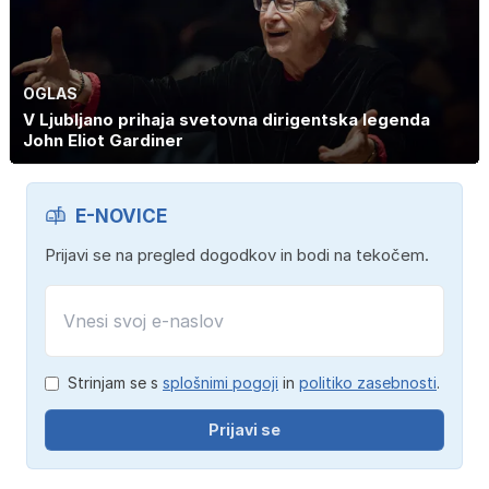
OGLAS
V Ljubljano prihaja svetovna dirigentska legenda
John Eliot Gardiner
E-NOVICE
Prijavi se na pregled dogodkov in bodi na tekočem.
Strinjam se s
splošnimi pogoji
in
politiko zasebnosti
.
Prijavi se