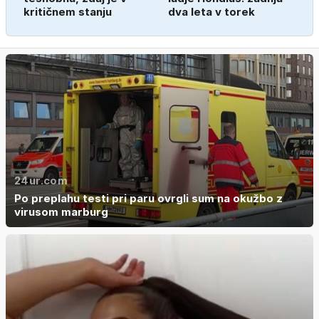
kritičnem stanju
dva leta v torek
24ur.com
Po preplahu testi pri paru ovrgli sum na okužbo z
virusom marburg