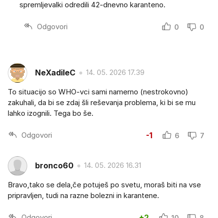
spremljevalki odredili 42-dnevno karanteno.
Odgovori
0
0
NeXadileC
14. 05. 2026 17.39
To situacijo so WHO-vci sami namerno (nestrokovno)
zakuhali, da bi se zdaj šli reševanja problema, ki bi se mu
lahko izognili. Tega bo še.
Odgovori
-1
6
7
bronco60
14. 05. 2026 16.31
Bravo,tako se dela,če potuješ po svetu, moraš biti na vse
pripravljen, tudi na razne bolezni in karantene.
Odgovori
+2
10
8