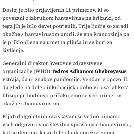
Doslej je bilo prijavljenih 11 primerov, ki so
povezani z izbruhom hantavirusa na križarki, od
tega jih je bilo devet potrjenih. Trije ljudje so zaradi
okužbe s hantavirusom umrli, še ena Francozinja pa
je priklopljena na umetna pljuča in se bori za
življenje.
Generalni direktor Svetovne zdravstvene
organizacije (WHO)
Tedros Adhanom
Ghebreyesus
vztraja, da ni znakov pandemije. Vendar je opozoril,
da glede na dolgo inkubacijsko dobo virusa lahko v
bližnji prihodnosti pričakujemo še več primerov
okužbe s hantavirusom.
Kljub dolgoletnim raziskavam še vedno nimamo
vseh odgovorov na številna vprašanja o hantavirusu,
kot so denimo, kako dolgo lahko preživi zunaj