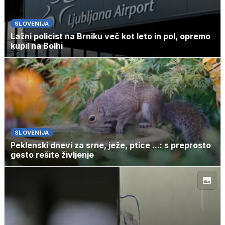
SLOVENIJA
Lažni policist na Brniku več kot leto in pol, opremo
kupil na Bolhi
SLOVENIJA
Peklenski dnevi za srne, ježe, ptice ...: s preprosto
gesto rešite življenje