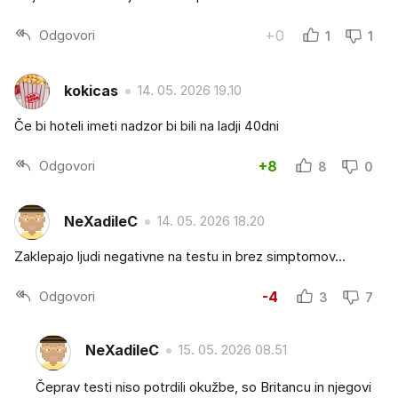
Odgovori
+0
1
1
kokicas
14. 05. 2026 19.10
Če bi hoteli imeti nadzor bi bili na ladji 40dni
Odgovori
+8
8
0
NeXadileC
14. 05. 2026 18.20
Zaklepajo ljudi negativne na testu in brez simptomov...
Odgovori
-4
3
7
NeXadileC
15. 05. 2026 08.51
Čeprav testi niso potrdili okužbe, so Britancu in njegovi