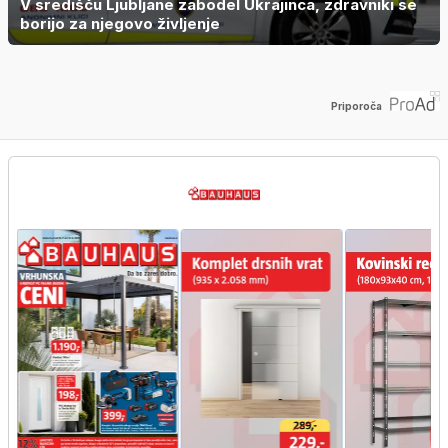
V središču Ljubljane zabodel Ukrajinca, zdravniki se
borijo za njegovo življenje
Priporoča