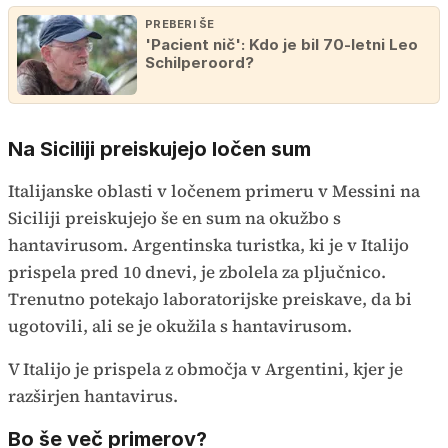
PREBERI ŠE
'Pacient nič': Kdo je bil 70-letni Leo
Schilperoord?
Na Siciliji preiskujejo ločen sum
Italijanske oblasti v ločenem primeru v Messini na
Siciliji preiskujejo še en sum na okužbo s
hantavirusom. Argentinska turistka, ki je v Italijo
prispela pred 10 dnevi, je zbolela za pljučnico.
Trenutno potekajo laboratorijske preiskave, da bi
ugotovili, ali se je okužila s hantavirusom.
V Italijo je prispela z območja v Argentini, kjer je
razširjen hantavirus.
Bo še več primerov?