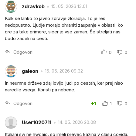
zdravkob
15. 05. 2026 13.01
Kolk se lahko to javno zdravje zlorablja. To je res
nedopustno. Ljudje morajo ohraniti zaupanje v oblasti, ko
gre za take primere, sicer je vse zaman. Še streljati nas
bodo začeli na cesti.
Odgovori
0
0
galeon
15. 05. 2026 09.32
In neumne države zdaj lovijo ljudi po cestah, ker prej niso
naredile vsega. Koristi pa nobene.
Odgovori
+1
1
0
User1020711
14. 05. 2026 20.08
Italjani sw ne hwcajo. so imeli preveč kažina v člasu covida.