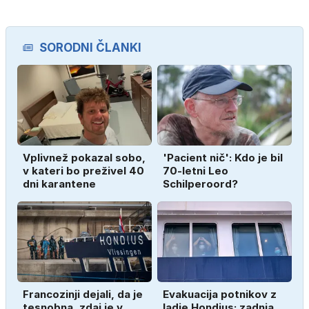
SORODNI ČLANKI
Vplivnež pokazal sobo,
'Pacient nič': Kdo je bil
v kateri bo preživel 40
70-letni Leo
dni karantene
Schilperoord?
Francozinji dejali, da je
Evakuacija potnikov z
tesnobna, zdaj je v
ladje Hondius: zadnja