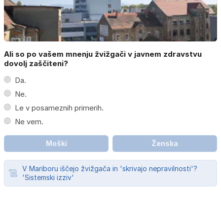
Ali so po vašem mnenju žvižgači v javnem zdravstvu
dovolj zaščiteni?
Da.
Ne.
Le v posameznih primerih.
Ne vem.
Moški
Ženska
V Mariboru iščejo žvižgača in 'skrivajo nepravilnosti'?
'Sistemski izziv'