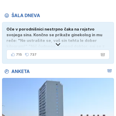
ŠALA DNEVA
Oče v porodnišnici nestrpno čaka na rojstvo
svojega sina. Končno se prikaže ginekolog in mu
reče: "Ne ustrašite se, vaš sin tehta le dober
kilogram!" "Nič čudnega, gospod doktor, saj se z
ženo poznava šele tri mesece."
715
737
ANKETA