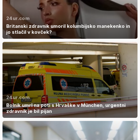
24ur.com
Britanski zdravnik umoril kolumbijsko manekenko in
jo stlačil v kovček?
24ur.com
Bolnik umrl na poti s Hrvaške v München, urgentni
zdravnik je bil pijan