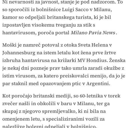
Ni nevarnosti za javnost, stanje je pod nadzorom. To
so sporočili iz bolnišnice Luigi Sacco v Milanu,
kamor so odpeljali britanskega turista, ki je bil
izpostavljen visokemu tveganju za stik s
hantavirusom, poroča portal
Milano Pavia News
.
Moški je namreč potoval z otoka Sveta Helena v
Johannesburg na istem letalu kot žena prve žrtve
izbruha hantavirusa na križarki MV Hondius. Ženska
je nekaj dni pozneje prav tako umrla zaradi okužbe z
istim virusom, za katero preiskovalci menijo, da jo je
par staknil med opazovanjem ptic v Argentini.
Kot poročajo britanski mediji, so 60-letnika v torek
zvečer našli in obkolili v baru v Milanu, ter ga
skupaj z njegovo spremljevalko, ki ni bila na
omenjenem letu, s specializiranimi vozili za
nalezljive bolezni odpeljali v bolnišnico.