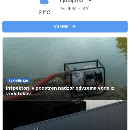
Ljubljana
7km/h
S
21°C
VREME
SLOVENIJA
Inšpektorji v poostren nadzor odvzema vode iz
vodotokov