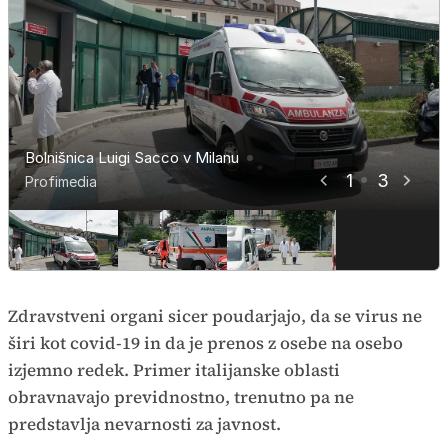
Bolnišnica Luigi Sacco v Milanu
Bolnišnica Luigi Sacco v Milanu
Bolnišnica Luigi Sacco v Milanu
1
3
Profimedia
Profimedia
Profimedia
Zdravstveni organi sicer poudarjajo, da se virus ne
širi kot covid-19 in da je prenos z osebe na osebo
izjemno redek. Primer italijanske oblasti
obravnavajo previdnostno, trenutno pa ne
predstavlja nevarnosti za javnost.