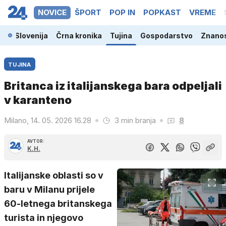
NOVICE
ŠPORT
POP IN
POPKAST
VREME
Slovenija
Črna kronika
Tujina
Gospodarstvo
Znanos
TUJINA
Britanca iz italijanskega bara odpeljali
v karanteno
Milano, 14. 05. 2026 16.28
3 min branja
8
AVTOR:
K.H.
Italijanske oblasti so v
baru v Milanu prijele
60-letnega britanskega
turista in njegovo