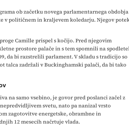
rograma ob začetku novega parlamentarnega obdobja
v političnem in kraljevem koledarju. Njegov pote
proge Camille prispel s kočijo. Pred njegovim
letne prostore palače in s tem spomnili na spodlete
, da bi razstrelili parlament. V skladu s tradicijo so
t talca zadržali v Buckinghamski palači, da bi tako
pov
iva na samo vsebino, je govor pred poslanci začel z
nepredvidljivem svetu, nato pa nanizal vrsto
nom zagotovitve energetske, obrambne in
njih 12 mesecih načrtuje vlada.