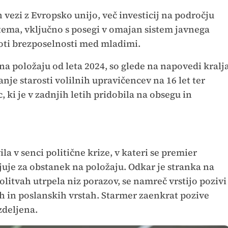
vezi z Evropsko unijo, več investicij na področju
tema, vključno s posegi v omajan sistem javnega
roti brezposelnosti med mladimi.
 na položaju od leta 2024, so glede na napovedi kralj
nje starosti volilnih upravičencev na 16 let ter
 ki je v zadnjih letih pridobila na obsegu in
la v senci politične krize, v kateri se premier
juje za obstanek na položaju. Odkar je stranka na
litvah utrpela niz porazov, se namreč vrstijo pozivi
h in poslanskih vrstah. Starmer zaenkrat pozive
zdeljena.