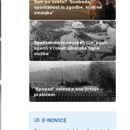
Sam po svetu? 'Svoboda,
spontanost in zgodbe, ki jih ne
zmanjka'
Spektakularni neuspeh Cie: pijani
agenti v rokah albanske tajne
službe
'Spopad' velesil z eno žrtvijo –
prašičem
E-NOVICE