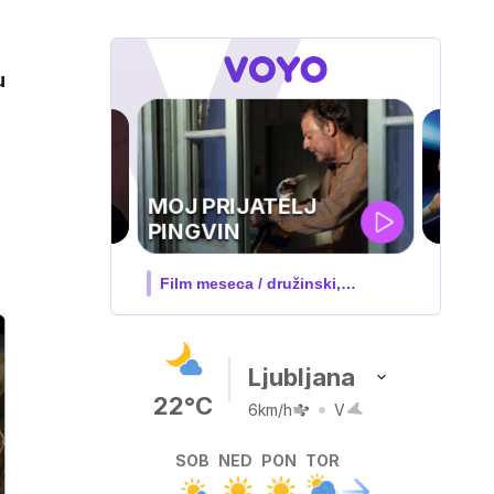
u
UEFA
SUPERPOKAL
V živo na VOYO: sreda ob 20.30
Ljubljana
22°C
6km/h
V
SOB
NED
PON
TOR