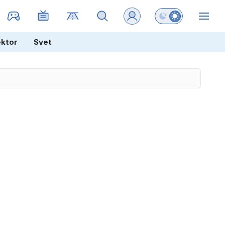
Preklopi barvni na
ZIN
ektor
Svet