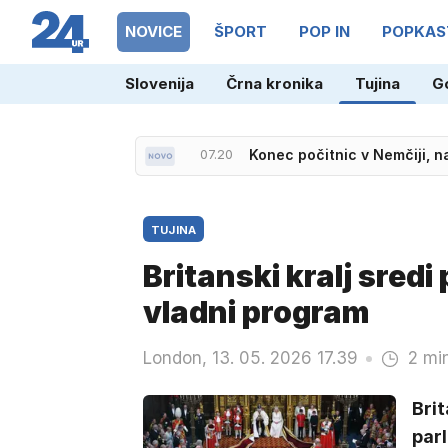
NOVICE
ŠPORT
POP IN
POPKAS
07.25
Šibila po zgodovinskem usp
Slovenija
Črna kronika
Tujina
G
07.20
Konec počitnic v Nemčiji, 
TUJINA
Britanski kralj sredi 
vladni program
London, 13. 05. 2026 17.39
2 mi
Brit
par