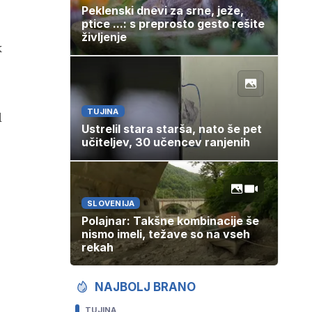
Peklenski dnevi za srne, ježe,
ptice ...: s preprosto gesto rešite
življenje
k
TUJINA
l
Ustrelil stara starša, nato še pet
učiteljev, 30 učencev ranjenih
SLOVENIJA
Polajnar: Takšne kombinacije še
nismo imeli, težave so na vseh
rekah
NAJBOLJ BRANO
TUJINA