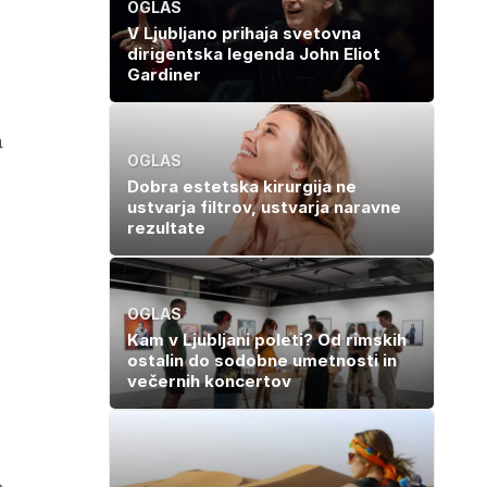
OGLAS
V Ljubljano prihaja svetovna
dirigentska legenda John Eliot
Gardiner
a
OGLAS
Dobra estetska kirurgija ne
ustvarja filtrov, ustvarja naravne
rezultate
OGLAS
Kam v Ljubljani poleti? Od rimskih
ostalin do sodobne umetnosti in
večernih koncertov