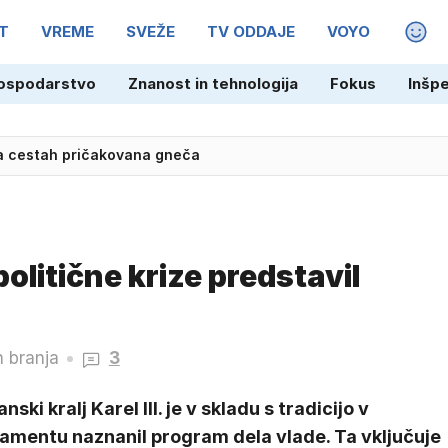
T
VREME
SVEŽE
TV ODDAJE
VOYO
MAGA
ehu: V Sloveniji smo lahko zelo ponosni
ospodarstvo
Znanost in tehnologija
Fokus
Inšp
na cestah pričakovana gneča
politične krize predstavil
n branja
3
anski kralj Karel III. je v skladu s tradicijo v
lamentu naznanil program dela vlade. Ta vključuje