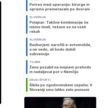
Potres med operacijo: kirurge in
opremo premetavalo po dvorani
SLOVENIJA
Polajnar: Takšne kombinacije še
nismo imeli, težave so na vseh
rekah
SLOVENIJA
Razburjeni: naročili e-avtomobile,
a ne vedo, ali bodo dobili
subvencijo
TUJINA
Ženo pozabil na mejnem prehodu
in nadaljeval pot v Nemčijo
DRUGI ŠPORTI
Šibila po zgodovinskem uspehu: V
Sloveniji smo lahko zelo ponosni
ozaslonski
in