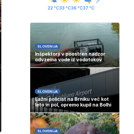
22 °C
33 °C
36 °C
37 °C
SLOVENIJA
Inšpektorji v poostren nadzor
odvzema vode iz vodotokov
SLOVENIJA
Lažni policist na Brniku več kot
leto in pol, opremo kupil na Bolhi
SLOVENIJA