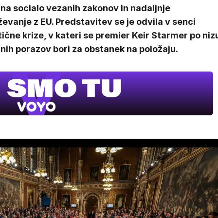
na socialo vezanih zakonov in nadaljnje
ževanje z EU. Predstavitev se je odvila v senci
tične krize, v kateri se premier Keir Starmer po niz
lnih porazov bori za obstanek na položaju.