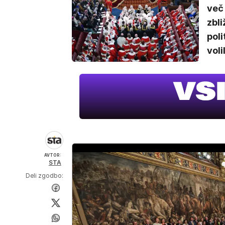
več 
zbli
poli
voli
AVTOR:
STA
Deli zgodbo: