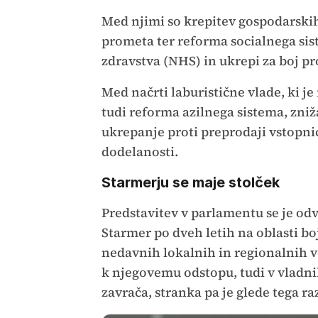
Time
Med njimi so krepitev gospodarskih 
prometa ter reforma socialnega sis
zdravstva (NHS) in ukrepi za boj p
Med načrti laburistične vlade, ki je
tudi reforma azilnega sistema, zniža
ukrepanje proti preprodaji vstopnic,
dodelanosti.
Starmerju se maje stolček
Predstavitev v parlamentu se je odvi
Starmer po dveh letih na oblasti bo
nedavnih lokalnih in regionalnih vo
k njegovemu odstopu, tudi v vladni
zavrača, stranka pa je glede tega ra