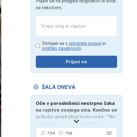
Prijavi se na pregled dogodkov in bodi
na tekočem.
Strinjam se s
splošnimi pogoji
in
politiko zasebnosti
.
Prijavi se
ŠALA DNEVA
Oče v porodnišnici nestrpno čaka
na rojstvo svojega sina. Končno se
prikaže ginekolog in mu reče: "Ne
ustrašite se, vaš sin tehta le
dober kilogram!" "Nič čudnega,
734
756
gospod doktor, saj se z ženo