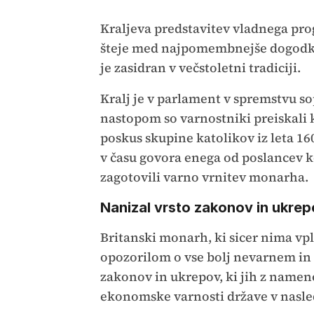
Kraljeva predstavitev vladnega p
šteje med najpomembnejše dogodke 
je zasidran v večstoletni tradiciji.
Kralj je v parlament v spremstvu so
nastopom so varnostniki preiskali k
poskus skupine katolikov iz leta 1609
v času govora enega od poslancev ko
zagotovili varno vrnitev monarha.
Nanizal vrsto zakonov in ukre
Britanski monarh, ki sicer nima vpl
opozorilom o vse bolj nevarnem in 
zakonov in ukrepov, ki jih z name
ekonomske varnosti države v nasled