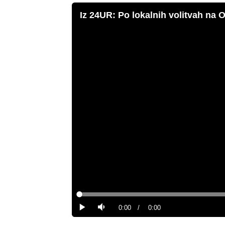
Iz 24UR: Po lokalnih volitvah na 
Loaded
:
0%
Current
0:00
/
Duration
0:00
Predvajaj
Tiho