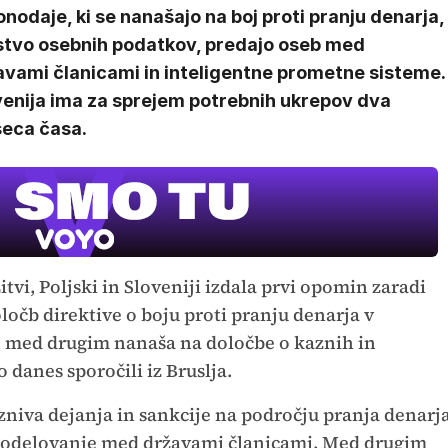
nodaje, ki se nanašajo na boj proti pranju denarja,
stvo osebnih podatkov, predajo oseb med
avami članicami in inteligentne prometne sisteme.
venija ima za sprejem potrebnih ukrepov dva
eca časa.
tvi, Poljski in Sloveniji izdala prvi opomin zaradi
očb direktive o boju proti pranju denarja v
 med drugim nanaša na določbe o kaznih in
 danes sporočili iz Bruslja.
niva dejanja in sankcije na področju pranja denarj
o sodelovanje med državami članicami. Med drugim