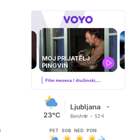
UEFA
SUPERPOKAL
V živo na VOYO: sreda ob 20.30
Ljubljana
23°C
8km/h
SZ
a
PET
SOB
NED
PON