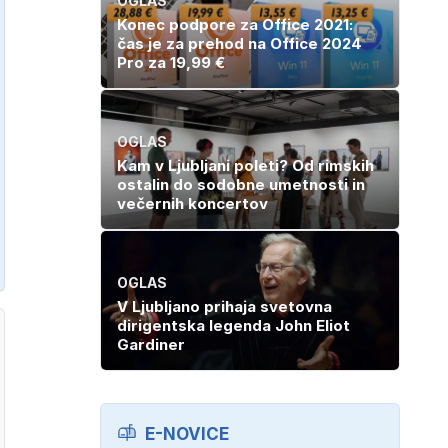
OGLAS
Konec podpore za Office 2021:
čas je za prehod na Office 2024
Pro za 19,99 €
OGLAS
Kam v Ljubljani poleti? Od rimskih
ostalin do sodobne umetnosti in
večernih koncertov
OGLAS
V Ljubljano prihaja svetovna
dirigentska legenda John Eliot
Gardiner
E-NOVICE