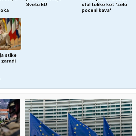
Svetu EU
stal toliko kot 'zelo
soka
poceni kava'
ja stike
 zaradi
m