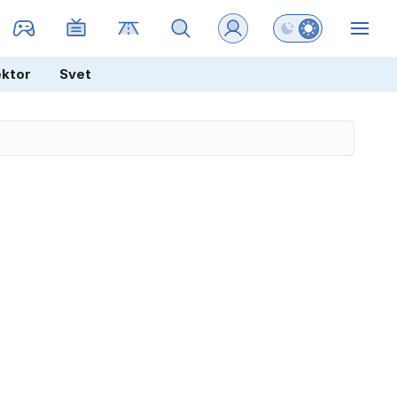
Preklopi barvni na
ZIN
ektor
Svet