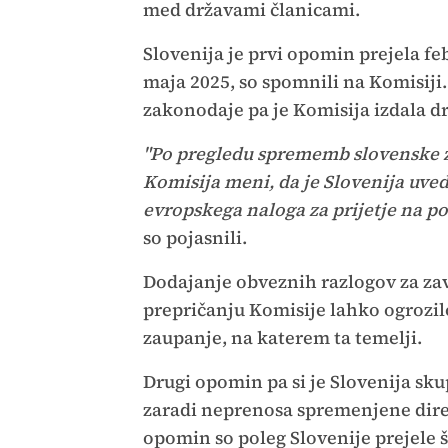
med državami članicami.
Slovenija je prvi opomin prejela f
maja 2025, so spomnili na Komisij
zakonodaje pa je Komisija izdala d
"Po pregledu sprememb slovenske z
Komisija meni, da je Slovenija uved
evropskega naloga za prijetje na po
so pojasnili.
Dodajanje obveznih razlogov za zav
prepričanju Komisije lahko ogrozi
zaupanje, na katerem ta temelji.
Drugi opomin pa si je Slovenija sku
zaradi neprenosa spremenjene dire
opomin so poleg Slovenije prejele še