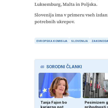
Luksemburg, Malta in Poljska.
Slovenija ima v primeru vseh izda
potrebnih ukrepov.
EVROPSKA KOMISIJA
SLOVENIJA
ZAKONODA
SORODNI ČLANKI
Tanja Fajon bo
Pesimizem g
karierno pot
prihodnosti 