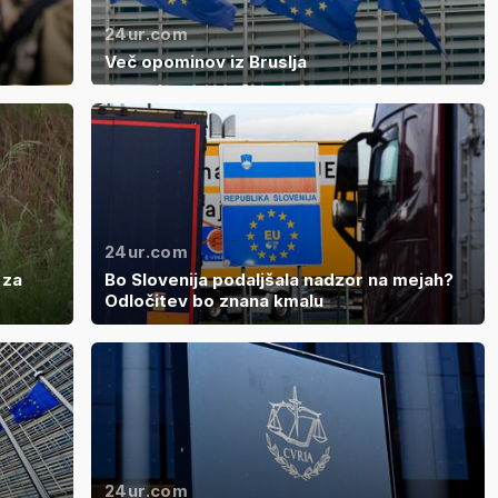
24ur.com
Več opominov iz Bruslja
24ur.com
 za
Bo Slovenija podaljšala nadzor na mejah?
Odločitev bo znana kmalu
24ur.com