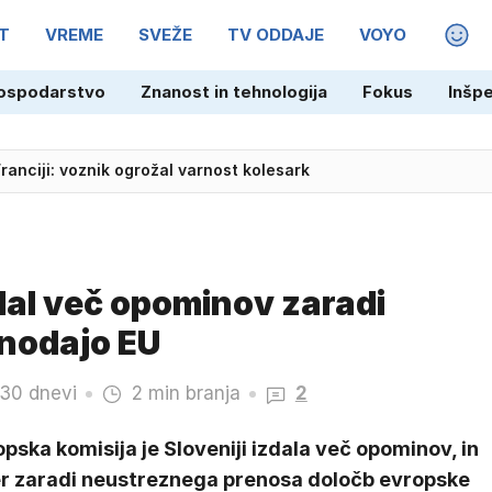
T
VREME
SVEŽE
TV ODDAJE
VOYO
MAGA
ospodarstvo
Znanost in tehnologija
Fokus
Inšp
Franciji: voznik ogrožal varnost kolesark
slal več opominov zaradi
onodajo EU
 30 dnevi
2 min branja
2
pska komisija je Sloveniji izdala več opominov, in
er zaradi neustreznega prenosa določb evropske