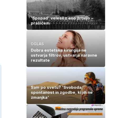
'Spopad' velesil z eno žrtvijo –
prašičem
OGLAS
Dobra estetska kirurgija ne
ustvarja filtrov, ustvarja naravne
rezultate
Sam po svetu? 'Svoboda,
spontanost in zgodbe, ki jih ne
zmanjka'