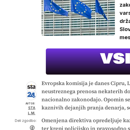
zako
var
drž
Slo
mes
Evropska komisija je danes Cipru, Li
neustreznega prenosa nekaterih dol
nacionalno zakonodajo. Opomin se
AVTOR:
kaznivih dejanjih pranja denarja, so
STA
L.M.
Omenjena direktiva opredeljuje kaz
Deli zgodbo:
ter krepi policijsko in pravosodn