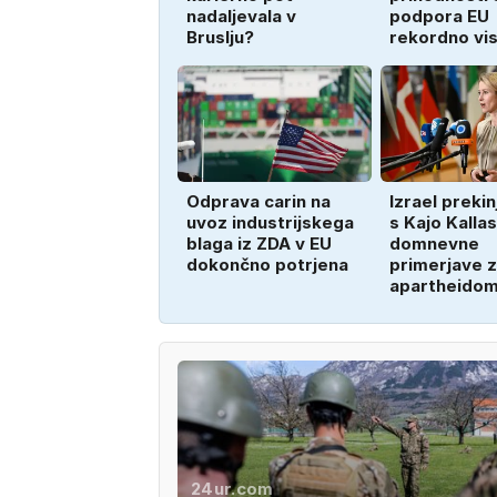
nadaljevala v
podpora EU
Bruslju?
rekordno vi
Odprava carin na
Izrael prekin
uvoz industrijskega
s Kajo Kallas
blaga iz ZDA v EU
domnevne
dokončno potrjena
primerjave z
apartheido
24ur.com