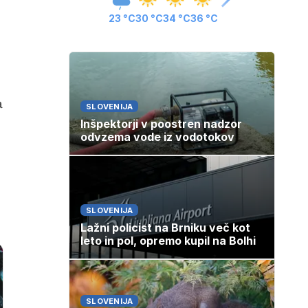
23 °C
30 °C
34 °C
36 °C
a
SLOVENIJA
Inšpektorji v poostren nadzor
odvzema vode iz vodotokov
SLOVENIJA
Lažni policist na Brniku več kot
leto in pol, opremo kupil na Bolhi
SLOVENIJA