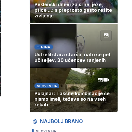
Peklenski dnevi za srne, ježe,
ptice ...: s preprosto gesto rešite
življenje
TUJINA
Ustrelil stara starša, nato še pet
učiteljev, 30 učencev ranjenih
SLOVENIJA
Polajnar: Takšne kombinacije še
nismo imeli, težave so na vseh
rekah
NAJBOLJ BRANO
SLOVENIJA