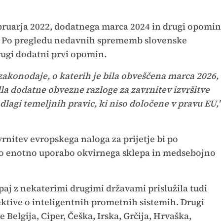
ebruarja 2022, dodatnega marca 2024 in drugi opomin
i. Po pregledu nedavnih sprememb slovenske
rugi dodatni prvi opomin.
akonodaje, o katerih je bila obveščena marca 2026,
la dodatne obvezne razloge za zavrnitev izvršitve
dlagi temeljnih pravic, ki niso določene v pravu EU,
rnitev evropskega naloga za prijetje bi po
lo enotno uporabo okvirnega sklepa in medsebojno
paj z nekaterimi drugimi državami prislužila tudi
ktive o inteligentnih prometnih sistemih. Drugi
 Belgija, Ciper, Češka, Irska, Grčija, Hrvaška,