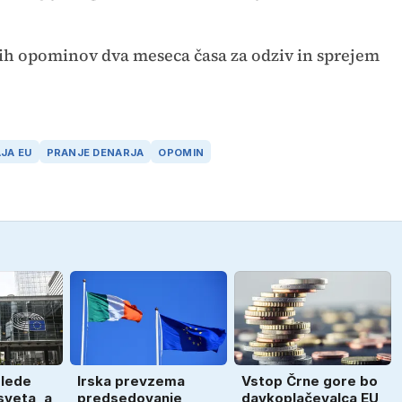
nih opominov dva meseca časa za odziv in sprejem
JA EU
PRANJE DENARJA
OPOMIN
lede
Irska prevzema
Vstop Črne gore bo
sveta, a
predsedovanje
davkoplačevalca EU