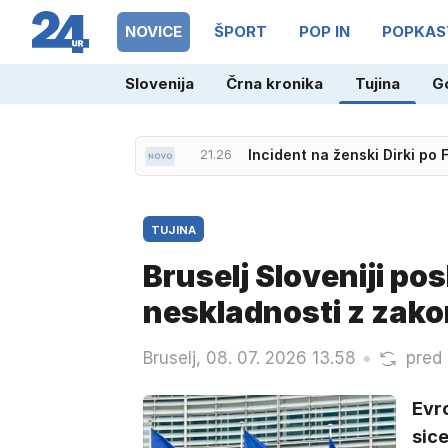
NOVICE
ŠPORT
POP IN
POPKAS
Slovenija
Črna kronika
Tujina
G
21.26
Incident na ženski Dirki po 
TUJINA
Bruselj Sloveniji po
neskladnosti z zak
Bruselj, 08. 07. 2026 13.58
pred
Evro
sic