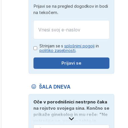
Prijavi se na pregled dogodkov in bodi
na tekočem.
Strinjam se s
splošnimi pogoji
in
politiko zasebnosti
.
Prijavi se
ŠALA DNEVA
Oče v porodnišnici nestrpno čaka
na rojstvo svojega sina. Končno se
prikaže ginekolog in mu reče: "Ne
ustrašite se, vaš sin tehta le
dober kilogram!" "Nič čudnega,