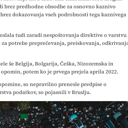
di brez predhodne obsodbe za osnovno kaznivo
in brez dokazovanja vseh podrobnosti tega kaznivega
oslala tudi zaradi nespoštovanja direktive o varstvu
o za potrebe preprečevanja, preiskovanja, odkrivanj
ele še Belgija, Bolgarija, Češka, Nizozemska in
i opomin, potem ko je prvega prejela aprila 2022.
 opomine, so nepravilno prenesle predpise o
stva podatkov, so pojasnili v Bruslju.