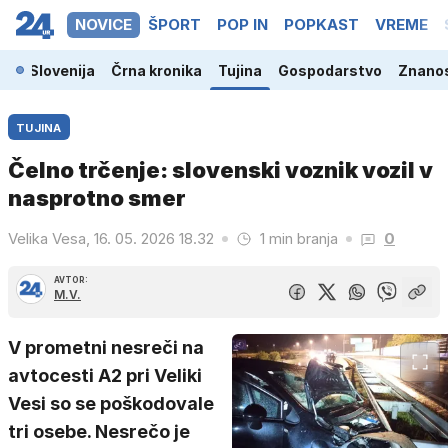
NOVICE
ŠPORT
POP IN
POPKAST
VREME
Slovenija
Črna kronika
Tujina
Gospodarstvo
Znanos
TUJINA
Čelno trčenje: slovenski voznik vozil v
nasprotno smer
Velika Vesa, 16. 05. 2026 18.32
1 min branja
0
AVTOR:
M.V.
V prometni nesreči na
avtocesti A2 pri Veliki
Vesi so se poškodovale
tri osebe. Nesrečo je