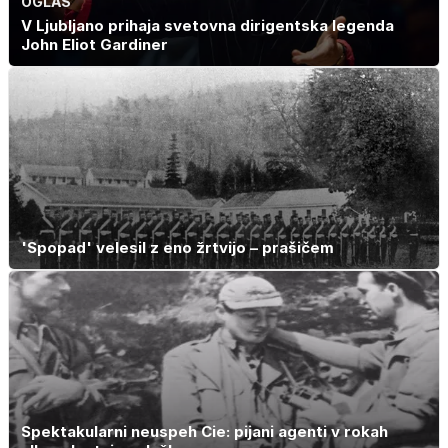
OGLAS
V Ljubljano prihaja svetovna dirigentska legenda
John Eliot Gardiner
'Spopad' velesil z eno žrtvijo – prašičem
Spektakularni neuspeh Cie: pijani agenti v rokah