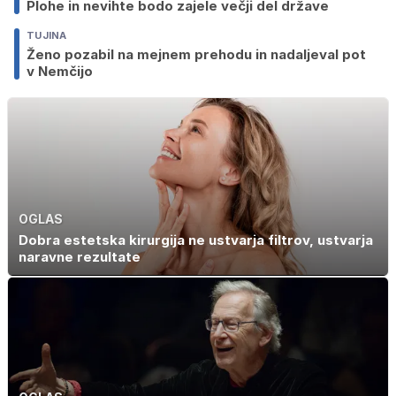
Plohe in nevihte bodo zajele večji del države
TUJINA
Ženo pozabil na mejnem prehodu in nadaljeval pot
v Nemčijo
OGLAS
Dobra estetska kirurgija ne ustvarja filtrov, ustvarja
naravne rezultate