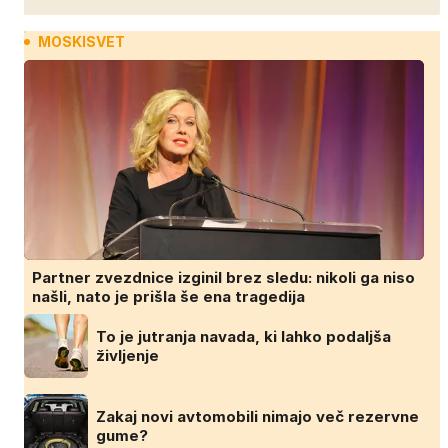
MOSKISVET
Partner zvezdnice izginil brez sledu: nikoli ga niso
našli, nato je prišla še ena tragedija
To je jutranja navada, ki lahko podaljša
življenje
Zakaj novi avtomobili nimajo več rezervne
gume?