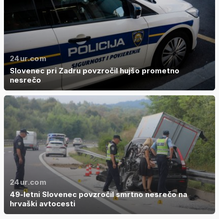
24ur.com
Slovenec pri Zadru povzročil hujšo prometno
nesrečo
24ur.com
49-letni Slovenec povzročil smrtno nesrečo na
hrvaški avtocesti