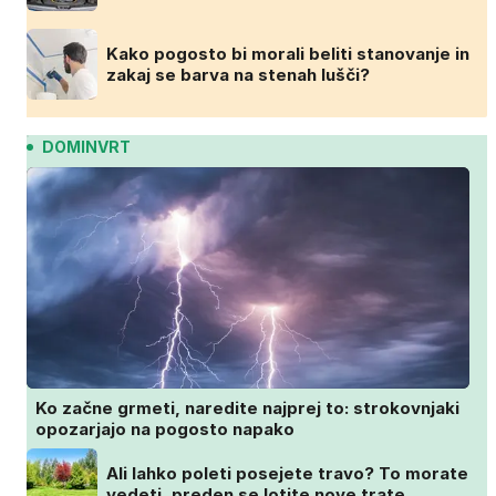
Kako pogosto bi morali beliti stanovanje in
zakaj se barva na stenah lušči?
DOMINVRT
Ko začne grmeti, naredite najprej to: strokovnjaki
opozarjajo na pogosto napako
Ali lahko poleti posejete travo? To morate
vedeti, preden se lotite nove trate