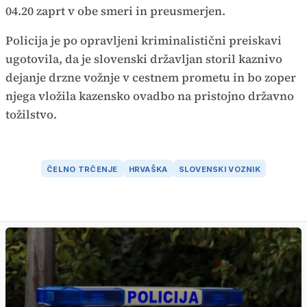
04.20 zaprt v obe smeri in preusmerjen.
Policija je po opravljeni kriminalistični preiskavi
ugotovila, da je slovenski državljan storil kaznivo
dejanje drzne vožnje v cestnem prometu in bo zoper
njega vložila kazensko ovadbo na pristojno državno
tožilstvo.
ČELNO TRČENJE
HRVAŠKA
SLOVENSKI VOZNIK