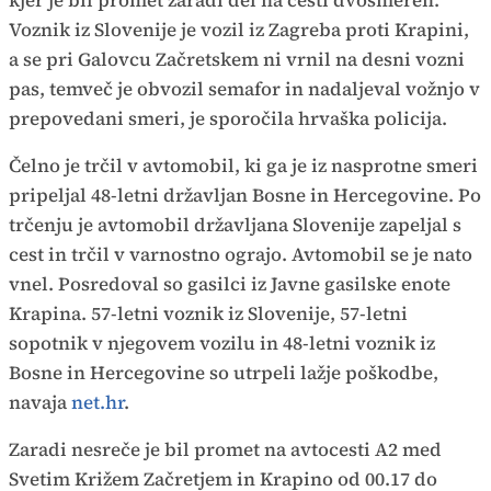
kjer je bil promet zaradi del na cesti dvosmeren.
Voznik iz Slovenije je vozil iz Zagreba proti Krapini,
a se pri Galovcu Začretskem ni vrnil na desni vozni
pas, temveč je obvozil semafor in nadaljeval vožnjo v
prepovedani smeri, je sporočila hrvaška policija.
Čelno je trčil v avtomobil, ki ga je iz nasprotne smeri
pripeljal 48-letni državljan Bosne in Hercegovine. Po
trčenju je avtomobil državljana Slovenije zapeljal s
cest in trčil v varnostno ograjo. Avtomobil se je nato
vnel. Posredoval so gasilci iz Javne gasilske enote
Krapina. 57-letni voznik iz Slovenije, 57-letni
sopotnik v njegovem vozilu in 48-letni voznik iz
Bosne in Hercegovine so utrpeli lažje poškodbe,
navaja
net.hr
.
Zaradi nesreče je bil promet na avtocesti A2 med
Svetim Križem Začretjem in Krapino od 00.17 do