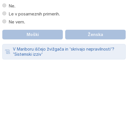
Ne.
Le v posameznih primerih.
Ne vem.
Moški
Ženska
V Mariboru iščejo žvižgača in 'skrivajo nepravilnosti'?
'Sistemski izziv'