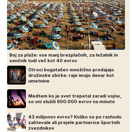
Boj za plaže: vse manj brezplačnih, za ležalnik in
senčnik tudi več kot 40 evrov
Otroci bogatašev množično prodajajo
družinske zbirke: raje imajo denar kot
umetnine
Medtem ko je svet trepetal zaradi vojne,
so oni služili 600.000 evrov na minuto
43 milijonov evrov? Koliko so po razhodu
zahtevale ali prejele partnerice športnih
zvezdnikov