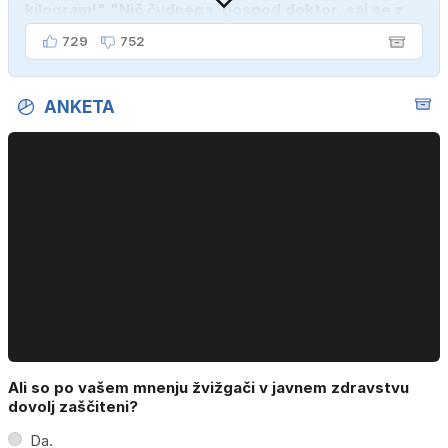
kilogram!" "Nič čudnega, gospod doktor, saj se z
ženo poznava šele tri mesece."
729
752
ANKETA
Ali so po vašem mnenju žvižgači v javnem zdravstvu
dovolj zaščiteni?
Da.