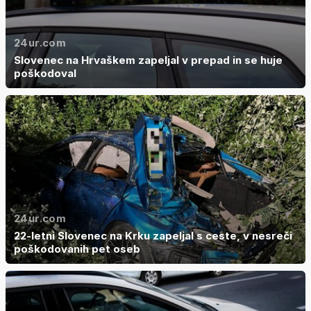
24ur.com
Slovenec na Hrvaškem zapeljal v prepad in se huje
poškodoval
24ur.com
22-letni Slovenec na Krku zapeljal s ceste, v nesreči
poškodovanih pet oseb