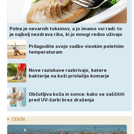
Polna je nevarnih toksinov, a jo imamo vsi radi: to
je najbolj nezdrava riba, ki jo mnogi redno uživajo
Prilagodite svojo vadbo visokim poletnim
temperaturam
Nove raziskave razkrivajo, katere
bakterije na koži privlačijo komarje
Občutljiva koža in sonce: kako se zaščititi
pred UV-žarki brez draženja
CEKIN