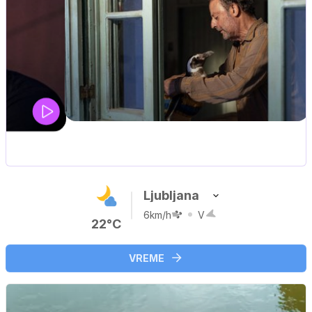
UEFA SUPERPOKAL
V živo na VOYO: sreda ob 20.30
…
Ljubljana
6km/h
V
22°C
VREME