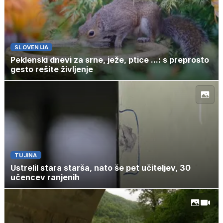
SLOVENIJA
Peklenski dnevi za srne, ježe, ptice ...: s preprosto
gesto rešite življenje
TUJINA
Ustrelil stara starša, nato še pet učiteljev, 30
učencev ranjenih