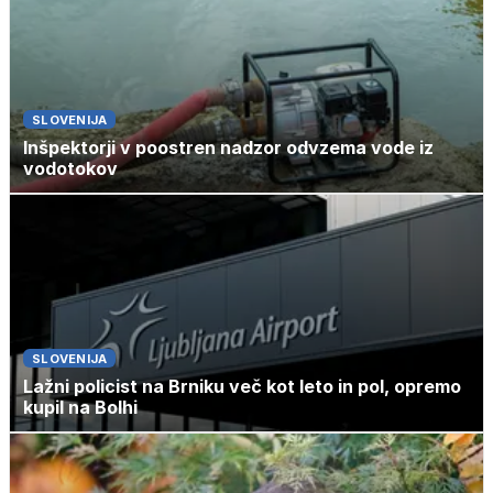
SLOVENIJA
Inšpektorji v poostren nadzor odvzema vode iz
vodotokov
SLOVENIJA
Lažni policist na Brniku več kot leto in pol, opremo
kupil na Bolhi