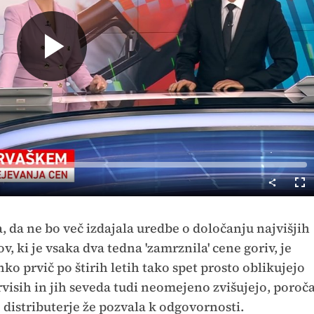
Predvajaj
Cel
nač
a, da ne bo več izdajala uredbe o določanju najvišjih
, ki je vsaka dva tedna 'zamrznila' cene goriv, je
hko prvič po štirih letih tako spet prosto oblikujejo
isih in jih seveda tudi neomejeno zvišujejo, poroč
 distributerje že pozvala k odgovornosti.