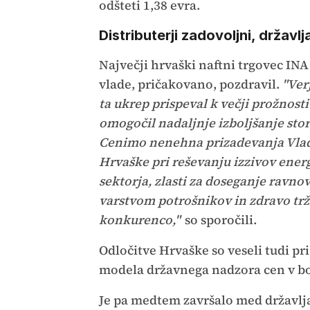
odšteti 1,38 evra.
Distributerji zadovoljni, državlj
Največji hrvaški naftni trgovec INA
vlade, pričakovano, pozdravil.
"Ver
ta ukrep prispeval k večji prožnosti
omogočil nadaljnje izboljšanje stor
Cenimo nenehna prizadevanja Vla
Hrvaške pri reševanju izzivov ener
sektorja, zlasti za doseganje ravno
varstvom potrošnikov in zdravo tr
konkurenco,"
so sporočili.
Odločitve Hrvaške so veseli tudi pri
modela državnega nadzora cen v bo
Je pa medtem završalo med državlja