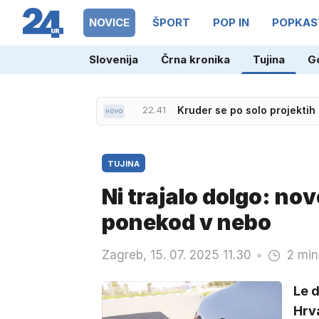
NOVICE
ŠPORT
POP IN
POPKAS
21.26
Incident na ženski Dirki po 
Slovenija
Črna kronika
Tujina
G
22.41
Kruder se po solo projektih
TUJINA
Ni trajalo dolgo: n
ponekod v nebo
Zagreb, 15. 07. 2025 11.30
2 min
Le d
Hrva