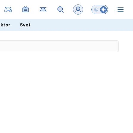
Preklopi barvni na
ZIN
ektor
Svet