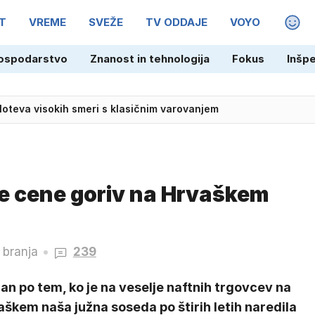
T
VREME
SVEŽE
TV ODDAJE
VOYO
MAGA
Franciji: voznik ogrožal varnost kolesark
ospodarstvo
Znanost in tehnologija
Fokus
Inšp
 loteva visokih smeri s klasičnim varovanjem
ove cene goriv na Hrvaškem
 branja
239
an po tem, ko je na veselje naftnih trgovcev na
škem naša južna soseda po štirih letih naredila