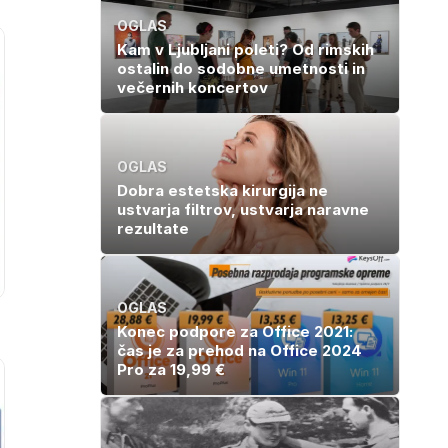
OGLAS
Kam v Ljubljani poleti? Od rimskih
ostalin do sodobne umetnosti in
večernih koncertov
OGLAS
Dobra estetska kirurgija ne
ustvarja filtrov, ustvarja naravne
rezultate
OGLAS
Konec podpore za Office 2021:
čas je za prehod na Office 2024
Pro za 19,99 €