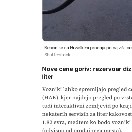
Bencin se na Hrvaškem prodaja po najvišji ceni 
Shutterstock
Nove cene goriv: rezervoar dize
liter
Vozniki lahko spremljajo pregled c
(HAK), kjer najdejo pregled po vrs
tudi interaktivni zemljevid po kraj
nekaterih servisih za liter kakovos
1,82 evra, medtem ko bodo vozniki di
(odvisno od prodajnega mesta).