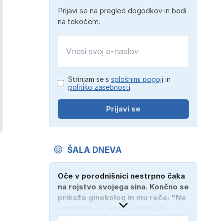
Prijavi se na pregled dogodkov in bodi
na tekočem.
Strinjam se s
splošnimi pogoji
in
politiko zasebnosti
.
Prijavi se
ŠALA DNEVA
Oče v porodnišnici nestrpno čaka
na rojstvo svojega sina. Končno se
prikaže ginekolog in mu reče: "Ne
ustrašite se, vaš sin tehta le
dober kilogram!" "Nič čudnega,