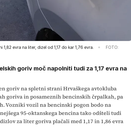
1,82 evra na liter, dizel od 1,17 do kar 1,76 evra.
FOTO:
lskih goriv moč napolniti tudi za 1,17 evra na
en goriv na spletni strani Hrvaškega avtokluba
tah goriva in posameznih bencinskih črpalkah, pa
ih. Vozniki vozil na bencinski pogon bodo na
tnejšega 95-oktanskega bencina tako odšteli tudi
zlov za liter goriva plačali med 1,17 in 1,86 evra