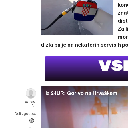
kon
znat
dist
Za 
mora
dizla pa je na nekaterih servisih po
Iz 24UR: Gorivo na Hrvaškem
AVTOR:
Ti.Š.
Deli zgodbo: