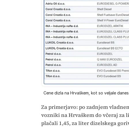
Cene dizla na Hrvaškem, kot so veljale dane
Za primerjavo: po zadnjem vladnem
vozniki na Hrvaškem do včeraj za l
plačali 1,45, za liter dizelskega gor