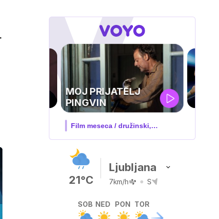
.
UEFA
SUPERPOKAL
V živo na VOYO: sreda ob 20.30
Ljubljana
21°C
7km/h
S
SOB
NED
PON
TOR