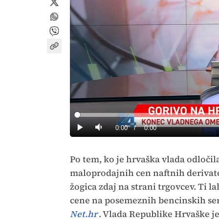
Loaded
:
0%
Current
0:00
/
Duration
0:00
Predvajaj
Tiho
Time
Po tem, ko je hrvaška vlada odločil
maloprodajnih cen naftnih derivatov
žogica zdaj na strani trgovcev. Ti la
cene na posemeznih bencinskih serv
Net.hr
. Vlada Republike Hrvaške je