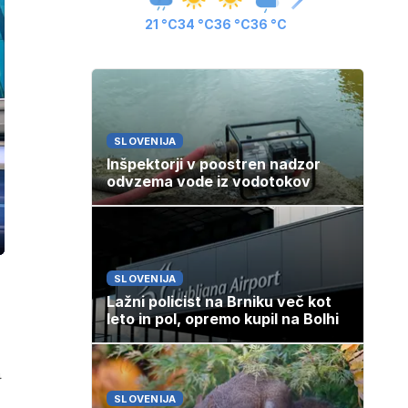
21 °C
34 °C
36 °C
36 °C
SLOVENIJA
Inšpektorji v poostren nadzor
odvzema vode iz vodotokov
ozaslonski
in
SLOVENIJA
Lažni policist na Brniku več kot
leto in pol, opremo kupil na Bolhi
a
SLOVENIJA