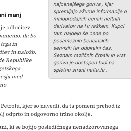
najcenejšega goriva
, kjer
spremljajo ažurne informacije o
ani manj
maloprodajnih cenah neftnih
derivatov na Hrvaškem. Kupci
 je odločitev
tam najdejo še cene po
jamemo, da bo
posameznih bencinskih
 trga in
servisih ter odpiralni čas.
itev in naložb.
Seznam različnih črpalk in vrst
de Republike
goriva je dostopen tudi na
getskega
spletnu strani
nafta.hr
.
vesja med
žno
 Petrolu, kjer so navedli, da ta pomeni prehod iz
lj odprto in odgovorno tržno okolje.
ni, ki se bojijo posledičnega nenadzorovanega