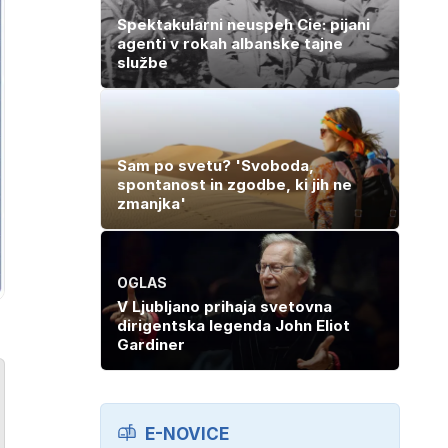
Spektakularni neuspeh Cie: pijani
agenti v rokah albanske tajne
službe
Sam po svetu? 'Svoboda,
spontanost in zgodbe, ki jih ne
zmanjka'
OGLAS
V Ljubljano prihaja svetovna
dirigentska legenda John Eliot
Gardiner
E-NOVICE