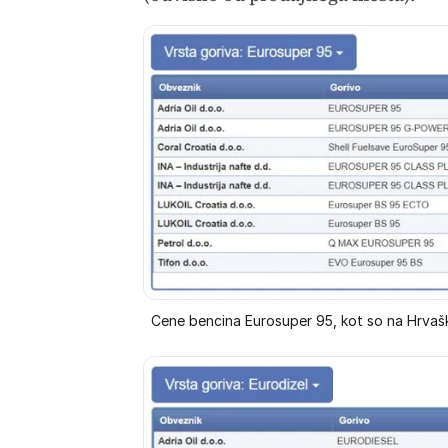
Cene bencina Eurosuper 95, kot so na Hrvaš