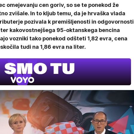
ec omejevanju cen goriv, so se te ponekod že
no zvišale. In to kljub temu, da je hrvaška vlada
ributerje pozivala k premišljenosti in odgovornosti
liter kakovostnejšega 95-oktanskega bencina
jo vozniki tako ponekod odšteti 1,82 evra, cena
skočila tudi na 1,86 evra na liter.