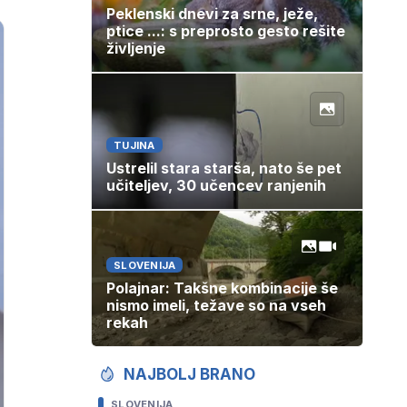
Peklenski dnevi za srne, ježe,
ptice ...: s preprosto gesto rešite
življenje
TUJINA
Ustrelil stara starša, nato še pet
učiteljev, 30 učencev ranjenih
SLOVENIJA
Polajnar: Takšne kombinacije še
nismo imeli, težave so na vseh
rekah
NAJBOLJ BRANO
SLOVENIJA