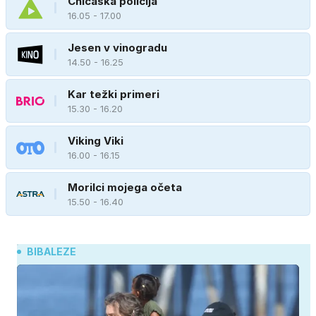
Chicaška policija
16.05 - 17.00
Jesen v vinogradu
14.50 - 16.25
Kar težki primeri
15.30 - 16.20
Viking Viki
16.00 - 16.15
Morilci mojega očeta
15.50 - 16.40
BIBALEZE