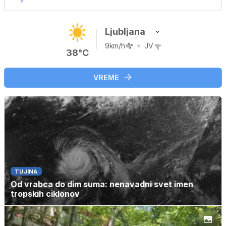
Ljubljana
9km/h
JV
38°C
VREME
TUJINA
Od vrabca do dim suma: nenavadni svet imen
tropskih ciklonov