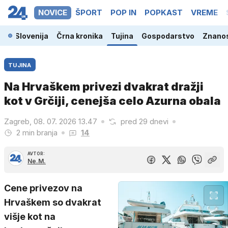
NOVICE
ŠPORT
POP IN
POPKAST
VREME
Slovenija
Črna kronika
Tujina
Gospodarstvo
Znanos
TUJINA
Na Hrvaškem privezi dvakrat dražji
kot v Grčiji, cenejša celo Azurna obala
Zagreb, 08. 07. 2026 13.47
pred 29 dnevi
2 min branja
14
AVTOR:
Ne.M.
Cene privezov na
Hrvaškem so dvakrat
višje kot na