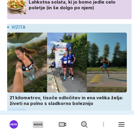
Lahkotna solata, ki jo bomo jedle celo
poletje (in še dolgo po njem)
VIZITA
21 kilometrov, tisoče odločitev in ena velika želja:
živeti na polno s sladkorno boleznijo
Zdravniki opozarjajo: to je največja
napaka, ki jo ljudje delajo med vročino