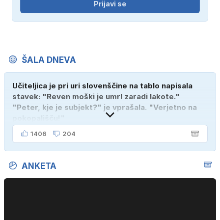
Prijavi se
ŠALA DNEVA
Učiteljica je pri uri slovenščine na tablo napisala
stavek: "Reven moški je umrl zaradi lakote."
"Peter, kje je subjekt?" je vprašala. "Verjetno na
pokopališču!"
1406
204
ANKETA