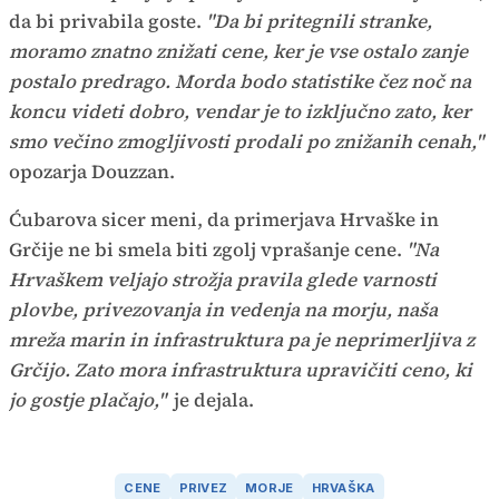
da bi privabila goste.
"Da bi pritegnili stranke,
moramo znatno znižati cene, ker je vse ostalo zanje
postalo predrago. Morda bodo statistike čez noč na
koncu videti dobro, vendar je to izključno zato, ker
smo večino zmogljivosti prodali po znižanih cenah,"
opozarja Douzzan.
Ćubarova sicer meni, da primerjava Hrvaške in
Grčije ne bi smela biti zgolj vprašanje cene.
"Na
Hrvaškem veljajo strožja pravila glede varnosti
plovbe, privezovanja in vedenja na morju, naša
mreža marin in infrastruktura pa je neprimerljiva z
Grčijo. Zato mora infrastruktura upravičiti ceno, ki
jo gostje plačajo,"
je dejala.
CENE
PRIVEZ
MORJE
HRVAŠKA