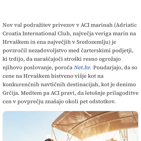
Nov val podražitev privezov v ACI marinah (Adriatic
Croatia International Club, največja veriga marin na
Hrvaškem in ena največjih v Sredozemlju) je
povzročil nezadovoljstvo med čarterskimi podjetji,
ki trdijo, da naraščajoči stroški resno ogrožajo
njihovo poslovanje, poroča
Net.hr.
Poudarjajo, da so
cene na Hrvaškem bistveno višje kot na
konkurenčnih navtičnih destinacijah, kot je denimo
Grčija. Medtem pa ACI pravi, da letošnje prilagoditve
cen v povprečju znašajo okoli pet odstotkov.