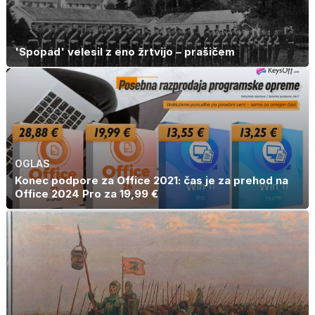
'Spopad' velesil z eno žrtvijo – prašičem
OGLAS
Konec podpore za Office 2021: čas je za prehod na
Office 2024 Pro za 19,99 €