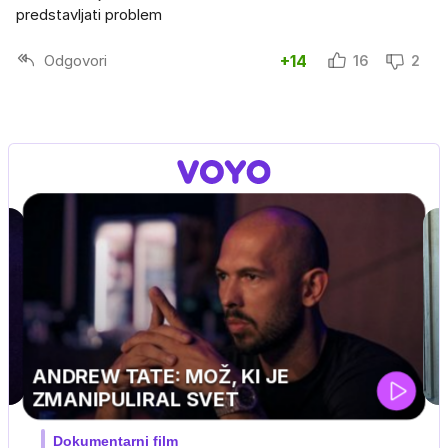
predstavljati problem
Odgovori
+14
16
2
MOJ PRIJATELJ PINGVIN
Film meseca / družinski, pustolovski