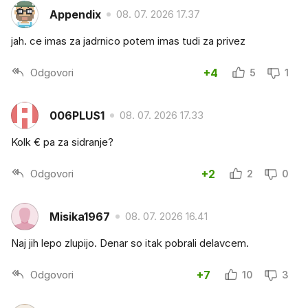
Appendix
08. 07. 2026 17.37
jah. ce imas za jadrnico potem imas tudi za privez
Odgovori
+4
5
1
006PLUS1
08. 07. 2026 17.33
Kolk € pa za sidranje?
Odgovori
+2
2
0
Misika1967
08. 07. 2026 16.41
Naj jih lepo zlupijo. Denar so itak pobrali delavcem.
Odgovori
+7
10
3