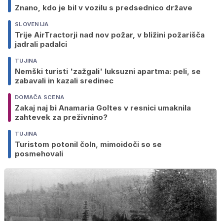
Znano, kdo je bil v vozilu s predsednico države
SLOVENIJA
Trije AirTractorji nad nov požar, v bližini požarišča
jadrali padalci
TUJINA
Nemški turisti 'zažgali' luksuzni apartma: peli, se
zabavali in kazali sredinec
DOMAČA SCENA
Zakaj naj bi Anamaria Goltes v resnici umaknila
zahtevek za preživnino?
TUJINA
Turistom potonil čoln, mimoidoči so se
posmehovali