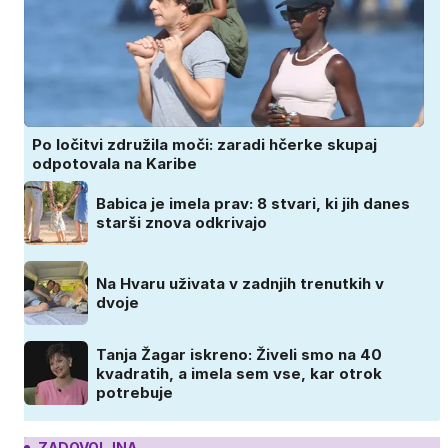
Po ločitvi združila moči: zaradi hčerke skupaj
odpotovala na Karibe
Babica je imela prav: 8 stvari, ki jih danes
starši znova odkrivajo
Na Hvaru uživata v zadnjih trenutkih v
dvoje
Tanja Žagar iskreno: Živeli smo na 40
kvadratih, a imela sem vse, kar otrok
potrebuje
ZADOVOLJNA