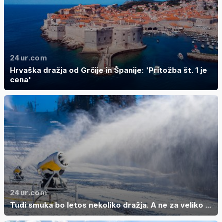
24ur.com
Hrvaška dražja od Grčije in Španije: 'Pritožba št. 1 je
cena'
24ur.com
Tudi smuka bo letos nekoliko dražja. A ne za veliko ...