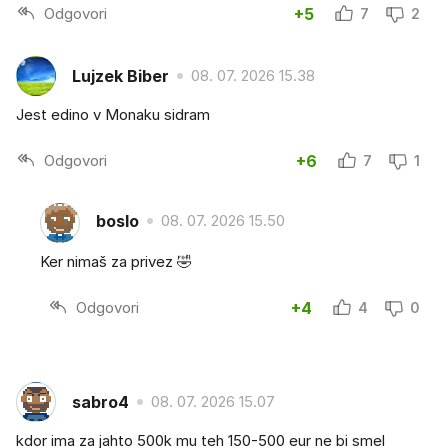
Odgovori
+5
7
2
Lujzek Biber
08. 07. 2026 15.38
Jest edino v Monaku sidram
Odgovori
+6
7
1
boslo
08. 07. 2026 15.50
Ker nimaš za privez 🤣
Odgovori
+4
4
0
sabro4
08. 07. 2026 15.07
kdor ima za jahto 500k mu teh 150-500 eur ne bi smel