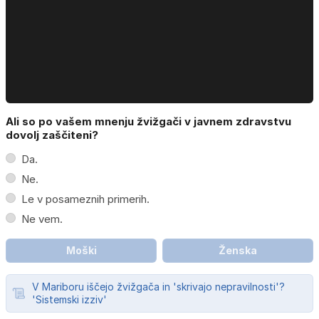
Ali so po vašem mnenju žvižgači v javnem zdravstvu
dovolj zaščiteni?
Da.
Ne.
Le v posameznih primerih.
Ne vem.
Moški
Ženska
V Mariboru iščejo žvižgača in 'skrivajo nepravilnosti'?
'Sistemski izziv'