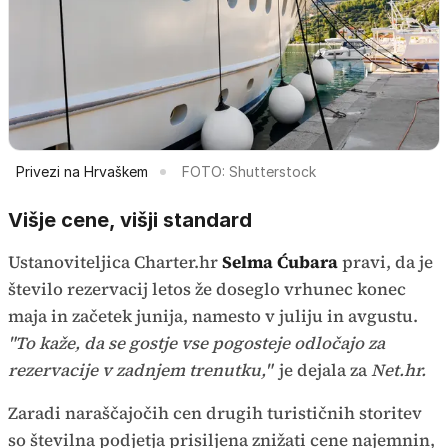
Privezi na Hrvaškem
FOTO: Shutterstock
Višje cene, višji standard
Ustanoviteljica Charter.hr
Selma Ćubara
pravi, da je
število rezervacij letos že doseglo vrhunec konec
maja in začetek junija, namesto v juliju in avgustu.
"To kaže, da se gostje vse pogosteje odločajo za
rezervacije v zadnjem trenutku,"
je dejala za
Net.hr.
Zaradi naraščajočih cen drugih turističnih storitev
so številna podjetja prisiljena znižati cene najemnin,