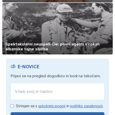
Spektakularni neuspeh Cie: pijani agenti v rokah
albanske tajne službe
E-NOVICE
Prijavi se na pregled dogodkov in bodi na tekočem.
Strinjam se s
splošnimi pogoji
in
politiko zasebnosti
.