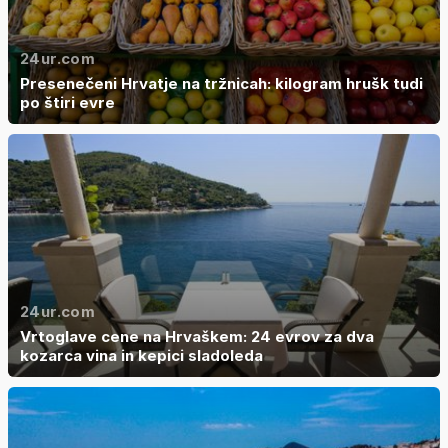
24ur.com
Presenečeni Hrvatje na tržnicah: kilogram hrušk tudi
po štiri evre
24ur.com
Vrtoglave cene na Hrvaškem: 24 evrov za dva
kozarca vina in kepici sladoleda