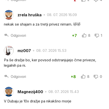
zrela hruška
08. 07. 2026 16.09
nekak se shajam a za tretji privez nimam. 🤣🤣
Odgovori
+7
8
1
mz007
08. 07. 2026 15.53
Pa še dražje bo, ker povsod odstranjujejo črne priveze,
legalnih pa ni.
Odgovori
+8
8
0
Magnezij400
08. 07. 2026 15.43
V Dubaju je 10x dražje pa nikakšno morje