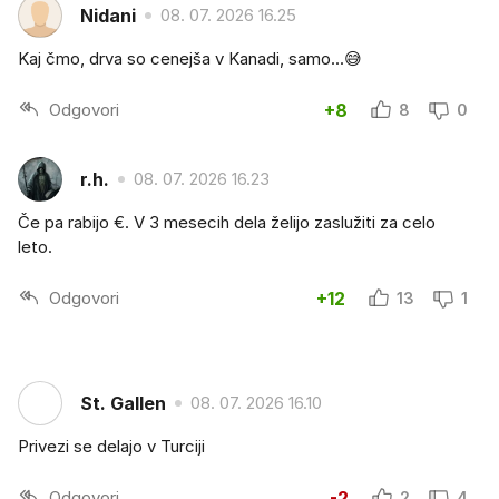
Nidani
08. 07. 2026 16.25
Kaj čmo, drva so cenejša v Kanadi, samo...😅
Odgovori
+8
8
0
r.h.
08. 07. 2026 16.23
Če pa rabijo €. V 3 mesecih dela želijo zaslužiti za celo
leto.
Odgovori
+12
13
1
St. Gallen
08. 07. 2026 16.10
Privezi se delajo v Turciji
Odgovori
-2
2
4