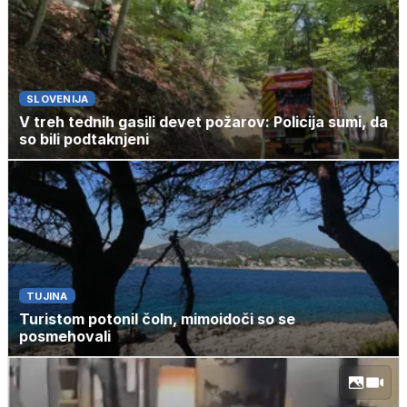
SLOVENIJA
V treh tednih gasili devet požarov: Policija sumi, da
so bili podtaknjeni
TUJINA
Turistom potonil čoln, mimoidoči so se
posmehovali