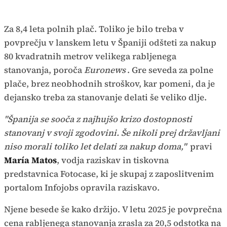
Za 8,4 leta polnih plač. Toliko je bilo treba v
povprečju v lanskem letu v Španiji odšteti za nakup
80 kvadratnih metrov velikega rabljenega
stanovanja, poroča
Euronews
. Gre seveda za polne
plače, brez neobhodnih stroškov, kar pomeni, da je
dejansko treba za stanovanje delati še veliko dlje.
"Španija se sooča z najhujšo krizo dostopnosti
stanovanj v svoji zgodovini. Še nikoli prej državljani
niso morali toliko let delati za nakup doma,"
pravi
María Matos
, vodja raziskav in tiskovna
predstavnica Fotocase, ki je skupaj z zaposlitvenim
portalom Infojobs opravila raziskavo.
Njene besede še kako držijo. V letu 2025 je povprečna
cena rabljenega stanovanja zrasla za 20,5 odstotka na