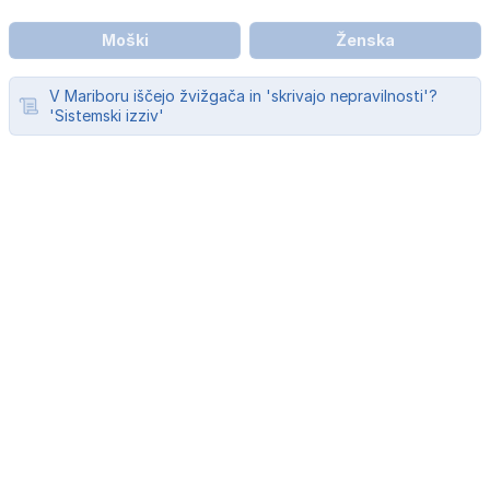
Moški
Ženska
V Mariboru iščejo žvižgača in 'skrivajo nepravilnosti'?
'Sistemski izziv'