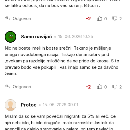
se lahko odločiš, da ne boš več suženj. Bitcoin .
Odgovori
-2
0
2
Samo navijač
15. 06. 2026 10.25
Nic ne boste imeli in boste srečni. Taksno je mišljenje
enega novodobnega nacija. Tiskajo denar sebi v prid
,ovckam pa razdelijo miloščino da ne pride do kaosa. S to
prevaro bodo vse pokupili , vas imajo samo se za davčno
živino.
Odgovori
-2
0
2
Protoc
15. 06. 2026 09.01
Mislim da so se vam povečali migranti za 5% ali več..ce
njih nebi bilo, bi bilo drugače..malo razmislite..lastnik da
agenciji da dajejo stanovanje v najem, pri tem navlačijo