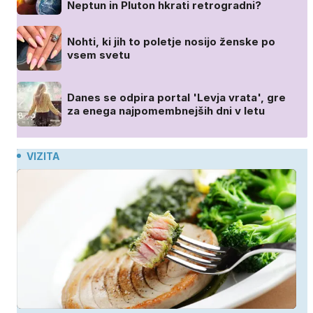
Neptun in Pluton hkrati retrogradni?
Nohti, ki jih to poletje nosijo ženske po
vsem svetu
Danes se odpira portal 'Levja vrata', gre
za enega najpomembnejših dni v letu
VIZITA