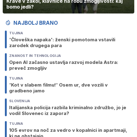
Krave v zakol, klavnice na robu zmogljivosti: kaj
bomo jedli?
NAJBOLJ BRANO
TUJINA
'Človeška napaka': ženski pomotoma vstavili
zarodek drugega para
ZNANOST IN TEHNOLOGIJA
Open AI začasno ustavlja razvoj modela Astra:
preveč zmogljiv
TUJINA
'Kot v slabem filmu!' Osem ur, dve vozili v
gradbeno jamo
SLOVENIJA
Italijanska policija razbila kriminalno združbo, jo je
vodil Slovenec iz zapora?
TUJINA
105 evrov na noč za vedro v kopalnici in apartmaji,
ki ne obstajajo