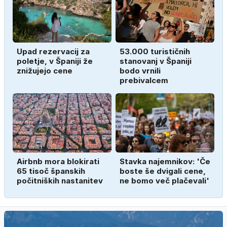
Upad rezervacij za
53.000 turističnih
poletje, v Španiji že
stanovanj v Španiji
znižujejo cene
bodo vrnili
prebivalcem
Airbnb mora blokirati
Stavka najemnikov: 'Če
65 tisoč španskih
boste še dvigali cene,
počitniških nastanitev
ne bomo več plačevali'