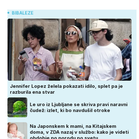
BIBALEZE
Jennifer Lopez želela pokazati idilo, splet pa je
razburila ena stvar
Le uro iz Ljubljane se skriva pravi naravni
čudež: izlet, ki bo navdušil otroke
Na Japonskem k mami, na Kitajskem
doma, v ZDA nazaj v službo: kako je videti
obdobje po porodu po svetu