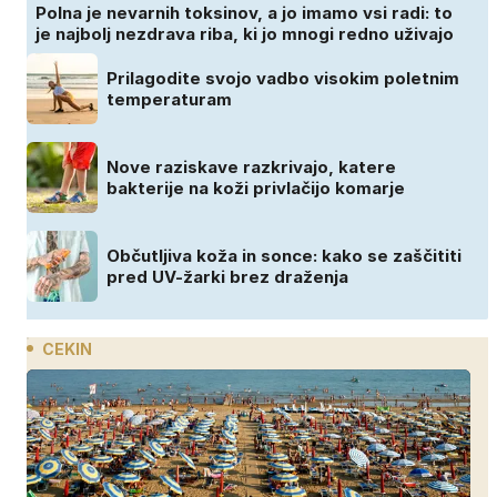
Polna je nevarnih toksinov, a jo imamo vsi radi: to
je najbolj nezdrava riba, ki jo mnogi redno uživajo
Prilagodite svojo vadbo visokim poletnim
temperaturam
Nove raziskave razkrivajo, katere
bakterije na koži privlačijo komarje
Občutljiva koža in sonce: kako se zaščititi
pred UV-žarki brez draženja
CEKIN