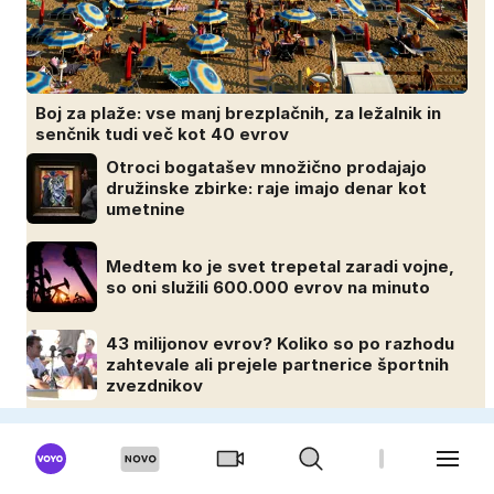
Boj za plaže: vse manj brezplačnih, za ležalnik in
senčnik tudi več kot 40 evrov
Otroci bogatašev množično prodajajo
družinske zbirke: raje imajo denar kot
umetnine
Medtem ko je svet trepetal zaradi vojne,
so oni služili 600.000 evrov na minuto
43 milijonov evrov? Koliko so po razhodu
zahtevale ali prejele partnerice športnih
zvezdnikov
MOSKISVET