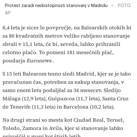
Protest zaradi nedostopnosti stanovanj v Madridu
FOTO:
AP
8,4 leta je sicer le povprečje, na Balearskih otokih bi
za 80 kvadratnih metrov veliko rabljeno stanovanje
zbrali v 15,1 leta, če bi, seveda, lahko prihranili
celotno plačo. To pomeni 181 mesečnih plač,
poudarja
Euronews
.
S 15 leti Balearom tesno sledi Madrid, kjer se je tako
preračunan čas, potreben za nakup stanovanja, v
samo enem letu podaljšal za 34 mesecev. Sledijo
Málaga (12,9 leta), Guipuzcoa (11,7 leta), Santa Cruz
de Tenerife (11,3 leta) in Barcelona (10,2 leta).
Na drugi strani so mesta kot Ciudad Real, Teruel,
Toledo, Zamora in Avila, kjer si stanovanje lahko
privoščiš v manj kot štirih letih.