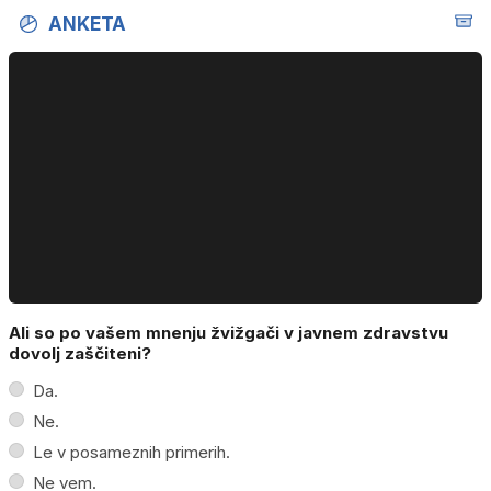
ANKETA
Ali so po vašem mnenju žvižgači v javnem zdravstvu
dovolj zaščiteni?
Da.
Ne.
Le v posameznih primerih.
Ne vem.