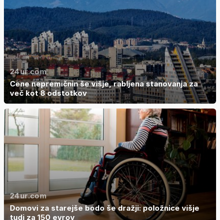
24ur.com
Cene nepremičnin še višje, rabljena stanovanja za
več kot 8 odstotkov
24ur.com
Domovi za starejše bodo še dražji: položnice višje
tudi za 150 evrov