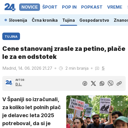
NOVICE
ŠPORT
POP IN
POPKAST
VREME
Slovenija
Črna kronika
Tujina
Gospodarstvo
Znanos
TUJINA
Cene stanovanj zrasle za petino, plače
le za en odstotek
Madrid, 14. 06. 2026 21.27
2 min branja
5
AVTOR:
D.L.
V Španiji so izračunali,
za koliko let polnih plač
je delavec leta 2025
potreboval, da si je