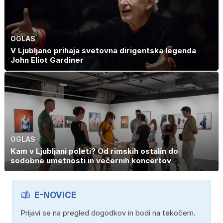
OGLAS
V Ljubljano prihaja svetovna dirigentska legenda
John Eliot Gardiner
OGLAS
Kam v Ljubljani poleti? Od rimskih ostalin do
sodobne umetnosti in večernih koncertov
E-NOVICE
Prijavi se na pregled dogodkov in bodi na tekočem.