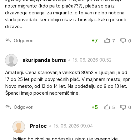
noter migrante (kdo pa to plača???), plača se pa iz
drzavnega denarja, za migrante..e to vam ne bo nobena
vlada povedala..ker dobijo ukaz iz bruselja...kako pokoriti
drzavo..
Odgovori
+7
7
0
skuripanda burns
15. 06. 2026 08.52
Amaterji. Cena stanovanja velikosti 80m2 v Ljubljani je od
17 do 25 let polnih povprečnih plač. V majhnem mestu, npr
Novo mesto, od 12 do 14 let. Na podeželju od 9 do 13 let.
Španci imajo poceni nepremičnine.
Odgovori
+5
5
0
Protoc
15. 06. 2026 09.04
Indijec bo zivel na podezelju..njemu je vseeno kje