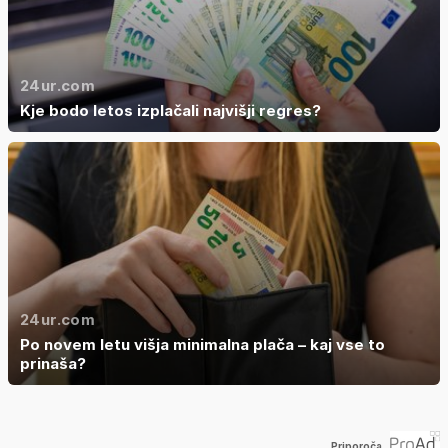
24ur.com
Kje bodo letos izplačali najvišji regres?
24ur.com
Po novem letu višja minimalna plača – kaj vse to
prinaša?
Priporoča