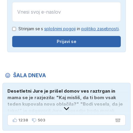
Strinjam se s
splošnimi pogoji
in
politiko zasebnosti
.
Prijavi se
ŠALA DNEVA
Desetletni Jure je prišel domov ves raztrgan in
mama se je razjezila: "Kaj misliš, da ti bom vsak
teden kupovala nova oblačila?" "Bodi vesela, da je
tako!" je odgovoril Jure. "Sosedje bodo morali
kupiti novega sina, tako sem ga prebutal!"
1238
503