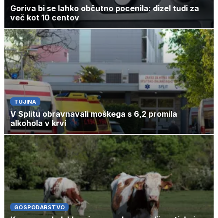
Goriva bi se lahko občutno pocenila: dizel tudi za
več kot 10 centov
TUJINA
V Splitu obravnavali moškega s 6,2 promila
alkohola v krvi
GOSPODARSTVO