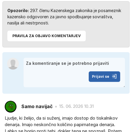
Opozorilo:
297. členu Kazenskega zakonika je posameznik
kazensko odgovoren za javno spodbujanje sovraštva,
nasilja ali nestrpnosti.
PRAVILA ZA OBJAVO KOMENTARJEV
Prijavi se
Samo navijač
15. 06. 2026 10.31
Ljudje, ki želijo, da si suženj, imajo dostop do tiskalnikov
denarja. Imajo neskončno količino papirnatega denarja.
Lahko se borijo proti tebi, dokler tega ne spoznaš. Potem