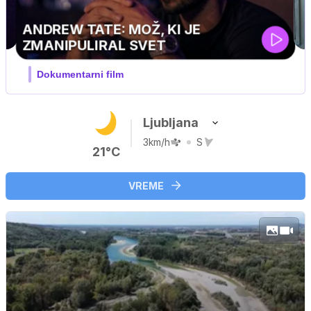
Ljubljana
3km/h
S
21°C
VREME