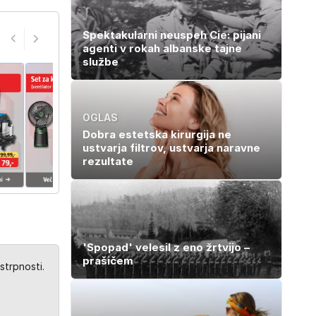
Spektakularni neuspeh Cie: pijani
agenti v rokah albanske tajne
službe
OGLAS
Dobra estetska kirurgija ne
ustvarja filtrov, ustvarja naravne
rezultate
'Spopad' velesil z eno žrtvijo –
prašičem
strpnosti.