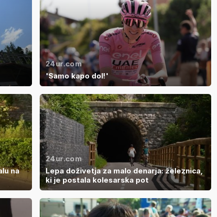
24ur.com
'Samo kapo dol!'
24ur.com
alu na
Lepa doživetja za malo denarja: železnica,
ki je postala kolesarska pot