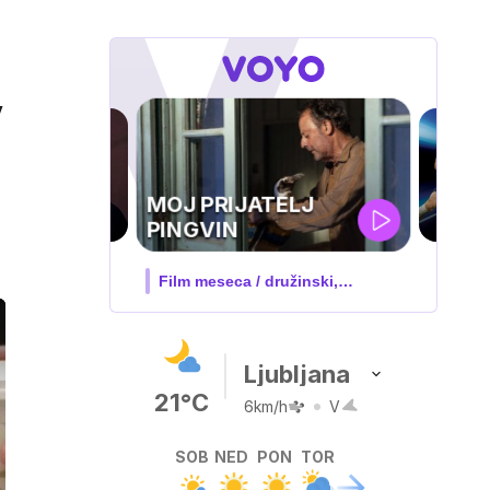
a
v
UEFA
SUPERPOKAL
V živo na VOYO: sreda ob 20.30
Ljubljana
21°C
6km/h
V
SOB
NED
PON
TOR