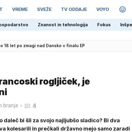
T
VREME
SVEŽE
TV ODDAJE
VOYO
MAGA
ospodarstvo
Znanost in tehnologija
Fokus
Inšp
 18 let po zmagi nad Dansko v finalu EP
, uvajajo mejni nadzor italijanskih potnikov
rancoski rogljiček, je
ni
n branja
4
 daleč bi šli za svojo najljubšo sladico? Bi dva
a kolesarili in prečkali državno mejo samo zaradi