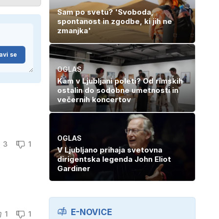
Sam po svetu? 'Svoboda,
spontanost in zgodbe, ki jih ne
zmanjka'
avi se
OGLAS
Kam v Ljubljani poleti? Od rimskih
ostalin do sodobne umetnosti in
večernih koncertov
OGLAS
3
1
V Ljubljano prihaja svetovna
dirigentska legenda John Eliot
Gardiner
E-NOVICE
1
1