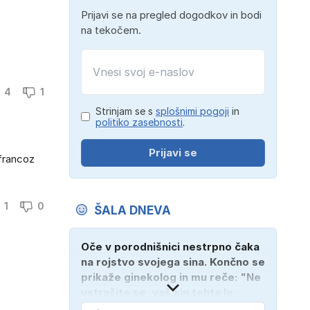
Prijavi se na pregled dogodkov in bodi
na tekočem.
4
1
Strinjam se s
splošnimi pogoji
in
politiko zasebnosti
.
Prijavi se
 francoz
1
0
ŠALA DNEVA
Oče v porodnišnici nestrpno čaka
na rojstvo svojega sina. Končno se
prikaže ginekolog in mu reče: "Ne
ustrašite se, vaš sin tehta le
dober kilogram!" "Nič čudnega,