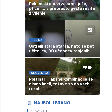
Peklenski dnevi za srne, ježe,
ptice ...: s preprosto gesto rešite
življenje
TUJINA
Ustrelil stara starša, nato še pet
učiteljev, 30 učencev ranjenih
SLOVENIJA
Polajnar: Takšne kombinacije še
nismo imeli, težave so na vseh
rekah
NAJBOLJ BRANO
SLOVENIJA