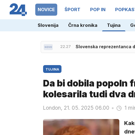
NOVICE
ŠPORT
POP IN
POPKAS
Slovenija
Črna kronika
Tujina
G
22.27
Slovenska reprezentanca do
22.45
Španija vrača udarec Italiji
TUJINA
Da bi dobila popoln f
kolesarila tudi dva d
London, 21. 05. 2025 06.00
1 mi
Kako
dnev