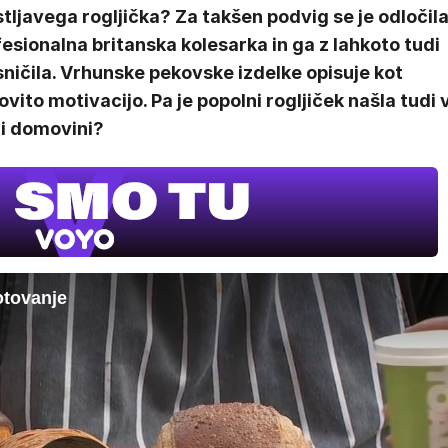
tljavega rogljička? Za takšen podvig se je odločil
esionalna britanska kolesarka in ga z lahkoto tudi
ničila. Vrhunske pekovske izdelke opisuje kot
vito motivacijo. Pa je popolni rogljiček našla tudi 
ji domovini?
tovanje