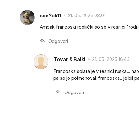
son?ek11
21. 05. 2025 08.01
Ampak francoski rogljički so se v resnici "rodili "
Odgovori
Tovariš Balki
21. 05. 2025 16.43
Francoska solata je v resnici ruska....nar
pa so jo poimenovali francoska...je bil pa
Odgovori