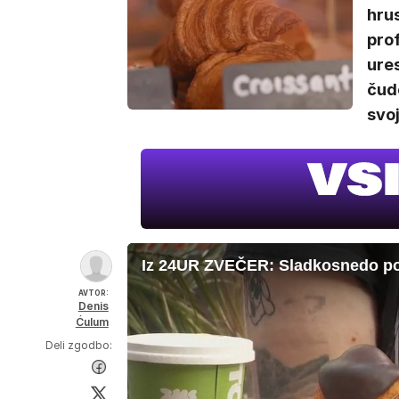
hrus
prof
ures
čudo
svo
Iz 24UR ZVEČER: Sladkosnedo po
AVTOR:
Denis
Ćulum
Deli zgodbo: