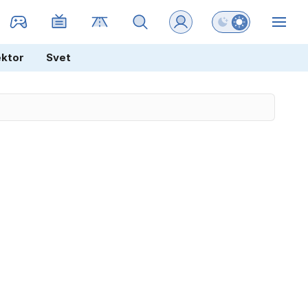
Preklopi barvni na
ZIN
ektor
Svet