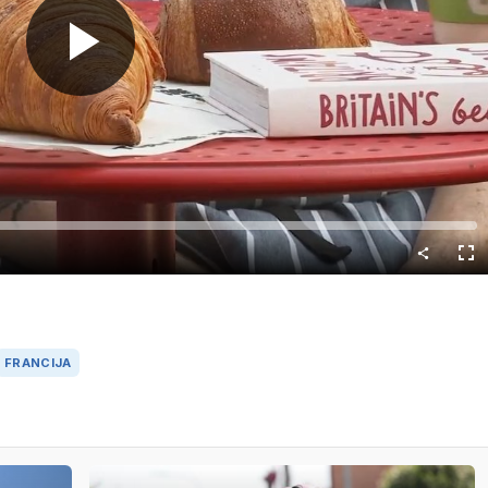
Predvajaj
Cel
nač
FRANCIJA