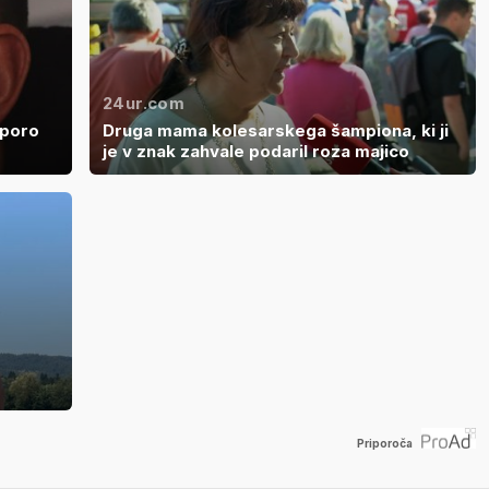
24ur.com
dporo
Druga mama kolesarskega šampiona, ki ji
je v znak zahvale podaril roza majico
Priporoča