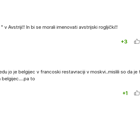
 v Avstriji!! In bi se morali imenovati avstrijski rogljički!!
+3
edu jo je belgijec v francoski restavraciji v moskvi..mislili so da je
 belgijec....pa to
+1