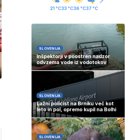
21 °C
33 °C
36 °C
37 °C
SLOVENIJA
Inšpektorji v poostren nadzor
odvzema vode iz vodotokov
ozaslonski
in
SLOVENIJA
Lažni policist na Brniku več kot
leto in pol, opremo kupil na Bolhi
SLOVENIJA