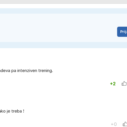
Prij
zadeva pa intenziven trening.
+2
ako je treba !
+0