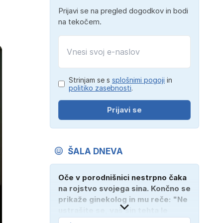
Prijavi se na pregled dogodkov in bodi
na tekočem.
Strinjam se s
splošnimi pogoji
in
politiko zasebnosti
.
Prijavi se
ŠALA DNEVA
Oče v porodnišnici nestrpno čaka
na rojstvo svojega sina. Končno se
prikaže ginekolog in mu reče: "Ne
ustrašite se, vaš sin tehta le
dober kilogram!" "Nič čudnega,