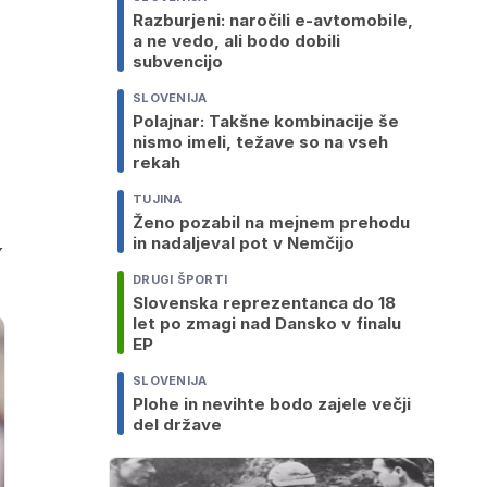
Razburjeni: naročili e-avtomobile,
a ne vedo, ali bodo dobili
subvencijo
SLOVENIJA
Polajnar: Takšne kombinacije še
nismo imeli, težave so na vseh
rekah
TUJINA
Ženo pozabil na mejnem prehodu
in nadaljeval pot v Nemčijo
v
DRUGI ŠPORTI
Slovenska reprezentanca do 18
let po zmagi nad Dansko v finalu
EP
SLOVENIJA
Plohe in nevihte bodo zajele večji
del države