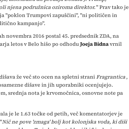
oli njena podružnica oziroma direktor.
" Prav tako je
ja "poklon Trumpovi zapuščini", "ni političen in
litično kampanjo".
ah novembra 2016 postal 45. predsednik ZDA, na
arja letos v Belo hišo po odhodu
Joeja Bidna
vrnil
dišava že več sto ocen na spletni strani
Fragrantica
,
osamezne dišave in jih uporabniki ocenjujejo.
om, srednja nota je krvomočnica, osnovne note pa
ala je le 1.63 točke od petih, več komentatorjev je
"
Nič ne pove 'zmaga' bolj kot kolonjska voda, ki diši