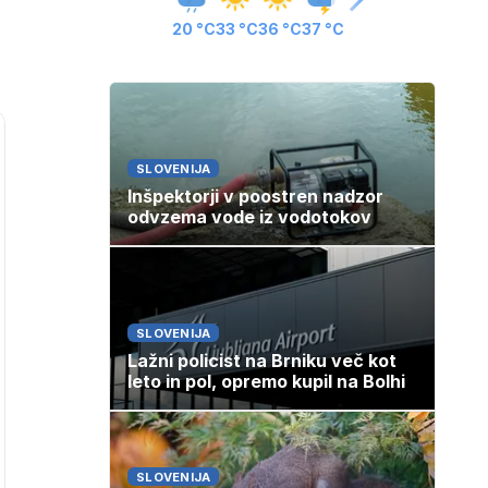
20 °C
33 °C
36 °C
37 °C
SLOVENIJA
Inšpektorji v poostren nadzor
odvzema vode iz vodotokov
SLOVENIJA
Lažni policist na Brniku več kot
leto in pol, opremo kupil na Bolhi
SLOVENIJA