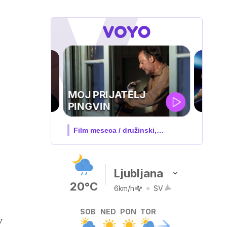
UEFA
SUPERPOKAL
V živo na VOYO: sreda ob 20.30
Ljubljana
20°C
6km/h
SV
SOB
NED
PON
TOR
v