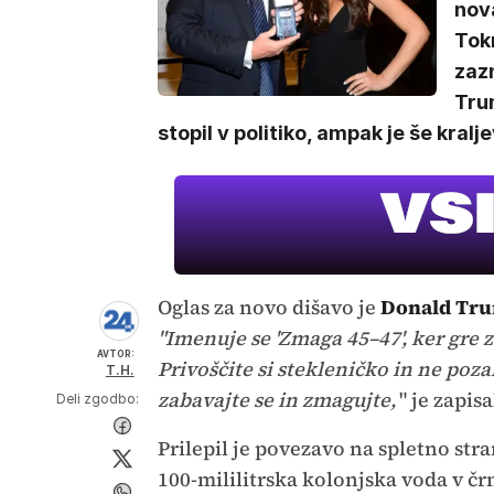
nova
Tokr
zaz
Trum
stopil v politiko, ampak je še kral
Oglas za novo dišavo je
Donald Tr
"Imenuje se 'Zmaga 45–47', ker gre 
AVTOR:
Privoščite si stekleničko in ne poza
T.H.
zabavajte se in zmagujte,
" je zapisa
Deli zgodbo:
Prilepil je povezavo na spletno stran
100-mililitrska kolonjska voda v 