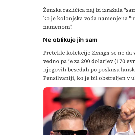
Ženska različica naj bi izražala "s
ko je kolonjska voda namenjena "m
namenom".
Ne oblikuje jih sam
Pretekle kolekcije
Zmaga
se ne da v
vedno pa je za 200 dolarjev (170 ev
njegovih besedah po poskusu lansk
Pensilvaniji, ko je bil obstreljen v 