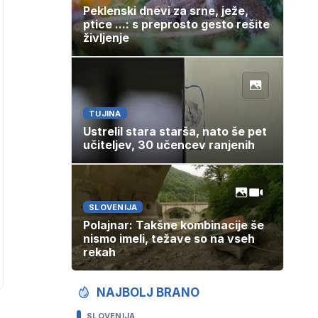
Peklenski dnevi za srne, ježe,
ptice ...: s preprosto gesto rešite
življenje
TUJINA
Ustrelil stara starša, nato še pet
učiteljev, 30 učencev ranjenih
SLOVENIJA
Polajnar: Takšne kombinacije še
nismo imeli, težave so na vseh
rekah
NAJBOLJ BRANO
SLOVENIJA