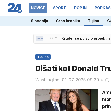
NOVICE
ŠPORT
POP IN
POPKAS
Slovenija
Črna kronika
Tujina
G
22.41
Kruder se po solo projektih
TUJINA
Dišati kot Donald T
Washington, 01. 07. 2025 09.39
Ame
mor
prim