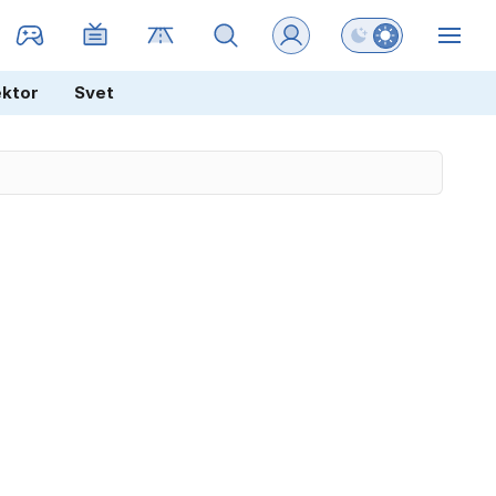
Preklopi barvni na
ZIN
ektor
Svet