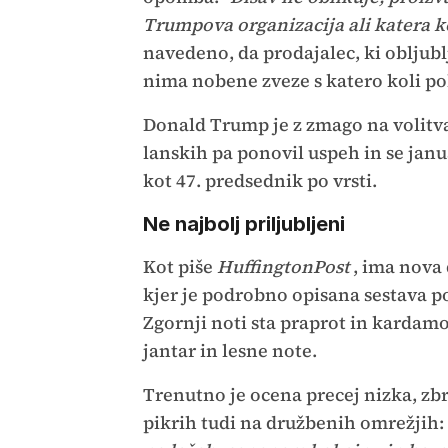
Trumpova organizacija ali katera k
navedeno, da prodajalec, ki obljubl
nima nobene zveze s katero koli po
Donald Trump je z zmago na volitv
lanskih pa ponovil uspeh in se janu
kot 47. predsednik po vrsti.
Ne najbolj priljubljeni
Kot piše
HuffingtonPost
, ima nova 
kjer je podrobno opisana sestava p
Zgornji noti sta praprot in kardam
jantar in lesne note.
Trenutno je ocena precej nizka, zbr
pikrih tudi na družbenih omrežjih: 