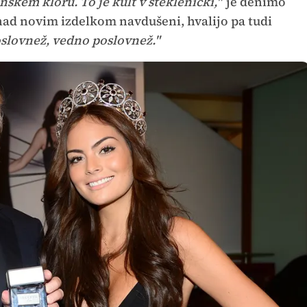
skem kloru. To je kult v steklenički,"
je denimo
 nad novim izdelkom navdušeni, hvalijo pa tudi
slovnež, vedno poslovnež."