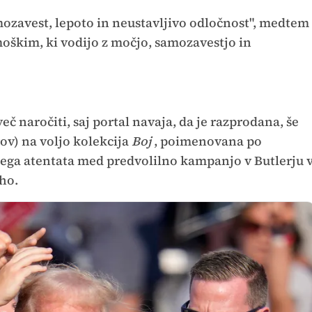
amozavest, lepoto in neustavljivo odločnost", medtem
oškim, ki vodijo z močjo, samozavestjo in
eč naročiti, saj portal navaja, da je razprodana, še
rov) na voljo kolekcija
Boj
, poimenovana po
ega atentata med predvolilno kampanjo v Butlerju 
uho.