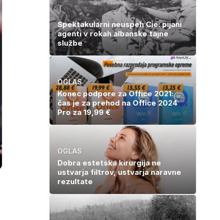
Spektakularni neuspeh Cie: pijani
agenti v rokah albanske tajne
službe
OGLAS
Konec podpore za Office 2021:
čas je za prehod na Office 2024
Pro za 19,99 €
OGLAS
Dobra estetska kirurgija ne
ustvarja filtrov, ustvarja naravne
rezultate