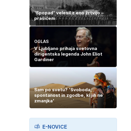
'Spopad' velesil z eno žrtvijo –
prašičem
OGLAS
V Ljubljano prihaja svetovna
dirigentska legenda John Eliot
Gardiner
Sam po svetu? 'Svoboda,
spontanost in zgodbe, ki jih ne
zmanjka'
E-NOVICE