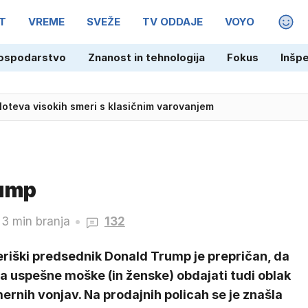
T
VREME
SVEŽE
TV ODDAJE
VOYO
MAGA
ospodarstvo
Znanost in tehnologija
Fokus
Inšp
 loteva visokih smeri s klasičnim varovanjem
rump
3 min branja
132
riški predsednik Donald Trump je prepričan, da
a uspešne moške (in ženske) obdajati tudi oblak
ernih vonjav. Na prodajnih policah se je znašla