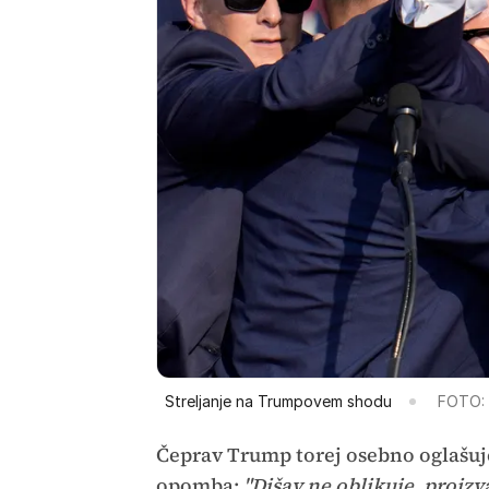
Streljanje na Trumpovem shodu
FOTO:
Čeprav Trump torej osebno oglašuje 
opomba:
"Dišav ne oblikuje, proizv