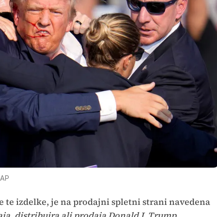
 AP
te izdelke, je na prodajni spletni strani navedena
aja, distribuira ali prodaja Donald J. Trump,