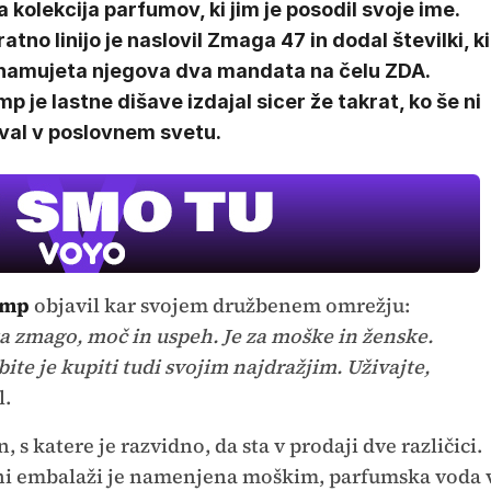
 kolekcija parfumov, ki jim je posodil svoje ime.
atno linijo je naslovil Zmaga 47 in dodal številki, ki
namujeta njegova dva mandata na čelu ZDA.
p je lastne dišave izdajal sicer že takrat, ko še ni
jeval v poslovnem svetu.
ump
objavil kar svojem družbenem omrežju:
za zmago, moč in uspeh. Je za moške in ženske.
bite je kupiti tudi svojim najdražjim. Uživajte,
l.
, s katere je razvidno, da sta v prodaji dve različici.
črni embalaži je namenjena moškim, parfumska voda 