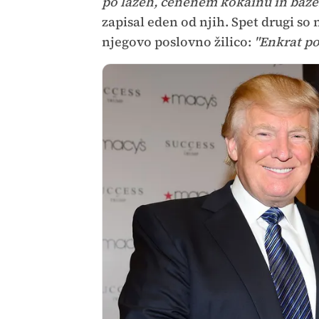
po lažeh, cenenem kokainu in bazen
zapisal eden od njih. Spet drugi so
njegovo poslovno žilico:
"Enkrat po