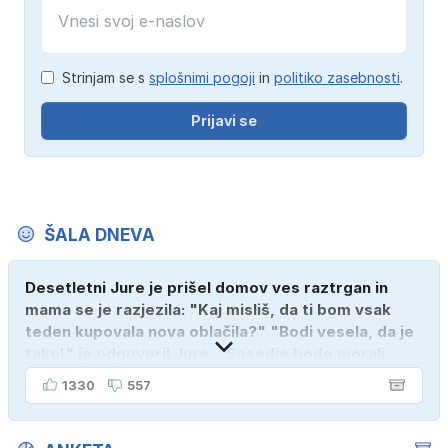
Strinjam se s
splošnimi pogoji
in
politiko zasebnosti
.
Prijavi se
ŠALA DNEVA
Desetletni Jure je prišel domov ves raztrgan in
mama se je razjezila: "Kaj misliš, da ti bom vsak
teden kupovala nova oblačila?" "Bodi vesela, da je
tako!" je odgovoril Jure. "Sosedje bodo morali
kupiti novega sina, tako sem ga prebutal!"
1330
557