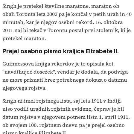
Singh je pretekel številne maratone, maraton ob
obali Toronta leta 2003 pa je končal v petih urah in 40
minutah, kar je njegov osebni rekord. 16. oktobra
2011 naj bi tekač v Torontu postal prvi stoletnik, ki je
pretekel maraton.
Prejel osebno pismo kraljice Elizabete II.
Guinnessova knjiga rekordov je to opisala kot
"navdihujoč dosežek", vendar je dodala, da podviga
ne more priznati brez potrebnega dokaza o datumu
njegovega rojstva.
Singh ni imel rojstnega lista, saj leta 1911 v Indiji
niso vodili uradnih rojstnih evidenc, čeprav je bil
datum rojstva v njegovem potnem listu 1. april 1911,
ob svojem 100. rojstnem dnevu pa je prejel osebno
pismo kraljice Elizabete II.