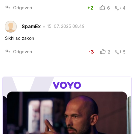
Odgovori
+2
6
4
SpamEx
15. 07. 2025 08.49
Sikhi so zakon
Odgovori
-3
2
5