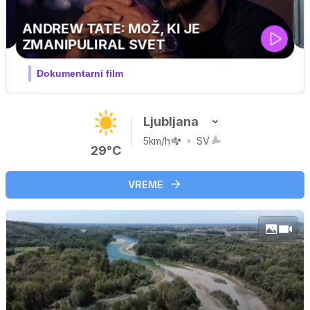
MOJ PRIJATELJ PINGVIN
Film meseca / družinski, pustolovski
Ljubljana
5km/h
SV
29°C
VREME