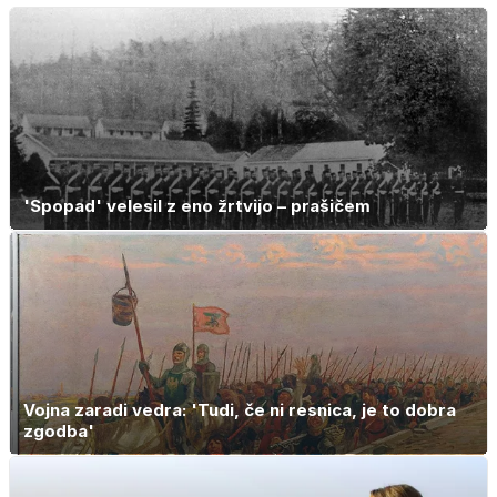
'Spopad' velesil z eno žrtvijo – prašičem
Vojna zaradi vedra: 'Tudi, če ni resnica, je to dobra
zgodba'