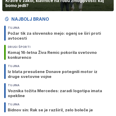
Krave v zakol, klavnice na robu zmogljivosti: kaj
bomo jedli?
NAJBOLJ BRANO
TUJINA
Požar tik za slovensko mejo: ogenj se širi proti
avtocesti
DRUGI ŠPORTI
Komaj 16-letna Živa Remic pokorila svetovno
konkurenco
TUJINA
Iz blata presušene Donave potegnili motor iz
druge svetovne vojne
TUJINA
Voznika tožita Mercedes: zaradi logotipa imata
opekline
TUJINA
Bidnov sin: Rak se je razširil, zelo boleče je