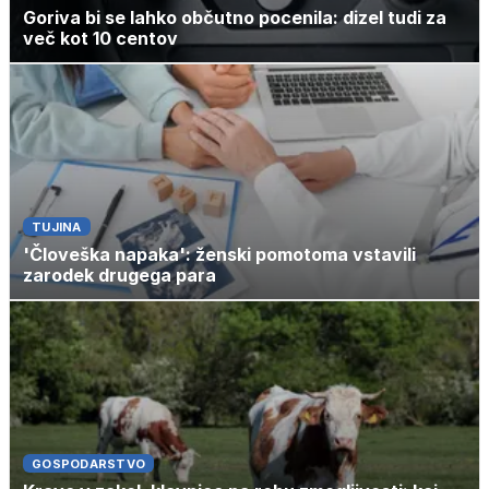
Goriva bi se lahko občutno pocenila: dizel tudi za
več kot 10 centov
TUJINA
'Človeška napaka': ženski pomotoma vstavili
zarodek drugega para
GOSPODARSTVO