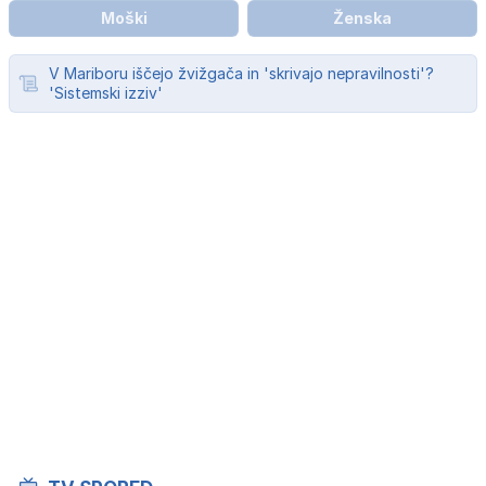
Moški
Ženska
V Mariboru iščejo žvižgača in 'skrivajo nepravilnosti'?
'Sistemski izziv'