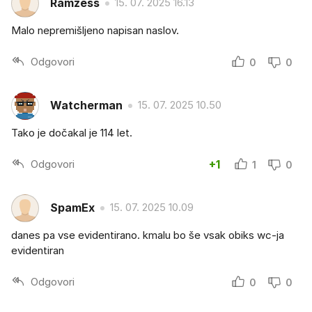
Ramzess
15. 07. 2025 16.13
Malo nepremišljeno napisan naslov.
Odgovori
0
0
Watcherman
15. 07. 2025 10.50
Tako je dočakal je 114 let.
Odgovori
+1
1
0
SpamEx
15. 07. 2025 10.09
danes pa vse evidentirano. kmalu bo še vsak obiks wc-ja
evidentiran
Odgovori
0
0