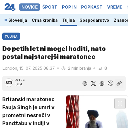
NOVICE
ŠPORT
POP IN
POPKAST
VREME
Slovenija
Črna kronika
Tujina
Gospodarstvo
Znanos
TUJINA
Do petih let ni mogel hoditi, nato
postal najstarejši maratonec
London, 15. 07. 2025 08.37
2 min branja
8
AVTOR:
STA
Britanski maratonec
Fauja Singh je umrl v
prometni nesreči v
Pandžabu v Indiji v