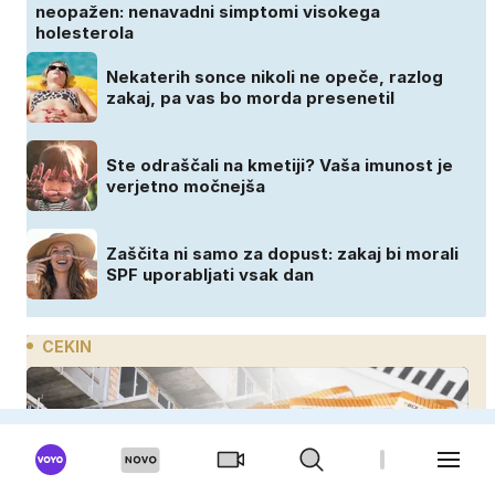
neopažen: nenavadni simptomi visokega
holesterola
Nekaterih sonce nikoli ne opeče, razlog
zakaj, pa vas bo morda presenetil
Ste odraščali na kmetiji? Vaša imunost je
verjetno močnejša
Zaščita ni samo za dopust: zakaj bi morali
SPF uporabljati vsak dan
CEKIN