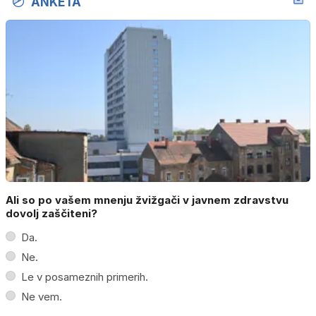
ANKETA
Ali so po vašem mnenju žvižgači v javnem zdravstvu
dovolj zaščiteni?
Da.
Ne.
Le v posameznih primerih.
Ne vem.