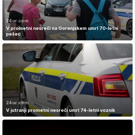
24ur.com
V prometni nesreči na Gorenjskem umrl 70-letni
pešec
24ur.com
V jutranji prometni nesreči umrl 74-letni voznik