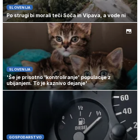
SLOVENIJA
Po strugi bi morali teči Soča in Vipava, a vode ni
SLOVENIJA
'Še je prisotno 'kontroliranje' populacije z
ubijanjem. To je kaznivo dejanje'
GOSPODARSTVO