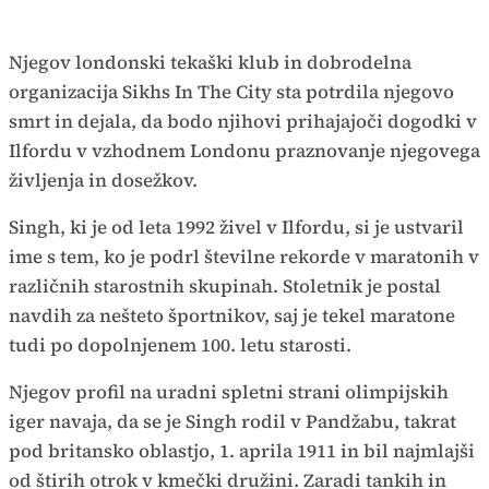
Njegov londonski tekaški klub in dobrodelna
organizacija Sikhs In The City sta potrdila njegovo
smrt in dejala, da bodo njihovi prihajajoči dogodki v
Ilfordu v vzhodnem Londonu praznovanje njegovega
življenja in dosežkov.
Singh, ki je od leta 1992 živel v Ilfordu, si je ustvaril
ime s tem, ko je podrl številne rekorde v maratonih v
različnih starostnih skupinah. Stoletnik je postal
navdih za nešteto športnikov, saj je tekel maratone
tudi po dopolnjenem 100. letu starosti.
Njegov profil na uradni spletni strani olimpijskih
iger navaja, da se je Singh rodil v Pandžabu, takrat
pod britansko oblastjo, 1. aprila 1911 in bil najmlajši
od štirih otrok v kmečki družini. Zaradi tankih in