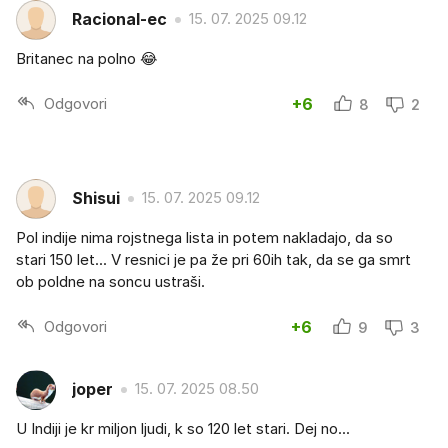
Racional-ec
15. 07. 2025 09.12
Britanec na polno 😂
Odgovori
+6
8
2
Shisui
15. 07. 2025 09.12
Pol indije nima rojstnega lista in potem nakladajo, da so
stari 150 let... V resnici je pa že pri 60ih tak, da se ga smrt
ob poldne na soncu ustraši.
Odgovori
+6
9
3
joper
15. 07. 2025 08.50
U Indiji je kr miljon ljudi, k so 120 let stari. Dej no...