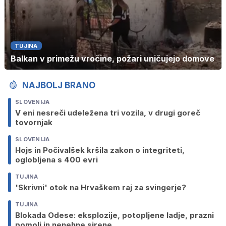
TUJINA
Balkan v primežu vročine, požari uničujejo domove
NAJBOLJ BRANO
SLOVENIJA
V eni nesreči udeležena tri vozila, v drugi goreč
tovornjak
SLOVENIJA
Hojs in Počivalšek kršila zakon o integriteti,
oglobljena s 400 evri
TUJINA
'Skrivni' otok na Hrvaškem raj za svingerje?
TUJINA
Blokada Odese: eksplozije, potopljene ladje, prazni
pomoli in nenehne sirene