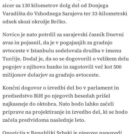
sicer za 130 kilometrov dolg del od Donjega
Varadišta do Vzhodnega Sarajeva ter 33-kilometrski
odsek skozi okrožje Brčko.
Novico je nato potrdil za sarajevski časnik Dnevni
avaz in pojasnil, da je v pogajanjih za gradnjo
avtoceste v Istanbulu sodelovala družba v imenu
Turčije. Dodal je, da so se dogovorili o velikem delu
pogojev z njihovo banko in zagotovili več kot 500
milijonov dolarjev za gradnjo avtoceste.
Končni dogovor o izvedbi del bo v parlament in
predsedstvo BiH po njegovih besedah prišel
najkasneje do oktobra. Nato bodo lahko začeli
priprave na projektiranje in izvedbo del, ki se bodo
začela predvidoma naslednje leto.
Opozicija v Republiki Srbski je njegove napovedi