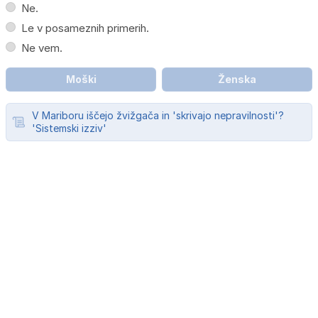
Ne.
Le v posameznih primerih.
Ne vem.
Moški
Ženska
V Mariboru iščejo žvižgača in 'skrivajo nepravilnosti'?
'Sistemski izziv'