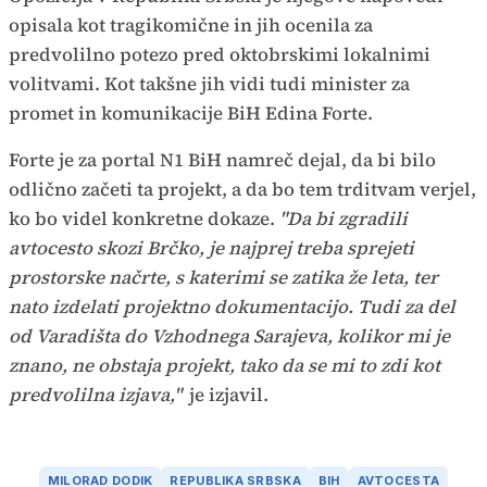
opisala kot tragikomične in jih ocenila za
predvolilno potezo pred oktobrskimi lokalnimi
volitvami. Kot takšne jih vidi tudi minister za
promet in komunikacije BiH Edina Forte.
Forte je za portal N1 BiH namreč dejal, da bi bilo
odlično začeti ta projekt, a da bo tem trditvam verjel,
ko bo videl konkretne dokaze.
"Da bi zgradili
avtocesto skozi Brčko, je najprej treba sprejeti
prostorske načrte, s katerimi se zatika že leta, ter
nato izdelati projektno dokumentacijo. Tudi za del
od Varadišta do Vzhodnega Sarajeva, kolikor mi je
znano, ne obstaja projekt, tako da se mi to zdi kot
predvolilna izjava,"
je izjavil.
MILORAD DODIK
REPUBLIKA SRBSKA
BIH
AVTOCESTA