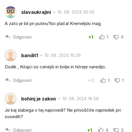
slavaukrajini
19. 08. 2024 20.06
A zato je bil pri putinu?bo plačal Kremeljski mag
Odgovori
+1
1
0
bandit1
19. 08. 2024 19.39
Dodik , Kitajci so cenejši in bolje in hitreje naredijo.
Odgovori
+0
1
1
bohinj je zakon
19. 08. 2024 18.58
Je kaj slabega v tej napovedi? Ne privoščite napredek pri
sosedih?
Odgovori
+1
4
3