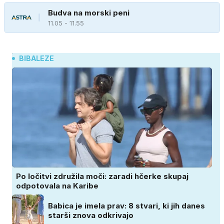
Budva na morski peni
11.05 - 11.55
BIBALEZE
Po ločitvi združila moči: zaradi hčerke skupaj
odpotovala na Karibe
Babica je imela prav: 8 stvari, ki jih danes
starši znova odkrivajo