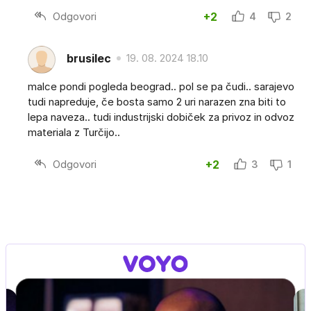
Odgovori
+2
4
2
brusilec
19. 08. 2024 18.10
malce pondi pogleda beograd.. pol se pa čudi.. sarajevo
tudi napreduje, če bosta samo 2 uri narazen zna biti to
lepa naveza.. tudi industrijski dobiček za privoz in odvoz
materiala z Turčijo..
Odgovori
+2
3
1