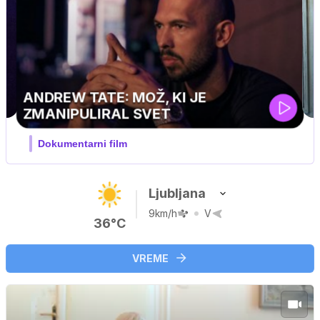
MOJ PRIJATELJ PINGVIN
Film meseca / družinski, pustolovski
Ljubljana
9km/h
V
36°C
VREME