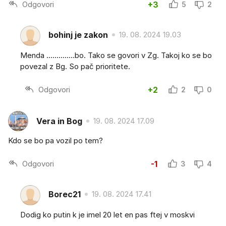
Odgovori
+3
5
2
bohinj je zakon
19. 08. 2024 19.03
Menda ..............bo. Tako se govori v Zg. Takoj ko se bo
povezal z Bg. So pač prioritete.
Odgovori
+2
2
0
Vera in Bog
19. 08. 2024 17.09
Kdo se bo pa vozil po tem?
Odgovori
-1
3
4
Borec21
19. 08. 2024 17.41
Dodig ko putin k je imel 20 let en pas ftej v moskvi