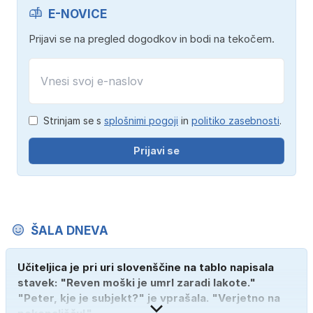
E-NOVICE
Prijavi se na pregled dogodkov in bodi na tekočem.
Strinjam se s
splošnimi pogoji
in
politiko zasebnosti
.
Prijavi se
ŠALA DNEVA
Učiteljica je pri uri slovenščine na tablo napisala
stavek: "Reven moški je umrl zaradi lakote."
"Peter, kje je subjekt?" je vprašala. "Verjetno na