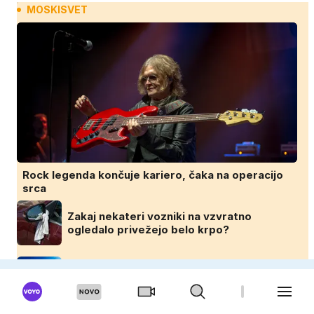
MOSKISVET
Rock legenda končuje kariero, čaka na operacijo
srca
Zakaj nekateri vozniki na vzvratno
ogledalo privežejo belo krpo?
Skoraj nevidna v vodi, smrtonosna ob
stiku: pazite na to meduzo