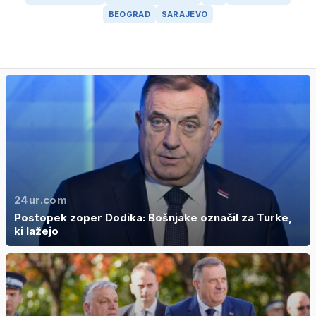
BEOGRAD
SARAJEVO
24ur.com
Postopek zoper Dodika: Bošnjake označil za Turke,
ki lažejo