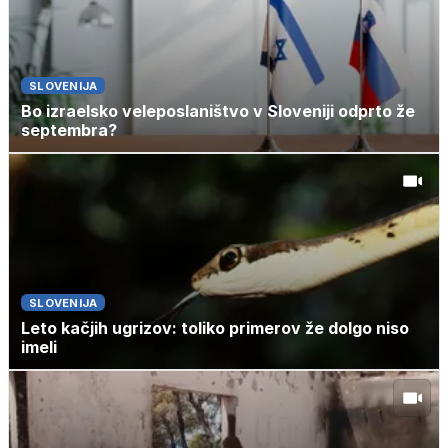
SLOVENIJA
Bo izraelsko veleposlaništvo v Sloveniji odprto že
septembra?
SLOVENIJA
Leto kačjih ugrizov: toliko primerov že dolgo niso
imeli