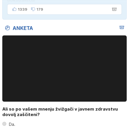
pokopališču!"
1339
179
ANKETA
Ali so po vašem mnenju žvižgači v javnem zdravstvu
dovolj zaščiteni?
Da.