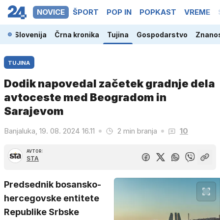
NOVICE
ŠPORT
POP IN
POPKAST
VREME
Slovenija
Črna kronika
Tujina
Gospodarstvo
Znanos
TUJINA
Dodik napovedal začetek gradnje dela
avtoceste med Beogradom in
Sarajevom
Banjaluka, 19. 08. 2024 16.11
2 min branja
10
AVTOR:
STA
Predsednik bosansko-
hercegovske entitete
Republike Srbske