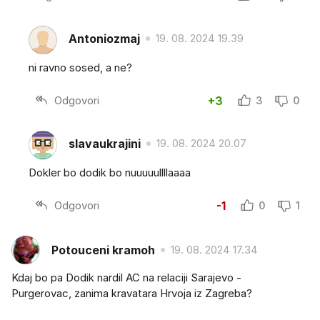
Antoniozmaj
19. 08. 2024 19.39
ni ravno sosed, a ne?
Odgovori
+3
3
0
slavaukrajini
19. 08. 2024 20.07
Dokler bo dodik bo nuuuuullllaaaa
Odgovori
-1
0
1
Potouceni kramoh
19. 08. 2024 17.34
Kdaj bo pa Dodik nardil AC na relaciji Sarajevo -
Purgerovac, zanima kravatara Hrvoja iz Zagreba?