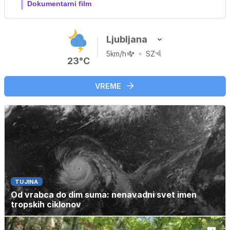
Film meseca / družinski, pustolovski
Ljubljana
5km/h
SZ
23°C
VREME
TUJINA
Od vrabca do dim suma: nenavadni svet imen
tropskih ciklonov