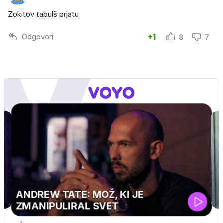
Zokitov tabulš prjatu
Odgovori
+1
8
7
MOJ PRIJATELJ PINGVIN