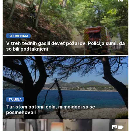
SLOVENIJA
V treh tednih gasili devet požarov: Policija sumi, da
so bili podtaknjeni
TUJINA
Turistom potonil čoln, mimoidoči so se
posmehovali