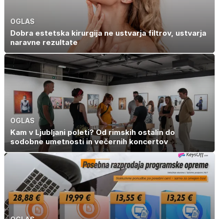
OGLAS
Dobra estetska kirurgija ne ustvarja filtrov, ustvarja
naravne rezultate
OGLAS
Kam v Ljubljani poleti? Od rimskih ostalin do
sodobne umetnosti in večernih koncertov