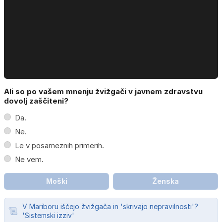
Ali so po vašem mnenju žvižgači v javnem zdravstvu
dovolj zaščiteni?
Da.
Ne.
Le v posameznih primerih.
Ne vem.
Moški
Ženska
V Mariboru iščejo žvižgača in 'skrivajo nepravilnosti'?
'Sistemski izziv'