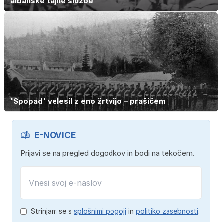
albanske tajne službe
'Spopad' velesil z eno žrtvijo – prašičem
E-NOVICE
Prijavi se na pregled dogodkov in bodi na tekočem.
Strinjam se s
splošnimi pogoji
in
politiko zasebnosti
.