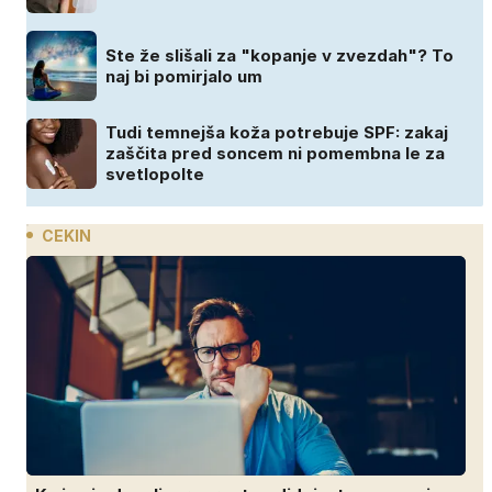
Ste že slišali za "kopanje v zvezdah"? To
naj bi pomirjalo um
Tudi temnejša koža potrebuje SPF: zakaj
zaščita pred soncem ni pomembna le za
svetlopolte
CEKIN