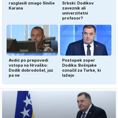
razglasili zmago Siniše
Srbski: Dodikov
Karana
zaveznik ali
univerzitetni
profesor?
Avdić po prepovedi
Postopek zoper
vstopa na Hrvaško:
Dodika: Bošnjake
Dodik dobrodošel, jaz
označil za Turke, ki
pa ne
lažejo