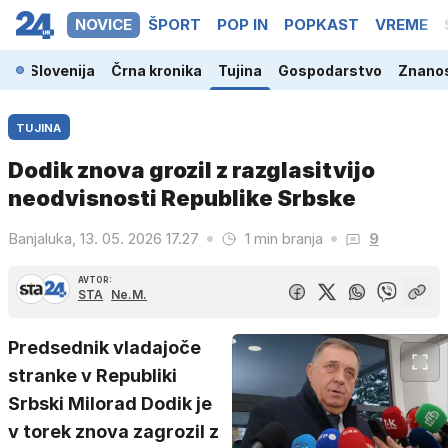
NOVICE
ŠPORT
POP IN
POPKAST
VREME
Slovenija
Črna kronika
Tujina
Gospodarstvo
Znanos
TUJINA
Dodik znova grozil z razglasitvijo
neodvisnosti Republike Srbske
Banjaluka, 13. 05. 2026 17.27
1 min branja
9
AVTOR:
STA
Ne.M.
Predsednik vladajoče
stranke v Republiki
Srbski Milorad Dodik je
v torek znova zagrozil z