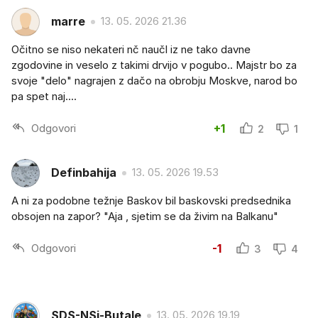
marre
13. 05. 2026 21.36
Očitno se niso nekateri nč naučl iz ne tako davne
zgodovine in veselo z takimi drvijo v pogubo.. Majstr bo za
svoje "delo" nagrajen z dačo na obrobju Moskve, narod bo
pa spet naj....
Odgovori
+1
2
1
Definbahija
13. 05. 2026 19.53
A ni za podobne težnje Baskov bil baskovski predsednika
obsojen na zapor? "Aja , sjetim se da živim na Balkanu"
Odgovori
-1
3
4
SDS-NSi-Butale
13. 05. 2026 19.19