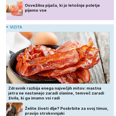
Osvežilna pijača, ki jo letošnje poletje
pijemo vse
VIZITA
Zdravnik razbija enega največjih mitov: mastna
jetra ne nastanejo zaradi slanine, temveč zaradi
živila, ki ga imamo vsi radi
Želite živeti dlje? Poskrbite za svoj timus,
pravijo strokovnjaki