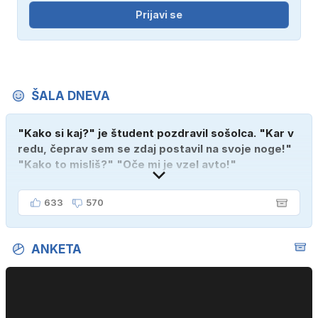
Prijavi se
ŠALA DNEVA
"Kako si kaj?" je študent pozdravil sošolca. "Kar v
redu, čeprav sem se zdaj postavil na svoje noge!"
"Kako to misliš?" "Oče mi je vzel avto!"
633
570
ANKETA