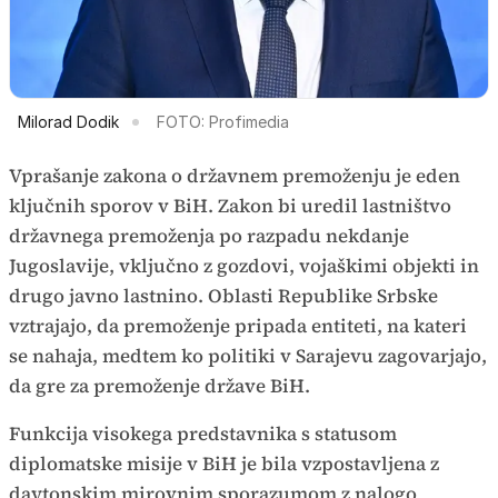
Milorad Dodik
FOTO: Profimedia
Vprašanje zakona o državnem premoženju je eden
ključnih sporov v BiH. Zakon bi uredil lastništvo
državnega premoženja po razpadu nekdanje
Jugoslavije, vključno z gozdovi, vojaškimi objekti in
drugo javno lastnino. Oblasti Republike Srbske
vztrajajo, da premoženje pripada entiteti, na kateri
se nahaja, medtem ko politiki v Sarajevu zagovarjajo,
da gre za premoženje države BiH.
Funkcija visokega predstavnika s statusom
diplomatske misije v BiH je bila vzpostavljena z
daytonskim mirovnim sporazumom z nalogo