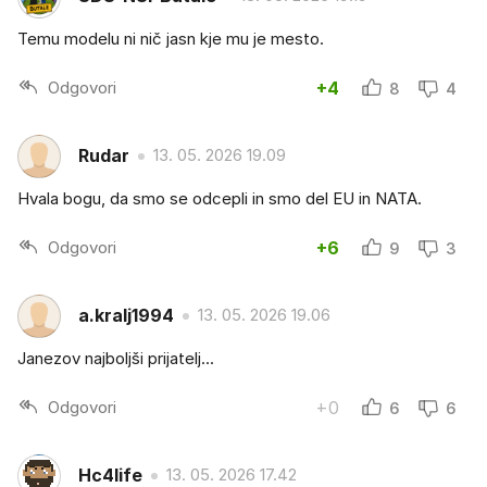
Temu modelu ni nič jasn kje mu je mesto.
Odgovori
+4
8
4
Rudar
13. 05. 2026 19.09
Hvala bogu, da smo se odcepli in smo del EU in NATA.
Odgovori
+6
9
3
a.kralj1994
13. 05. 2026 19.06
Janezov najboljši prijatelj...
Odgovori
+0
6
6
Hc4life
13. 05. 2026 17.42