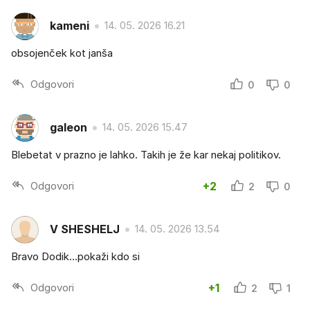
kameni
14. 05. 2026 16.21
obsojenček kot janša
Odgovori
0
0
galeon
14. 05. 2026 15.47
Blebetat v prazno je lahko. Takih je že kar nekaj politikov.
Odgovori
+2
2
0
V SHESHELJ
14. 05. 2026 13.54
Bravo Dodik...pokaži kdo si
Odgovori
+1
2
1