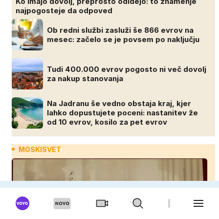
Ko imajo dovolj, preprosto odidejo: to znamenje
najpogosteje da odpoved
Ob redni službi zasluži še 866 evrov na
mesec: začelo se je povsem po naključju
Tudi 400.000 evrov pogosto ni več dovolj
za nakup stanovanja
Na Jadranu še vedno obstaja kraj, kjer
lahko dopustujete poceni: nastanitev že
od 10 evrov, kosilo za pet evrov
MOSKISVET