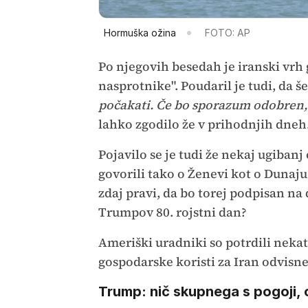
Hormuška ožina
FOTO: AP
Po njegovih besedah je iranski vrh
nasprotnike". Poudaril je tudi, da š
počakati. Če bo sporazum odobren,
lahko zgodilo že v prihodnjih dneh
Pojavilo se je tudi že nekaj ugibanj
govorili tako o Ženevi kot o Dunaj
zdaj pravi, da bo torej podpisan na 
Trumpov 80. rojstni dan?
Ameriški uradniki so potrdili neka
gospodarske koristi za Iran odvisne
Trump: nič skupnega s pogoji, o