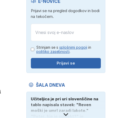
E-NOVICE
Prijavi se na pregled dogodkov in bodi
na tekočem.
Strinjam se s
splošnimi pogoji
in
politiko zasebnosti
.
Prijavi se
ŠALA DNEVA
i
Učiteljica je pri uri slovenščine na
tablo napisala stavek: "Reven
moški je umrl zaradi lakote."
"Peter, kje je subjekt?" je