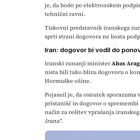
je, da bodo po elektronskem podpis
tehnični ravni.
Tiskovni predstavnik iranskega zu
sprti strani dogovora ne bosta podpi
Iran: dogovor bi vodil do pono
Iranski zunanji minister
Abas Arag
nista bili tako blizu dogovoru o ko
Hormuške ožine.
Pojasnil je, da osnutek sporazuma 
pristanišč in dogovor o spremembi 
način za rešitev vprašanja iransk
Irana".