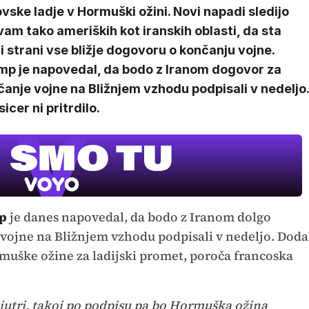
vske ladje v Hormuški ožini. Novi napadi sledijo
vam tako ameriških kot iranskih oblasti, da sta
i strani vse bližje dogovoru o končanju vojne.
mp je napovedal, da bodo z Iranom dogovor za
anje vojne na Bližnjem vzhodu podpisali v nedeljo.
cer ni pritrdilo.
p
je danes napovedal, da bodo z Iranom dolgo
vojne na Bližnjem vzhodu podpisali v nedeljo. Doda
ormuške ožine za ladijski promet, poroča francoska
jutri, takoj po podpisu pa bo Hormuška ožina