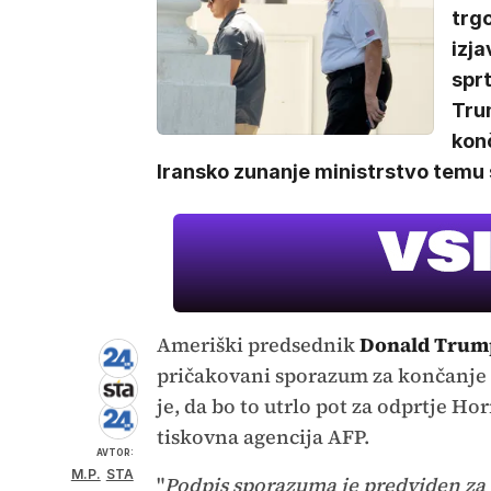
trgo
izja
sprt
Tru
konč
Iransko zunanje ministrstvo temu si
Ameriški predsednik
Donald Trum
pričakovani sporazum za končanje 
je, da bo to utrlo pot za odprtje H
tiskovna agencija AFP.
AVTOR:
M.P.
STA
"
Podpis sporazuma je predviden za 