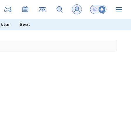
Preklopi barvni na
ZIN
ektor
Svet