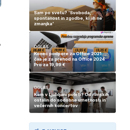
Sam po svetu? 'Svoboda,
spontanost in zgodbe, ki jih ne
zmanjka'
o
OGLAS
Konec podpore za Office 2021:
čas je za prehod na Office 2024
Pro za 19,99 €
OGLAS
Kam v Ljubljani poleti? Od rimskih
ostalin do sodobne umetnosti in
večernih koncertov