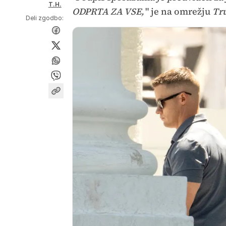
T.H.
ODPRTA ZA VSE,
" je na omrežju
Tru
Deli zgodbo: