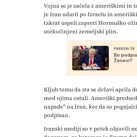
Vojna se je začela z ameriškimi in i
je Iran udaril po Izraelu in amerišk
takrat uspeli zapreti Hormuško ožin
utekočinjeni zemeljski plin.
PREBERI ŠE
Bo podpis
Ženevi?
Kljub temu da sta se državi aprila d
med njima ostali. Ameriški predsedn
napade" na Iran, ker da so pogajalci
podpisan.
Iranski mediji so v petek objavil