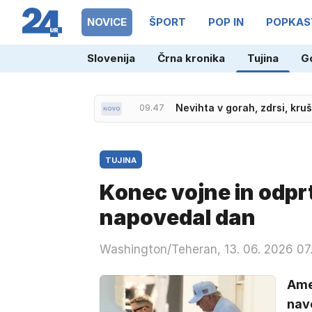
NOVICE
ŠPORT
POP IN
POPKAS
Slovenija
Črna kronika
Tujina
G
09.47
Nevihta v gorah, zdrsi, kru
TUJINA
Konec vojne in odp
napovedal dan
Washington/Teheran, 13. 06. 2026 07
Amer
nave