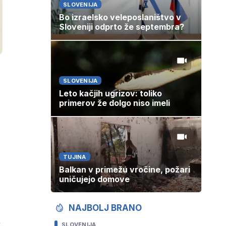
SLOVENIJA
Bo izraelsko veleposlaništvo v
Sloveniji odprto že septembra?
SLOVENIJA
Leto kačjih ugrizov: toliko
primerov že dolgo niso imeli
TUJINA
Balkan v primežu vročine, požari
uničujejo domove
NAJBOLJ BRANO
l
SLOVENIJA