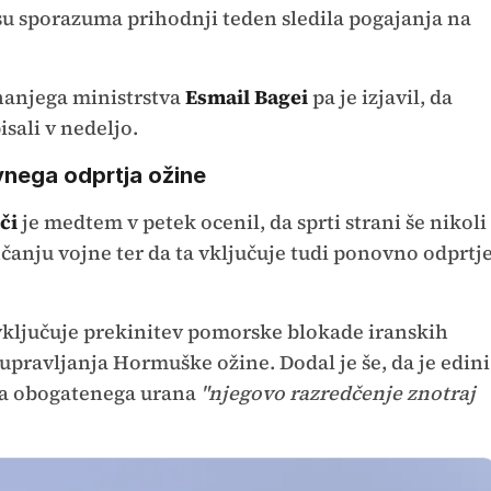
u sporazuma prihodnji teden sledila pogajanja na
nanjega ministrstva
Esmail Bagei
pa je izjavil, da
sali v nedeljo.
vnega odprtja ožine
či
je medtem v petek ocenil, da sprti strani še nikoli
nčanju vojne ter da ta vključuje tudi ponovno odprtj
vključuje prekinitev pomorske blokade iranskih
upravljanja Hormuške ožine. Dodal je še, da je edini
ega obogatenega urana
"njegovo razredčenje znotraj