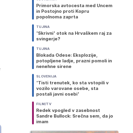
Primorska avtocesta med Uncem
in Postojno proti Kopru
popolnoma zaprta
TUJINA
'Skrivni' otok na Hrvaškem raj za
svingerje?
TUJINA
Blokada Odese: Eksplozije,
potopljene ladje, prazni pomoli in
nenehne sirene
e
SLOVENIJA
'Tisti trenutek, ko sta vstopili v
vozilo varovane osebe, sta
postali javni osebi'
FILM/TV
Redek vpogled v zasebnost
Sandre Bullock: Srečna sem, da jo
imam