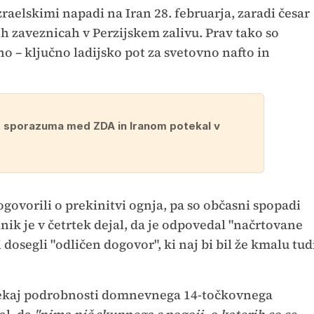
zraelskimi napadi na Iran 28. februarja, zaradi česar
ih zaveznicah v Perzijskem zalivu. Prav tako so
o – ključno ladijsko pot za svetovno nafto in
 sporazuma med ZDA in Iranom potekal v
ogovorili o prekinitvi ognja, pa so občasni spopadi
ik je v četrtek dejal, da je odpovedal "načrtovane
 dosegli "odličen dogovor", ki naj bi bil že kmalu tud
i nekaj podrobnosti domnevnega 14-točkovnega