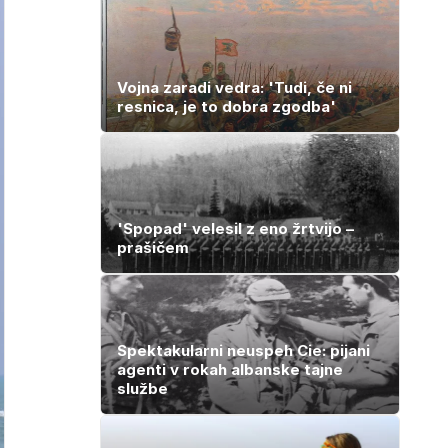
Vojna zaradi vedra: 'Tudi, če ni
resnica, je to dobra zgodba'
'Spopad' velesil z eno žrtvijo –
prašičem
Spektakularni neuspeh Cie: pijani
agenti v rokah albanske tajne
službe