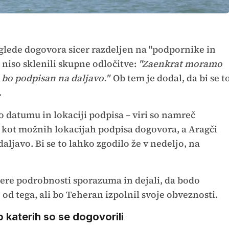
 glede dogovora sicer razdeljen na "podpornike in
e niso sklenili skupne odločitve:
"Zaenkrat moramo
 bo podpisan na daljavo."
Ob tem je dodal, da bi se t
.
 o datumu in lokaciji podpisa – viri so namreč
u kot možnih lokacijah podpisa dogovora, a Aragči
daljavo. Bi se to lahko zgodilo že v nedeljo, na
tere podrobnosti sporazuma in dejali, da bodo
 od tega, ali bo Teheran izpolnil svoje obveznosti.
 katerih so se dogovorili