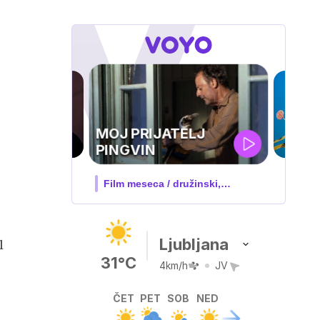
IQ 160
Nova hrvaška serija
Ljubljana
l
31°C
4km/h
JV
ČET
PET
SOB
NED