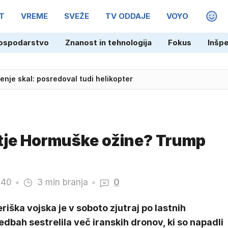
T
VREME
SVEŽE
TV ODDAJE
VOYO
MAGA
ospodarstvo
Znanost in tehnologija
Fokus
Inšp
šenje skal: posredoval tudi helikopter
rtje Hormuške ožine? Trump
.40
3 min branja
0
iška vojska je v soboto zjutraj po lastnih
dbah sestrelila več iranskih dronov, ki so napadli