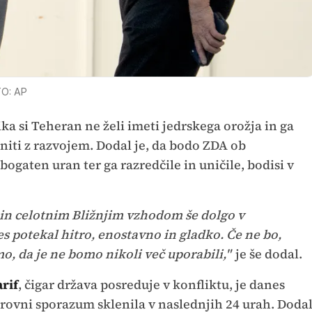
O: AP
 si Teheran ne želi imeti jedrskega orožja in ga
 niti z razvojem. Dodal je, da bodo ZDA ob
ogaten uran ter ga razredčile in uničile, bodisi v
 in celotnim Bližnjim vzhodom še dolgo v
s potekal hitro, enostavno in gladko. Če ne bo,
o, da je ne bomo nikoli več uporabili,"
je še dodal.
rif
, čigar država posreduje v konfliktu, je danes
irovni sporazum sklenila v naslednjih 24 urah. Doda