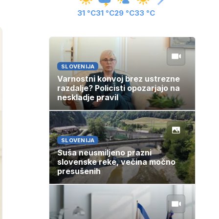
31 °C
31 °C
29 °C
33 °C
SLOVENIJA
Varnostni konvoj brez ustrezne
razdalje? Policisti opozarjajo na
neskladje pravil
SLOVENIJA
Suša neusmiljeno prazni
slovenske reke, večina močno
presušenih