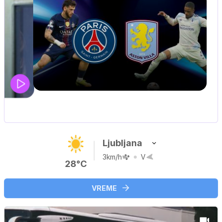
 20.30
Ljubljana
3km/h
V
28°C
VREME