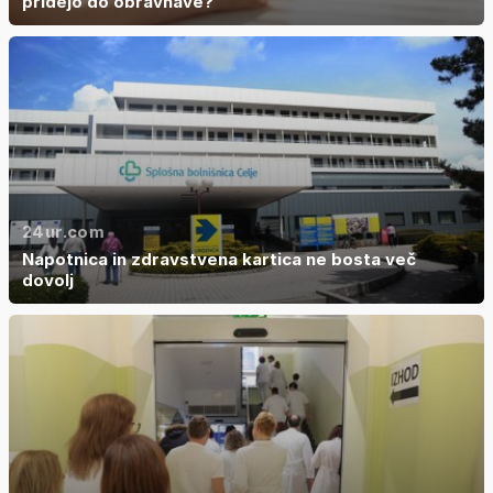
pridejo do obravnave?
24ur.com
Napotnica in zdravstvena kartica ne bosta več
dovolj