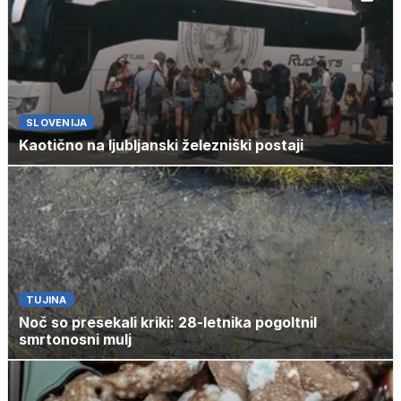
SLOVENIJA
Kaotično na ljubljanski železniški postaji
TUJINA
Noč so presekali kriki: 28-letnika pogoltnil
smrtonosni mulj