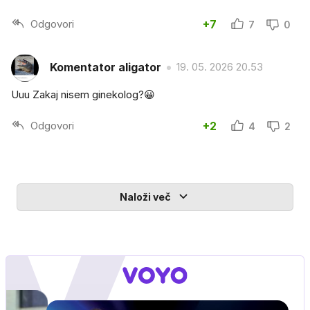
Odgovori
+7
7
0
Komentator aligator
19. 05. 2026 20.53
Uuu Zakaj nisem ginekolog?😀
Odgovori
+2
4
2
Naloži več