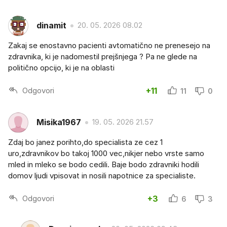
dinamit
20. 05. 2026 08.02
Zakaj se enostavno pacienti avtomatično ne prenesejo na
zdravnika, ki je nadomestil prejšnjega ? Pa ne glede na
politično opcijo, ki je na oblasti
Odgovori
+11
11
0
Misika1967
19. 05. 2026 21.57
Zdaj bo janez porihto,do specialista ze cez 1
uro,zdravnikov bo takoj 1000 vec,nikjer nebo vrste samo
mled in mleko se bodo cedili. Baje bodo zdravniki hodili
domov ljudi vpisovat in nosili napotnice za specialiste.
Odgovori
+3
6
3