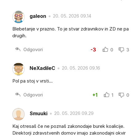
galeon
20. 05. 2026 09.14
Blebetanje v prazno. To je stvar zdravnikov in ZD ne pa
drugih.
Odgovori
-3
0
3
NeXadileC
20. 05. 2026 09.16
Pol pa stoj v vrsti...
Odgovori
+1
1
0
Smuuki
20. 05. 2026 09.29
Kaj otresaš če ne poznaš zakonodaje burek koalicije.
Direktorji zdravstvenih domov imajo zakonodajni okvir