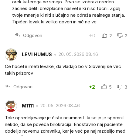
orek katerega ne smejo. Prvo se izobrazi oreden
začnes deliti brezplačne nasvete ki niso točni. Zgolj
tvoje mnenje ki niti slučajno ne odraža realnega stanja.
Tipičen levak ki veliko govori in nič ne ve
Odgovori
+0
2
2
LEVI HUMUS
20. 05. 2026 08.46
Če hočete imeti levake, da vladajo bo v Sloveniji še več
takih prizorov
Odgovori
+2
5
3
M1111
20. 05. 2026 08.46
Tole opredeljevanje je čista neumnost, ki se jo je spomnil
nekdo, da se poveča birokracija. Enostavno naj paciente
dodelijo novemu zdravniku, kar je več pa naj razdelijo med