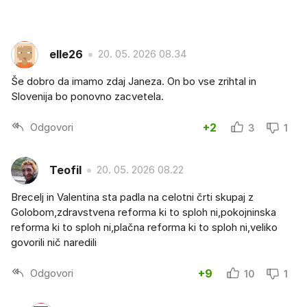
elle26
20. 05. 2026 08.34
Še dobro da imamo zdaj Janeza. On bo vse zrihtal in
Slovenija bo ponovno zacvetela.
Odgovori
+2
3
1
Teofil
20. 05. 2026 08.22
Brecelj in Valentina sta padla na celotni črti skupaj z
Golobom,zdravstvena reforma ki to sploh ni,pokojninska
reforma ki to sploh ni,plačna reforma ki to sploh ni,veliko
govorili nič naredili
Odgovori
+9
10
1