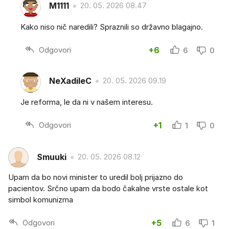
M1111
20. 05. 2026 08.47
Kako niso nič naredili? Spraznili so državno blagajno.
Odgovori
+6
6
0
NeXadileC
20. 05. 2026 09.19
Je reforma, le da ni v našem interesu.
Odgovori
+1
1
0
Smuuki
20. 05. 2026 08.12
Upam da bo novi minister to uredil bolj prijazno do
pacientov. Srčno upam da bodo čakalne vrste ostale kot
simbol komunizma
Odgovori
+5
6
1