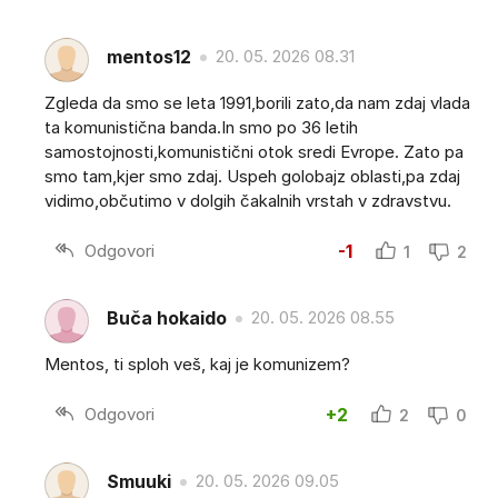
mentos12
20. 05. 2026 08.31
Zgleda da smo se leta 1991,borili zato,da nam zdaj vlada
ta komunistična banda.In smo po 36 letih
samostojnosti,komunistični otok sredi Evrope. Zato pa
smo tam,kjer smo zdaj. Uspeh golobajz oblasti,pa zdaj
vidimo,občutimo v dolgih čakalnih vrstah v zdravstvu.
Odgovori
-1
1
2
Buča hokaido
20. 05. 2026 08.55
Mentos, ti sploh veš, kaj je komunizem?
Odgovori
+2
2
0
Smuuki
20. 05. 2026 09.05