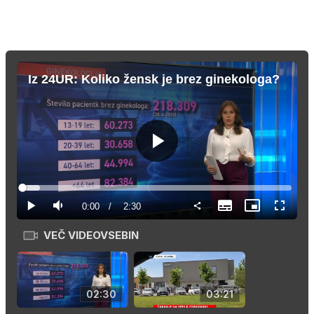
Iz 24UR: Koliko žensk je brez ginekologa?
Predvajaj
Loaded
:
6.61%
Current
0:00
/
Duration
2:30
Predvajaj
Tiho
Subtitles
Slika
Celozas
v
način
sliki
VEČ VIDEOVSEBIN
Time
02:30
03:21