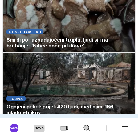
GOSPODARSTVO
Smrdi po razpadajočem truplu, ljudi sili na
bruhanje: 'Nihče noče piti kave'
TUJINA
Ognjeni pekel: prijeli 420 ljudi, med njimi 166
mladoletnikov