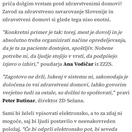
priča dolgim vrstam pred zdravstvenimi domovi?
Zavod za zdravstveno zavarovanje Slovenije in
zdravstveni domovi si glede tega niso enotni.
"Konkretni primer je tak: torej, mest je dovolj in je
absolutno treba organizirati načine opredeljevanja,
da je ta za paciente dostojen, spoštljiv. Nobene
potrebe ni, da ljudje stojijo v vrsti, da podpišejo
izjavo o izbiri,"
poudarja
Ana Vodičar
iz ZZZS.
"Zagotovo ne drži, lukenj v sistemu ni, zakonodaja je
določena in vsi zdravstveni domovi, lahko govorim
verjetno tudi za ostale, so dolžni to spoštovati,"
pravi
Peter Butinar
, direktor ZD Sežana.
Sami bi želeli vpisovati elektronsko, a to za zdaj ni
mogoče, saj bi ljudi postavilo v neenakovreden
položaj.
"Če bi odprli elektronsko pot, bi seveda