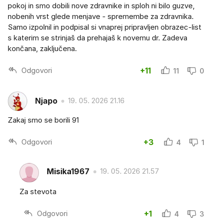
pokoj in smo dobili nove zdravnike in sploh ni bilo guzve,
nobenih vrst glede menjave - spremembe za zdravnika.
Samo izpolnil in podpisal si vnaprej pripravljen obrazec-list
s katerim se strinjaš da prehajaš k novemu dr. Zadeva
končana, zaključena.
Odgovori
+11
11
0
Njapo
19. 05. 2026 21.16
Zakaj smo se borili 91
Odgovori
+3
4
1
Misika1967
19. 05. 2026 21.57
Za stevota
Odgovori
+1
4
3