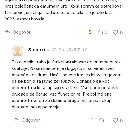
brez določenega datuma in ure. Ko si zdravnika potreboval
tam prvič, si šel tja, kartoteke je že bila. To je bilo leta
2022, v času kovida.
Odgovori
+5
5
0
Smuuki
20. 05. 2026 11.57
Tako je bilo, tako je funkcioniralo vse do prihoda burek
koalicije. Našmrkancem je dogajalo in so videli svet
drugače kot drugi. Uničili so vse kar je delovalo govorili
da se borijo za javno zdravstvo. Obnašajo se kot
pubertetniki ki se upirajo staršem. Vse bodo postavili
drugače pa četudi vse funkcionira. Prebolimo ene
pubertetnike pa že dobimo druge. Vsi bi pa nekaj
drugače, nekaj po svoje
Odgovori
+1
1
0