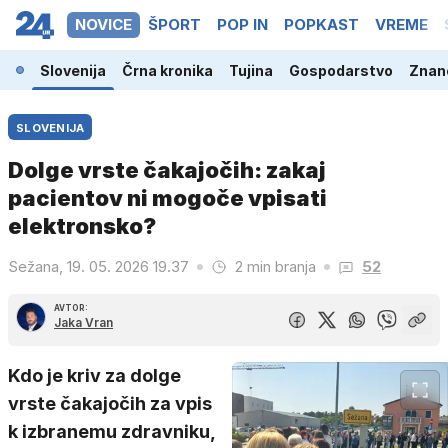
NOVICE
ŠPORT
POP IN
POPKAST
VREME
Slovenija
Črna kronika
Tujina
Gospodarstvo
Znano
SLOVENIJA
Dolge vrste čakajočih: zakaj
pacientov ni mogoče vpisati
elektronsko?
Sežana, 19. 05. 2026 19.37
2 min branja
52
AVTOR:
Jaka Vran
Kdo je kriv za dolge
vrste čakajočih za vpis
k izbranemu zdravniku,