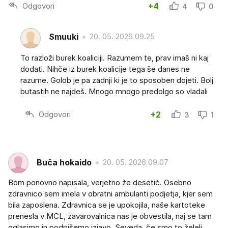
Odgovori
+4
4
0
Smuuki
20. 05. 2026 09.25
To razloži burek koaliciji. Razumem te, prav imaš ni kaj
dodati. Nihče iz burek koalicije tega še danes ne
razume. Golob je pa zadnji ki je to sposoben dojeti. Bolj
butastih ne najdeš. Mnogo mnogo predolgo so vladali
Odgovori
+2
3
1
Buča hokaido
20. 05. 2026 09.07
Bom ponovno napisala, verjetno že desetič. Osebno
zdravnico sem imela v obratni ambulanti podjetja, kjer sem
bila zaposlena. Zdravnica se je upokojila, naše kartoteke
prenesla v MCL, zavarovalnica nas je obvestila, naj se tam
oglasimo in podpišemo izjavo. Seveda, če smo to želeli,