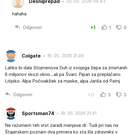
Desniprepad
20. 05. 2026 09.43
hahaha
Odgovori
+1
1
0
Colgate
19. 05. 2026 21.46
Lahko bi dala Stojmenova Duh iz svojega žepa za zmetanih
6 milijonov skozi okno...ali pa Švarc Pipan za preplačano
Litijsko. Alpa Počivakšek za maske, alpa Janša od Patrij
Odgovori
+0
3
3
Sportsman74
19. 05. 2026 21.41
Ne razumem teh vrst zaradi menjave dr. Tudi pri nas na
Štajerskem poznam dva primera ko sta šla zdravniks v