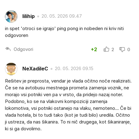
lilihip
20. 05. 2026 09.47
in spet 'otroci se igrajo' ping pong in nobeden ni kriv niti
odgovoren
Odgovori
+2
2
0
NeXadileC
20. 05. 2026 09.15
Rešitev je preprosta, vendar je vlada očitno noče realizirati.
Če se na avtobusu mestnega prometa zamenja voznik, ne
morajo vsi potniki ven pa v vrsto, da pridejo nazaj noter.
Podobno, ko se na vlakovni kompoziciji zamenja
lokomotiva, vsi potniki ostanejo na vlaku, nemoteno... Če bi
vlada hotela, bi to tudi tako (kot je tudi bilo) uredila. Očitno
ji ustreza, da nas šikanira. To ni nič drugega, kot šikaniranje,
ki si ga dovolimo.