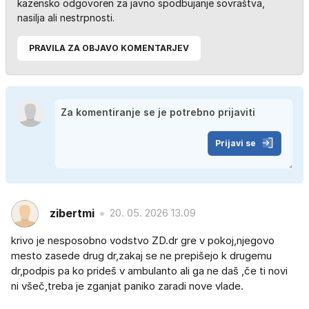
kazensko odgovoren za javno spodbujanje sovraštva,
nasilja ali nestrpnosti.
PRAVILA ZA OBJAVO KOMENTARJEV
Prijavi se
zibertmi
20. 05. 2026 13.09
krivo je nesposobno vodstvo ZD.dr gre v pokoj,njegovo
mesto zasede drug dr,zakaj se ne prepišejo k drugemu
dr,podpis pa ko prideš v ambulanto ali ga ne daš ,če ti novi
ni všeč,treba je zganjat paniko zaradi nove vlade.