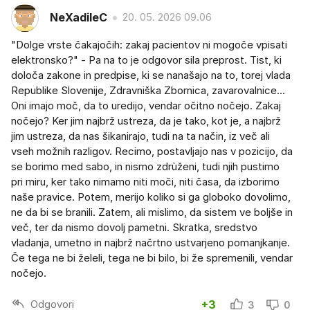
NeXadileC
20. 05. 2026 09.06
"Dolge vrste čakajočih: zakaj pacientov ni mogoče vpisati
elektronsko?" - Pa na to je odgovor sila preprost. Tist, ki
določa zakone in predpise, ki se nanašajo na to, torej vlada
Republike Slovenije, Zdravniška Zbornica, zavarovalnice...
Oni imajo moč, da to uredijo, vendar očitno nočejo. Zakaj
nočejo? Ker jim najbrž ustreza, da je tako, kot je, a najbrž
jim ustreza, da nas šikanirajo, tudi na ta način, iz več ali
vseh možnih razligov. Recimo, postavljajo nas v pozicijo, da
se borimo med sabo, in nismo zdrùženi, tudi njih pustimo
pri miru, ker tako nimamo niti moči, niti časa, da izborimo
naše pravice. Potem, merijo koliko si ga globoko dovolimo,
ne da bi se branili. Zatem, ali mislimo, da sistem ve boljše in
več, ter da nismo dovolj pametni. Skratka, sredstvo
vladanja, umetno in najbrž načrtno ustvarjeno pomanjkanje.
Če tega ne bi želeli, tega ne bi bilo, bi že spremenili, vendar
nočejo.
Odgovori
+3
3
0