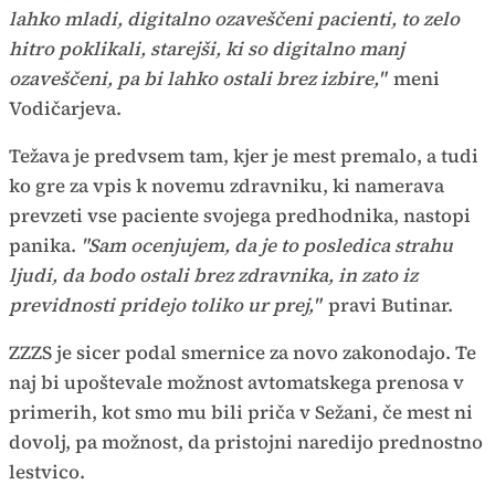
lahko mladi, digitalno ozaveščeni pacienti, to zelo
hitro poklikali, starejši, ki so digitalno manj
ozaveščeni, pa bi lahko ostali brez izbire,"
meni
Vodičarjeva.
Težava je predvsem tam, kjer je mest premalo, a tudi
ko gre za vpis k novemu zdravniku, ki namerava
prevzeti vse paciente svojega predhodnika, nastopi
panika.
"Sam ocenjujem, da je to posledica strahu
ljudi, da bodo ostali brez zdravnika, in zato iz
previdnosti pridejo toliko ur prej,"
pravi Butinar.
ZZZS je sicer podal smernice za novo zakonodajo. Te
naj bi upoštevale možnost avtomatskega prenosa v
primerih, kot smo mu bili priča v Sežani, če mest ni
dovolj, pa možnost, da pristojni naredijo prednostno
lestvico.