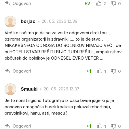
Odgovori
+2
2
0
borjac
20. 05. 2026 12.39
Več kot očitno je da so za vrste odgovorni direktorji ,
oziroma organizatorji in zdravniki .... to je dejstvo ,
NIKAKRŠNEGA ODNOSA DO BOLNIKOV NIMAJO VEČ , če
bi HOTELI STVAR REŠITI BI JO TUDI REŠILI , ampak njihov
občutek do bolnikov je ODNESEL EVRO VETER ....
Odgovori
+1
1
0
Smuuki
20. 05. 2026 12.37
Je to nonstalgično fotografijo iz časa bivše juge ki jo je
ponovno omogočila burek koalicija pokazal robertiniju,
prevolnikovi, hanu, asti, mescu?
Odgovori
+1
1
0