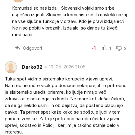
Komunisti so nas izdali. Slovenski vojaki smo srbe
uspešno izgnali. Slovenski komunisti so jih navlekli nazaj
na vse ključne funkcije v državi. Kdo je pravi izdajalec?
Ne niso pobiti v breznih. Izdajalci so danes tu živeči
med nami
Odgovori
-1
1
2
Darko32
19. 05. 2026 21.05
Tukaj spet vidimo sistemsko korupcijo v javni upravi.
Namreč ne more vsak po domače nekaj urejati in potrebno
je sisitemsko urediti priemre, ko ljudje nimajo več
zdravnika, ginekologa in drugih. Ne more kot klošar čakati,
da se ga nekdo usmili in ob dejstvu, da pošteno plačujejo
davke. Ta primer spet kaže kako se spoštuje ljudi v tem
primeru ženske. Zato je potrebno narediti čistko v javni
upravi, sodstvo in Policiji, ker jim je takšno stanje celo v
interesu.