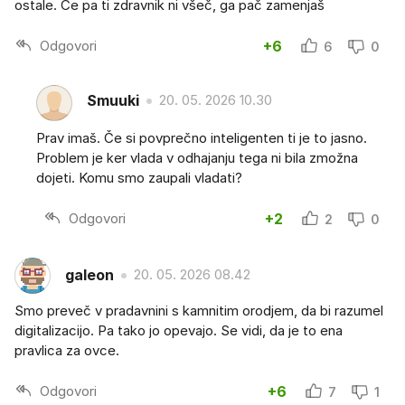
ostale. Če pa ti zdravnik ni všeč, ga pač zamenjaš
Odgovori
+6
6
0
Smuuki
20. 05. 2026 10.30
Prav imaš. Če si povprečno inteligenten ti je to jasno.
Problem je ker vlada v odhajanju tega ni bila zmožna
dojeti. Komu smo zaupali vladati?
Odgovori
+2
2
0
galeon
20. 05. 2026 08.42
Smo preveč v pradavnini s kamnitim orodjem, da bi razumel
digitalizacijo. Pa tako jo opevajo. Se vidi, da je to ena
pravlica za ovce.
Odgovori
+6
7
1