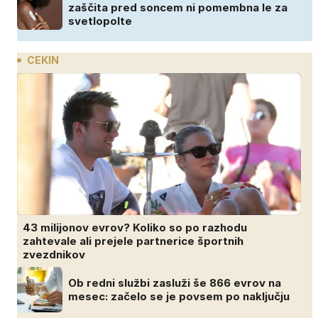
zaščita pred soncem ni pomembna le za
svetlopolte
CEKIN
43 milijonov evrov? Koliko so po razhodu
zahtevale ali prejele partnerice športnih
zvezdnikov
Ob redni službi zasluži še 866 evrov na
mesec: začelo se je povsem po naključju