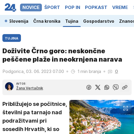
NOVICE
ŠPORT
POP IN
POPKAST
VREME
Slovenija
Črna kronika
Tujina
Gospodarstvo
Znanos
TUJINA
Doživite Črno goro: neskončne
peščene plaže in neokrnjena narava
Podgorica, 03. 06. 2023 07.00
1 min branja
0
AVTOR:
Žana Vertačnik
Približujejo se počitnice,
številni pa tarnajo nad
podražitvami pri
sosedih Hrvatih, ki so