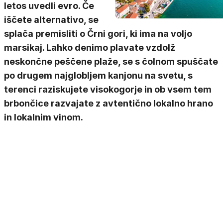
letos uvedli evro. Če
iščete alternativo, se
splača premisliti o Črni gori, ki ima na voljo
marsikaj. Lahko denimo plavate vzdolž
neskončne peščene plaže, se s čolnom spuščate
po drugem najglobljem kanjonu na svetu, s
terenci raziskujete visokogorje in ob vsem tem
brbončice razvajate z avtentično lokalno hrano
in lokalnim vinom.