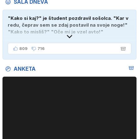
ŠALA DNEVA
"Kako si kaj?" je študent pozdravil sošolca. "Kar v
redu, čeprav sem se zdaj postavil na svoje noge!"
"Kako to misliš?" "Oče mi je vzel avto!"
809
716
ANKETA