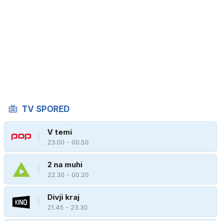
TV SPORED
V temi
23.00 - 00.50
2 na muhi
22.30 - 00.20
Divji kraj
21.45 - 23.30