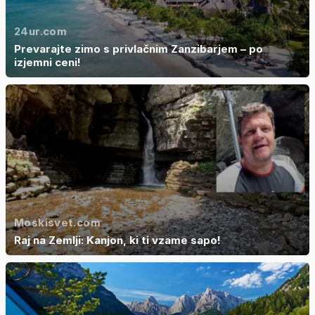
24ur.com
Prevarajte zimo s privlačnim Zanzibarjem – po
izjemni ceni!
Moskisvet.com
Raj na Zemlji: Kanjon, ki ti vzame sapo!