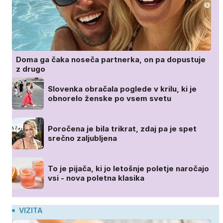
Doma ga čaka noseča partnerka, on pa dopustuje
z drugo
Slovenka obračala poglede v krilu, ki je
obnorelo ženske po vsem svetu
Poročena je bila trikrat, zdaj pa je spet
srečno zaljubljena
To je pijača, ki jo letošnje poletje naročajo
vsi - nova poletna klasika
VIZITA