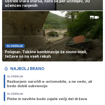
Ustrelil stara starša, nato še pet učiteljev, 30
učencev ranjenih
SLOVENIJA
Polajnar: Takšne kombinacije še nismo imeli,
težave so na vseh rekah
NAJBOLJ BRANO
SLOVENIJA
Razburjeni: naročili e-avtomobile, a ne vedo, ali
bodo dobili subvencijo
SLOVENIJA
Plohe in nevihte bodo zajele večji del države