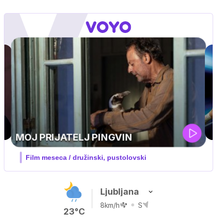
UEFA SUPERPOKAL
V živo na VOYO: sreda ob 20.30
Ljubljana
8km/h
S
23°C