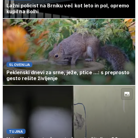
Lažni policist na Brniku več kot leto in pol, opremo
kupil na Bolhi
SLOVENIJA
Peklenski dnevi za srne, ježe, ptice ...: s preprosto
gesto rešite življenje
TUJINA