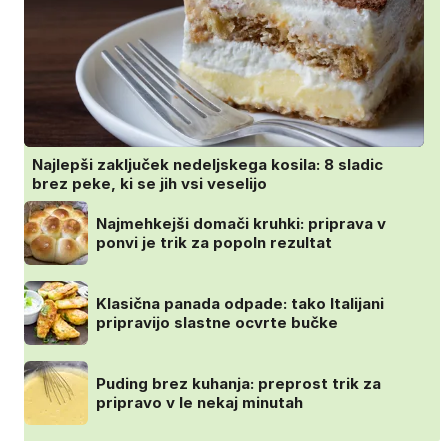
Najlepši zaključek nedeljskega kosila: 8 sladic
brez peke, ki se jih vsi veselijo
Najmehkejši domači kruhki: priprava v
ponvi je trik za popoln rezultat
Klasična panada odpade: tako Italijani
pripravijo slastne ocvrte bučke
Puding brez kuhanja: preprost trik za
pripravo v le nekaj minutah