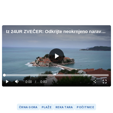
Iz 24UR ZVEČER: Odkrijte neokrnjeno naravo Črne gore
Predvajaj
Loaded
:
0%
Current
0:00
/
Duration
0:00
Predvajaj
Tiho
Celoz
način
Time
ČRNA GORA
PLAŽE
REKA TARA
POČITNICE