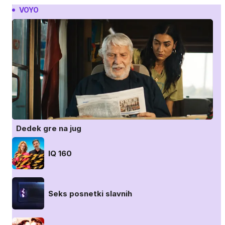
VOYO
Dedek gre na jug
IQ 160
Seks posnetki slavnih