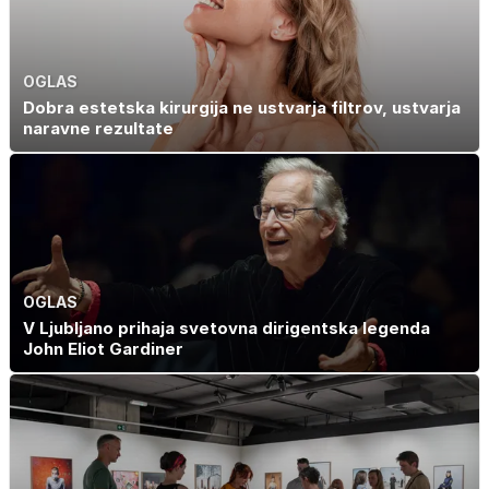
OGLAS
Dobra estetska kirurgija ne ustvarja filtrov, ustvarja
naravne rezultate
OGLAS
V Ljubljano prihaja svetovna dirigentska legenda
John Eliot Gardiner