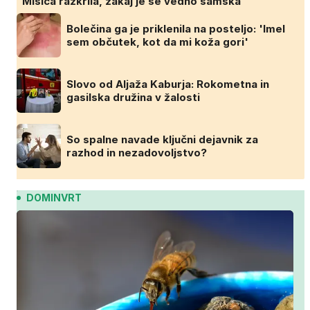
Misica razkrila, zakaj je še vedno samska
Bolečina ga je priklenila na posteljo: 'Imel
sem občutek, kot da mi koža gori'
Slovo od Aljaža Kaburja: Rokometna in
gasilska družina v žalosti
So spalne navade ključni dejavnik za
razhod in nezadovoljstvo?
DOMINVRT