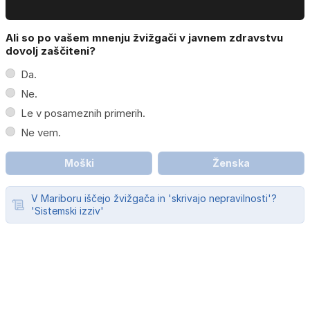
Ali so po vašem mnenju žvižgači v javnem zdravstvu
dovolj zaščiteni?
Da.
Ne.
Le v posameznih primerih.
Ne vem.
Moški
Ženska
V Mariboru iščejo žvižgača in 'skrivajo nepravilnosti'?
'Sistemski izziv'