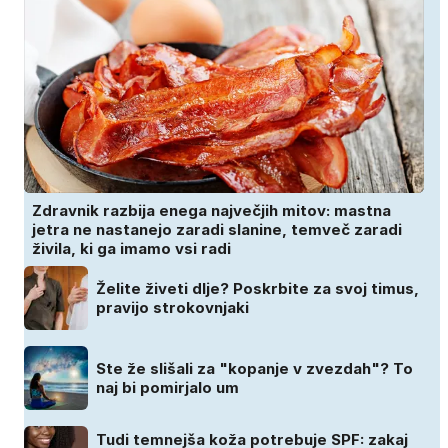
Zdravnik razbija enega največjih mitov: mastna
jetra ne nastanejo zaradi slanine, temveč zaradi
živila, ki ga imamo vsi radi
Želite živeti dlje? Poskrbite za svoj timus,
pravijo strokovnjaki
Ste že slišali za "kopanje v zvezdah"? To
naj bi pomirjalo um
Tudi temnejša koža potrebuje SPF: zakaj