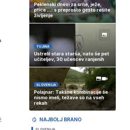
Peklenski dnevi za srne, ježe,
ptice ...: s preprosto gesto rešite
življenje
a
TUJINA
Ustrelil stara starša, nato še pet
učiteljev, 30 učencev ranjenih
SLOVENIJA
Polajnar: Takšne kombinacije še
nismo imeli, težave so na vseh
rekah
č
NAJBOLJ BRANO
SLOVENIJA