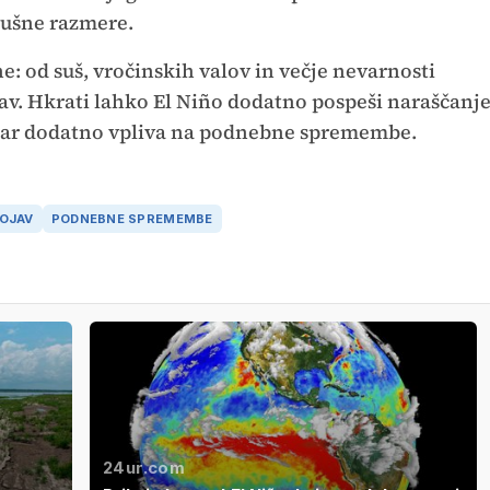
sušne razmere.
ne: od suš, vročinskih valov in večje nevarnosti
av. Hkrati lahko El Niño dodatno pospeši naraščanj
kar dodatno vpliva na podnebne spremembe.
POJAV
PODNEBNE SPREMEMBE
24ur.com