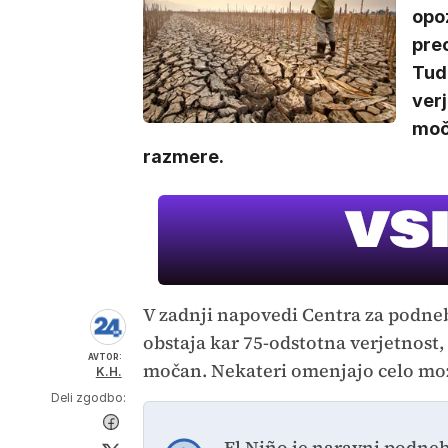
opoz
prec
Tudi
verj
moč
razmere.
V zadnji napovedi Centra za podne
obstaja kar 75-odstotna verjetnost,
AVTOR:
močan. Nekateri omenjajo celo možno
K.H.
Deli zgodbo:
El Niño je naravni podneb