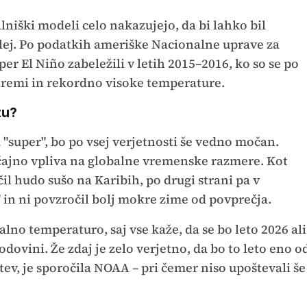
lniški modeli celo nakazujejo, da bi lahko bil
slej. Po podatkih ameriške Nacionalne uprave za
er El Niño zabeležili v letih 2015–2016, ko so se po
stremi in rekordno visoke temperature.
tu?
 "super", bo po vsej verjetnosti še vedno močan.
čajno vpliva na globalne vremenske razmere. Kot
il hudo sušo na Karibih, po drugi strani pa v
j" in ni povzročil bolj mokre zime od povprečja.
balno temperaturo, saj vse kaže, da se bo leto 2026 ali
odovini. Že zdaj je zelo verjetno, da bo to leto eno o
tev, je sporočila NOAA – pri čemer niso upoštevali še