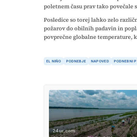
poletnem času prav tako povečale 
Posledice so torej lahko zelo različ
požarov do obilnih padavin in popl
povprečne globalne temperature, 
EL NIÑO
PODNEBJE
NAPOVED
PODNEBNI 
24ur.com