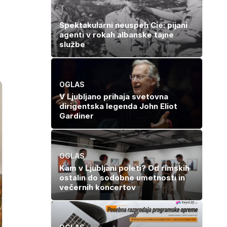
Spektakularni neuspeh Cie: pijani
agenti v rokah albanske tajne
službe
OGLAS
V Ljubljano prihaja svetovna
dirigentska legenda John Eliot
Gardiner
OGLAS
Kam v Ljubljani poleti? Od rimskih
ostalin do sodobne umetnosti in
večernih koncertov