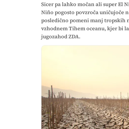
Sicer pa lahko močan ali super El N
Niño pogosto povzroča uničujoče ne
posledično pomeni manj tropskih n
vzhodnem Tihem oceanu, kjer bi lah
jugozahod ZDA.