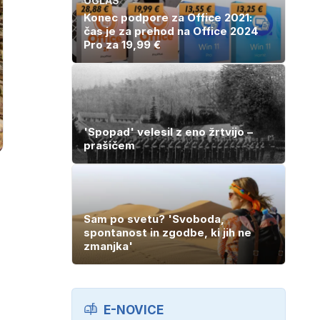
OGLAS
Konec podpore za Office 2021:
čas je za prehod na Office 2024
Pro za 19,99 €
'Spopad' velesil z eno žrtvijo –
prašičem
Sam po svetu? 'Svoboda,
spontanost in zgodbe, ki jih ne
zmanjka'
E-NOVICE