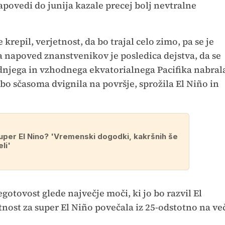
napovedi do junija kazale precej bolj nevtralne
e krepil, verjetnost, da bo trajal celo zimo, pa se je
a napoved znanstvenikov je posledica dejstva, da se
ednjega in vzhodnega ekvatorialnega Pacifika nabral
bo sčasoma dvignila na površje, sprožila El Niño in
super El Nino? 'Vremenski dogodki, kakršnih še
li'
gotovost glede največje moči, ki jo bo razvil El
etnost za super El Niño povečala iz 25-odstotno na ve