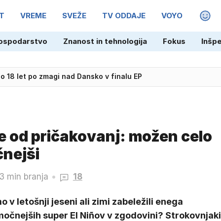
T
VREME
SVEŽE
TV ODDAJE
VOYO
MAGA
ospodarstvo
Znanost in tehnologija
Fokus
Inšp
 18 let po zmagi nad Dansko v finalu EP
eje od pričakovanj: možen celo
nejši
3 min branja
18
 v letošnji jeseni ali zimi zabeležili enega
močnejših super El Niñov v zgodovini? Strokovnjaki