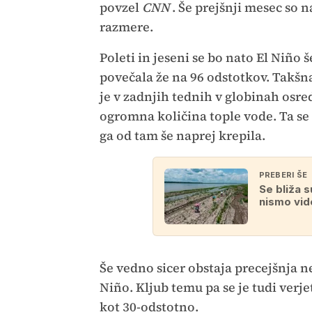
povzel
CNN
. Še prejšnji mesec so 
razmere.
Poleti in jeseni se bo nato El Niño š
povečala že na 96 odstotkov. Takšn
je v zadnjih tednih v globinah osr
ogromna količina tople vode. Ta se 
ga od tam še naprej krepila.
PREBERI ŠE
Se bliža 
nismo vide
Še vedno sicer obstaja precejšnja ne
Niño. Kljub temu pa se je tudi verj
kot 30-odstotno.