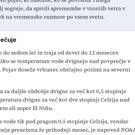
j segreje, da sproži spremembe v vzorcih vetra v
nek na vremenske razmere po vsem svetu.
večuje
e do sedem let in traja od devet do 12 mesecev.
liko se temperature vode dvignejo nad povprečje v
. Pojav doseže vrhunec običajno pozimi na severni
a za daljše obdobje dvigne za več kot 0,5 stopinje
peratura dvigne za več kot dve stopinji Celzija nad
m ali super El Niñu.
vode tik pod pragom 0,5 stopinje Celzija, vendar
 meja presežena že prihodnji mesec, je napoved NOA