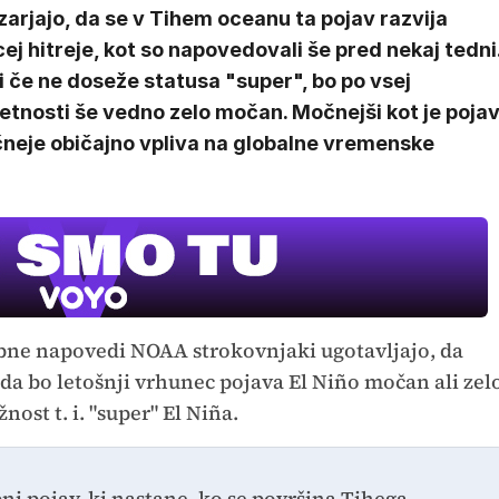
arjajo, da se v Tihem oceanu ta pojav razvija
ej hitreje, kot so napovedovali še pred nekaj tedni
 če ne doseže statusa "super", bo po vsej
etnosti še vedno zelo močan. Močnejši kot je pojav
neje običajno vpliva na globalne vremenske
bne napovedi NOAA strokovnjaki ugotavljajo, da
 da bo letošnji vrhunec pojava El Niño močan ali zel
st t. i. "super" El Niña.
ni pojav, ki nastane, ko se površina Tihega