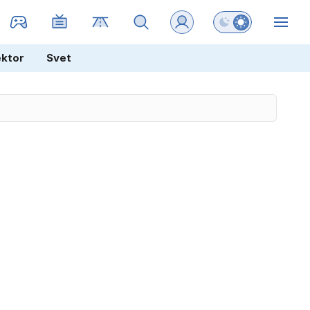
Preklopi barvni na
ZIN
ektor
Svet