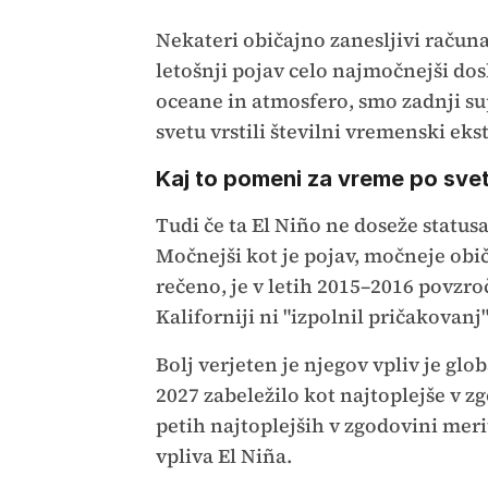
Nekateri običajno zanesljivi računa
letošnji pojav celo najmočnejši do
oceane in atmosfero, smo zadnji sup
svetu vrstili številni vremenski ek
Kaj to pomeni za vreme po sve
Tudi če ta El Niño ne doseže statusa
Močnejši kot je pojav, močneje obi
rečeno, je v letih 2015–2016 povzroč
Kaliforniji ni "izpolnil pričakovan
Bolj verjeten je njegov vpliv je glo
2027 zabeležilo kot najtoplejše v zg
petih najtoplejših v zgodovini meri
vpliva El Niña.