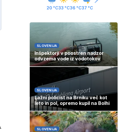
20 °C
33 °C
36 °C
37 °C
SLOVENIJA
Inšpektorji v poostren nadzor
odvzema vode iz vodotokov
SLOVENIJA
Lažni policist na Brniku več kot
leto in pol, opremo kupil na Bolhi
A
SLOVENIJA