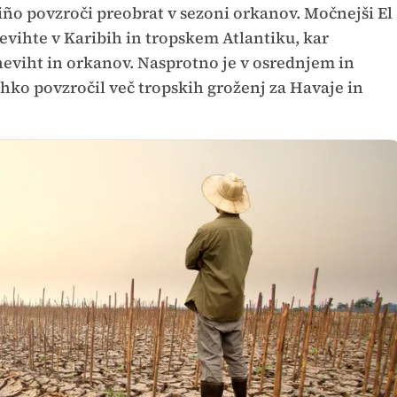
iño povzroči preobrat v sezoni orkanov. Močnejši El
vihte v Karibih in tropskem Atlantiku, kar
eviht in orkanov. Nasprotno je v osrednjem in
ko povzročil več tropskih groženj za Havaje in