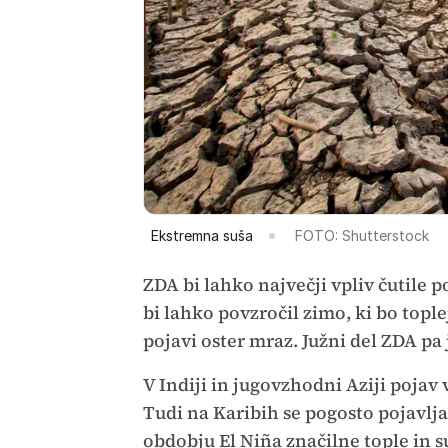
Ekstremna suša
FOTO: Shutterstock
ZDA bi lahko največji vpliv čutile
bi lahko povzročil zimo, ki bo topl
pojavi oster mraz. Južni del ZDA pa
V Indiji in jugovzhodni Aziji poja
Tudi na Karibih se pogosto pojavlja
obdobju El Niña značilne tople in s