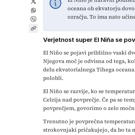
oceana ob ekvatorju dovol
ozračju. To ima nato uči
Verjetnost super El Niña se po
El Niño se pojavi približno vsaki dv
Njegova moč je odvisna od tega, ko
delu ekvatorialnega Tihega oceana
polobli.
El Niño se razvije, ko se temperatur
Celzija nad povprečje. Če pa se tem
povprečjem, govorimo o zelo močne
Trenutno je povprečna temperatura 
strokovnjaki pričakujejo, da bo ta