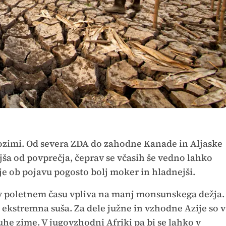
 pozimi. Od severa ZDA do zahodne Kanade in Aljaske
ejša od povprečja, čeprav se včasih še vedno lahko
 je ob pojavu pogosto bolj moker in hladnejši.
v v poletnem času vpliva na manj monsunskega dežja.
 ekstremna suša. Za dele južne in vzhodne Azije so v
uhe zime. V jugovzhodni Afriki pa bi se lahko v