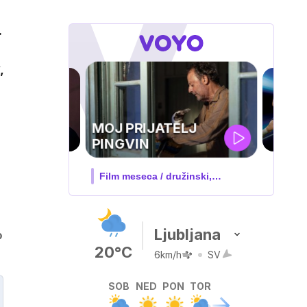
.
,
UEFA
SUPERPOKAL
V živo na VOYO: sreda ob 20.30
Ljubljana
o
20°C
6km/h
SV
SOB
NED
PON
TOR