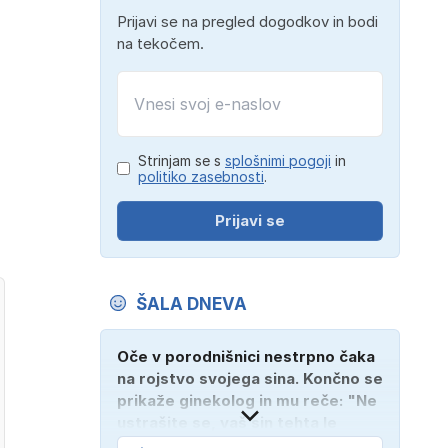
Prijavi se na pregled dogodkov in bodi
na tekočem.
e
Strinjam se s
splošnimi pogoji
in
politiko zasebnosti
.
Prijavi se
ŠALA DNEVA
Oče v porodnišnici nestrpno čaka
na rojstvo svojega sina. Končno se
prikaže ginekolog in mu reče: "Ne
ustrašite se, vaš sin tehta le
dober kilogram!" "Nič čudnega,