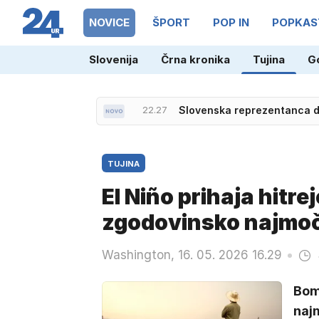
NOVICE
ŠPORT
POP IN
POPKAS
Slovenija
Črna kronika
Tujina
G
22.27
Slovenska reprezentanca do
TUJINA
El Niño prihaja hitr
zgodovinsko najmoč
Washington, 16. 05. 2026 16.29
Bomo
naj