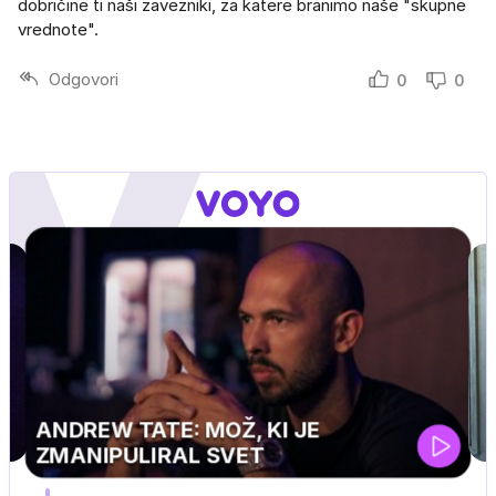
dobričine ti naši zavezniki, za katere branimo naše "skupne
vrednote".
Odgovori
0
0