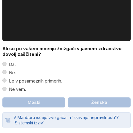
Ali so po vašem mnenju žvižgači v javnem zdravstvu
dovolj zaščiteni?
Da.
Ne.
Le v posameznih primerih.
Ne vem.
Moški
Ženska
V Mariboru iščejo žvižgača in 'skrivajo nepravilnosti'?
'Sistemski izziv'