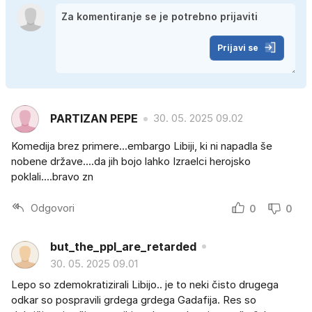
Prijavi se
PARTIZAN PEPE
30. 05. 2025 09.02
Komedija brez primere...embargo Libiji, ki ni napadla še
nobene države....da jih bojo lahko Izraelci herojsko
poklali....bravo zn
Odgovori
0
0
but_the_ppl_are_retarded
30. 05. 2025 09.01
Lepo so zdemokratizirali Libijo.. je to neki čisto drugega
odkar so pospravili grdega grdega Gadafija. Res so