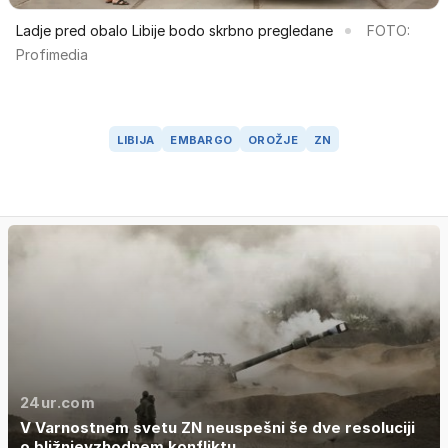
Ladje pred obalo Libije bodo skrbno pregledane
FOTO:
Profimedia
LIBIJA
EMBARGO
OROŽJE
ZN
24ur.com
V Varnostnem svetu ZN neuspešni še dve resoluciji
o bližnjevzhodnem konfliktu