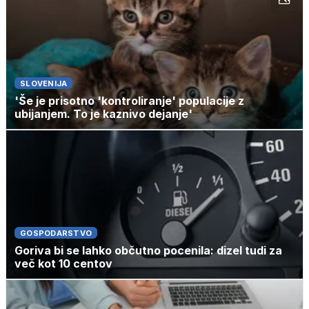
SLOVENIJA
'Še je prisotno 'kontroliranje' populacije z
ubijanjem. To je kaznivo dejanje'
GOSPODARSTVO
Goriva bi se lahko občutno pocenila: dizel tudi za
več kot 10 centov