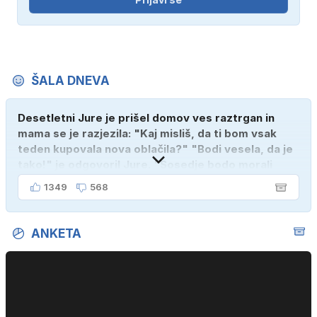
ŠALA DNEVA
Desetletni Jure je prišel domov ves raztrgan in
mama se je razjezila: "Kaj misliš, da ti bom vsak
teden kupovala nova oblačila?" "Bodi vesela, da je
tako!" je odgovoril Jure. "Sosedje bodo morali
kupiti novega sina, tako sem ga prebutal!"
1349
568
ANKETA