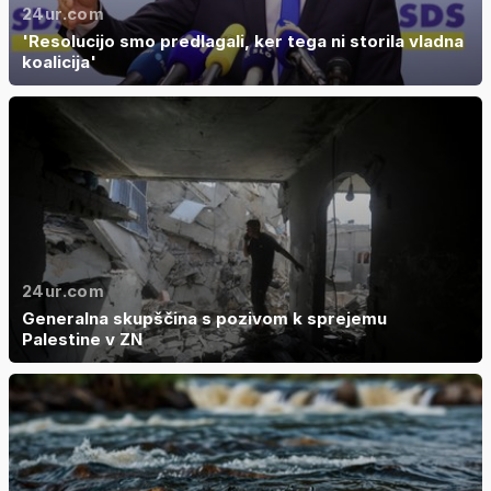
24ur.com
'Resolucijo smo predlagali, ker tega ni storila vladna
koalicija'
24ur.com
Generalna skupščina s pozivom k sprejemu
Palestine v ZN