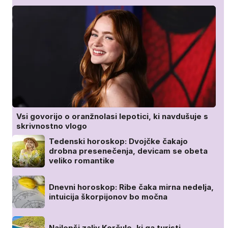
Vsi govorijo o oranžnolasi lepotici, ki navdušuje s
skrivnostno vlogo
Tedenski horoskop: Dvojčke čakajo
drobna presenečenja, devicam se obeta
veliko romantike
Dnevni horoskop: Ribe čaka mirna nedelja,
intuicija škorpijonov bo močna
Najlepši zaliv Korčule, ki ga turisti