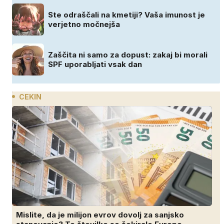
Ste odraščali na kmetiji? Vaša imunost je
verjetno močnejša
Zaščita ni samo za dopust: zakaj bi morali
SPF uporabljati vsak dan
CEKIN
Mislite, da je milijon evrov dovolj za sanjsko