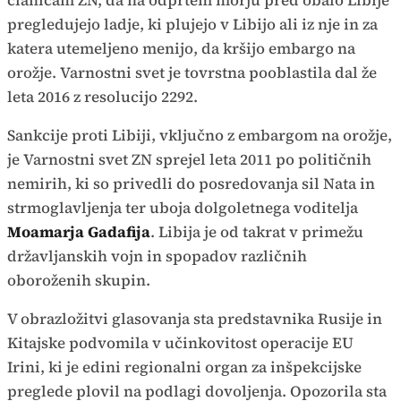
članicam ZN, da na odprtem morju pred obalo Libije
pregledujejo ladje, ki plujejo v Libijo ali iz nje in za
katera utemeljeno menijo, da kršijo embargo na
orožje. Varnostni svet je tovrstna pooblastila dal že
leta 2016 z resolucijo 2292.
Sankcije proti Libiji, vključno z embargom na orožje,
je Varnostni svet ZN sprejel leta 2011 po političnih
nemirih, ki so privedli do posredovanja sil Nata in
strmoglavljenja ter uboja dolgoletnega voditelja
Moamarja Gadafija
. Libija je od takrat v primežu
državljanskih vojn in spopadov različnih
oboroženih skupin.
V obrazložitvi glasovanja sta predstavnika Rusije in
Kitajske podvomila v učinkovitost operacije EU
Irini, ki je edini regionalni organ za inšpekcijske
preglede plovil na podlagi dovoljenja. Opozorila sta