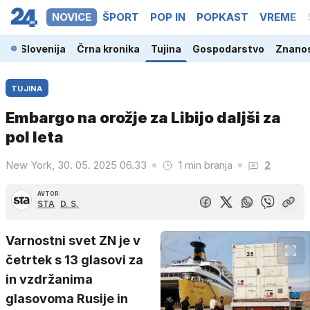
NOVICE
ŠPORT
POP IN
POPKAST
VREME
Slovenija
Črna kronika
Tujina
Gospodarstvo
Znanos
TUJINA
Embargo na orožje za Libijo daljši za
pol leta
New York, 30. 05. 2025 06.33
1 min branja
2
AVTOR:
STA
D. S.
Varnostni svet ZN je v
četrtek s 13 glasovi za
in vzdržanima
glasovoma Rusije in