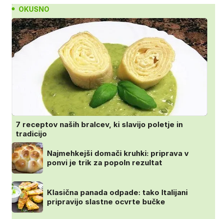
OKUSNO
7 receptov naših bralcev, ki slavijo poletje in
tradicijo
Najmehkejši domači kruhki: priprava v
ponvi je trik za popoln rezultat
Klasična panada odpade: tako Italijani
pripravijo slastne ocvrte bučke