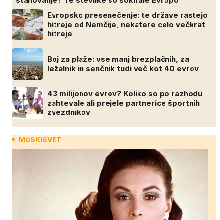
stanovanje? Te številke so šokirale Evropo
Evropsko presenečenje: te države rastejo
hitreje od Nemčije, nekatere celo večkrat
hitreje
Boj za plaže: vse manj brezplačnih, za
ležalnik in senčnik tudi več kot 40 evrov
43 milijonov evrov? Koliko so po razhodu
zahtevale ali prejele partnerice športnih
zvezdnikov
MOSKISVET