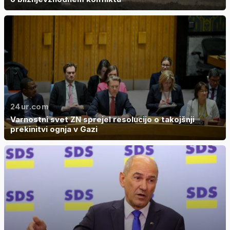
24ur.com
Varnostni svet ZN sprejel resolucijo o takojšnji
prekinitvi ognja v Gazi