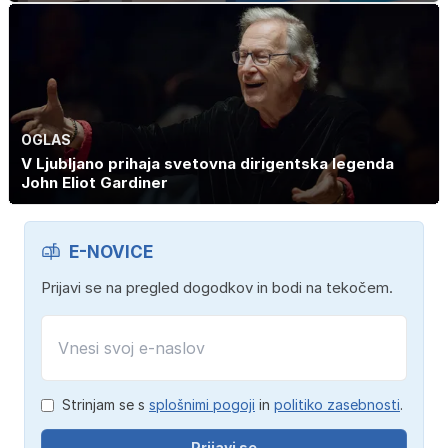
OGLAS
V Ljubljano prihaja svetovna dirigentska legenda
John Eliot Gardiner
E-NOVICE
Prijavi se na pregled dogodkov in bodi na tekočem.
Strinjam se s
splošnimi pogoji
in
politiko zasebnosti
.
Prijavi se