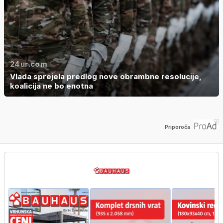
24ur.com
Vlada sprejela predlog nove obrambne resolucije,
koalicija ne bo enotna
Priporoča