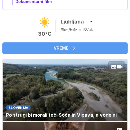
Ljubljana
6km/h
SV
30°C
VREME
SLOVENIJA
Po strugi bi morali teči Soča in Vipava, a vode ni