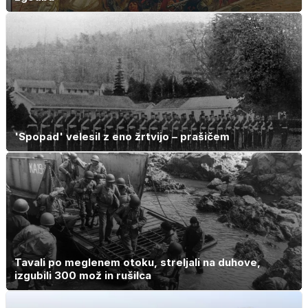
'Spopad' velesil z eno žrtvijo – prašičem
Tavali po meglenem otoku, streljali na duhove,
izgubili 300 mož in rušilca