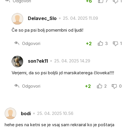
Odgovori
+6
7
1
Delavec_Slo
25. 04. 2025 11.09
Če so pa psi bolj pomembni od ljudi!
Odgovori
+2
3
1
son?ek11
25. 04. 2025 14.29
Verjemi, da so psi boljši jd marsikaterega človeka!!!!
Odgovori
+2
2
0
bodi
25. 04. 2025 10.56
hehe pes na ketni se je vsaj sam rekrairal ko je poštarja