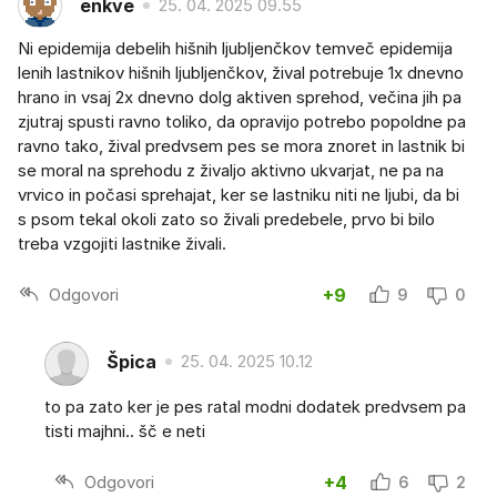
enkve
25. 04. 2025 09.55
Ni epidemija debelih hišnih ljubljenčkov temveč epidemija
lenih lastnikov hišnih ljubljenčkov, žival potrebuje 1x dnevno
hrano in vsaj 2x dnevno dolg aktiven sprehod, večina jih pa
zjutraj spusti ravno toliko, da opravijo potrebo popoldne pa
ravno tako, žival predvsem pes se mora znoret in lastnik bi
se moral na sprehodu z živaljo aktivno ukvarjat, ne pa na
vrvico in počasi sprehajat, ker se lastniku niti ne ljubi, da bi
s psom tekal okoli zato so živali predebele, prvo bi bilo
treba vzgojiti lastnike živali.
Odgovori
+9
9
0
Špica
25. 04. 2025 10.12
to pa zato ker je pes ratal modni dodatek predvsem pa
tisti majhni.. šč e neti
Odgovori
+4
6
2