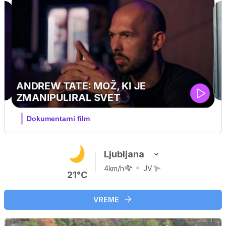
MOJ PRIJATELJ PINGVIN
Film meseca / družinski, pustolovski
Ljubljana
4km/h
JV
21°C
VREME