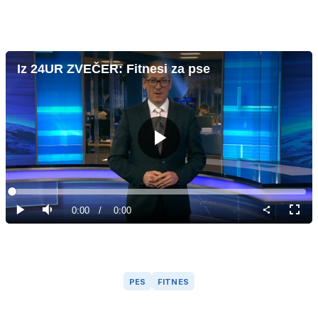
Iz 24UR ZVEČER: Fitnesi za pse
Predvajaj
Loaded
:
0%
Current
0:00
/
Duration
0:00
Predvajaj
Tiho
Celoz
način
Time
PES
FITNES