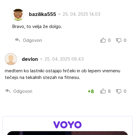
bazilika555
25. 04. 2025 14.03
Bravo, to velja že dolgo.
Odgovori
0
0
devlon
25. 04. 2025 09.43
medtem ko lastniki ostajajo hrčeki in ob lepem vremenu
tečejo na tekalnih stezah na fitnesu.
Odgovori
+8
8
0