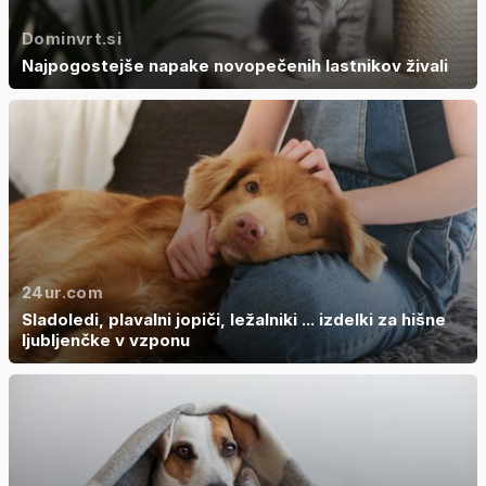
Dominvrt.si
Najpogostejše napake novopečenih lastnikov živali
24ur.com
Sladoledi, plavalni jopiči, ležalniki ... izdelki za hišne
ljubljenčke v vzponu