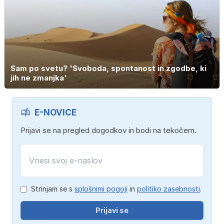
Sam po svetu? 'Svoboda, spontanost in zgodbe, ki
jih ne zmanjka'
E-NOVICE
Prijavi se na pregled dogodkov in bodi na tekočem.
Strinjam se s
splošnimi pogoji
in
politiko zasebnosti
.
Prijavi se