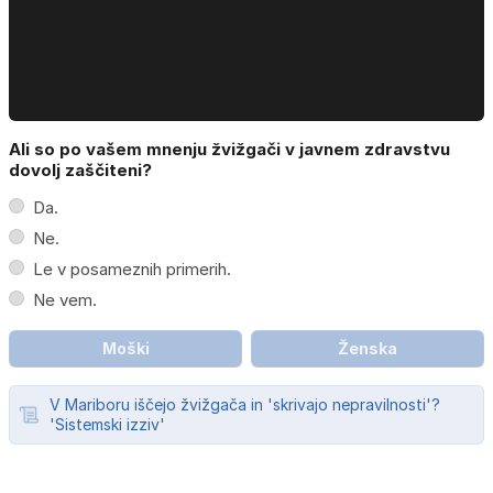
Ali so po vašem mnenju žvižgači v javnem zdravstvu
dovolj zaščiteni?
Da.
Ne.
Le v posameznih primerih.
Ne vem.
Moški
Ženska
V Mariboru iščejo žvižgača in 'skrivajo nepravilnosti'?
'Sistemski izziv'