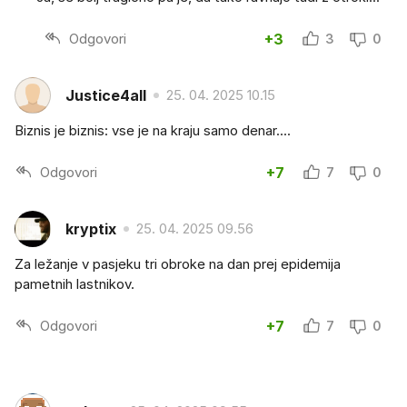
Odgovori
+3
3
0
Justice4all
25. 04. 2025 10.15
Biznis je biznis: vse je na kraju samo denar....
Odgovori
+7
7
0
kryptix
25. 04. 2025 09.56
Za ležanje v pasjeku tri obroke na dan prej epidemija
pametnih lastnikov.
Odgovori
+7
7
0