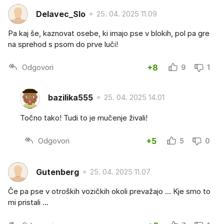
Delavec_Slo
25. 04. 2025 11.09
Pa kaj še, kaznovat osebe, ki imajo pse v blokih, pol pa gre
na sprehod s psom do prve luči!
Odgovori
+8
9
1
bazilika555
25. 04. 2025 14.01
Točno tako! Tudi to je mučenje živali!
Odgovori
+5
5
0
Gutenberg
25. 04. 2025 11.07
Če pa pse v otroških vozičkih okoli prevažajo ... Kje smo to
mi pristali ...