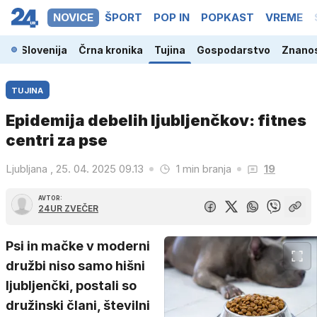
NOVICE
ŠPORT
POP IN
POPKAST
VREME
Slovenija
Črna kronika
Tujina
Gospodarstvo
Znanos
TUJINA
Epidemija debelih ljubljenčkov: fitnes
centri za pse
Ljubljana , 25. 04. 2025 09.13
1 min branja
19
AVTOR:
24UR ZVEČER
Psi in mačke v moderni
družbi niso samo hišni
ljubljenčki, postali so
družinski člani, številni