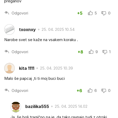
preganov
Odgovori
+5
5
0
txoxnxy
25. 04. 2025 10.54
Narobe svet se kaže na vsakem koraku .
Odgovori
+8
9
1
kita 1111
25. 04. 2025 10.39
Malo še papcaj ,ti ti moj buci buci
Odgovori
+6
6
0
bazilika555
25. 04. 2025 14.02
Ja, še bolj tragično pa je, da tako ravnajo tudi z otroki...