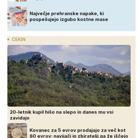
Največje prehranske napake, ki
pospešujejo izgubo kostne mase
CEKIN
20-letnik kupil hišo na slepo in danes mu vsi
zavidajo
Kovanec za 5 evrov prodajajo za več kot
60 evrov: navijači in zbiratelji ga že iščejo