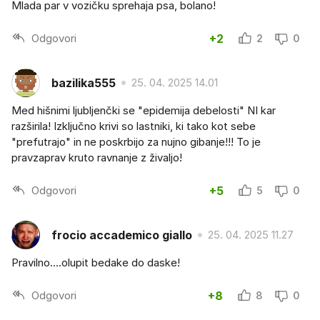
Mlada par v vozičku sprehaja psa, bolano!
Odgovori
+2
2
0
bazilika555
25. 04. 2025 14.01
Med hišnimi ljubljenčki se "epidemija debelosti" NI kar
razširila! Izključno krivi so lastniki, ki tako kot sebe
"prefutrajo" in ne poskrbijo za nujno gibanje!!! To je
pravzaprav kruto ravnanje z živaljo!
Odgovori
+5
5
0
frocio accademico giallo
25. 04. 2025 11.27
Pravilno....olupit bedake do daske!
Odgovori
+8
8
0