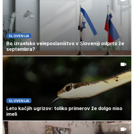
SLOVENIJA
Bo izraelsko veleposlaništvo v Sloveniji odprto že
septembra?
SLOVENIJA
Leto kačjih ugrizov: toliko primerov že dolgo niso
imeli