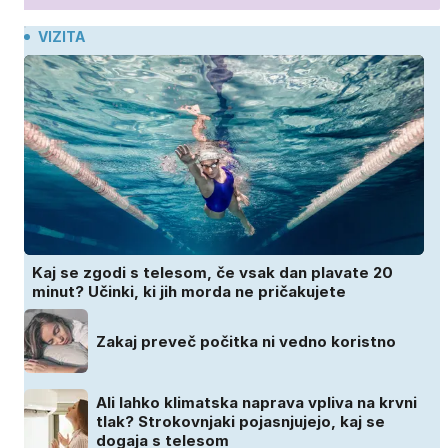
VIZITA
Kaj se zgodi s telesom, če vsak dan plavate 20
minut? Učinki, ki jih morda ne pričakujete
Zakaj preveč počitka ni vedno koristno
Ali lahko klimatska naprava vpliva na krvni
tlak? Strokovnjaki pojasnjujejo, kaj se
dogaja s telesom