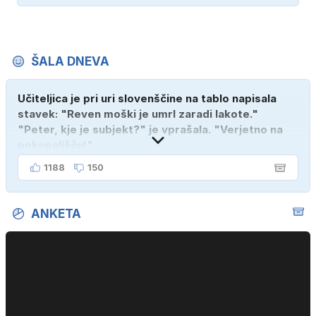
ŠALA DNEVA
Učiteljica je pri uri slovenščine na tablo napisala
stavek: "Reven moški je umrl zaradi lakote."
"Peter, kje je subjekt?" je vprašala. "Verjetno na
pokopališču!"
1188
150
ANKETA