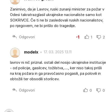
Zanimivo, da je Lavrov, ruski zunanji minister za požar v
Odesi takratrazglasil ukrajinske nacionaliste samo kot
SOKRIVCE. Če ti ne bi zasledovali ruskih nacionalistov,
po njegovem, ne bi prišlo do tragedije.
Odgovori
-1
1
2
modelx
17. 03. 2025 13.11
lavrov ni nič priznal. ostali del nosijo ukrajinske institucije
- od policije, gasilcev, tožilstva,...., ker niso takoj prišli
na kraj požara in ga pravočasno pogasili, pa polovili in
obtožili ter obsodili storilcev.
Odgovori
0
0