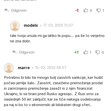
Odgovori
-1
0
1
modelx
17. 03. 2025 13.07
tale tvoja ursula mi ga lahko le popu.... pa še to verjetno
ne zna dobr.
Odgovori
+1
1
0
marre
15. 03. 2025 08.57
Potrebno bi bilo še mnogo bolj zaostriti sankcije, ker hudič
počasi jemlje šalo.. Zaostrit, zaseženo premoženje prodat
in zamrznjeno premoženje zasežt in z njim financirat
Ukrajino, ki se brani pred Rusko agresijo.. Z Rusi smo za
naslednjih 50 let zaključil, kar se tiče nekega sodelovanja
pa naj si bo to v ekonomski ali bilokateri drugi sferi..