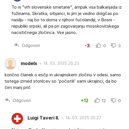
To ni "vrh slovenske smetane", ampak vsa balkanjada iz
fužinama. Skratka, srbjanci, ki jim je vedno dolgčas po
nasilju - naj bo to doma v njihovi fućolandiji, v Bosni -
republiki srpski, ali pa pri zagovarjanju mosskovitskega
nacističnega zločinca. Vse jasno.
Odgovori
-3
0
3
modelx
14. 03. 2025 20.23
končno članek o esčp in ukrajinskem zločinu v odesi. samo
tistega izmed storilcev so 'počistili' sami ukrajinci, da bo
čim manj prič
Odgovori
+12
12
0
Luigi Taveri II.
14. 03. 2025 20.27