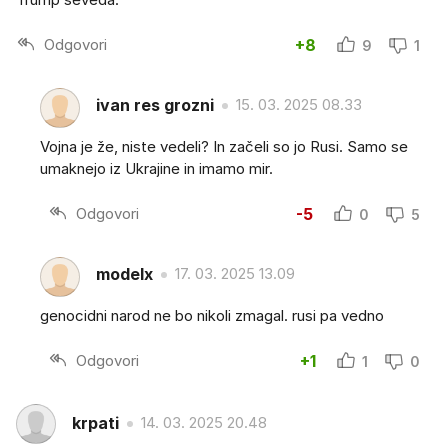
Odgovori
+8
9
1
ivan res grozni
15. 03. 2025 08.33
Vojna je že, niste vedeli? In začeli so jo Rusi. Samo se
umaknejo iz Ukrajine in imamo mir.
Odgovori
-5
0
5
modelx
17. 03. 2025 13.09
genocidni narod ne bo nikoli zmagal. rusi pa vedno
Odgovori
+1
1
0
krpati
14. 03. 2025 20.48