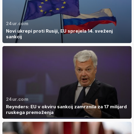
24ur.com
Novi ukrepi proti Rusiji, EU sprejela 14. sveženj
sankcij
24ur.com
Reynders: EU v okviru sankcij zamrznila za 17 milijard
ruskega premoženja