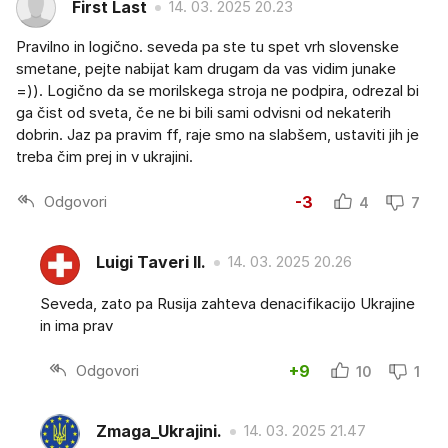
First Last
14. 03. 2025 20.23
Pravilno in logično. seveda pa ste tu spet vrh slovenske
smetane, pejte nabijat kam drugam da vas vidim junake
=)). Logično da se morilskega stroja ne podpira, odrezal bi
ga čist od sveta, če ne bi bili sami odvisni od nekaterih
dobrin. Jaz pa pravim ff, raje smo na slabšem, ustaviti jih je
treba čim prej in v ukrajini.
Odgovori
-3
4
7
Luigi Taveri II.
14. 03. 2025 20.26
Seveda, zato pa Rusija zahteva denacifikacijo Ukrajine
in ima prav
Odgovori
+9
10
1
Zmaga_Ukrajini.
14. 03. 2025 21.47