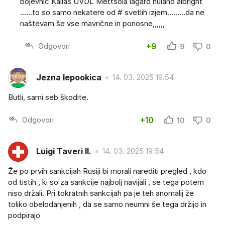
bojevnic Kallas UVDL Mettsola lagard nuland albright
......to so samo nekatere od # svetlih izjem.........da ne
naštevam še vse mavrične in ponosne,,,,,,
Odgovori
+9
9
0
Jezna lepookica
14. 03. 2025 19.54
Butli, sami seb škodite.
Odgovori
+10
10
0
Luigi Taveri II.
14. 03. 2025 19.54
Že po prvih sankcijah Rusiji bi morali narediti pregled , kdo
od tistih , ki so za sankcije najbolj navijali , se tega potem
niso držali. Pri tokratnih sankcijah pa je teh anomalij že
toliko obelodanjenih , da se samo neumni še tega držijo in
podpirajo