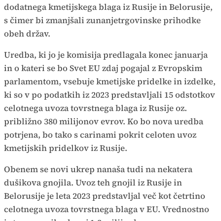
dodatnega kmetijskega blaga iz Rusije in Belorusije,
s čimer bi zmanjšali zunanjetrgovinske prihodke
obeh držav.
Uredba, ki jo je komisija predlagala konec januarja
in o kateri se bo Svet EU zdaj pogajal z Evropskim
parlamentom, vsebuje kmetijske pridelke in izdelke,
ki so v po podatkih iz 2023 predstavljali 15 odstotkov
celotnega uvoza tovrstnega blaga iz Rusije oz.
približno 380 milijonov evrov. Ko bo nova uredba
potrjena, bo tako s carinami pokrit celoten uvoz
kmetijskih pridelkov iz Rusije.
Obenem se novi ukrep nanaša tudi na nekatera
dušikova gnojila. Uvoz teh gnojil iz Rusije in
Belorusije je leta 2023 predstavljal več kot četrtino
celotnega uvoza tovrstnega blaga v EU. Vrednostno