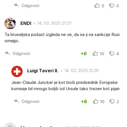
Odgovori
0
0
ENDI
14. 03. 2025 21.07
Ta bruseljska pošast izgleda ne ve, da se ji na sankcije Rusi
smejijo.
Odgovori
+6
10
4
Luigi Taveri II.
14. 03. 2025 21.26
Jean-Claude Juncker je kot bivši predsednik Evropske
komisije bil mnogo boljši od Ursule tako trezen kot pijan
Odgovori
+8
10
2