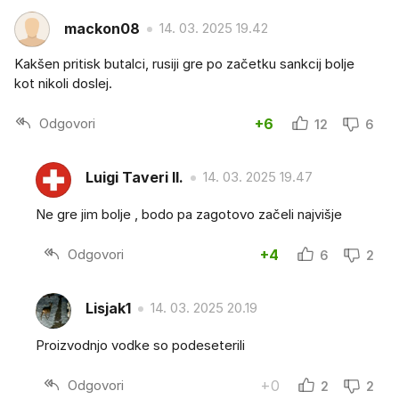
mackon08
14. 03. 2025 19.42
Kakšen pritisk butalci, rusiji gre po začetku sankcij bolje
kot nikoli doslej.
Odgovori
+6
12
6
Luigi Taveri II.
14. 03. 2025 19.47
Ne gre jim bolje , bodo pa zagotovo začeli najvišje
Odgovori
+4
6
2
Lisjak1
14. 03. 2025 20.19
Proizvodnjo vodke so podeseterili
Odgovori
+0
2
2