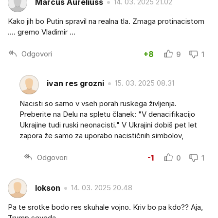
Marcus Aureliuss
14. 03. 2025 21.02
Kako jih bo Putin spravil na realna tla. Zmaga protinacistom
.... gremo Vladimir ...
Odgovori
+8
9
1
ivan res grozni
15. 03. 2025 08.31
Nacisti so samo v vseh porah ruskega življenja.
Preberite na Delu na spletu članek: "V denacifikacijo
Ukrajine tudi ruski neonacisti." V Ukrajini dobiš pet let
zapora že samo za uporabo nacističnih simbolov,
Odgovori
-1
0
1
lokson
14. 03. 2025 20.48
Pa te srotke bodo res skuhale vojno. Kriv bo pa kdo?? Aja,
Trump seveda.