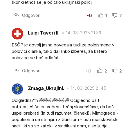
(konkretno) se je očitalo ukrajinski policiji.
Odgovori
-6
1
7
Luigi Taveri II.
14. 03. 2025 21.39
ESČP je dovolj jasno povedala tudi za polpismene v
polovici članka, tako da lahko izbereš, za katero
polovico se boš odločil.
Odgovori
+0
2
2
Zmaga_Ukrajini.
14. 03. 2025 21.45
Oćigledna???🤣🤣🤣🤣🤣🤣🤣 Oćigledno pa ti
potrebuješ še en večerni tečaj slovenščine, da boš
uspel prebrati (in tudi razumeti članekI). Mimogrede -
popolnoma se strinjam z Ganulom - tisti mosskovitski
naciji, ki so se zatekli v sindikalni dom, niso ljudje.