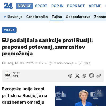
NOVICE
ŠPORT
POP IN
POPKAST
VREME
Slovenija
Črna kronika
Tujina
Gospodarstvo
Znanos
TUJINA
EU podaljšala sankcije proti Rusiji:
prepoved potovanj, zamrznitev
premoženja
Bruselj, 14. 03. 2025 15.02
2 min branja
167
AVTOR:
STA
Evropska unija krepi
pritisk na Rusijo, je na
družbenem omrežju