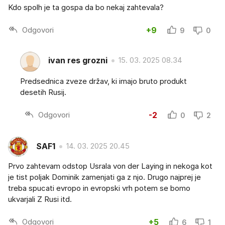
Kdo spolh je ta gospa da bo nekaj zahtevala?
Odgovori
+9
9
0
ivan res grozni
15. 03. 2025 08.34
Predsednica zveze držav, ki imajo bruto produkt
desetih Rusij.
Odgovori
-2
0
2
SAF1
14. 03. 2025 20.45
Prvo zahtevam odstop Usrala von der Laying in nekoga kot
je tist poljak Dominik zamenjati ga z njo. Drugo najprej je
treba spucati evropo in evropski vrh potem se bomo
ukvarjali Z Rusi itd.
Odgovori
+5
6
1