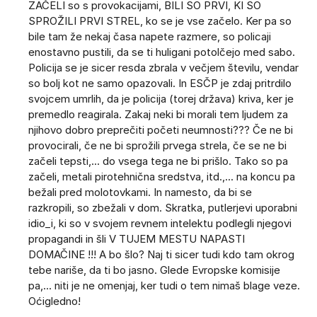
ZAČELI so s provokacijami, BILI SO PRVI, KI SO
SPROŽILI PRVI STREL, ko se je vse začelo. Ker pa so
bile tam že nekaj časa napete razmere, so policaji
enostavno pustili, da se ti huligani potolčejo med sabo.
Policija se je sicer resda zbrala v večjem številu, vendar
so bolj kot ne samo opazovali. In ESČP je zdaj pritrdilo
svojcem umrlih, da je policija (torej država) kriva, ker je
premedlo reagirala. Zakaj neki bi morali tem ljudem za
njihovo dobro preprečiti početi neumnosti??? Če ne bi
provocirali, če ne bi sprožili prvega strela, če se ne bi
začeli tepsti,... do vsega tega ne bi prišlo. Tako so pa
začeli, metali pirotehnična sredstva, itd.,... na koncu pa
bežali pred molotovkami. In namesto, da bi se
razkropili, so zbežali v dom. Skratka, putlerjevi uporabni
idio_i, ki so v svojem revnem intelektu podlegli njegovi
propagandi in šli V TUJEM MESTU NAPASTI
DOMAČINE !!! A bo šlo? Naj ti sicer tudi kdo tam okrog
tebe nariše, da ti bo jasno. Glede Evropske komisije
pa,... niti je ne omenjaj, ker tudi o tem nimaš blage veze.
Oćigledno!