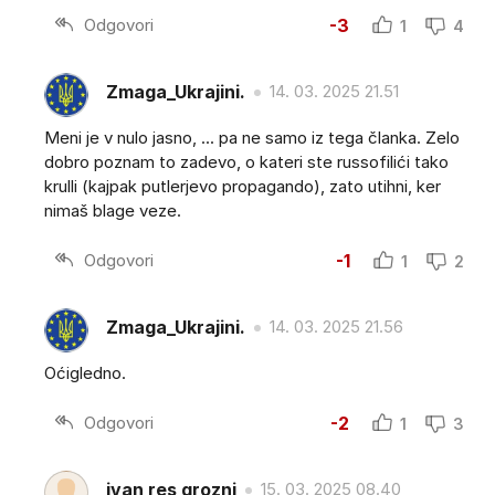
Odgovori
-3
1
4
Zmaga_Ukrajini.
14. 03. 2025 21.51
Meni je v nulo jasno, ... pa ne samo iz tega članka. Zelo
dobro poznam to zadevo, o kateri ste russofilići tako
krulli (kajpak putlerjevo propagando), zato utihni, ker
nimaš blage veze.
Odgovori
-1
1
2
Zmaga_Ukrajini.
14. 03. 2025 21.56
Oćigledno.
Odgovori
-2
1
3
ivan res grozni
15. 03. 2025 08.40