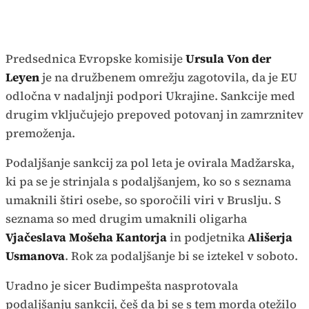
Predsednica Evropske komisije
Ursula Von der
Leyen
je na družbenem omrežju zagotovila, da je EU
odločna v nadaljnji podpori Ukrajine. Sankcije med
drugim vključujejo prepoved potovanj in zamrznitev
premoženja.
Podaljšanje sankcij za pol leta je ovirala Madžarska,
ki pa se je strinjala s podaljšanjem, ko so s seznama
umaknili štiri osebe, so sporočili viri v Bruslju. S
seznama so med drugim umaknili oligarha
Vjačeslava Mošeha Kantorja
in podjetnika
Ališerja
Usmanova
. Rok za podaljšanje bi se iztekel v soboto.
Uradno je sicer Budimpešta nasprotovala
podaljšanju sankcij, češ da bi se s tem morda otežilo