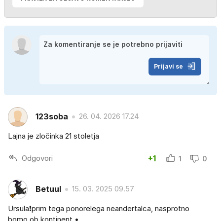
Prijavi se
123soba
26. 04. 2026 17.24
Lajna je zločinka 21 stoletja
Odgovori
+1
1
0
Betuul
15. 03. 2025 09.57
Ursula❗️prim tega ponorelega neandertalca, nasprotno
bomo ob kontinent •