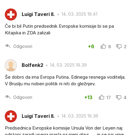
Luigi Taveri II.
14. 03. 2025 19.41
Če bi bil Putin predsednik Evropske komisije bi se pa
Kitajska in ZDA zalizali
Odgovori
+6
8
2
Bolfenk2
14. 03. 2025 19.39
Še dobro da ima Evropa Putina. Edinega resnega voditelja.
V Bruslju mu noben politik ni niti do gležnjev.
Odgovori
+13
17
4
Luigi Taveri II.
14. 03. 2025 19.36
Predsednica Evropske komisije Ursula Von der Leyen naj
odstopi zaradi vsega masla na njeni glavi...... in se naj vrne