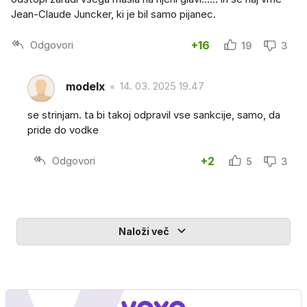
Jean-Claude Juncker, ki je bil samo pijanec.
Odgovori
+16
19
3
modelx
14. 03. 2025 19.47
se strinjam. ta bi takoj odpravil vse sankcije, samo, da
pride do vodke
Odgovori
+2
5
3
Naloži več