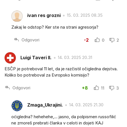
ivan res grozni
15. 03. 2025 08.35
Zakaj le odstop? Ker ste na strani agresorja?
Odgovori
-2
0
2
Luigi Taveri II.
14. 03. 2025 20.31
ESČP je potreboval 11 let, da je razčistil očigledna dejstva.
Koliko bo potreboval za Evropsko komisijo?
Odgovori
+8
11
3
Zmaga_Ukrajini.
14. 03. 2025 21.30
oćigledna? hehehehe,... jasno, da polpismen russofilić
ne zmoreš prebrati članka v celoti in dojeti KAJ