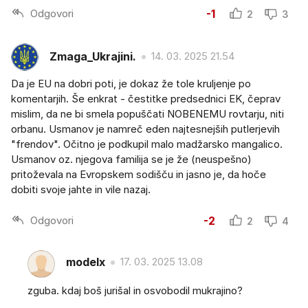
Odgovori
-1
2
3
Zmaga_Ukrajini.
14. 03. 2025 21.54
Da je EU na dobri poti, je dokaz že tole kruljenje po
komentarjih. Še enkrat - čestitke predsednici EK, čeprav
mislim, da ne bi smela popuščati NOBENEMU rovtarju, niti
orbanu. Usmanov je namreč eden najtesnejših putlerjevih
"frendov". Očitno je podkupil malo madžarsko mangalico.
Usmanov oz. njegova familija se je že (neuspešno)
pritoževala na Evropskem sodišču in jasno je, da hoče
dobiti svoje jahte in vile nazaj.
Odgovori
-2
2
4
modelx
17. 03. 2025 13.08
zguba. kdaj boš jurišal in osvobodil mukrajino?