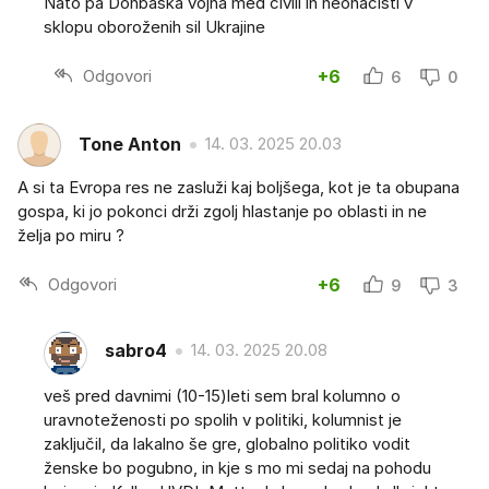
Nato pa Donbaška vojna med civili in neonacisti v
sklopu oboroženih sil Ukrajine
Odgovori
+6
6
0
Tone Anton
14. 03. 2025 20.03
A si ta Evropa res ne zasluži kaj boljšega, kot je ta obupana
gospa, ki jo pokonci drži zgolj hlastanje po oblasti in ne
želja po miru ?
Odgovori
+6
9
3
sabro4
14. 03. 2025 20.08
veš pred davnimi (10-15)leti sem bral kolumno o
uravnoteženosti po spolih v politiki, kolumnist je
zaključil, da lakalno še gre, globalno politiko vodit
ženske bo pogubno, in kje s mo mi sedaj na pohodu