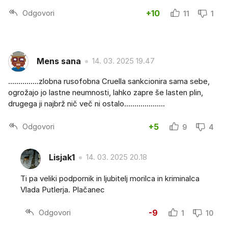
Odgovori
+10
11
1
Mens sana
14. 03. 2025 19.47
...............zlobna rusofobna Cruella sankcionira sama sebe,
ogrožajo jo lastne neumnosti, lahko zapre še lasten plin,
drugega ji najbrž nič več ni ostalo....................
Odgovori
+5
9
4
Lisjak1
14. 03. 2025 20.18
Ti pa veliki podpornik in ljubitelj morilca in kriminalca
Vlada Putlerja. Plačanec
Odgovori
-9
1
10