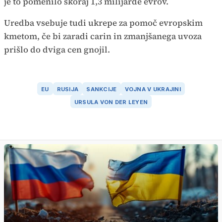
je to pomenilo skoraj 1,3 milijarde evrov.
Uredba vsebuje tudi ukrepe za pomoč evropskim
kmetom, če bi zaradi carin in zmanjšanega uvoza
prišlo do dviga cen gnojil.
EU
RUSIJA
SANKCIJE
VOJNA V UKRAJINI
URSULA VON DER LEYEN