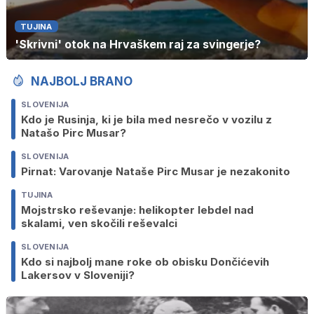
TUJINA
'Skrivni' otok na Hrvaškem raj za svingerje?
NAJBOLJ BRANO
SLOVENIJA
Kdo je Rusinja, ki je bila med nesrečo v vozilu z
Natašo Pirc Musar?
SLOVENIJA
Pirnat: Varovanje Nataše Pirc Musar je nezakonito
TUJINA
Mojstrsko reševanje: helikopter lebdel nad
skalami, ven skočili reševalci
SLOVENIJA
Kdo si najbolj mane roke ob obisku Dončićevih
Lakersov v Sloveniji?