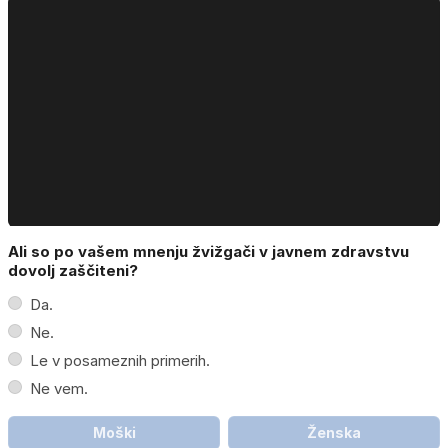
Ali so po vašem mnenju žvižgači v javnem zdravstvu
dovolj zaščiteni?
Da.
Ne.
Le v posameznih primerih.
Ne vem.
Moški
Ženska