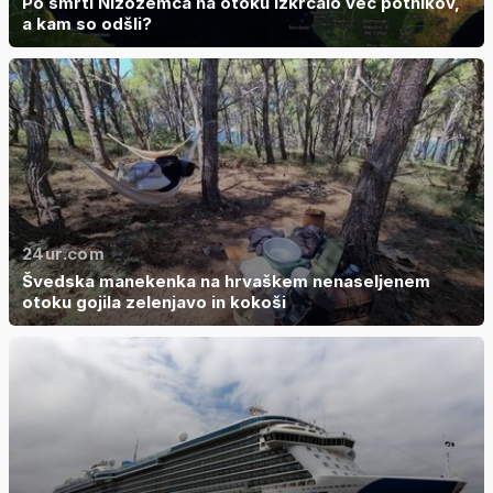
Po smrti Nizozemca na otoku izkrcalo več potnikov,
a kam so odšli?
24ur.com
Švedska manekenka na hrvaškem nenaseljenem
otoku gojila zelenjavo in kokoši