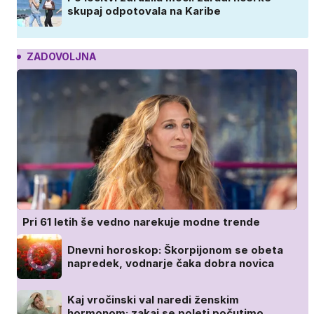
skupaj odpotovala na Karibe
ZADOVOLJNA
Pri 61 letih še vedno narekuje modne trende
Dnevni horoskop: Škorpijonom se obeta
napredek, vodnarje čaka dobra novica
Kaj vročinski val naredi ženskim
hormonom: zakaj se poleti počutimo