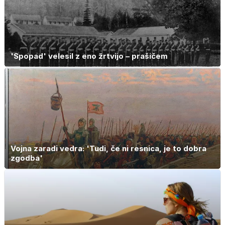
'Spopad' velesil z eno žrtvijo – prašičem
Vojna zaradi vedra: 'Tudi, če ni resnica, je to dobra
zgodba'