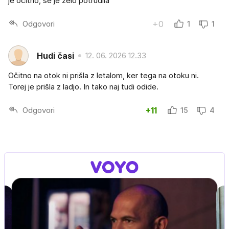
je očitno, se je zelo potrudila
Odgovori
+0
1
1
Hudi časi
12. 06. 2026 12.33
Očitno na otok ni prišla z letalom, ker tega na otoku ni.
Torej je prišla z ladjo. In tako naj tudi odide.
Odgovori
+11
15
4