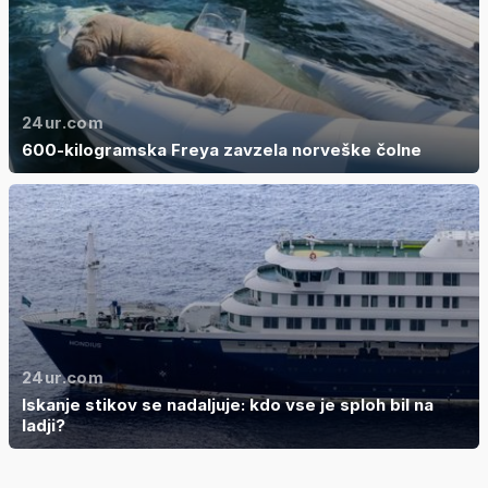
24ur.com
600-kilogramska Freya zavzela norveške čolne
24ur.com
Iskanje stikov se nadaljuje: kdo vse je sploh bil na
ladji?