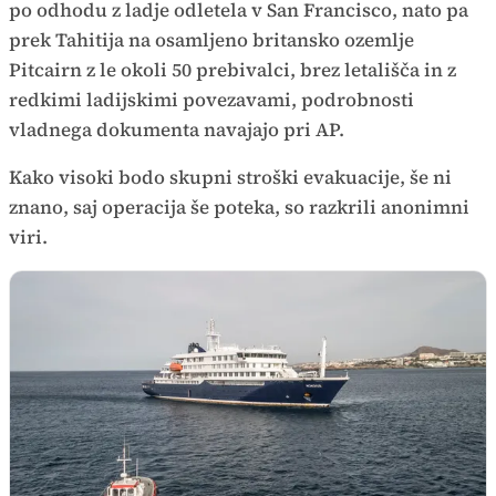
po odhodu z ladje odletela v San Francisco, nato pa
prek Tahitija na osamljeno britansko ozemlje
Pitcairn z le okoli 50 prebivalci, brez letališča in z
redkimi ladijskimi povezavami, podrobnosti
vladnega dokumenta navajajo pri AP.
Kako visoki bodo skupni stroški evakuacije, še ni
znano, saj operacija še poteka, so razkrili anonimni
viri.