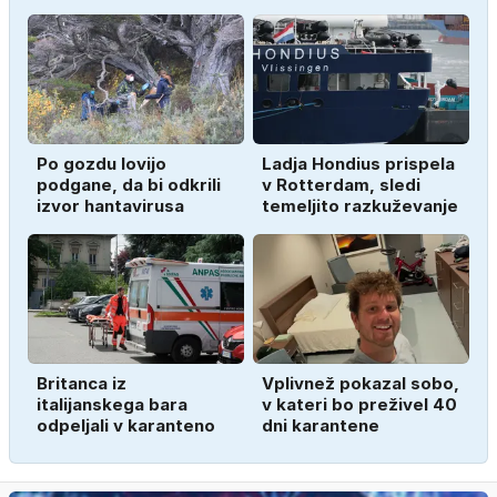
Po gozdu lovijo
Ladja Hondius prispela
podgane, da bi odkrili
v Rotterdam, sledi
izvor hantavirusa
temeljito razkuževanje
Britanca iz
Vplivnež pokazal sobo,
italijanskega bara
v kateri bo preživel 40
odpeljali v karanteno
dni karantene