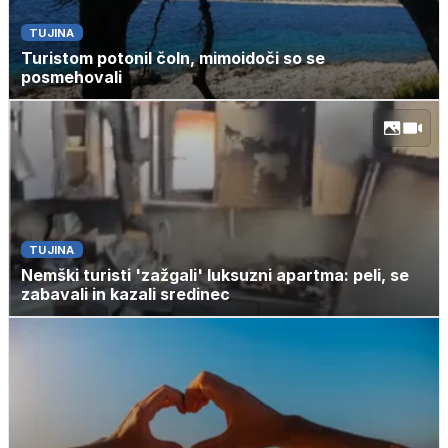
TUJINA
Turistom potonil čoln, mimoidoči so se
posmehovali
TUJINA
Nemški turisti 'zažgali' luksuzni apartma: peli, se
zabavali in kazali sredinec