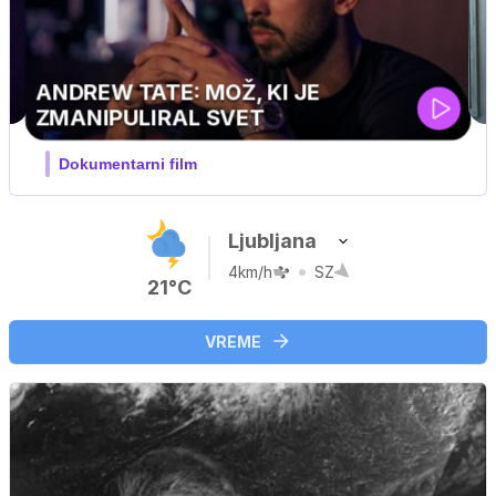
PINGVIN
ski, pustolovski
Ljubljana
4km/h
SZ
21°C
VREME