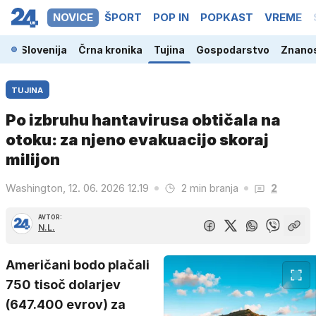
NOVICE
ŠPORT
POP IN
POPKAST
VREME
Slovenija
Črna kronika
Tujina
Gospodarstvo
Znanos
TUJINA
Po izbruhu hantavirusa obtičala na
otoku: za njeno evakuacijo skoraj
milijon
Washington, 12. 06. 2026 12.19
2 min branja
2
AVTOR:
N.L.
Američani bodo plačali
750 tisoč dolarjev
(647.400 evrov) za