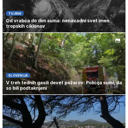
TUJINA
Od vrabca do dim suma: nenavadni svet imen
tropskih ciklonov
SLOVENIJA
V treh tednih gasili devet požarov: Policija sumi, da
so bili podtaknjeni