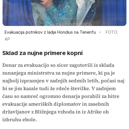
Evakuacija potnikov z ladje Hondius na Tenerifu
FOTO:
AP
Sklad za nujne primere kopni
Denar za evakuacijo so sicer zagotovili iz sklada
zunanjega ministrstva za nujne primere, ki pa je
najbolj izpraznjen v zadnjih sedmih letih, počasi naj
bi se jim kazale tudi že rdeče številke. V zadnjem
času so namreč ogromno denarja porabili za hitre
evakuacije ameriških diplomatov in zasebnih
državljanov z Bližnjega vzhoda in iz Afrike ob
izbruhu ebole.