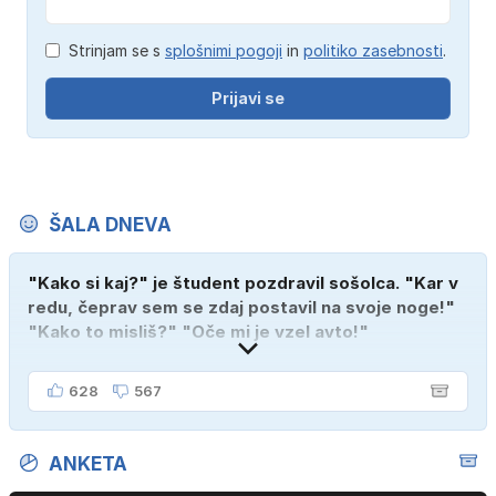
Strinjam se s
splošnimi pogoji
in
politiko zasebnosti
.
Prijavi se
ŠALA DNEVA
"Kako si kaj?" je študent pozdravil sošolca. "Kar v
redu, čeprav sem se zdaj postavil na svoje noge!"
"Kako to misliš?" "Oče mi je vzel avto!"
628
567
ANKETA