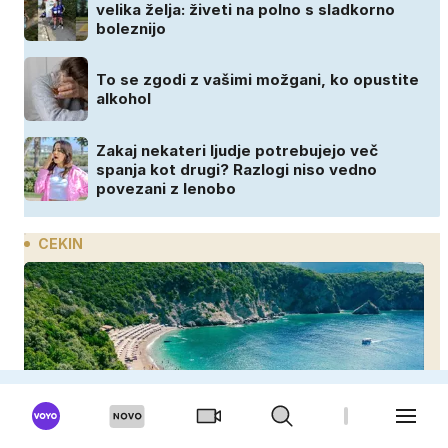
velika želja: živeti na polno s sladkorno
boleznijo
To se zgodi z vašimi možgani, ko opustite
alkohol
Zakaj nekateri ljudje potrebujejo več
spanja kot drugi? Razlogi niso vedno
povezani z lenobo
CEKIN