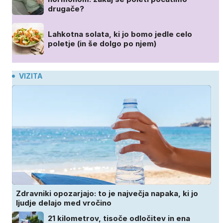
drugače?
Lahkotna solata, ki jo bomo jedle celo
poletje (in še dolgo po njem)
VIZITA
Zdravniki opozarjajo: to je največja napaka, ki jo
ljudje delajo med vročino
21 kilometrov, tisoče odločitev in ena