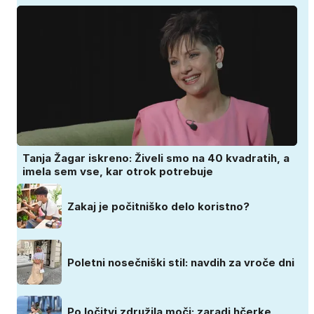
Tanja Žagar iskreno: Živeli smo na 40 kvadratih, a
imela sem vse, kar otrok potrebuje
Zakaj je počitniško delo koristno?
Poletni nosečniški stil: navdih za vroče dni
Po ločitvi združila moči: zaradi hčerke