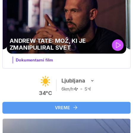
MOJ PRIJATELJ PINGVIN
Film meseca / družinski, pustolovski
Ljubljana
6km/h
S
34°C
VREME