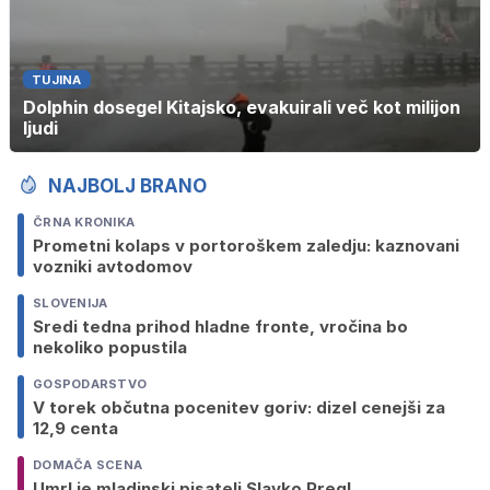
TUJINA
Dolphin dosegel Kitajsko, evakuirali več kot milijon
ljudi
NAJBOLJ BRANO
ČRNA KRONIKA
Prometni kolaps v portoroškem zaledju: kaznovani
vozniki avtodomov
SLOVENIJA
Sredi tedna prihod hladne fronte, vročina bo
nekoliko popustila
GOSPODARSTVO
V torek občutna pocenitev goriv: dizel cenejši za
12,9 centa
DOMAČA SCENA
Umrl je mladinski pisatelj Slavko Pregl