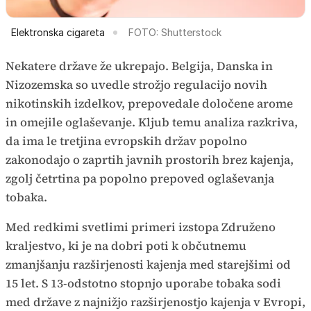
Elektronska cigareta
FOTO: Shutterstock
Nekatere države že ukrepajo. Belgija, Danska in
Nizozemska so uvedle strožjo regulacijo novih
nikotinskih izdelkov, prepovedale določene arome
in omejile oglaševanje. Kljub temu analiza razkriva,
da ima le tretjina evropskih držav popolno
zakonodajo o zaprtih javnih prostorih brez kajenja,
zgolj četrtina pa popolno prepoved oglaševanja
tobaka.
Med redkimi svetlimi primeri izstopa Združeno
kraljestvo, ki je na dobri poti k občutnemu
zmanjšanju razširjenosti kajenja med starejšimi od
15 let. S 13-odstotno stopnjo uporabe tobaka sodi
med države z najnižjo razširjenostjo kajenja v Evropi,