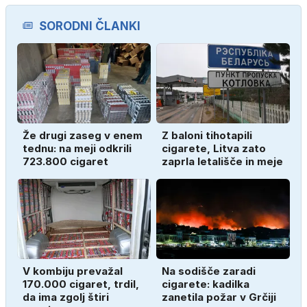
SORODNI ČLANKI
Že drugi zaseg v enem
Z baloni tihotapili
tednu: na meji odkrili
cigarete, Litva zato
723.800 cigaret
zaprla letališče in meje
V kombiju prevažal
Na sodišče zaradi
170.000 cigaret, trdil,
cigarete: kadilka
da ima zgolj štiri
zanetila požar v Grčiji