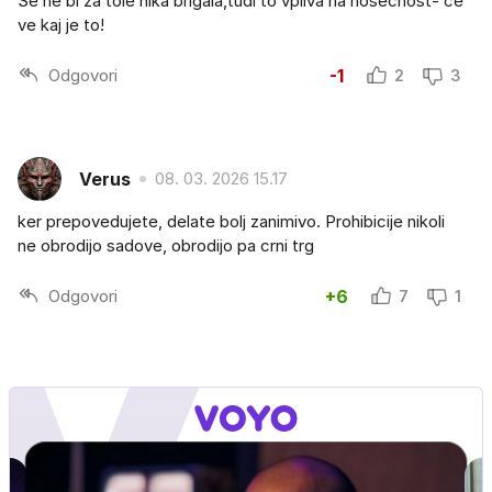
Se ne bi za tole nika brigala,tudi to vpliva na nosečnost- če
ve kaj je to!
Odgovori
-1
2
3
Verus
08. 03. 2026 15.17
ker prepovedujete, delate bolj zanimivo. Prohibicije nikoli
ne obrodijo sadove, obrodijo pa crni trg
Odgovori
+6
7
1