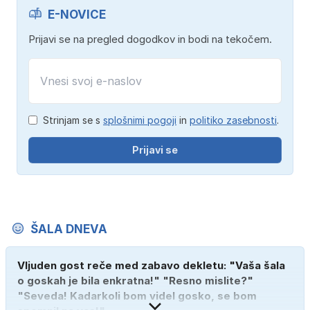
E-NOVICE
Prijavi se na pregled dogodkov in bodi na tekočem.
Strinjam se s
splošnimi pogoji
in
politiko zasebnosti
.
Prijavi se
ŠALA DNEVA
Vljuden gost reče med zabavo dekletu: "Vaša šala
o goskah je bila enkratna!" "Resno mislite?"
"Seveda! Kadarkoli bom videl gosko, se bom