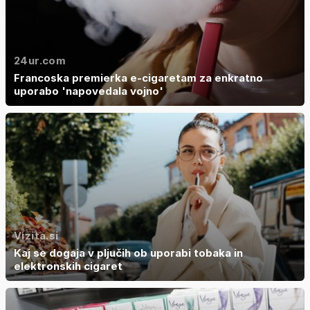
24ur.com
Francoska premierka e-cigaretam za enkratno
uporabo 'napovedala vojno'
Vizita.si
Kaj se dogaja v pljučih ob uporabi tobaka in
elektronskih cigaret