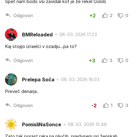
Spet nam bodo vsi zavidali kot je že rekel Golob
Odgovori
+2
2
0
BMReloaded
08. 03. 2026 17.23
Kaj stojijo izraelci v ozadju...pa to?
Odgovori
+3
3
0
Prelepa Soča
08. 03. 2026 16.03
Preveč denarja.
Odgovori
-2
1
3
PomisliNaSonce
08. 03. 2026 15.48
Zato tak porast raka na pljučih, predvsem pri ženskah...