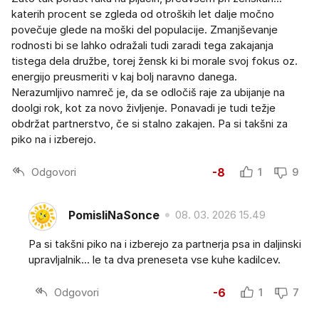
katerih procent se zgleda od otroških let dalje močno
povečuje glede na moški del populacije. Zmanjševanje
rodnosti bi se lahko odražali tudi zaradi tega zakajanja
tistega dela družbe, torej žensk ki bi morale svoj fokus oz.
energijo preusmeriti v kaj bolj naravno danega.
Nerazumljivo namreč je, da se odločiš raje za ubijanje na
doolgi rok, kot za novo življenje. Ponavadi je tudi težje
obdržat partnerstvo, če si stalno zakajen. Pa si takšni za
piko na i izberejo.
Odgovori
-8
1
9
PomisliNaSonce
08. 03. 2026 15.49
Pa si takšni piko na i izberejo za partnerja psa in daljinski
upravljalnik... le ta dva preneseta vse kuhe kadilcev.
Odgovori
-6
1
7