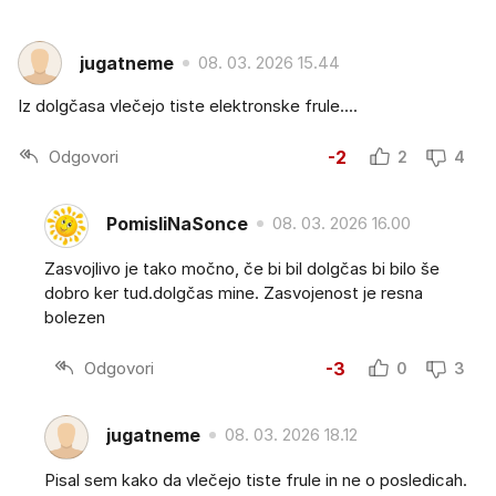
jugatneme
08. 03. 2026 15.44
Iz dolgčasa vlečejo tiste elektronske frule....
Odgovori
-2
2
4
PomisliNaSonce
08. 03. 2026 16.00
Zasvojlivo je tako močno, če bi bil dolgčas bi bilo še
dobro ker tud.dolgčas mine. Zasvojenost je resna
bolezen
Odgovori
-3
0
3
jugatneme
08. 03. 2026 18.12
Pisal sem kako da vlečejo tiste frule in ne o posledicah.