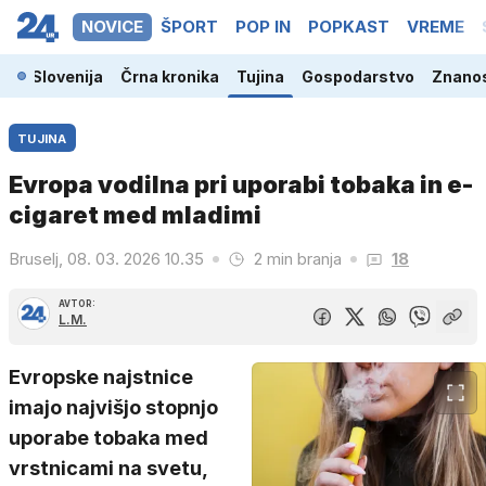
NOVICE
ŠPORT
POP IN
POPKAST
VREME
Slovenija
Črna kronika
Tujina
Gospodarstvo
Znanos
TUJINA
Evropa vodilna pri uporabi tobaka in e-
cigaret med mladimi
Bruselj, 08. 03. 2026 10.35
2 min branja
18
AVTOR:
L.M.
Evropske najstnice
imajo najvišjo stopnjo
uporabe tobaka med
vrstnicami na svetu,