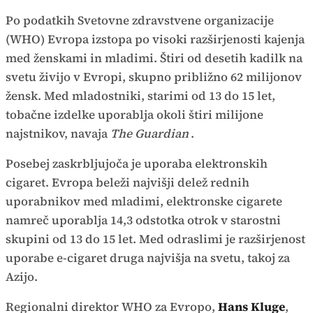
Po podatkih Svetovne zdravstvene organizacije
(WHO) Evropa izstopa po visoki razširjenosti kajenja
med ženskami in mladimi. Štiri od desetih kadilk na
svetu živijo v Evropi, skupno približno 62 milijonov
žensk. Med mladostniki, starimi od 13 do 15 let,
tobačne izdelke uporablja okoli štiri milijone
najstnikov, navaja
The Guardian
.
Posebej zaskrbljujoča je uporaba elektronskih
cigaret. Evropa beleži najvišji delež rednih
uporabnikov med mladimi, elektronske cigarete
namreč uporablja 14,3 odstotka otrok v starostni
skupini od 13 do 15 let. Med odraslimi je razširjenost
uporabe e-cigaret druga najvišja na svetu, takoj za
Azijo.
Regionalni direktor WHO za Evropo,
Hans Kluge
,