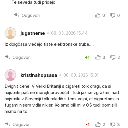
Te seveda tudi pridejo
Odgovori
0
0
jugatneme
08. 03. 2026 15.44
Iz dolgčasa vlečejo tiste elektronske trube....
Odgovori
+1
3
2
kristinahopsasa
08. 03. 2026 15.31
Dvignit cene. V Veliki Britaniji s cigareti tolk dragi, da si
najstniki pač ne morejk provoščit. Tudi jaz se zgražam nad
najstniki v Sloveniji tolk mladih s temi vejpi, el.cigaretami in
fugami nisem vidla nikjer. Ko smo bili mi v OŠ tudi pomislili
nismo na to.
Odgovori
-1
2
3