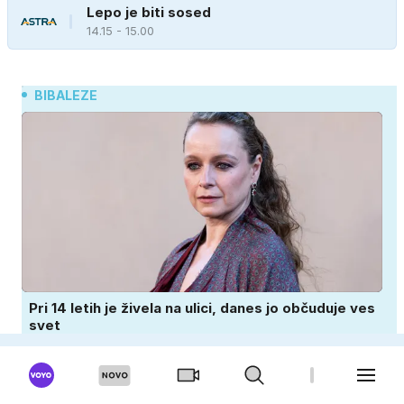
Lepo je biti sosed
14.15 - 15.00
BIBALEZE
Pri 14 letih je živela na ulici, danes jo občuduje ves
svet
Zakaj se sorojenci toliko prepirajo – in kaj
se ob tem učijo?