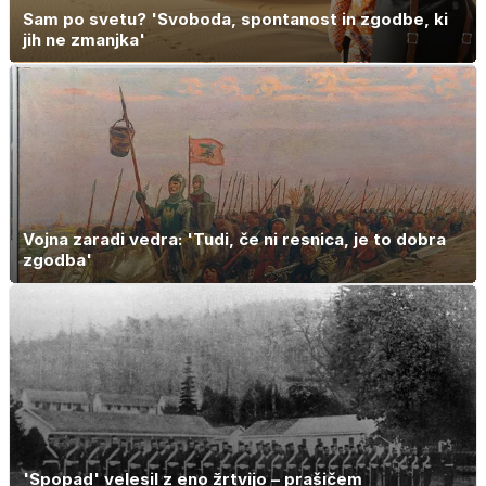
Sam po svetu? 'Svoboda, spontanost in zgodbe, ki
jih ne zmanjka'
Vojna zaradi vedra: 'Tudi, če ni resnica, je to dobra
zgodba'
'Spopad' velesil z eno žrtvijo – prašičem