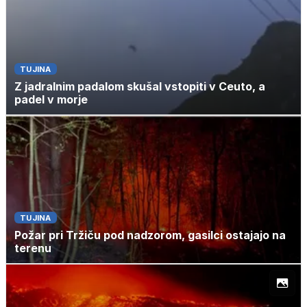
TUJINA
Z jadralnim padalom skušal vstopiti v Ceuto, a
padel v morje
TUJINA
Požar pri Tržiču pod nadzorom, gasilci ostajajo na
terenu