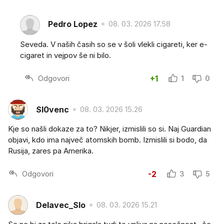
Pedro Lopez
08. 03. 2026 17.58
Seveda. V naših časih so se v šoli vlekli cigareti, ker e-
cigaret in vejpov še ni bilo.
Odgovori
+1
1
0
Sl0venc
08. 03. 2026 15.26
Kje so našli dokaze za to? Nikjer, izmislili so si. Naj Guardian
objavi, kdo ima največ atomskih bomb. Izmislili si bodo, da
Rusija, zares pa Amerika.
Odgovori
-2
3
5
Delavec_Slo
08. 03. 2026 15.21