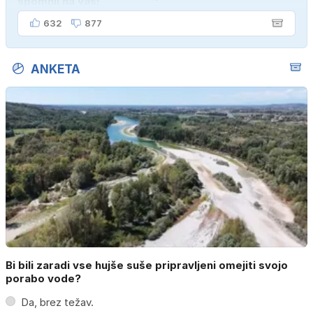
spomnil na vas!"
632
877
ANKETA
Bi bili zaradi vse hujše suše pripravljeni omejiti svojo
porabo vode?
Da, brez težav.