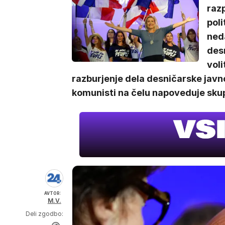
raz
poli
ned
desn
voli
razburjenje dela desničarske javno
komunisti na čelu napoveduje skup
AVTOR:
M.V.
Deli zgodbo: