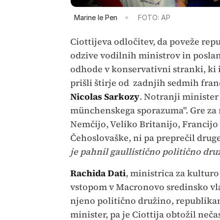
Marine le Pen
FOTO: AP
Ciottijeva odločitev, da poveže rep
odzive vodilnih ministrov in posla
odhode v konservativni stranki, ki 
prišli štirje od zadnjih sedmih fr
Nicolas Sarkozy
. Notranji minister
münchenskega sporazuma". Gre za r
Nemčijo, Veliko Britanijo, Francijo i
Čehoslovaške, ni pa preprečil drug
je pahnil gaullistično politično dru
Rachida Dati
, ministrica za kultu
vstopom v Macronovo sredinsko vlado
njeno politično družino, republika
minister, pa je Ciottija obtožil nečas