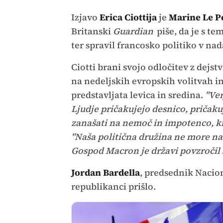
Izjavo
Erica Ciottija
je
Marine Le P
Britanski
Guardian
piše, da je s te
ter spravil francosko politiko v na
Ciotti brani svojo odločitev z dejst
na nedeljskih evropskih volitvah in 
predstavljata levica in sredina.
"Ver
Ljudje pričakujejo desnico, pričak
zanašati na nemoč in impotenco, ki 
"Naša politična družina ne more na
Gospod Macron je državi povzročil 
Jordan Bardella
, predsednik Nacion
republikanci prišlo.