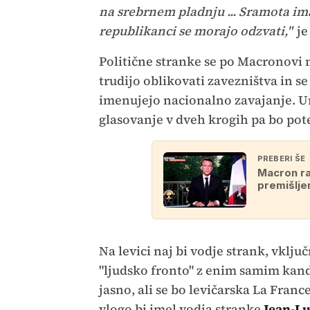
na srebrnem pladnju ... Sramota ima 
republikanci se morajo odzvati,"
je
Politične stranke se po Macronovi 
trudijo oblikovati zavezništva in se
imenujejo nacionalno zavajanje. Ur
glasovanje v dveh krogih pa bo poteka
PREBERI ŠE
Macron ra
premišlje
Na levici naj bi vodje strank, vključn
"ljudsko fronto" z enim samim kand
jasno, ali se bo levičarska La Fran
vlogo bi imel vodja stranke
Jean-L