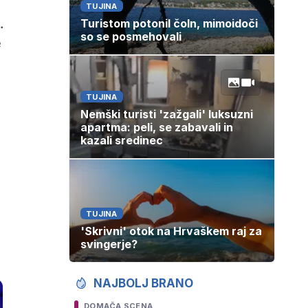
TUJINA
.
Turistom potonil čoln, mimoidoči
so se posmehovali
e
TUJINA
Nemški turisti 'zažgali' luksuzni
apartma: peli, se zabavali in
kazali sredinec
TUJINA
'Skrivni' otok na Hrvaškem raj za
svingerje?
NAJBOLJ BRANO
DOMAČA SCENA