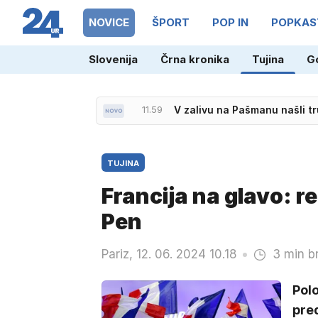
NOVICE
ŠPORT
POP IN
POPKAS
Slovenija
Črna kronika
Tujina
G
11.59
V zalivu na Pašmanu našli t
TUJINA
Francija na glavo: r
Pen
Pariz, 12. 06. 2024 10.18
3 min b
Polo
pre