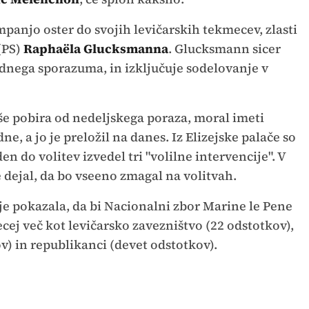
anjo oster do svojih levičarskih tekmecev, zlasti
(PS)
Raphaëla Glucksmanna
. Glucksmann sicer
adnega sporazuma, in izključuje sodelovanje v
še pobira od nedeljskega poraza, moral imeti
, a jo je preložil na danes. Iz Elizejske palače so
en do volitev izvedel tri "volilne intervencije". V
 dejal, da bo vseeno zmagal na volitvah.
je pokazala, da bi Nacionalni zbor Marine le Pene
ecej več kot levičarsko zavezništvo (22 odstotkov),
) in republikanci (devet odstotkov).