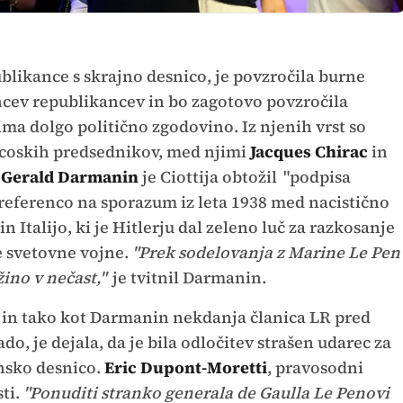
ublikance s skrajno desnico, je povzročila burne
ncev republikancev in bo zagotovo povzročila
ima dolgo politično zgodovino. Iz njenih vrst so
ancoskih predsednikov, med njimi
Jacques Chirac
in
Gerald Darmanin
je Ciottija obtožil
"podpisa
eferenco na sporazum iz leta 1938 med nacistično
n Italijo, ki je Hitlerju dal zeleno luč za razkosanje
e svetovne vojne.
"Prek sodelovanja z Marine Le Pen
žino v nečast,"
je tvitnil Darmanin.
ro in tako kot Darmanin nekdanja članica LR pred
, je dejala, da je bila odločitev strašen udarec za
nsko desnico.
Eric Dupont-Moretti
, pravosodni
ti.
"Ponuditi stranko generala de Gaulla Le Penovi