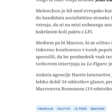
Melenchon je bil med evropsko kamp
do kandidata socialistične stranke 
vztraja, da ni na mizi nobenega ur
kakršnem koli paktu z LFI.
Medtem pa bi Macron, ki se očitno 
tiskovno konferenco v torek popoldne
sporočili, da bo predsednik vsak ted
torkovem intervjuju za
Le Figaro
je
Anketa agencije Harris Interactive 
lahko dobil 34 odstotkov glasov, pr
Macronova Renesansa (19 odstotkov
FRANCIJA
VOLITVE
LE PENE
MACRON