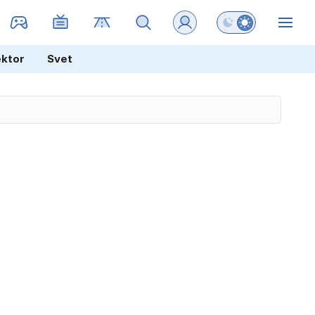
Preklopi barvni na
ZIN
ektor
Svet