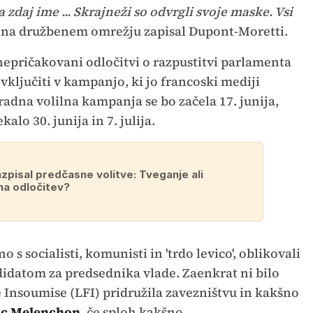
zdaj ime ... Skrajneži so odvrgli svoje maske. Vsi
 na družbenem omrežju zapisal Dupont-Moretti.
nepričakovani odločitvi o razpustitvi parlamenta
 vključiti v kampanjo, ki jo francoski mediji
adna volilna kampanja se bo začela 17. junija,
lo 30. junija in 7. julija.
zpisal predčasne volitve: Tveganje ali
na odločitev?
o s socialisti, komunisti in 'trdo levico', oblikovali
idatom za predsednika vlade. Zaenkrat ni bilo
ce Insoumise (LFI) pridružila zavezništvu in kakšno
uc Melenchon
, če sploh kakšno.