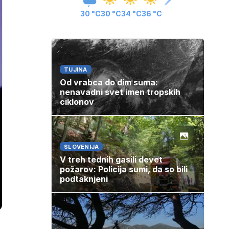
30 °C
30 °C
34 °C
36 °C
TUJINA
Od vrabca do dim suma:
nenavadni svet imen tropskih
ciklonov
SLOVENIJA
V treh tednih gasili devet
požarov: Policija sumi, da so bili
podtaknjeni