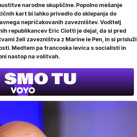
pustitve narodne skupščine. Popolno mešanje
tičnih kart bi lahko privedlo do sklepanja do
avnega nepričakovanih zavezništev. Voditelj
ih republikancev Eric Ciotti je dejal, da si pred
tvami želi zavezništva z Marine le Pen, in si prisluži
sti. Medtem pa francoska levica s socialisti in
ni nastop na volitvah.