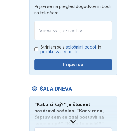
Prijavi se na pregled dogodkov in bodi
na tekočem.
Strinjam se s
splošnimi pogoji
in
politiko zasebnosti
.
Prijavi se
ŠALA DNEVA
"Kako si kaj?" je študent
pozdravil sošolca. "Kar v redu,
čeprav sem se zdaj postavil na
svoje noge!" "Kako to misliš?"
"Oče mi je vzel avto!"