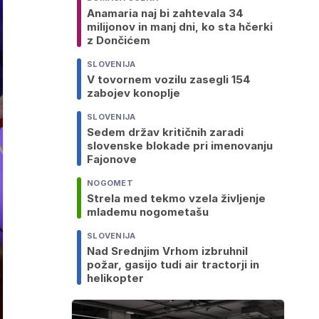
Anamaria naj bi zahtevala 34
milijonov in manj dni, ko sta hčerki
z Dončićem
SLOVENIJA
V tovornem vozilu zasegli 154
zabojev konoplje
SLOVENIJA
Sedem držav kritičnih zaradi
slovenske blokade pri imenovanju
Fajonove
NOGOMET
Strela med tekmo vzela življenje
mlademu nogometašu
SLOVENIJA
Nad Srednjim Vrhom izbruhnil
požar, gasijo tudi air tractorji in
helikopter