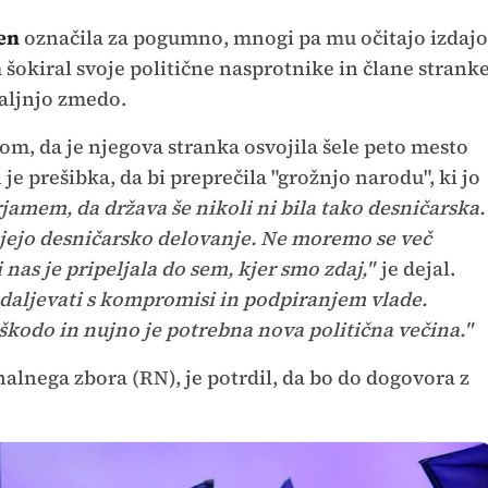
en
označila za pogumno, mnogi pa mu očitajo izdajo
m šokiral svoje politične nasprotnike in člane strank
daljnjo zmedo.
vom, da je njegova stranka osvojila šele peto mesto
je prešibka, da bi preprečila "grožnjo narodu", ki jo
jamem, da država še nikoli ni bila tako desničarska.
ujejo desničarsko delovanje. Ne moremo se več
nas je pripeljala do sem, kjer smo zdaj,"
je dejal.
daljevati s kompromisi in podpiranjem vlade.
škodo in nujno je potrebna nova politična večina."
alnega zbora (RN), je potrdil, da bo do dogovora z