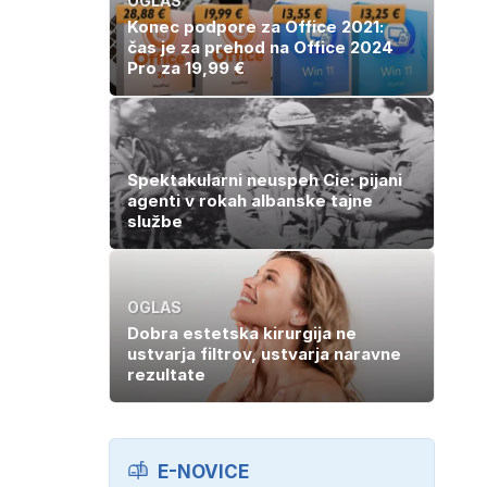
OGLAS
Konec podpore za Office 2021:
čas je za prehod na Office 2024
Pro za 19,99 €
Spektakularni neuspeh Cie: pijani
agenti v rokah albanske tajne
službe
OGLAS
Dobra estetska kirurgija ne
ustvarja filtrov, ustvarja naravne
rezultate
E-NOVICE