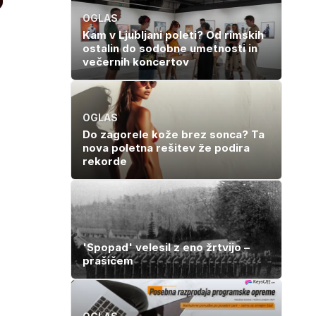
OGLAS
Kam v Ljubljani poleti? Od rimskih
ostalin do sodobne umetnosti in
večernih koncertov
OGLAS
Do zagorele kože brez sonca? Ta
nova poletna rešitev že podira
rekorde
'Spopad' velesil z eno žrtvijo –
prašičem