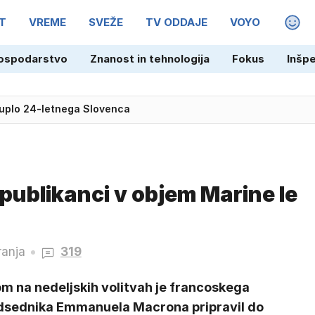
T
VREME
SVEŽE
TV ODDAJE
VOYO
MAGA
ospodarstvo
Znanost in tehnologija
Fokus
Inšp
ruplo 24-letnega Slovenca
epublikanci v objem Marine le
ranja
319
m na nedeljskih volitvah je francoskega
dsednika Emmanuela Macrona pripravil do