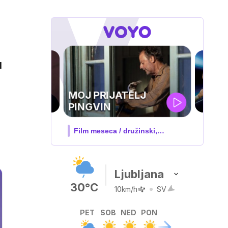
l
UEFA
SUPERPOKAL
V živo na VOYO: sreda ob 20.30
Ljubljana
30°C
10km/h
SV
PET
SOB
NED
PON