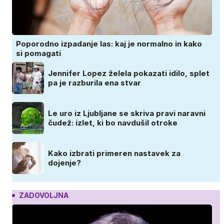
Poporodno izpadanje las: kaj je normalno in kako
si pomagati
Jennifer Lopez želela pokazati idilo, splet
pa je razburila ena stvar
Le uro iz Ljubljane se skriva pravi naravni
čudež: izlet, ki bo navdušil otroke
Kako izbrati primeren nastavek za
dojenje?
ZADOVOLJNA