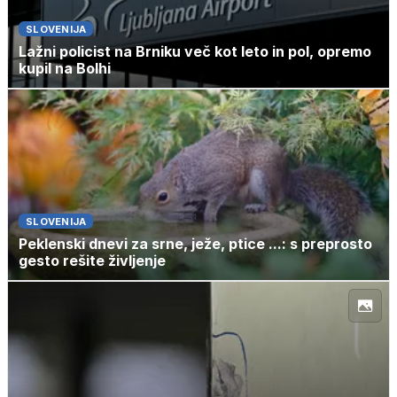
SLOVENIJA
Lažni policist na Brniku več kot leto in pol, opremo
kupil na Bolhi
SLOVENIJA
Peklenski dnevi za srne, ježe, ptice ...: s preprosto
gesto rešite življenje