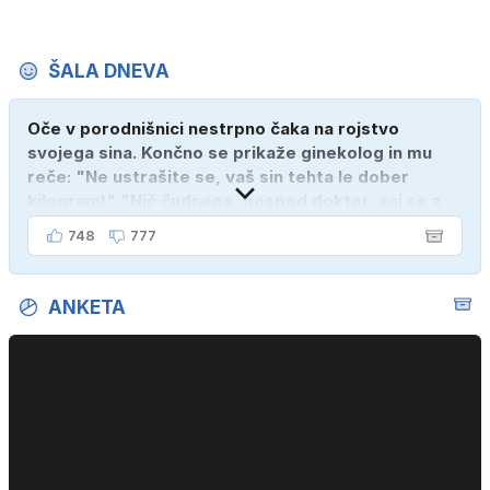
ŠALA DNEVA
Oče v porodnišnici nestrpno čaka na rojstvo
svojega sina. Končno se prikaže ginekolog in mu
reče: "Ne ustrašite se, vaš sin tehta le dober
kilogram!" "Nič čudnega, gospod doktor, saj se z
ženo poznava šele tri mesece."
748
777
ANKETA