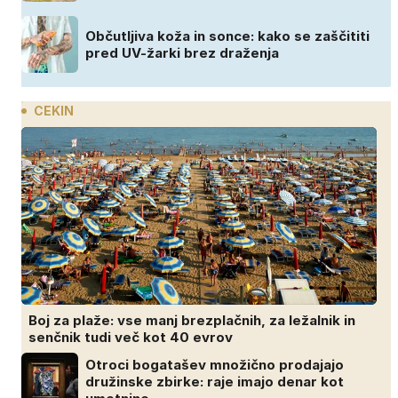
Občutljiva koža in sonce: kako se zaščititi
pred UV-žarki brez draženja
CEKIN
Boj za plaže: vse manj brezplačnih, za ležalnik in
senčnik tudi več kot 40 evrov
Otroci bogatašev množično prodajajo
družinske zbirke: raje imajo denar kot