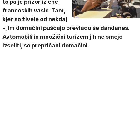
to pa je prizor iz ene
francoskih vasic. Tam,
kjer so živele od nekdaj
- jim domačini puščajo prevlado še dandanes.
Avtomobili in množični turizem jih ne smejo
izseliti, so prepričani domačini.