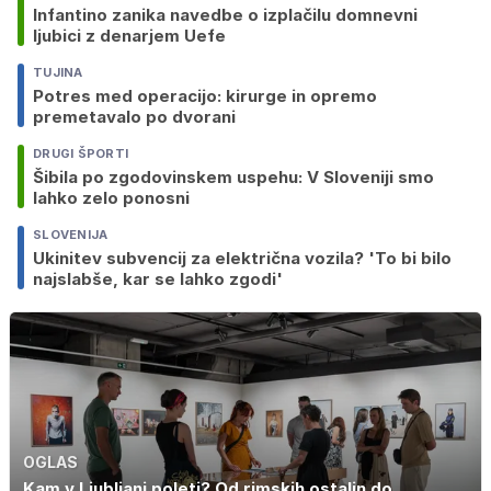
Infantino zanika navedbe o izplačilu domnevni
ljubici z denarjem Uefe
TUJINA
Potres med operacijo: kirurge in opremo
premetavalo po dvorani
DRUGI ŠPORTI
Šibila po zgodovinskem uspehu: V Sloveniji smo
lahko zelo ponosni
SLOVENIJA
Ukinitev subvencij za električna vozila? 'To bi bilo
najslabše, kar se lahko zgodi'
OGLAS
Kam v Ljubljani poleti? Od rimskih ostalin do