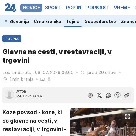
NOVICE
ŠPORT
POP IN
POPKAST
VREME
Slovenija
Črna kronika
Tujina
Gospodarstvo
Znanos
TUJINA
Glavne na cesti, v restavraciji, v
trgovini
Les Lindarets , 09. 07. 2026 06.00
pred 30 dnevi
1 min branja
0
AVTOR:
24UR ZVEČER
Koze povsod - koze, ki
so glavne na cesti, v
restavraciji, v trgovini -