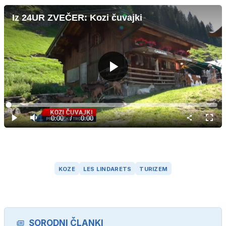
Iz 24UR ZVEČER: Kozi čuvajki
Predvajaj
Loaded
:
0%
Current
0:00
/
Duration
0:00
Predvajaj
Tiho
Celoz
način
Time
KOZE
LES LINDARETS
TURIZEM
SORODNI ČLANKI