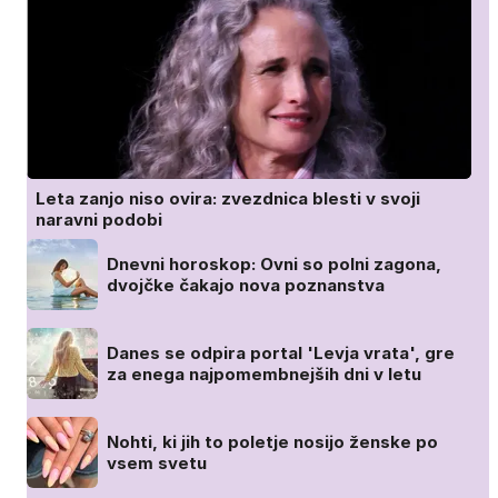
Leta zanjo niso ovira: zvezdnica blesti v svoji
naravni podobi
Dnevni horoskop: Ovni so polni zagona,
dvojčke čakajo nova poznanstva
Danes se odpira portal 'Levja vrata', gre
za enega najpomembnejših dni v letu
Nohti, ki jih to poletje nosijo ženske po
vsem svetu