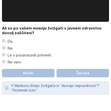
Ali so po vašem mnenju žvižgači v javnem zdravstvu
dovolj zaščiteni?
Da.
Ne.
Le v posameznih primerih.
Ne vem.
Moški
Ženska
V Mariboru iščejo žvižgača in 'skrivajo nepravilnosti'?
'Sistemski izziv'