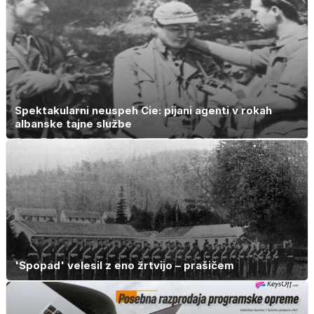
Spektakularni neuspeh Cie: pijani agenti v rokah
albanske tajne službe
'Spopad' velesil z eno žrtvijo – prašičem