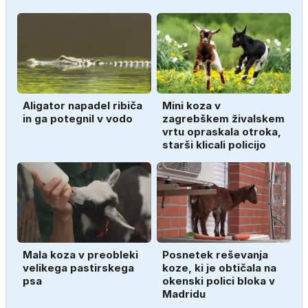
Aligator napadel ribiča
Mini koza v
in ga potegnil v vodo
zagrebškem živalskem
vrtu opraskala otroka,
starši klicali policijo
Mala koza v preobleki
Posnetek reševanja
velikega pastirskega
koze, ki je obtičala na
psa
okenski polici bloka v
Madridu