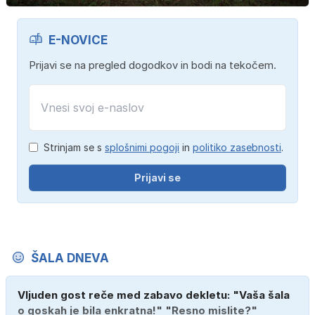
E-NOVICE
Prijavi se na pregled dogodkov in bodi na tekočem.
Strinjam se s
splošnimi pogoji
in
politiko zasebnosti
.
Prijavi se
ŠALA DNEVA
Vljuden gost reče med zabavo dekletu: "Vaša šala
o goskah je bila enkratna!" "Resno mislite?"