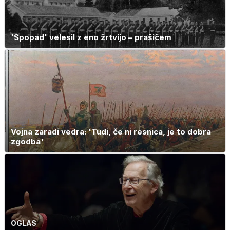
'Spopad' velesil z eno žrtvijo – prašičem
Vojna zaradi vedra: 'Tudi, če ni resnica, je to dobra
zgodba'
OGLAS