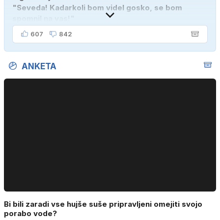
"Seveda! Kadarkoli bom videl gosko, se bom
spomnil na vas!"
607
842
ANKETA
Bi bili zaradi vse hujše suše pripravljeni omejiti svojo
porabo vode?