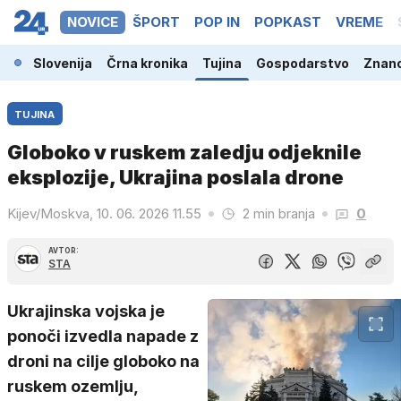
NOVICE
ŠPORT
POP IN
POPKAST
VREME
Slovenija
Črna kronika
Tujina
Gospodarstvo
Znano
TUJINA
Globoko v ruskem zaledju odjeknile
eksplozije, Ukrajina poslala drone
Kijev/Moskva, 10. 06. 2026 11.55
2 min branja
0
AVTOR:
STA
Ukrajinska vojska je
ponoči izvedla napade z
droni na cilje globoko na
ruskem ozemlju,