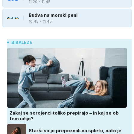
11.20 - 11.45
Budva na morski peni
10.45 - 11.45
BIBALEZE
Zakaj se sorojenci toliko prepirajo – in kaj se ob
tem učijo?
Starši so jo prepoznali na spletu, nato je