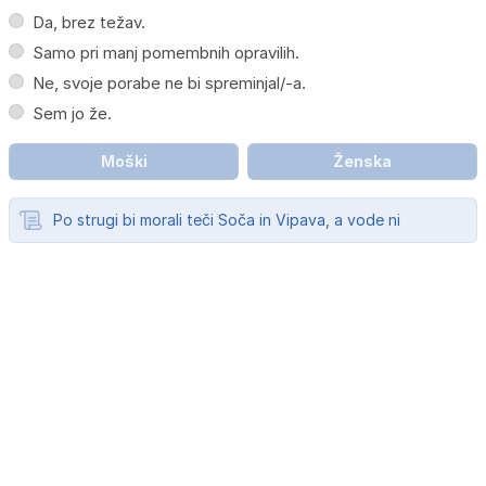
Da, brez težav.
Samo pri manj pomembnih opravilih.
Ne, svoje porabe ne bi spreminjal/-a.
Sem jo že.
Moški
Ženska
Po strugi bi morali teči Soča in Vipava, a vode ni