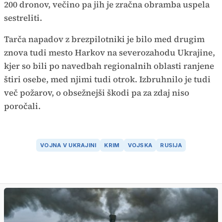
200 dronov, večino pa jih je zračna obramba uspela
sestreliti.
Tarča napadov z brezpilotniki je bilo med drugim
znova tudi mesto Harkov na severozahodu Ukrajine,
kjer so bili po navedbah regionalnih oblasti ranjene
štiri osebe, med njimi tudi otrok. Izbruhnilo je tudi
več požarov, o obsežnejši škodi pa za zdaj niso
poročali.
VOJNA V UKRAJINI
KRIM
VOJSKA
RUSIJA