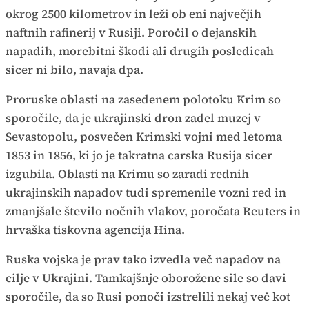
okrog 2500 kilometrov in leži ob eni največjih
naftnih rafinerij v Rusiji. Poročil o dejanskih
napadih, morebitni škodi ali drugih posledicah
sicer ni bilo, navaja dpa.
Proruske oblasti na zasedenem polotoku Krim so
sporočile, da je ukrajinski dron zadel muzej v
Sevastopolu, posvečen Krimski vojni med letoma
1853 in 1856, ki jo je takratna carska Rusija sicer
izgubila. Oblasti na Krimu so zaradi rednih
ukrajinskih napadov tudi spremenile vozni red in
zmanjšale število nočnih vlakov, poročata Reuters in
hrvaška tiskovna agencija Hina.
Ruska vojska je prav tako izvedla več napadov na
cilje v Ukrajini. Tamkajšnje oborožene sile so davi
sporočile, da so Rusi ponoči izstrelili nekaj več kot