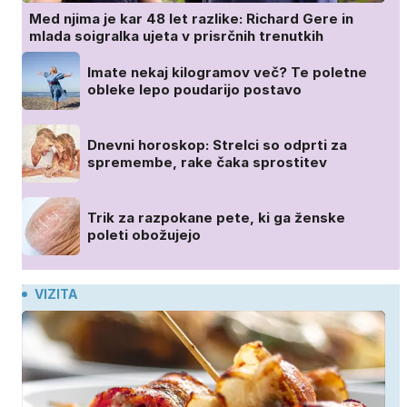
Med njima je kar 48 let razlike: Richard Gere in
mlada soigralka ujeta v prisrčnih trenutkih
Imate nekaj kilogramov več? Te poletne
obleke lepo poudarijo postavo
Dnevni horoskop: Strelci so odprti za
spremembe, rake čaka sprostitev
Trik za razpokane pete, ki ga ženske
poleti obožujejo
VIZITA