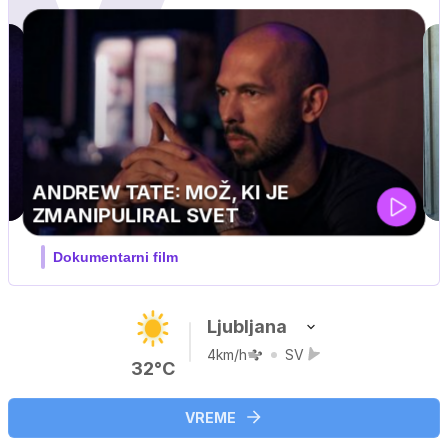
J PRIJATELJ PINGVIN
Film meseca / družinski, pustolovski
Ljubljana
4km/h
SV
32°C
VREME