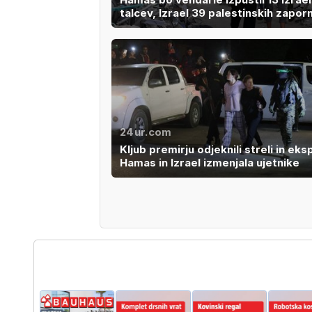
talcev, Izrael 39 palestinskih zapor
24ur.com
Kljub premirju odjeknili streli in eksp
Hamas in Izrael izmenjala ujetnike