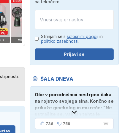
na tekočem.
Strinjam se s
splošnimi pogoji
in
politiko zasebnosti
.
Prijavi se
strpnosti.
ŠALA DNEVA
Oče v porodnišnici nestrpno čaka
na rojstvo svojega sina. Končno se
prikaže ginekolog in mu reče: "Ne
ustrašite se, vaš sin tehta le
dober kilogram!" "Nič čudnega,
736
759
gospod doktor, saj se z ženo
avi se