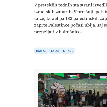
V preteklih tednih sta strani izvedl
izraelskih zaporih. V prejšnji, pet
talce, Izrael pa 183 palestinskih za
zaprte Palestince počasi ubija, sa
prepeljati v bolnišnico.
HAMAS
TALCI
IZRAEL
24ur.com