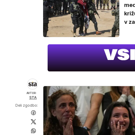
med
križ
v za
AVTOR:
STA
Deli zgodbo: