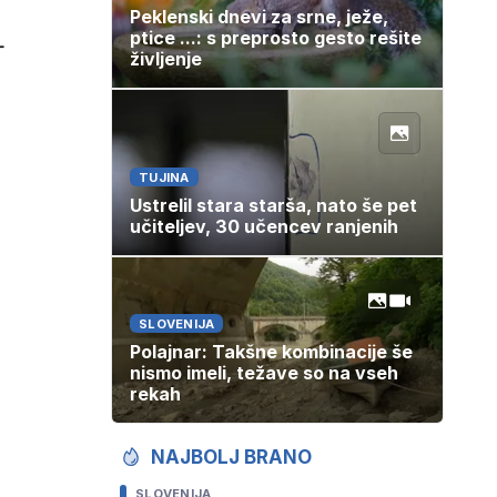
Peklenski dnevi za srne, ježe,
ptice ...: s preprosto gesto rešite
-
življenje
TUJINA
Ustrelil stara starša, nato še pet
učiteljev, 30 učencev ranjenih
SLOVENIJA
Polajnar: Takšne kombinacije še
nismo imeli, težave so na vseh
rekah
NAJBOLJ BRANO
SLOVENIJA