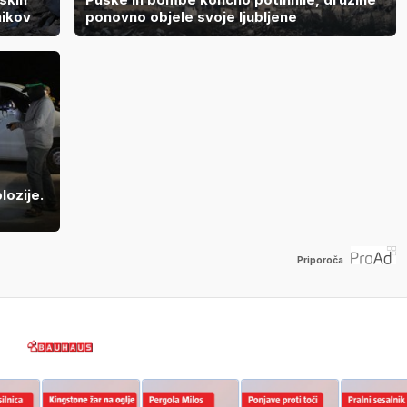
nikov
ponovno objele svoje ljubljene
lozije.
Priporoča