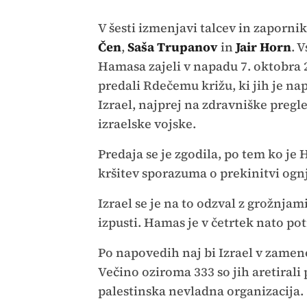
V šesti izmenjavi talcev in zaporni
Čen
,
Saša Trupanov
in
Jair Horn
. V
Hamasa zajeli v napadu 7. oktobra 
predali Rdečemu križu, ki jih je napr
Izrael, najprej na zdravniške pregl
izraelske vojske.
Predaja se je zgodila, po tem ko je 
kršitev sporazuma o prekinitvi ognj
Izrael se je na to odzval z grožnjam
izpusti. Hamas je v četrtek nato potr
Po napovedih naj bi Izrael v zameno
Večino oziroma 333 so jih aretiral
palestinska nevladna organizacija.