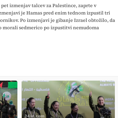
i pet izmenjav talcev za Palestince, zaprte v
i izmenjavi je Hamas pred enim tednom izpustil tri
pornikov. Po izmenjavi je gibanje Izrael obtožilo, da
j so morali sedmerico po izpustitvi nemudoma
24ur.com