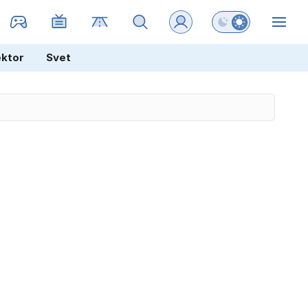
Preklopi barvni na
ZIN
ektor
Svet