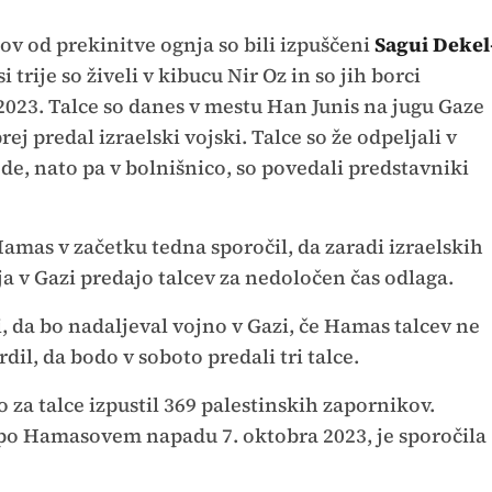
kov od prekinitve ognja so bili izpuščeni
Sagui Dekel
si trije so živeli v kibucu Nir Oz in so jih borci
2023. Talce so danes v mestu Han Junis na jugu Gaze
ej predal izraelski vojski. Talce so že odpeljali v
ede, nato pa v bolnišnico, so povedali predstavniki
Hamas v začetku tedna sporočil, da zaradi izraelskih
a v Gazi predajo talcev za nedoločen čas odlaga.
i, da bo nadaljeval vojno v Gazi, če Hamas talcev ne
dil, da bodo v soboto predali tri talce.
 za talce izpustil 369 palestinskih zapornikov.
i po Hamasovem napadu 7. oktobra 2023, je sporočila