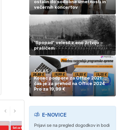
ostalin do sodobne umetnosti in
večernih koncertov
'Spopad' velesil z eno žrtvijo –
prašičem
OGLAS
Konec podpore za Office 2021:
čas je za prehod na Office 2024
Pro za 19,99 €
E-NOVICE
Prijavi se na pregled dogodkov in bodi