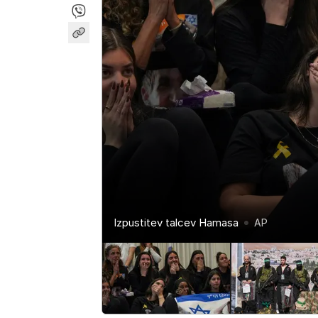
Izpustitev talcev Hamasa
Izpustitev talcev Hamasa
Izpustitev talcev Hamasa
AP
AP
AP