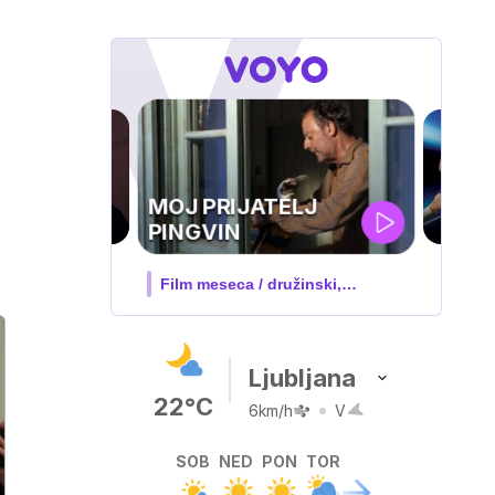
UEFA
SUPERPOKAL
V živo na VOYO: sreda ob 20.30
Ljubljana
22°C
6km/h
V
SOB
NED
PON
TOR