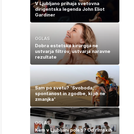
V Ljubljano prihaja svetovna
dirigentska legenda John Eliot
Gardiner
OGLAS
Dobra estetska kirurgija ne
ustvarja filtrov, ustvarja naravne
rezultate
Sam po svetu? 'Svoboda,
spontanost in zgodbe, ki jih ne
zmanjka'
OGLAS
Kam v Ljubljani poleti? Od rimskih