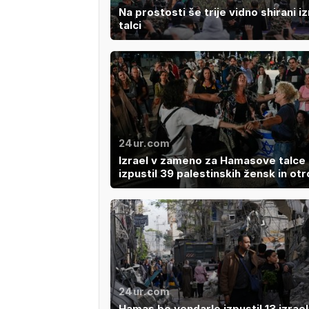
Na prostosti še trije vidno shirani iz
talci
24ur.com
Izrael v zameno za Hamasove talce
izpustil 39 palestinskih žensk in otr
24ur.com
Hamas bo vendarle izpustil 13 izrael