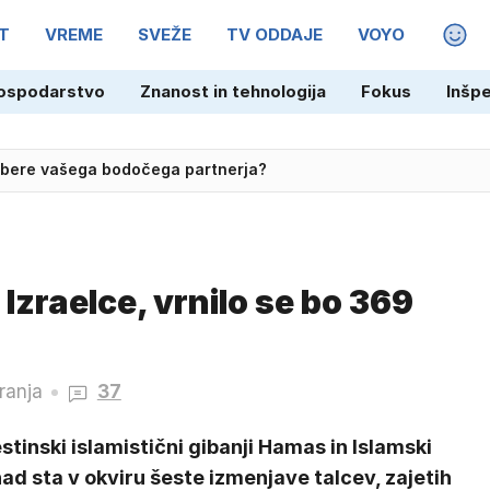
T
VREME
SVEŽE
TV ODDAJE
VOYO
MAGA
ospodarstvo
Znanost in tehnologija
Fokus
Inšp
 izbere vašega bodočega partnerja?
 Izraelce, vrnilo se bo 369
ranja
37
stinski islamistični gibanji Hamas in Islamski
ad sta v okviru šeste izmenjave talcev, zajetih