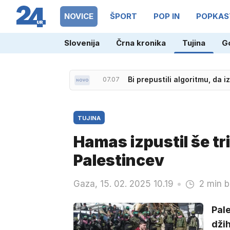
NOVICE
ŠPORT
POP IN
POPKAS
Slovenija
Črna kronika
Tujina
G
07.07
Bi prepustili algoritmu, da
TUJINA
Hamas izpustil še tri
Palestincev
Gaza, 15. 02. 2025 10.19
2 min b
Pale
džih