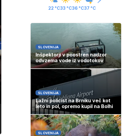
22 °C
33 °C
36 °C
37 °C
SLOVENIJA
Inšpektorji v poostren nadzor
odvzema vode iz vodotokov
SLOVENIJA
Lažni policist na Brniku več kot
leto in pol, opremo kupil na Bolhi
SLOVENIJA