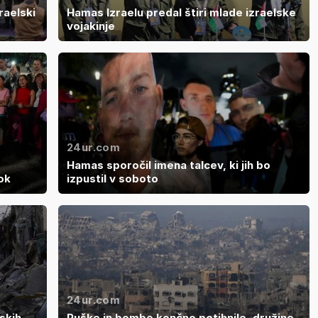
raelski
Hamas Izraelu predal štiri mlade izraelske
vojakinje
24ur.com
Hamas sporočil imena talcev, ki jih bo
ok
izpustil v soboto
24ur.com
skih
Puške in bombe končno potihnile, družine