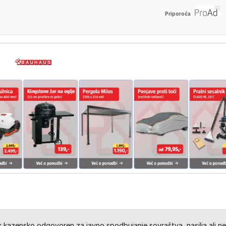
Priporoča
kazensko odgovoren za javno spodbujanje sovraštva, nasilja ali ne