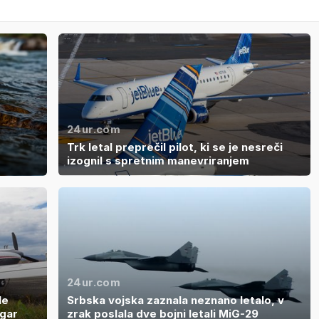
24ur.com
Trk letal preprečil pilot, ki se je nesreči
izognil s spretnim manevriranjem
24ur.com
le
Srbska vojska zaznala neznano letalo, v
ugar
zrak poslala dve bojni letali MiG-29