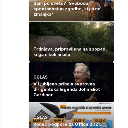
Sam po svetu? 'Svoboda,
spontanost in zgodbe, ki jih ne
zmanjka'
Trdnjava, pripravljena na spopad,
ki ga nikoli ni bilo
OGLAS
V Ljubljano prihaja svetovna
dirigentska legenda John Eliot
Gardiner
OGLAS
Konec podpore za Office 2021: