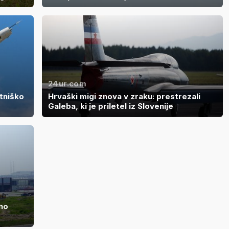
24ur.com
tniško
Hrvaški migi znova v zraku: prestrezali
Galeba, ki je priletel iz Slovenije
lno