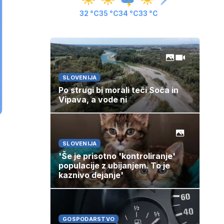
32 °C
35 °C
34 °C
33 °C
SLOVENIJA
Po strugi bi morali teči Soča in
Vipava, a vode ni
SLOVENIJA
'Še je prisotno 'kontroliranje'
populacije z ubijanjem. To je
kaznivo dejanje'
GOSPODARSTVO