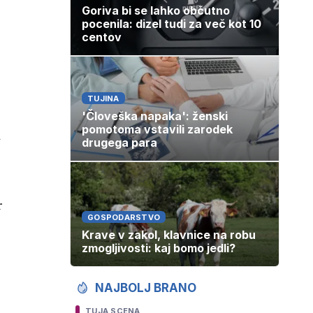
Goriva bi se lahko občutno
pocenila: dizel tudi za več kot 10
centov
TUJINA
'Človeška napaka': ženski
pomotoma vstavili zarodek
a
drugega para
r
GOSPODARSTVO
Krave v zakol, klavnice na robu
zmogljivosti: kaj bomo jedli?
NAJBOLJ BRANO
TUJA SCENA