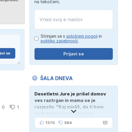
na tekočem.
Strinjam se s
splošnimi pogoji
in
politiko zasebnosti
.
avi se
Prijavi se
ŠALA DNEVA
Desetletni Jure je prišel domov
ves raztrgan in mama se je
razjezila: "Kaj misliš, da ti bom
0
1
vsak teden kupovala nova
oblačila?" "Bodi vesela, da je
1370
584
tako!" je odgovoril Jure. "Sosedje