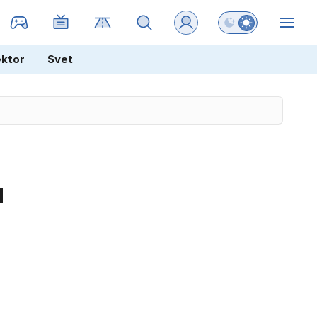
Preklopi barvni na
ZIN
ektor
Svet
l