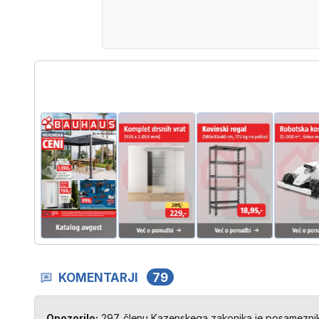
KOMENTARJI
79
Opozorilo:
297. členu Kazenskega zakonika je posameznik 