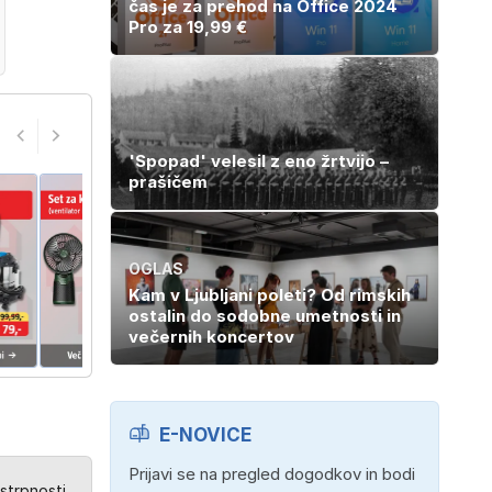
čas je za prehod na Office 2024
Pro za 19,99 €
'Spopad' velesil z eno žrtvijo –
prašičem
OGLAS
Kam v Ljubljani poleti? Od rimskih
ostalin do sodobne umetnosti in
večernih koncertov
E-NOVICE
Prijavi se na pregled dogodkov in bodi
strpnosti.