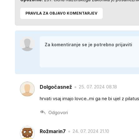
PRAVILA ZA OBJAVO KOMENTARJEV
Dolgočasnež
25. 07. 2024 08.18
hrvati vsaj imajo lovce..mi ga ne bi ujel z pilatusi 
Odgovori
Rožmarin7
24. 07. 2024 21.10