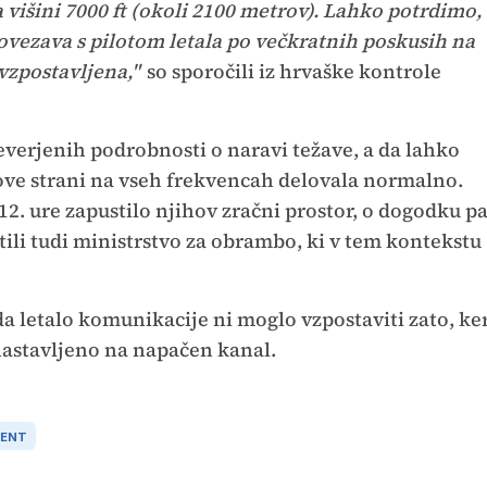
višini 7000 ft (okoli 2100 metrov). Lahko potrdimo,
vezava s pilotom letala po večkratnih poskusih na
vzpostavljena,"
so sporočili iz hrvaške kontrole
everjenih podrobnosti o naravi težave, a da lahko
hove strani na vseh frekvencah delovala normalno.
i 12. ure zapustilo njihov zračni prostor, o dogodku p
li tudi ministrstvo za obrambo, ki v tem kontekstu
a letalo komunikacije ni moglo vzpostaviti zato, ke
 nastavljeno na napačen kanal.
DENT