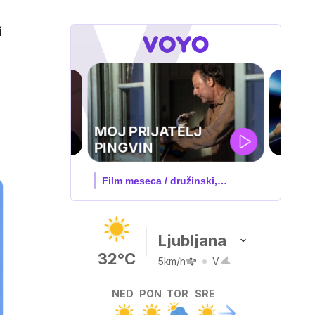
i
UEFA
SUPERPOKAL
V živo na VOYO: sreda ob 20.30
Ljubljana
32°C
5km/h
V
NED
PON
TOR
SRE