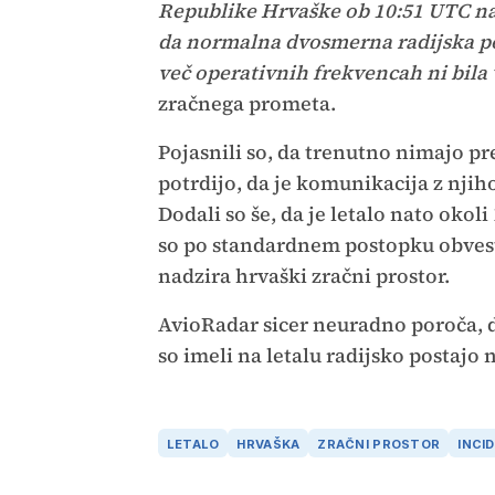
Republike Hrvaške ob 10:51 UTC na 
da normalna dvosmerna radijska po
več operativnih frekvencah ni bila 
zračnega prometa.
Pojasnili so, da trenutno nimajo pr
potrdijo, da je komunikacija z nji
Dodali so še, da je letalo nato okol
so po standardnem postopku obvesti
nadzira hrvaški zračni prostor.
AvioRadar sicer neuradno poroča, d
so imeli na letalu radijsko postajo
LETALO
HRVAŠKA
ZRAČNI PROSTOR
INCI