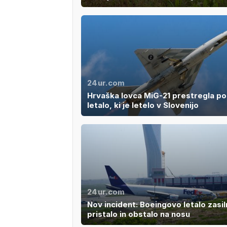
24ur.com
Hrvaška lovca MiG-21 prestregla po
letalo, ki je letelo v Slovenijo
24ur.com
Nov incident: Boeingovo letalo zasi
pristalo in obstalo na nosu