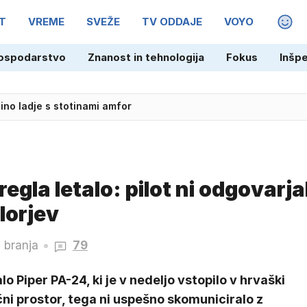
T
VREME
SVEŽE
TV ODDAJE
VOYO
MAGA
ospodarstvo
Znanost in tehnologija
Fokus
Inšp
itino ladje s stotinami amfor
egla letalo: pilot ni odgovarja
lorjev
 branja
79
lo Piper PA-24, ki je v nedeljo vstopilo v hrvaški
ni prostor, tega ni uspešno skomuniciralo z