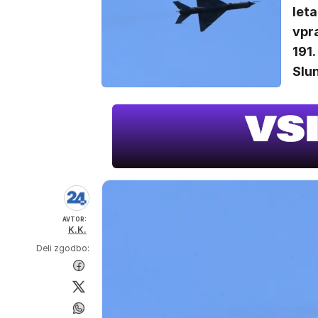
leta
vpra
191.
Slun
AVTOR:
K.K.
Deli zgodbo: