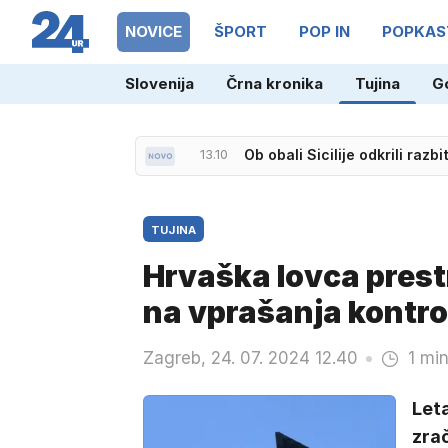
NOVICE
ŠPORT
POP IN
POPKAS
Slovenija
Črna kronika
Tujina
G
13.10
Ob obali Sicilije odkrili razb
TUJINA
Hrvaška lovca prestr
na vprašanja kontro
Zagreb, 24. 07. 2024 12.40
1 min
Leta
zrač