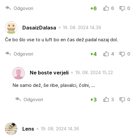
Odgovori
+6
6
0
DasaizDalasa
19. 08. 2024 14.39
Če bo šlo vse to u luft bo en čas dež padal nazaj dol.
Odgovori
+4
4
0
Ne boste verjeli
19. 08. 2024 15.22
Ne samo dež, še ribe, plavalci, čolni, ...
Odgovori
+3
3
0
Lens
19. 08. 2024 14.36