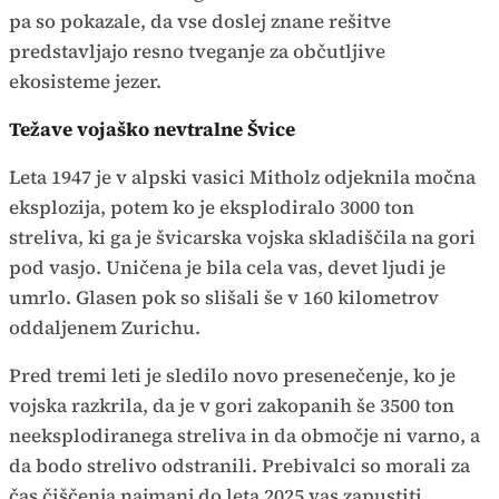
pa so pokazale, da vse doslej znane rešitve
predstavljajo resno tveganje za občutljive
ekosisteme jezer.
Težave vojaško nevtralne Švice
Leta 1947 je v alpski vasici Mitholz odjeknila močna
eksplozija, potem ko je eksplodiralo 3000 ton
streliva, ki ga je švicarska vojska skladiščila na gori
pod vasjo. Uničena je bila cela vas, devet ljudi je
umrlo. Glasen pok so slišali še v 160 kilometrov
oddaljenem Zurichu.
Pred tremi leti je sledilo novo presenečenje, ko je
vojska razkrila, da je v gori zakopanih še 3500 ton
neeksplodiranega streliva in da območje ni varno, a
da bodo strelivo odstranili. Prebivalci so morali za
čas čiščenja najmanj do leta 2025 vas zapustiti,