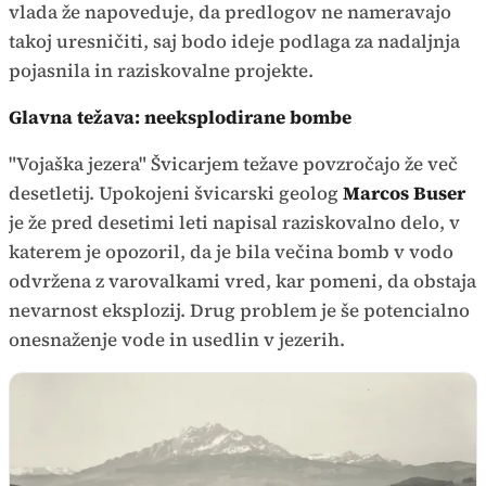
vlada že napoveduje, da predlogov ne nameravajo
takoj uresničiti, saj bodo ideje podlaga za nadaljnja
pojasnila in raziskovalne projekte.
Glavna težava: neeksplodirane bombe
"Vojaška jezera" Švicarjem težave povzročajo že več
desetletij. Upokojeni švicarski geolog
Marcos Buser
je že pred desetimi leti napisal raziskovalno delo, v
katerem je opozoril, da je bila večina bomb v vodo
odvržena z varovalkami vred, kar pomeni, da obstaja
nevarnost eksplozij. Drug problem je še potencialno
onesnaženje vode in usedlin v jezerih.