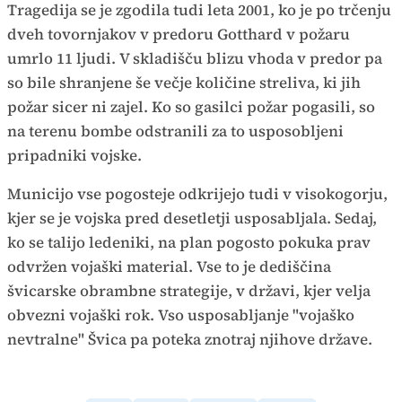
Tragedija se je zgodila tudi leta 2001, ko je po trčenju
dveh tovornjakov v predoru Gotthard v požaru
umrlo 11 ljudi. V skladišču blizu vhoda v predor pa
so bile shranjene še večje količine streliva, ki jih
požar sicer ni zajel. Ko so gasilci požar pogasili, so
na terenu bombe odstranili za to usposobljeni
pripadniki vojske.
Municijo vse pogosteje odkrijejo tudi v visokogorju,
kjer se je vojska pred desetletji usposabljala. Sedaj,
ko se talijo ledeniki, na plan pogosto pokuka prav
odvržen vojaški material. Vse to je dediščina
švicarske obrambne strategije, v državi, kjer velja
obvezni vojaški rok. Vso usposabljanje "vojaško
nevtralne" Švica pa poteka znotraj njihove države.