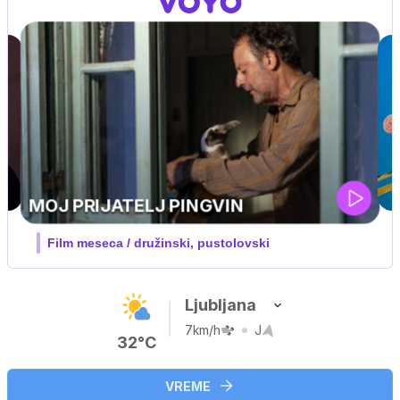
IQ 160
Nova hrvaška serija
Ljubljana
7km/h
J
32°C
VREME