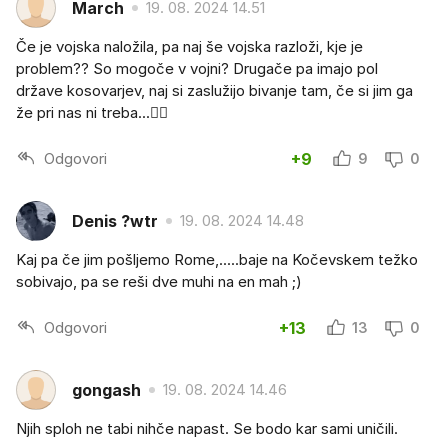
March
19. 08. 2024 14.51
Če je vojska naložila, pa naj še vojska razloži, kje je
problem?? So mogoče v vojni? Drugače pa imajo pol
države kosovarjev, naj si zaslužijo bivanje tam, če si jim ga
že pri nas ni treba...🤷‍♂️
Odgovori
+9
9
0
Denis ?wtr
19. 08. 2024 14.48
Kaj pa če jim pošljemo Rome,.....baje na Kočevskem težko
sobivajo, pa se reši dve muhi na en mah ;)
Odgovori
+13
13
0
gongash
19. 08. 2024 14.46
Njih sploh ne tabi nihče napast. Se bodo kar sami uničili.