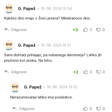
G. Papež
19. 08. 2024 15.54
Kakšno dno imajo v Švici jezera? Miniiiiranooo dno.
Odgovori
+3
3
0
G. Papež
19. 08. 2024 15.51
Sami dohtarji prihajajo, pa nobenega deminerja? Lahko jih
priučimo kot jezika. Na hitro.
Odgovori
+2
2
0
G. Papež
19. 08. 2024 15.52
Nerazumevanje lahko ima posledice.
Odgovori
0
0