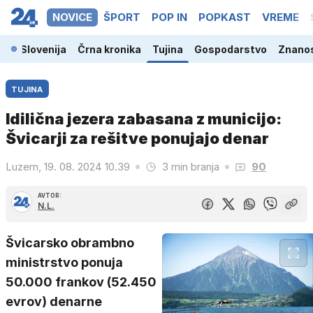
NOVICE
ŠPORT
POP IN
POPKAST
VREME
Slovenija
Črna kronika
Tujina
Gospodarstvo
Znanos
TUJINA
Idilična jezera zabasana z municijo:
Švicarji za rešitve ponujajo denar
Luzern, 19. 08. 2024 10.39
3 min branja
90
AVTOR:
N.L.
Švicarsko obrambno
ministrstvo ponuja
50.000 frankov (52.450
evrov) denarne