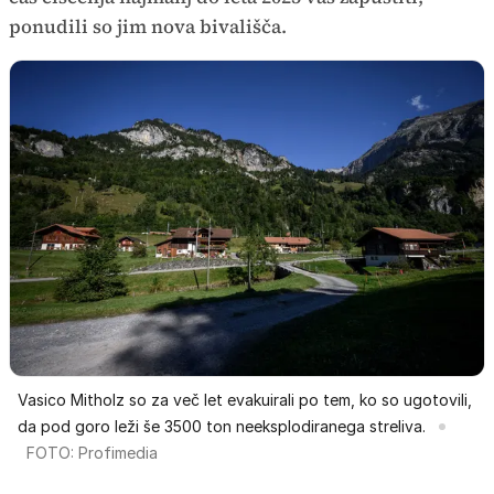
ponudili so jim nova bivališča.
Vasico Mitholz so za več let evakuirali po tem, ko so ugotovili,
da pod goro leži še 3500 ton neeksplodiranega streliva.
FOTO: Profimedia