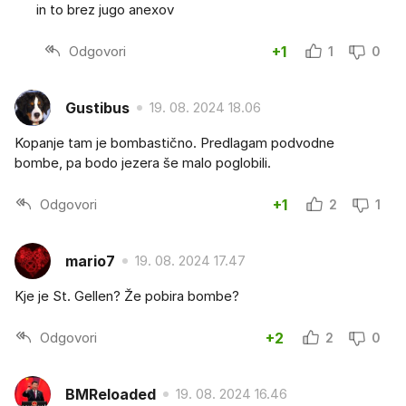
in to brez jugo anexov
Odgovori
+1
1
0
Gustibus
19. 08. 2024 18.06
Kopanje tam je bombastično. Predlagam podvodne
bombe, pa bodo jezera še malo poglobili.
Odgovori
+1
2
1
mario7
19. 08. 2024 17.47
Kje je St. Gellen? Že pobira bombe?
Odgovori
+2
2
0
BMReloaded
19. 08. 2024 16.46