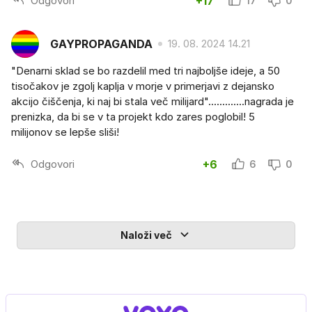
Odgovori
+17
17
0
GAYPROPAGANDA
19. 08. 2024 14.21
"Denarni sklad se bo razdelil med tri najboljše ideje, a 50
tisočakov je zgolj kaplja v morje v primerjavi z dejansko
akcijo čiščenja, ki naj bi stala več milijard".............nagrada je
prenizka, da bi se v ta projekt kdo zares poglobil! 5
milijonov se lepše sliši!
Odgovori
+6
6
0
Naloži več