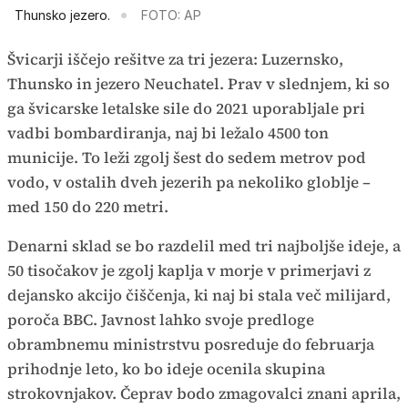
Thunsko jezero.
FOTO: AP
Švicarji iščejo rešitve za tri jezera: Luzernsko,
Thunsko in jezero Neuchatel. Prav v slednjem, ki so
ga švicarske letalske sile do 2021 uporabljale pri
vadbi bombardiranja, naj bi ležalo 4500 ton
municije. To leži zgolj šest do sedem metrov pod
vodo, v ostalih dveh jezerih pa nekoliko globlje –
med 150 do 220 metri.
Denarni sklad se bo razdelil med tri najboljše ideje, a
50 tisočakov je zgolj kaplja v morje v primerjavi z
dejansko akcijo čiščenja, ki naj bi stala več milijard,
poroča BBC. Javnost lahko svoje predloge
obrambnemu ministrstvu posreduje do februarja
prihodnje leto, ko bo ideje ocenila skupina
strokovnjakov. Čeprav bodo zmagovalci znani aprila,