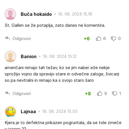
Buča hokaido
19. 08. 2024 15.18
St. Gallen se že potaplja, zato danes ne komentira.
Odgovori
+6
6
0
Banion
19. 08. 2024 15.12
američani nimajo tah težav, ko se jim naber eže nekje
sprožijo vojno da spravijo stare in odvečne zaloge, švicarji
so pa nevtralni in nimajo ka s svojo staro šaro
Odgovori
+8
9
1
Lajnaa
19. 08. 2024 15.05
Kjera je to defektna prikazen pogruntala, da se tole zmeče
v jezero ??