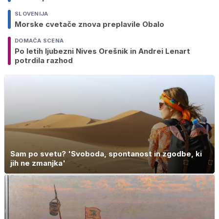
SLOVENIJA
Morske cvetače znova preplavile Obalo
DOMAČA SCENA
Po letih ljubezni Nives Orešnik in Andrei Lenart
potrdila razhod
Sam po svetu? 'Svoboda, spontanost in zgodbe, ki
jih ne zmanjka'