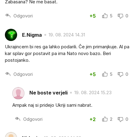
Zabasana? Ne me basat.
Odgovori
+5
5
0
E.Nigma
19. 08. 2024 14.31
Ukrajincem bi res ga lahko podarili. Če jim primanjkuje. Al pa
kar splav gor postavit pa ima Nato novo bazo. Beri
postojanko.
Odgovori
+5
5
0
Ne boste verjeli
19. 08. 2024 15.23
Ampak naj si pridejo Ukriji sami nabrat.
Odgovori
+2
2
0