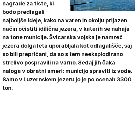
nagrade za tiste, ki
bodo predlagali
najboljše ideje, kako na varen in okolju prijazen
način očistiti idilična jezera, v katerih se nahaja
na tone municije. Švicarska vojska je namreč
jezera dolga leta uporabljala kot odlagališče, saj
so bili prepričani, da so s tem neeksplodirano
strelivo pospravili na varno. Sedaj jih čaka
naloga v obratni smeri: municijo spraviti iz vode.
Samo v Luzernskem jezeru jo je po ocenah 3300
ton.