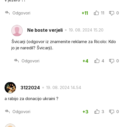
Odgovori
+11
11
0
Ne boste verjeli
19. 08. 2024 15.20
Švicarji (odgovor iz znamenite reklame za Ricolo: Kdo
jo je naredil? Švicarji).
Odgovori
+4
4
0
3122024
19. 08. 2024 14.54
a rabijo za donacijo ukraini ?
Odgovori
+3
3
0