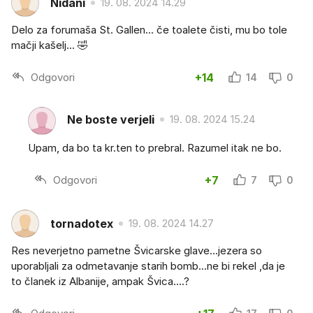
Nidani
19. 08. 2024 14.29
Delo za forumaša St. Gallen... če toalete čisti, mu bo tole
mačji kašelj... 🤣
Odgovori
+14
14
0
Ne boste verjeli
19. 08. 2024 15.24
Upam, da bo ta kr.ten to prebral. Razumel itak ne bo.
Odgovori
+7
7
0
tornadotex
19. 08. 2024 14.27
Res neverjetno pametne Švicarske glave...jezera so
uporabljali za odmetavanje starih bomb...ne bi rekel ,da je
to članek iz Albanije, ampak Švica....?