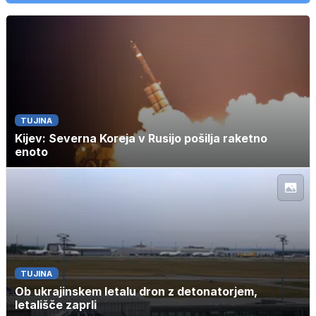
TUJINA
Kijev: Severna Koreja v Rusijo pošilja raketno
enoto
TUJINA
Ob ukrajinskem letalu dron z detonatorjem,
letališče zaprli