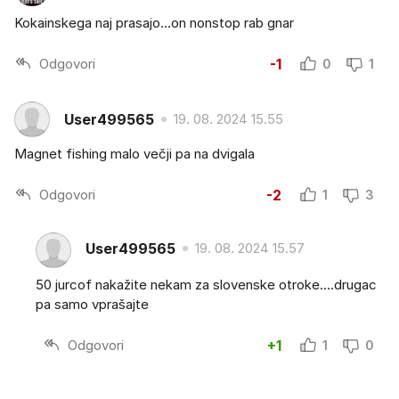
Kokainskega naj prasajo...on nonstop rab gnar
Odgovori
-1
0
1
User499565
19. 08. 2024 15.55
Magnet fishing malo večji pa na dvigala
Odgovori
-2
1
3
User499565
19. 08. 2024 15.57
50 jurcof nakažite nekam za slovenske otroke....drugac
pa samo vprašajte
Odgovori
+1
1
0