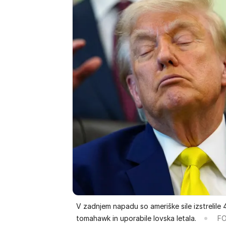
V zadnjem napadu so ameriške sile izstrelile 
tomahawk in uporabile lovska letala.
FO