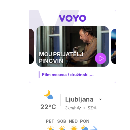
ATELJ
 družinski,
Ljubljana
22°C
3km/h
SZ
PET
SOB
NED
PON