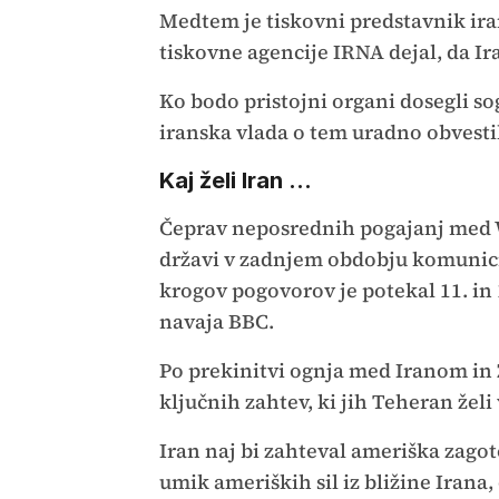
Medtem je tiskovni predstavnik ir
tiskovne agencije IRNA dejal, da Ir
Ko bodo pristojni organi dosegli s
iranska vlada o tem uradno obvestil
Kaj želi Iran ...
Čeprav neposrednih pogajanj med W
državi v zadnjem obdobju komunici
krogov pogovorov je potekal 11. in 
navaja BBC.
Po prekinitvi ognja med Iranom in 
ključnih zahtev, ki jih Teheran želi
Iran naj bi zahteval ameriška zago
umik ameriških sil iz bližine Iran