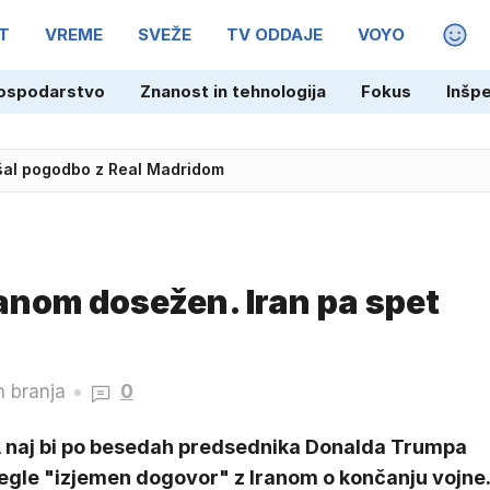
T
VREME
SVEŽE
TV ODDAJE
VOYO
MAGA
ospodarstvo
Znanost in tehnologija
Fokus
Inšp
jšal pogodbo z Real Madridom
anom dosežen. Iran pa spet
n branja
0
 naj bi po besedah predsednika Donalda Trumpa
egle "izjemen dogovor" z Iranom o končanju vojne.