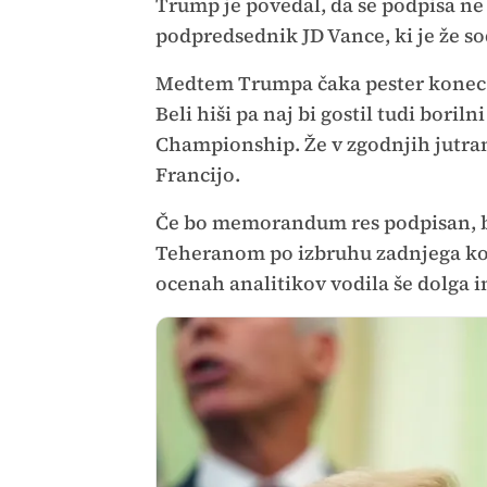
Trump je povedal, da se podpisa ne 
podpredsednik JD Vance, ki je že so
Medtem Trumpa čaka pester konec te
Beli hiši pa naj bi gostil tudi bori
Championship. Že v zgodnjih jutran
Francijo.
Če bo memorandum res podpisan, 
Teheranom po izbruhu zadnjega kon
ocenah analitikov vodila še dolga 