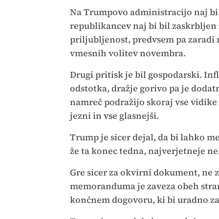
Na Trumpovo administracijo naj bi p
republikancev naj bi bil zaskrblje
priljubljenost, predvsem pa zaradi 
vmesnih volitev novembra.
Drugi pritisk je bil gospodarski. In
odstotka, dražje gorivo pa je dodat
namreč podražijo skoraj vse vidike ž
jezni in vse glasnejši.
Trump je sicer dejal, da bi lahko
že ta konec tedna, najverjetneje ne
Gre sicer za okvirni dokument, ne
memoranduma je zaveza obeh strani
končnem dogovoru, ki bi uradno zak