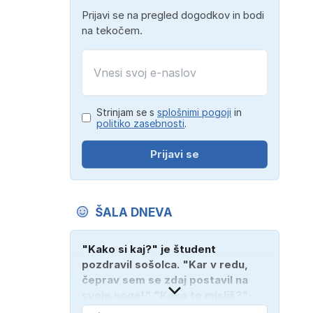
Prijavi se na pregled dogodkov in bodi
na tekočem.
Strinjam se s
splošnimi pogoji
in
politiko zasebnosti
.
Prijavi se
ŠALA DNEVA
"Kako si kaj?" je študent
pozdravil sošolca. "Kar v redu,
čeprav sem se zdaj postavil na
svoje noge!" "Kako to misliš?"
"Oče mi je vzel avto!"