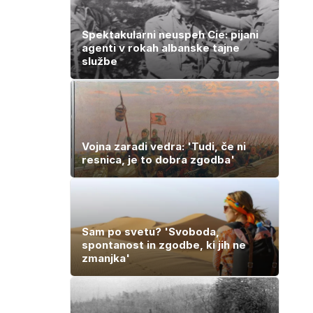
Spektakularni neuspeh Cie: pijani
agenti v rokah albanske tajne
službe
Vojna zaradi vedra: 'Tudi, če ni
resnica, je to dobra zgodba'
Sam po svetu? 'Svoboda,
spontanost in zgodbe, ki jih ne
zmanjka'