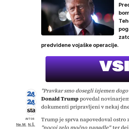
Pre
bomb
Teh
poga
zato
predvidene vojaške operacije.
"Pravkar smo dosegli izjemen dogo
Donald Trump
povedal novinarjem v
dokumenti pripravljeni v nekaj dne
Trump je sprva napovedoval ostro za
AVTOR:
Ne.M.
N.Š.
"nocoj zelo močno napadle"
ter de