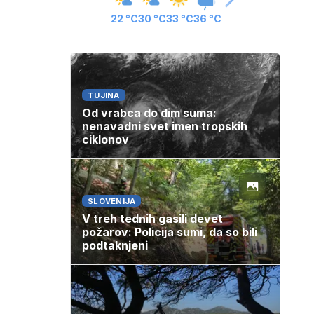
22 °C
30 °C
33 °C
36 °C
TUJINA
Od vrabca do dim suma:
nenavadni svet imen tropskih
ciklonov
SLOVENIJA
V treh tednih gasili devet
požarov: Policija sumi, da so bili
podtaknjeni