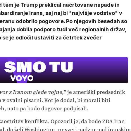
d tem je Trump preklical načrtovane napade in
ardiranje Irana, saj naj bi "najvišje vodstvo" v
eranu odobrilo pogovore. Po njegovih besedah so
janja dobila podporo tudi več regionalnih držav,
 se je odločil ustaviti za četrtek zvečer
MOJ PRIJ
PINGVIN
Film meseca /
pustolovski
vor z Iranom glede vojne,"
je ameriški predsednik
 ovalni pisarni. Kot je dodal, bi morali biti
h, nato pa bodo dogovor podpisali.
ostritev konflikta. Opozoril je, da bodo ZDA Iran
jal, da želi Washington prevzeti nadzor nad iranskim