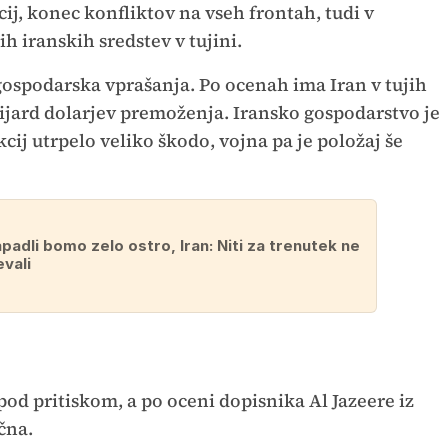
ij, konec konfliktov na vseh frontah, tudi v
h iranskih sredstev v tujini.
spodarska vprašanja. Po ocenah ima Iran v tujih
jard dolarjev premoženja. Iransko gospodarstvo je
ij utrpelo veliko škodo, vojna pa je položaj še
padli bomo zelo ostro, Iran: Niti za trenutek ne
vali
 pod pritiskom, a po oceni dopisnika Al Jazeere iz
čna.