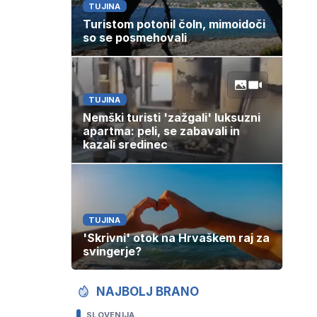
TUJINA
Turistom potonil čoln, mimoidoči
so se posmehovali
TUJINA
Nemški turisti 'zažgali' luksuzni
apartma: peli, se zabavali in
kazali sredinec
TUJINA
'Skrivni' otok na Hrvaškem raj za
svingerje?
NAJBOLJ BRANO
SLOVENIJA