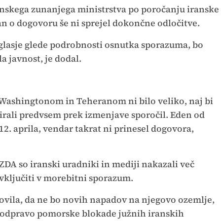
anskega zunanjega ministrstva po poročanju iranske
an o dogovoru še ni sprejel dokončne odločitve.
oglasje glede podrobnosti osnutka sporazuma, bo
a javnost, je dodal.
ashingtonom in Teheranom ni bilo veliko, naj bi
rali predvsem prek izmenjave sporočil. Eden od
12. aprila, vendar takrat ni prinesel dogovora,
ZDA so iranski uradniki in mediji nakazali več
 vključiti v morebitni sporazum.
tovila, da ne bo novih napadov na njegovo ozemlje,
a, odpravo pomorske blokade južnih iranskih