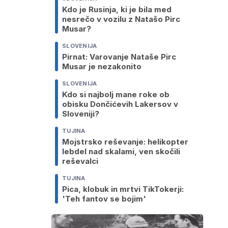
Kdo je Rusinja, ki je bila med
nesrečo v vozilu z Natašo Pirc
Musar?
SLOVENIJA
Pirnat: Varovanje Nataše Pirc
Musar je nezakonito
SLOVENIJA
Kdo si najbolj mane roke ob
obisku Dončićevih Lakersov v
Sloveniji?
TUJINA
Mojstrsko reševanje: helikopter
lebdel nad skalami, ven skočili
reševalci
TUJINA
Pica, klobuk in mrtvi TikTokerji:
'Teh fantov se bojim'