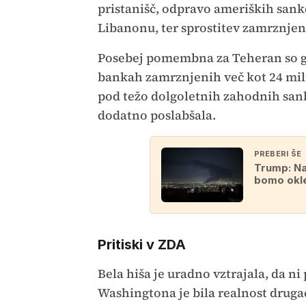
pristanišč, odpravo ameriških sankc
Libanonu, ter sprostitev zamrznjeni
Posebej pomembna za Teheran so go
bankah zamrznjenih več kot 24 mili
pod težo dolgoletnih zahodnih sankc
dodatno poslabšala.
PREBERI ŠE
Trump: Na
bomo okle
Pritiski v ZDA
Bela hiša je uradno vztrajala, da ni
Washingtona je bila realnost druga