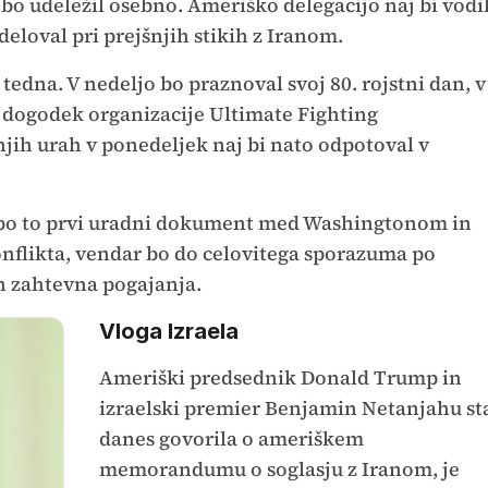
bo udeležil osebno. Ameriško delegacijo naj bi vodi
deloval pri prejšnjih stikih z Iranom.
dna. V nedeljo bo praznoval svoj 80. rojstni dan, v
lni dogodek organizacije Ultimate Fighting
jih urah v ponedeljek naj bi nato odpotoval v
bo to prvi uradni dokument med Washingtonom in
flikta, vendar bo do celovitega sporazuma po
in zahtevna pogajanja.
Vloga Izraela
Ameriški predsednik Donald Trump in
izraelski premier Benjamin Netanjahu st
danes govorila o ameriškem
memorandumu o soglasju z Iranom, je