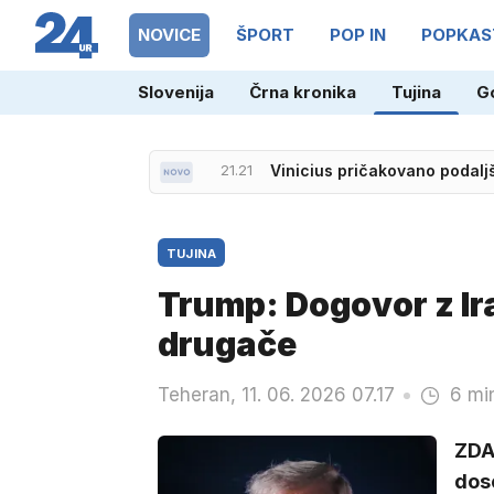
NOVICE
ŠPORT
POP IN
POPKAS
Slovenija
Črna kronika
Tujina
G
21.21
Vinicius pričakovano podal
TUJINA
Trump: Dogovor z Ir
drugače
Teheran, 11. 06. 2026 07.17
6 mi
ZDA
dos