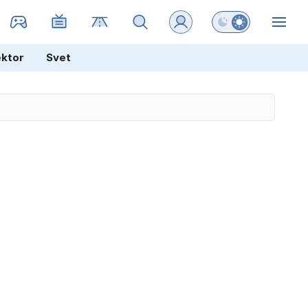
Preklopi barvni na
ZIN
ektor
Svet