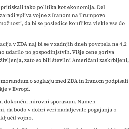
ritiskali tako politika kot ekonomija. Del
n zaradi vpliva vojne z Iranom na Trumpovo
možnosti, da bi se posledice konflikta vlekle vse do
flacija v ZDA naj bi se v zadnjih dneh povzpela na 4,2
no udarilo po gospodinjstvih. Višje cene goriva
ivljenja, zato so bili številni Američani zaskrbljeni,
 memorandum o soglasju med ZDA in Iranom podpisali
kje v Evropi.
 za dokončni mirovni sporazum. Namen
, da bodo v dobri veri nadaljevale pogajanja o
ljučil vojno.