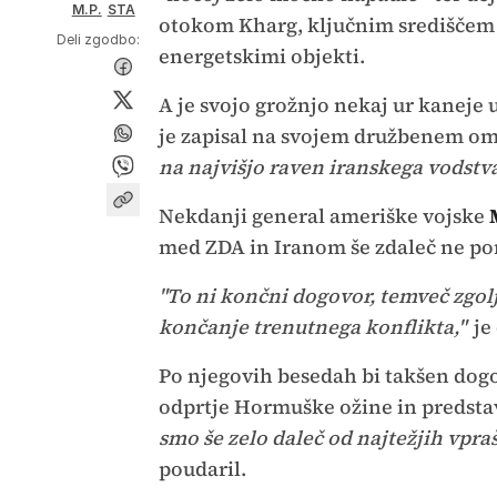
M.P.
STA
otokom Kharg, ključnim središčem 
Deli zgodbo:
energetskimi objekti.
A je svojo grožnjo nekaj ur kaneje 
je zapisal na svojem družbenem om
na najvišjo raven iranskega vodstva 
Nekdanji general ameriške vojske
med ZDA in Iranom še zdaleč ne po
"To ni končni dogovor, temveč zgol
končanje trenutnega konflikta,"
je 
Po njegovih besedah bi takšen dog
odprtje Hormuške ožine in predstav
smo še zelo daleč od najtežjih vpraša
poudaril.