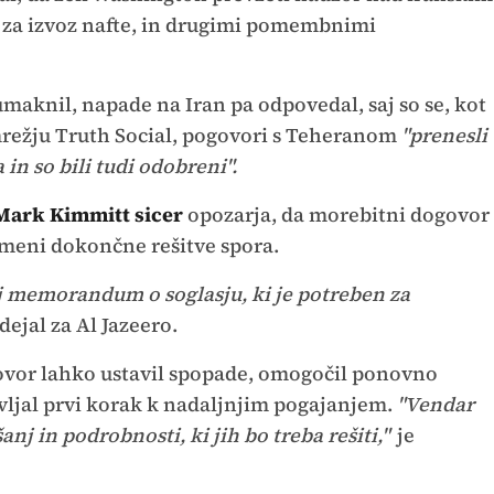
za izvoz nafte, in drugimi pomembnimi
umaknil, napade na Iran pa odpovedal, saj so se, kot
režju Truth Social, pogovori s Teheranom
"prenesli
in so bili tudi odobreni".
Mark Kimmitt sicer
opozarja, da morebitni dogovor
meni dokončne rešitve spora.
j memorandum o soglasju, ki je potreben za
dejal za Al Jazeero.
ovor lahko ustavil spopade, omogočil ponovno
ljal prvi korak k nadaljnjim pogajanjem.
"Vendar
nj in podrobnosti, ki jih bo treba rešiti,"
je