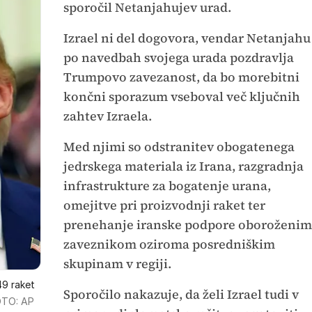
sporočil Netanjahujev urad.
Izrael ni del dogovora, vendar Netanjahu
po navedbah svojega urada pozdravlja
Trumpovo zavezanost, da bo morebitni
končni sporazum vseboval več ključnih
zahtev Izraela.
Med njimi so odstranitev obogatenega
jedrskega materiala iz Irana, razgradnja
infrastrukture za bogatenje urana,
omejitve pri proizvodnji raket ter
prenehanje iranske podpore oboroženim
zaveznikom oziroma posredniškim
skupinam v regiji.
49 raket
Sporočilo nakazuje, da želi Izrael tudi v
TO: AP