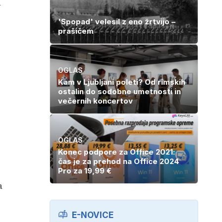
l
'Spopad' velesil z eno žrtvijo –
prašičem
OGLAS
Kam v Ljubljani poleti? Od rimskih
ostalin do sodobne umetnosti in
večernih koncertov
OGLAS
Konec podpore za Office 2021:
čas je za prehod na Office 2024
Pro za 19,99 €
a
E-NOVICE