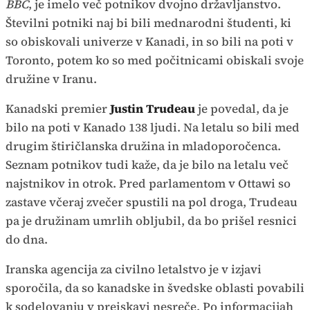
BBC
, je imelo več potnikov dvojno državljanstvo.
Številni potniki naj bi bili mednarodni študenti, ki
so obiskovali univerze v Kanadi, in so bili na poti v
Toronto, potem ko so med počitnicami obiskali svoje
družine v Iranu.
Kanadski premier
Justin Trudeau
je povedal, da je
bilo na poti v Kanado 138 ljudi. Na letalu so bili med
drugim štiričlanska družina in mladoporočenca.
Seznam potnikov tudi kaže, da je bilo na letalu več
najstnikov in otrok. Pred parlamentom v Ottawi so
zastave včeraj zvečer spustili na pol droga, Trudeau
pa je družinam umrlih obljubil, da bo prišel resnici
do dna.
Iranska agencija za civilno letalstvo je v izjavi
sporočila, da so kanadske in švedske oblasti povabili
k sodelovanju v preiskavi nesreče. Po informacijah