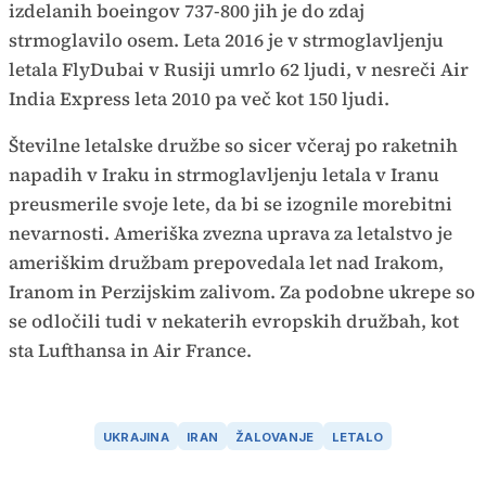
izdelanih boeingov 737-800 jih je do zdaj
strmoglavilo osem. Leta 2016 je v strmoglavljenju
letala FlyDubai v Rusiji umrlo 62 ljudi, v nesreči Air
India Express leta 2010 pa več kot 150 ljudi.
Številne letalske družbe so sicer včeraj po raketnih
napadih v Iraku in strmoglavljenju letala v Iranu
preusmerile svoje lete, da bi se izognile morebitni
nevarnosti. Ameriška zvezna uprava za letalstvo je
ameriškim družbam prepovedala let nad Irakom,
Iranom in Perzijskim zalivom. Za podobne ukrepe so
se odločili tudi v nekaterih evropskih družbah, kot
sta Lufthansa in Air France.
UKRAJINA
IRAN
ŽALOVANJE
LETALO