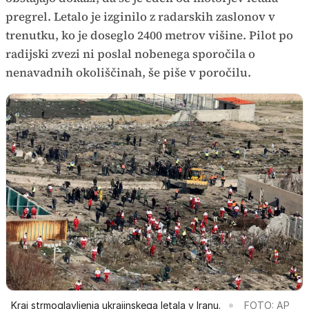
pregrel. Letalo je izginilo z radarskih zaslonov v
trenutku, ko je doseglo 2400 metrov višine. Pilot po
radijski zvezi ni poslal nobenega sporočila o
nenavadnih okoliščinah, še piše v poročilu.
Kraj strmoglavljenja ukrajinskega letala v Iranu.
FOTO: AP