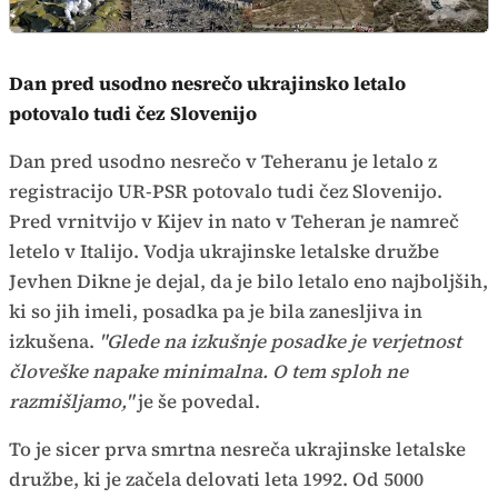
Dan pred usodno nesrečo ukrajinsko letalo
potovalo tudi čez Slovenijo
Dan pred usodno nesrečo v Teheranu je letalo z
registracijo UR-PSR potovalo tudi čez Slovenijo.
Pred vrnitvijo v Kijev in nato v Teheran je namreč
letelo v Italijo. Vodja ukrajinske letalske družbe
Jevhen Dikne je dejal, da je bilo letalo eno najboljših,
ki so jih imeli, posadka pa je bila zanesljiva in
izkušena.
"Glede na izkušnje posadke je verjetnost
človeške napake minimalna. O tem sploh ne
razmišljamo,"
je še povedal.
To je sicer prva smrtna nesreča ukrajinske letalske
družbe, ki je začela delovati leta 1992. Od 5000