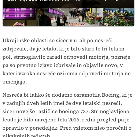
Ukrajinske oblasti so sicer v urah po nesreči
zatrjevale, da je letalo, ki je bilo staro le tri leta in
pol, strmoglavilo zaradi odpovedi motorja, pozneje
pa so prvotno izjavo izbrisale in objavile novo, v
kateri vzroka nesreče oziroma odpovedi motorja ne
omenjajo.
Nesreča bi lahko še dodatno osramotila Boeing, ki je
v zadnjih dveh letih imel že dve letalski nesreči,
sicer novejše različice boeinga 737. Strmoglavljeno
letalo je bilo narejeno leta 2016, redni pregled pa je
opravilo v ponedeljek. Pred vzletom niso poročali o
nikakršnih težavah.