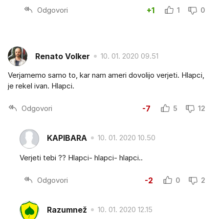
Odgovori
+1
1
0
Renato Volker
10. 01. 2020 09.51
Verjamemo samo to, kar nam ameri dovolijo verjeti. Hlapci,
je rekel ivan. Hlapci.
Odgovori
-7
5
12
KAPIBARA
10. 01. 2020 10.50
Verjeti tebi ?? Hlapci- hlapci- hlapci..
Odgovori
-2
0
2
Razumnež
10. 01. 2020 12.15