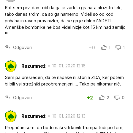
Kot sem prvi dan trdil da ga je zadela granata ali izstrelek,
tako danes trdim, da so ga namerno. Videli so od kod
prihaha in ravno prav nizko, da se ga je dalobZADETI.
Ameriške bombnike ne bos videl nizje kot 15 km nad zemljo
!!!
Odgovori
+0
1
1
Razumnež
10. 01. 2020 12.16
Sem pa presrečen, da te napake ni storila ZDA, ker potem
bi bili vsi strežniki preobremenjeni.... Tako pa nikomur nič.
Odgovori
+2
2
0
Razumnež
10. 01. 2020 12.13
Prepričan sem, da bodo naši vrli krivili Trumpa tudi po tem,