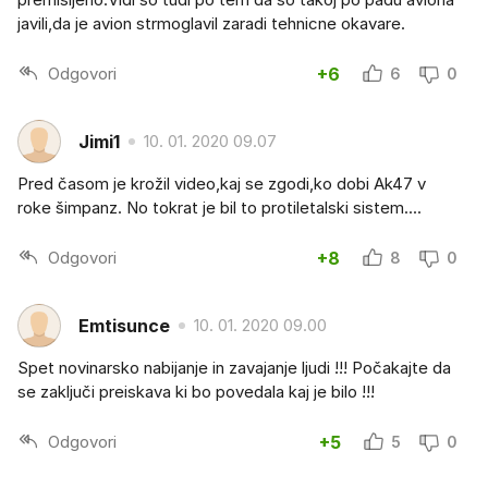
javili,da je avion strmoglavil zaradi tehnicne okavare.
Odgovori
+6
6
0
Jimi1
10. 01. 2020 09.07
Pred časom je krožil video,kaj se zgodi,ko dobi Ak47 v
roke šimpanz. No tokrat je bil to protiletalski sistem....
Odgovori
+8
8
0
Emtisunce
10. 01. 2020 09.00
Spet novinarsko nabijanje in zavajanje ljudi !!! Počakajte da
se zaključi preiskava ki bo povedala kaj je bilo !!!
Odgovori
+5
5
0