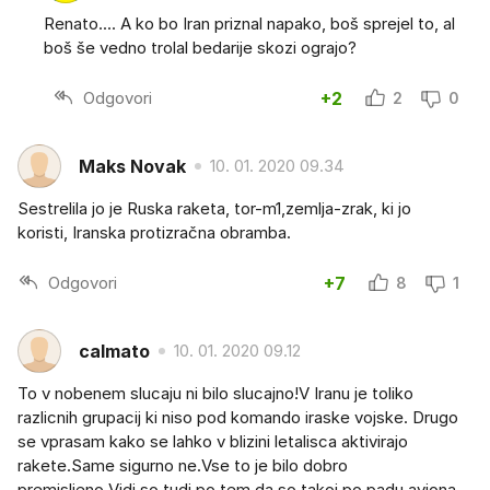
Renato.... A ko bo Iran priznal napako, boš sprejel to, al
boš še vedno trolal bedarije skozi ograjo?
Odgovori
+2
2
0
Maks Novak
10. 01. 2020 09.34
Sestrelila jo je Ruska raketa, tor-m1,zemlja-zrak, ki jo
koristi, Iranska protizračna obramba.
Odgovori
+7
8
1
calmato
10. 01. 2020 09.12
To v nobenem slucaju ni bilo slucajno!V Iranu je toliko
razlicnih grupacij ki niso pod komando iraske vojske. Drugo
se vprasam kako se lahko v blizini letalisca aktivirajo
rakete.Same sigurno ne.Vse to je bilo dobro
premisljeno.Vidi so tudi po tem da so takoj po padu aviona