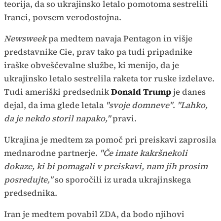
teorija, da so ukrajinsko letalo pomotoma sestrelili
Iranci, povsem verodostojna.
Newsweek
pa medtem navaja Pentagon in višje
predstavnike Cie, prav tako pa tudi pripadnike
iraške obveščevalne službe, ki menijo, da je
ukrajinsko letalo sestrelila raketa tor ruske izdelave.
Tudi ameriški predsednik
Donald Trump
je danes
dejal, da ima glede letala
"svoje domneve"
.
"Lahko,
da je nekdo storil napako,"
pravi.
Ukrajina je medtem za pomoč pri preiskavi zaprosila
mednarodne partnerje.
"Če imate kakršnekoli
dokaze, ki bi pomagali v preiskavi, nam jih prosim
posredujte,"
so sporočili iz urada ukrajinskega
predsednika.
Iran je medtem povabil ZDA, da bodo njihovi