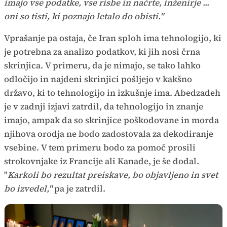
imajo vse podatke, vse risbe in načrte, inženirje ...
oni so tisti, ki poznajo letalo do obisti."
Vprašanje pa ostaja, če Iran sploh ima tehnologijo, ki
je potrebna za analizo podatkov, ki jih nosi črna
skrinjica. V primeru, da je nimajo, se tako lahko
odločijo in najdeni skrinjici pošljejo v kakšno
državo, ki to tehnologijo in izkušnje ima. Abedzadeh
je v zadnji izjavi zatrdil, da tehnologijo in znanje
imajo, ampak da so skrinjice poškodovane in morda
njihova orodja ne bodo zadostovala za dekodiranje
vsebine. V tem primeru bodo za pomoč prosili
strokovnjake iz Francije ali Kanade, je še dodal.
"
Karkoli bo rezultat preiskave, bo objavljeno in svet
bo izvedel,"
pa je zatrdil.