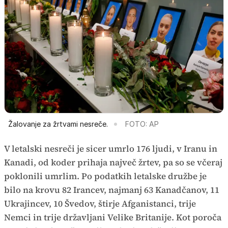
Žalovanje za žrtvami nesreče.
FOTO: AP
V letalski nesreči je sicer umrlo 176 ljudi, v Iranu in
Kanadi, od koder prihaja največ žrtev, pa so se včeraj
poklonili umrlim. Po podatkih letalske družbe je
bilo na krovu 82 Irancev, najmanj 63 Kanadčanov, 11
Ukrajincev, 10 Švedov, štirje Afganistanci, trije
Nemci in trije državljani Velike Britanije. Kot poroča