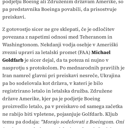
podjetju Boeing ali Združenim državam Amerike, so
pa predstavnika Boeinga povabili, da prisostvuje
preiskavi.
Z gotovostjo sicer ne gre sklepati, če je odločitev
povezana z napetimi odnosi med Teheranom in
Washingtonom. Nekdanji vodja osebje v Ameriški
zvezni upravi za letalski promet (FAA)
Michael
Goldfarb
je sicer dejal, da ta poteza ni nujno v
nasprotju s protokolom. Po mednarodnih pravilih je
Iran namreč glavni pri preiskavi nesreče, Ukrajina
pa bo sodelovala kot država, v kateri je bilo
registrirano letalo in letalska družba. Združene
države Amerike, kjer pa je podjetje Boeing
proizvedlo letalo, pa v preiskavo od samega začetka
ne rabijo biti vpletene, pojasnjuje Golfdarb. Kljub
temu pa dodaja:
"Morajo sodelovati z Boeingom. Oni