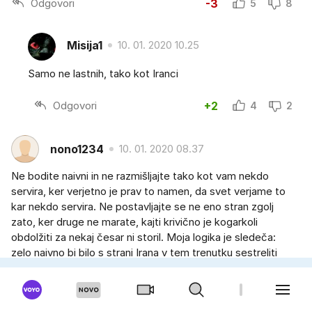
Odgovori
-3
5
8
Misija1
10. 01. 2020 10.25
Samo ne lastnih, tako kot Iranci
Odgovori
+2
4
2
nono1234
10. 01. 2020 08.37
Ne bodite naivni in ne razmišljajte tako kot vam nekdo
servira, ker verjetno je prav to namen, da svet verjame to
kar nekdo servira. Ne postavljajte se ne eno stran zgolj
zato, ker druge ne marate, kajti krivično je kogarkoli
obdolžiti za nekaj česar ni storil. Moja logika je sledeča:
zelo naivno bi bilo s strani Irana v tem trenutku sestreliti
tuje letalo nad svojim ozemljem. Tisti, ki želijo vojno na tem
območju bodo vsekakor poskušali najti način kako
prepričati svet, da je to upravičeno. To so že počeli in še