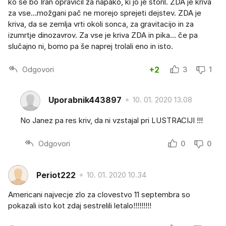
ko se bo Iran opravičil za napako, ki jo je storil. ZDA je kriva
za vse...možgani pač ne morejo sprejeti dejstev. ZDA je
kriva, da se zemlja vrti okoli sonca, za gravitacijo in za
izumrtje dinozavrov. Za vse je kriva ZDA in pika... če pa
slučajno ni, bomo pa še naprej trolali eno in isto.
Odgovori
+2
3
1
Uporabnik443897
10. 01. 2020 13.08
No Janez pa res kriv, da ni vzstajal pri LUSTRACIJI !!!
Odgovori
0
0
Periot222
10. 01. 2020 10.34
Americani najvecje zlo za clovestvo 11 septembra so
pokazali isto kot zdaj sestrelili letalo!!!!!!!!!