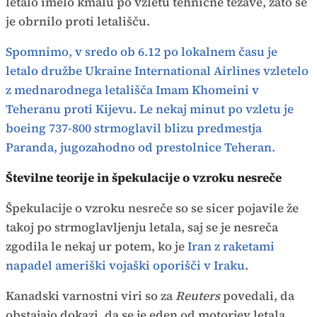
letalo imelo kmalu po vzletu tehnične težave, zato se
je obrnilo proti letališču.
Spomnimo, v sredo ob 6.12 po lokalnem času je
letalo družbe Ukraine International Airlines vzletelo
z mednarodnega letališča Imam Khomeini v
Teheranu proti Kijevu. Le nekaj minut po vzletu je
boeing 737-800 strmoglavil blizu predmestja
Paranda, jugozahodno od prestolnice Teheran.
Številne teorije in špekulacije
o vzroku nesreče
Špekulacije o vzroku nesreče so se sicer pojavile že
takoj po strmoglavljenju letala, saj se je nesreča
zgodila le nekaj ur potem, ko je
Iran z raketami
napadel ameriški vojaški oporišči v Iraku
.
Kanadski varnostni viri so za
Reuters
povedali, da
obstajajo dokazi, da se je eden od motorjev letala