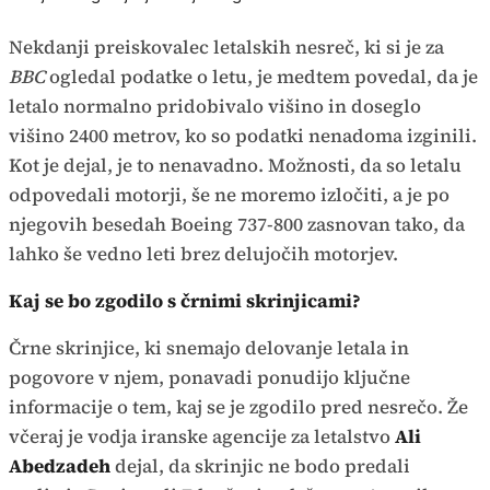
Nekdanji preiskovalec letalskih nesreč, ki si je za
BBC
ogledal podatke o letu, je medtem povedal, da je
letalo normalno pridobivalo višino in doseglo
višino 2400 metrov, ko so podatki nenadoma izginili.
Kot je dejal, je to nenavadno. Možnosti, da so letalu
odpovedali motorji, še ne moremo izločiti, a je po
njegovih besedah Boeing 737-800 zasnovan tako, da
lahko še vedno leti brez delujočih motorjev.
Kaj se bo zgodilo s črnimi skrinjicami?
Črne skrinjice, ki snemajo delovanje letala in
pogovore v njem, ponavadi ponudijo ključne
informacije o tem, kaj se je zgodilo pred nesrečo. Že
včeraj je vodja iranske agencije za letalstvo
Ali
Abedzadeh
dejal, da skrinjic ne bodo predali