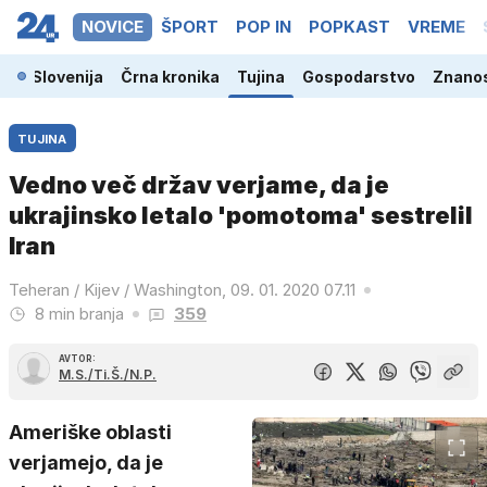
NOVICE
ŠPORT
POP IN
POPKAST
VREME
Slovenija
Črna kronika
Tujina
Gospodarstvo
Znanos
TUJINA
Vedno več držav verjame, da je
ukrajinsko letalo 'pomotoma' sestrelil
Iran
Teheran / Kijev / Washington, 09. 01. 2020 07.11
8 min branja
359
AVTOR:
M.S./Ti.Š./N.P.
Ameriške oblasti
verjamejo, da je