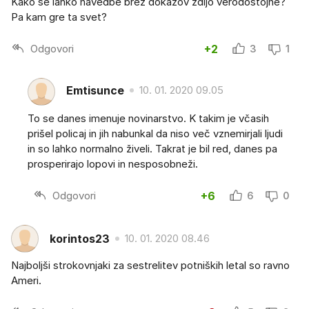
Kako se lahko navedbe brez dokazov zdijo verodostojne?
Pa kam gre ta svet?
Odgovori
+2
3
1
Emtisunce
10. 01. 2020 09.05
To se danes imenuje novinarstvo. K takim je včasih
prišel policaj in jih nabunkal da niso več vznemirjali ljudi
in so lahko normalno živeli. Takrat je bil red, danes pa
prosperirajo lopovi in nesposobneži.
Odgovori
+6
6
0
korintos23
10. 01. 2020 08.46
Najboljši strokovnjaki za sestrelitev potniških letal so ravno
Ameri.