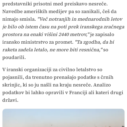
predstavniki prisotni med preiskavo nesreče.
Navedbe ameriških medijev pa so zanikali, češ da
nimajo smisla.
"Več notranjih in mednarodnih letov
je bilo ob istem času na poti prek iranskega zračnega
prostora na enaki višini 2440 metrov,"
je zapisalo
iransko ministrstvo za promet.
"Ta zgodba, da bi
raketa zadela letalo, ne more biti resnična,"
so
poudarili.
V iranski organizaciji za civilno letalstvo so
pojasnili, da trenutno prenašajo podatke s črnih
skrinjic, ki so ju našli na kraju nesreče. Analizo
podatkov bi lahko opravili v Franciji ali kateri drugi
državi.