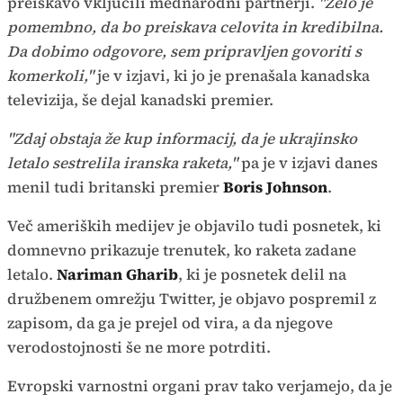
preiskavo vključili mednarodni partnerji.
"Zelo je
pomembno, da bo preiskava celovita in kredibilna.
Da dobimo odgovore, sem pripravljen govoriti s
komerkoli,"
je v izjavi, ki jo je prenašala kanadska
televizija, še dejal kanadski premier.
"Zdaj obstaja že kup informacij, da je ukrajinsko
letalo sestrelila iranska raketa,"
pa je v izjavi danes
menil tudi britanski premier
Boris Johnson
.
Več ameriških medijev je objavilo tudi posnetek, ki
domnevno prikazuje trenutek, ko raketa zadane
letalo.
Nariman Gharib
, ki je posnetek delil na
družbenem omrežju Twitter, je objavo pospremil z
zapisom, da ga je prejel od vira, a da njegove
verodostojnosti še ne more potrditi.
Evropski varnostni organi prav tako verjamejo, da je