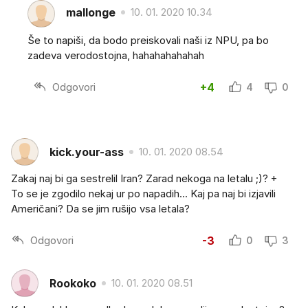
mallonge
10. 01. 2020 10.34
Še to napiši, da bodo preiskovali naši iz NPU, pa bo
zadeva verodostojna, hahahahahahah
Odgovori
+4
4
0
kick.your-ass
10. 01. 2020 08.54
Zakaj naj bi ga sestrelil Iran? Zarad nekoga na letalu ;)? +
To se je zgodilo nekaj ur po napadih... Kaj pa naj bi izjavili
Američani? Da se jim rušijo vsa letala?
Odgovori
-3
0
3
Rookoko
10. 01. 2020 08.51