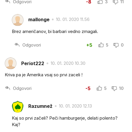
Odgovori
-8
3
11
mallonge
10. 01. 2020 11.56
Brez američanov, bi barbari vedno zmagali.
Odgovori
+5
5
0
Periot222
10. 01. 2020 10.30
Kriva pa je Amerika vsaj so prvi zaceli !
Odgovori
-5
5
10
Razumnež
10. 01. 2020 12.13
Kaj so prvi začeli? Peči hamburgerje, delati polento?
Kaj?