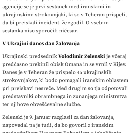
agencije se je prvi sestanek med iranskimi in
ukrajinskimi strokovnjaki, ki so v Teheran prispeli,
da bi preiskali incident, že zgodil. O vsebini
sestanka niso sporočili ničesar.
V Ukrajini danes dan žalovanja
Ukrajinski predsednik
Volodimir Zelenski
je včeraj
predčasno prekinil obisk Omana in se vrnil v Kijev.
Danes je v Teheran že prispelo 45 ukrajinskih
strokovnjakov, ki bodo pomagali iranskim oblastem
pri preiskavi nesreče. Med drugim so tja odpotovali
predstavniki obrambnega in zunanjega ministrstva
ter njihove obveščevalne službe.
Zelenski je 9. januar razglasil za dan žalovanja,
napovedal pa je tudi, da bo govoril z iranskim