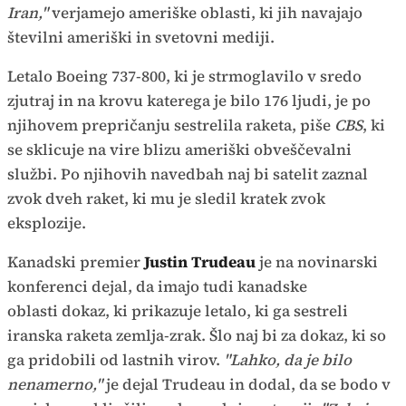
Iran,"
verjamejo ameriške oblasti, ki jih navajajo
številni ameriški in svetovni mediji.
Letalo Boeing 737-800, ki je strmoglavilo v sredo
zjutraj in na krovu katerega je bilo 176 ljudi, je po
njihovem prepričanju sestrelila raketa, piše
CBS
, ki
se sklicuje na vire blizu ameriški obveščevalni
službi. Po njihovih navedbah naj bi satelit zaznal
zvok dveh raket, ki mu je sledil kratek zvok
eksplozije.
Kanadski premier
Justin Trudeau
je na novinarski
konferenci dejal, da imajo tudi kanadske
oblasti dokaz, ki prikazuje letalo, ki ga sestreli
iranska raketa zemlja-zrak. Šlo naj bi za dokaz, ki so
ga pridobili od lastnih virov.
"Lahko, da je bilo
nenamerno,"
je dejal Trudeau in dodal, da se bodo v