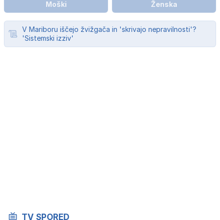
Moški
Ženska
V Mariboru iščejo žvižgača in 'skrivajo nepravilnosti'?
'Sistemski izziv'
TV SPORED