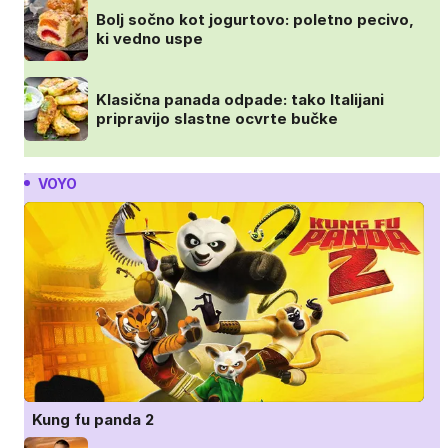
Bolj sočno kot jogurtovo: poletno pecivo,
ki vedno uspe
Klasična panada odpade: tako Italijani
pripravijo slastne ocvrte bučke
VOYO
Kung fu panda 2