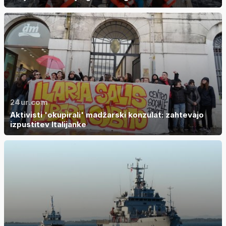
24ur.com
Aktivisti 'okupirali' madžarski konzulat: zahtevajo
izpustitev Italijanke