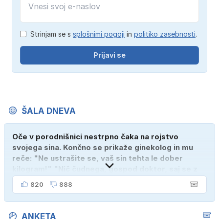
Strinjam se s
splošnimi pogoji
in
politiko zasebnosti
.
Prijavi se
ŠALA DNEVA
Oče v porodnišnici nestrpno čaka na rojstvo
svojega sina. Končno se prikaže ginekolog in mu
reče: "Ne ustrašite se, vaš sin tehta le dober
kilogram!" "Nič čudnega, gospod doktor, saj se z
ženo poznava šele tri mesece."
820
888
ANKETA