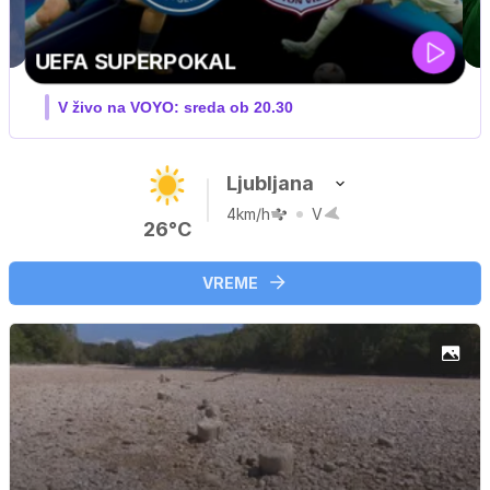
ZUFFA BOXING 10
V živo na VOYO: sobota ob 20.00
Ljubljana
4km/h
V
26°C
VREME