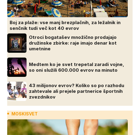
Boj za plaže: vse manj brezplačnih, za ležalnik in
senčnik tudi več kot 40 evrov
Otroci bogatašev množično prodajajo
družinske zbirke: raje imajo denar kot
umetnine
Medtem ko je svet trepetal zaradi vojne,
so oni služili 600.000 evrov na minuto
43 milijonov evrov? Koliko so po razhodu
zahtevale ali prejele partnerice športnih
zvezdnikov
MOSKISVET