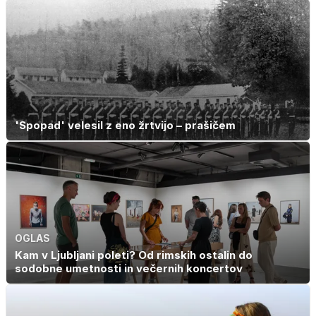
'Spopad' velesil z eno žrtvijo – prašičem
OGLAS
Kam v Ljubljani poleti? Od rimskih ostalin do
sodobne umetnosti in večernih koncertov