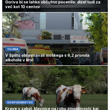
Goriva bi se lahko občutno pocenila: dizel tudi za
več kot 10 centov
TUJINA
V Splitu obravnavali moškega s 6,2 promila
alkohola v krvi
GOSPODARSTVO
Krave v zakol, klavnice na robu zmogljivosti: kaj