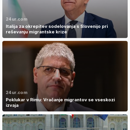
24ur.com
Italija za okrepitev sodelovanja s Slovenijo pri
reševanju migrantske krize
24ur.com
Poklukar v Rimu: Vračanje migrantov se vseskozi
izvaja