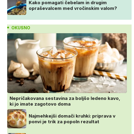
Kako pomagati čebelam in drugim
opraševalcem med vročinskim valom?
OKUSNO
Nepričakovana sestavina za boljšo ledeno kavo,
ki jo imate zagotovo doma
Najmehkejši domači kruhki: priprava v
ponvi je trik za popoln rezultat