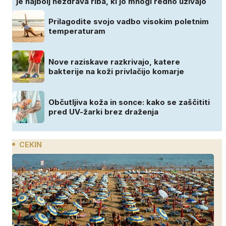
je najbolj nezdrava riba, ki jo mnogi redno uživajo
Prilagodite svojo vadbo visokim poletnim
temperaturam
Nove raziskave razkrivajo, katere
bakterije na koži privlačijo komarje
Občutljiva koža in sonce: kako se zaščititi
pred UV-žarki brez draženja
CEKIN