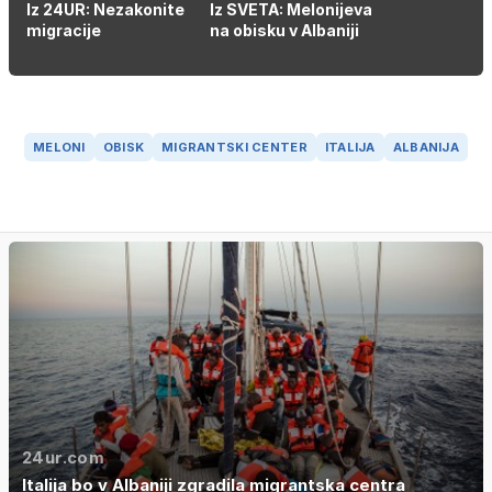
Iz 24UR: Nezakonite
Iz SVETA: Melonijeva
migracije
na obisku v Albaniji
MELONI
OBISK
MIGRANTSKI CENTER
ITALIJA
ALBANIJA
24ur.com
Italija bo v Albaniji zgradila migrantska centra