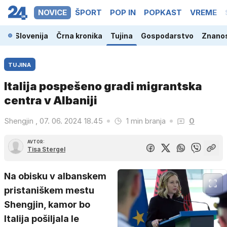
NOVICE
ŠPORT
POP IN
POPKAST
VREME
Slovenija
Črna kronika
Tujina
Gospodarstvo
Znanos
TUJINA
Italija pospešeno gradi migrantska
centra v Albaniji
Shengjin , 07. 06. 2024 18.45
1 min branja
0
AVTOR:
Tisa Stergel
Na obisku v albanskem
pristaniškem mestu
Shengjin, kamor bo
Italija pošiljala le