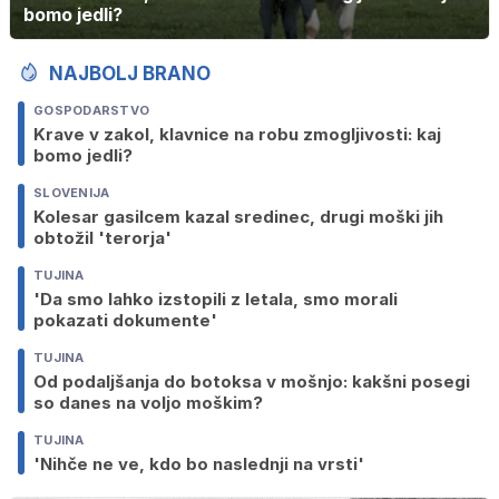
bomo jedli?
NAJBOLJ BRANO
GOSPODARSTVO
Krave v zakol, klavnice na robu zmogljivosti: kaj
bomo jedli?
SLOVENIJA
Kolesar gasilcem kazal sredinec, drugi moški jih
obtožil 'terorja'
TUJINA
'Da smo lahko izstopili z letala, smo morali
pokazati dokumente'
TUJINA
Od podaljšanja do botoksa v mošnjo: kakšni posegi
so danes na voljo moškim?
TUJINA
'Nihče ne ve, kdo bo naslednji na vrsti'