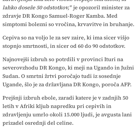
lahko doseže 50 odstotkov,"
je opozoril minister za
zdravje DR Kongo Samuel-Roger Kamba. Med
simptomi bolezni so vročina, krvavitve in bruhanje.
Cepiva so na voljo le za sev zaire, ki ima sicer višjo
stopnjo smrtnosti, in sicer od 60 do 90 odstotkov.
Najnovejši izbruh so potrdili v provinci Ituri na
severovzhodu DR Kongo, ki meji na Ugando in Južni
Sudan. O smrtni žrtvi poročajo tudi iz sosednje
Ugande, šlo je za državljana DR Kongo, poroča AFP.
Prejšnji izbruh ebole, zaradi katere je v zadnjih 50
letih v Afriki kljub napredku pri cepivih in
zdravljenju umrlo okoli 15.000 ljudi, je avgusta lani
prizadel osrednji del celine.