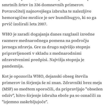
smrtnih žrtev in 336 domnevnih primerov.
Povzročitelj najnovejšega izbruha te nalezljive
hemoragične mrzlice je sev bundibugyo, ki so ga
prvič izolirali leta 2007.
WHO je zaradi dogajanja danes razglasil izredne
razmere mednarodnega pomena na področju
javnega zdravja. Gre za drugo najvišjo stopnjo
pripravljenosti v skladu z mednarodnimi
zdravstvenimi predpisi. Najvišja stopnja je
pandemija.
Kot je opozorila WHO, dejanski obseg števila
primerov in širjenja še ni znan. Zdravniki brez meja
(MSF) so medtem sporočili, da pripravljajo "obsežen
odziv", hitro širjenje izbruha ebole pa so označili za
"izjemno zaskrbljujoče".