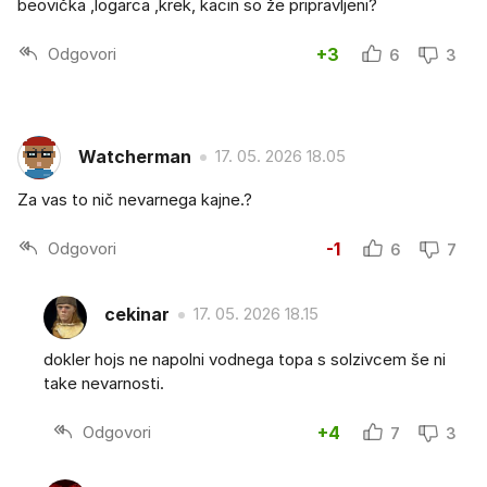
beovička ,logarca ,krek, kacin so že pripravljeni?
Odgovori
+3
6
3
Watcherman
17. 05. 2026 18.05
Za vas to nič nevarnega kajne.?
Odgovori
-1
6
7
cekinar
17. 05. 2026 18.15
dokler hojs ne napolni vodnega topa s solzivcem še ni
take nevarnosti.
Odgovori
+4
7
3