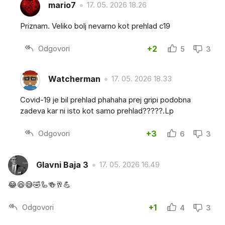
mario7
17. 05. 2026 18.26
Priznam. Veliko bolj nevarno kot prehlad c19
Odgovori
+2
5
3
Watcherman
17. 05. 2026 18.33
Covid-19 je bil prehlad phahaha prej gripi podobna
zadeva kar ni isto kot samo prehlad?????.Lp
Odgovori
+3
6
3
Glavni Baja 3
17. 05. 2026 16.49
😂😆😅🤣🦾🍻🥂💪
Odgovori
+1
4
3