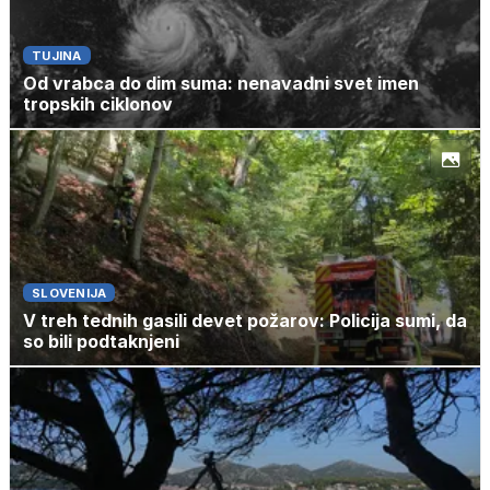
TUJINA
Od vrabca do dim suma: nenavadni svet imen
tropskih ciklonov
SLOVENIJA
V treh tednih gasili devet požarov: Policija sumi, da
so bili podtaknjeni