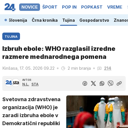
NOVICE
ŠPORT
POP IN
POPKAST
VREME
Slovenija
Črna kronika
Tujina
Gospodarstvo
Znanos
TUJINA
Izbruh ebole: WHO razglasil izredne
razmere mednarodnega pomena
Kinšasa, 17. 05. 2026 09.22
2 min branja
214
AVTOR:
N.L.
STA
Svetovna zdravstvena
organizacija (WHO) je
zaradi izbruha ebole v
Demokratični republiki