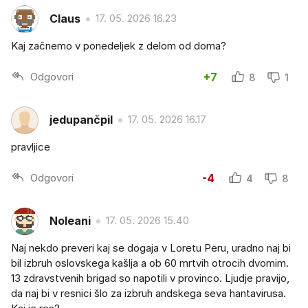
Claus
17. 05. 2026 16.23
Kaj začnemo v ponedeljek z delom od doma?
Odgovori
+7
8
1
jedupančpil
17. 05. 2026 16.17
pravljice
Odgovori
-4
4
8
Noleani
17. 05. 2026 15.40
Naj nekdo preveri kaj se dogaja v Loretu Peru, uradno naj bi
bil izbruh oslovskega kašlja a ob 60 mrtvih otrocih dvomim.
13 zdravstvenih brigad so napotili v provinco. Ljudje pravijo,
da naj bi v resnici šlo za izbruh andskega seva hantavirusa.