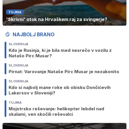
TUJINA
'Skrivni' otok na Hrvaškem raj za svingerje?
NAJBOLJ BRANO
SLOVENIJA
Kdo je Rusinja, ki je bila med nesrečo v vozilu z
Natašo Pirc Musar?
SLOVENIJA
Pirnat: Varovanje Nataše Pirc Musar je nezakonito
SLOVENIJA
Kdo si najbolj mane roke ob obisku Dončićevih
Lakersov v Sloveniji?
TUJINA
Mojstrsko reševanje: helikopter lebdel nad
skalami, ven skočili reševalci