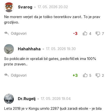
Svarog
17. 05. 2026 20.02
Ne morem verjet da je toliko teoretikov zarot. To je prav
grozljivo.
Odgovori
-3
4
7
Hahahhaha
17. 05. 2026 19.30
So poklicalin in vprašali bil gates, pedofilček ima 100%
prste zraven..
Odgovori
+3
5
2
Dr.Rugelj
17. 05. 2026 19.04
Leta 2018 je v Kongu umrlo 2287 ljudi zaradi ebole - je bila