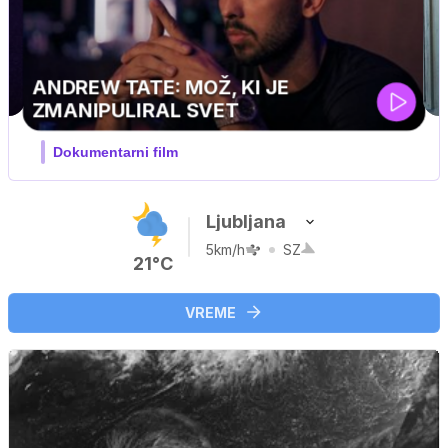
MOJ PRIJATELJ PINGVIN
Film meseca / družinski, pustolovski
Ljubljana
5km/h
SZ
21°C
VREME