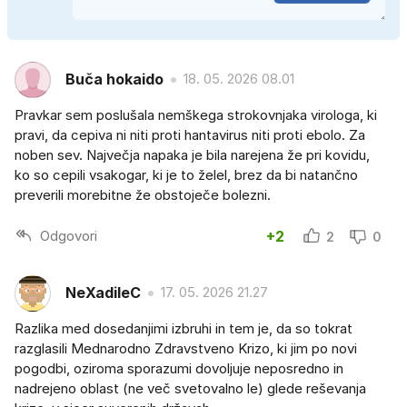
Buča hokaido
18. 05. 2026 08.01
Pravkar sem poslušala nemškega strokovnjaka virologa, ki
pravi, da cepiva ni niti proti hantavirus niti proti ebolo. Za
noben sev. Največja napaka je bila narejena že pri kovidu,
ko so cepili vsakogar, ki je to želel, brez da bi natančno
preverili morebitne že obstoječe bolezni.
Odgovori
+2
2
0
NeXadileC
17. 05. 2026 21.27
Razlika med dosedanjimi izbruhi in tem je, da so tokrat
razglasili Mednarodno Zdravstveno Krizo, ki jim po novi
pogodbi, oziroma sporazumi dovoljuje neposredno in
nadrejeno oblast (ne več svetovalno le) glede reševanja