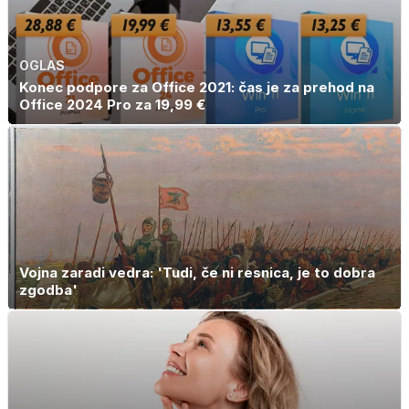
OGLAS
Konec podpore za Office 2021: čas je za prehod na
Office 2024 Pro za 19,99 €
Vojna zaradi vedra: 'Tudi, če ni resnica, je to dobra
zgodba'