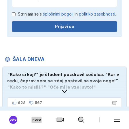
Strinjam se s
splošnimi pogoji
in
politiko zasebnosti
.
Prijavi se
ŠALA DNEVA
"Kako si kaj?" je študent pozdravil sošolca. "Kar v
redu, čeprav sem se zdaj postavil na svoje noge!"
"Kako to misliš?" "Oče mi je vzel avto!"
628
567
ANKETA