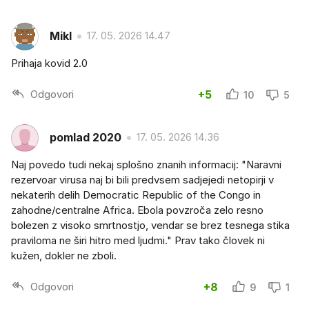
Mikl
17. 05. 2026 14.47
Prihaja kovid 2.0
Odgovori
+5
10
5
pomlad 2020
17. 05. 2026 14.36
Naj povedo tudi nekaj splošno znanih informacij: "Naravni
rezervoar virusa naj bi bili predvsem sadjejedi netopirji v
nekaterih delih Democratic Republic of the Congo in
zahodne/centralne Africa. Ebola povzroča zelo resno
bolezen z visoko smrtnostjo, vendar se brez tesnega stika
praviloma ne širi hitro med ljudmi." Prav tako človek ni
kužen, dokler ne zboli.
Odgovori
+8
9
1