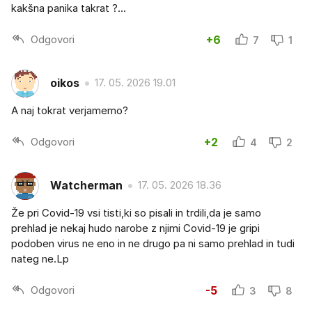
kakšna panika takrat ?...
Odgovori
+6
7
1
oikos
17. 05. 2026 19.01
A naj tokrat verjamemo?
Odgovori
+2
4
2
Watcherman
17. 05. 2026 18.36
Že pri Covid-19 vsi tisti,ki so pisali in trdili,da je samo
prehlad je nekaj hudo narobe z njimi Covid-19 je gripi
podoben virus ne eno in ne drugo pa ni samo prehlad in tudi
nateg ne.Lp
Odgovori
-5
3
8