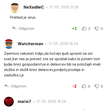
NeXadileC
17. 05. 2026 21.28
Prehlad je virus.
Odgovori
+2
2
0
Watcherman
17. 05. 2026 18.24
Zanimivo nekateri trdijo,da hočejo ljudi spraviti na oni
svet,ker nas je preveč ste se vprašali kako bi potem tisti
ljudje brez gospodarstva in delavcev bili na položajih imeli
službe in služili brez delavcev,podjetij prodaje in
zaslužka.Lp
Odgovori
-2
6
8
mario7
17. 05. 2026 18.24