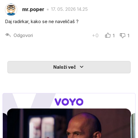
mr.poper
17. 05. 2026 14.25
Daj radirkar, kako se ne naveličaš ?
Odgovori
+0
1
1
Naloži več