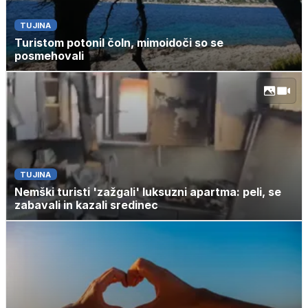
TUJINA
Turistom potonil čoln, mimoidoči so se
posmehovali
TUJINA
Nemški turisti 'zažgali' luksuzni apartma: peli, se
zabavali in kazali sredinec