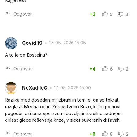
Kaj je res?
Odgovori
+2
5
3
Covid 19
17. 05. 2026 15.05
A to je po Epsteinu?
Odgovori
+4
6
2
NeXadileC
17. 05. 2026 15.00
Razlika med dosedanjimi izbruhi in tem je, da so tokrat
razglasili Mednarodno Zdravstveno Krizo, ki jim po novi
pogodbi, oziroma sporazumi dovoljuje izvršilno nadrejeni
oblast glede reševanja krize, v sicer suverenih državah.
Odgovori
+6
8
2