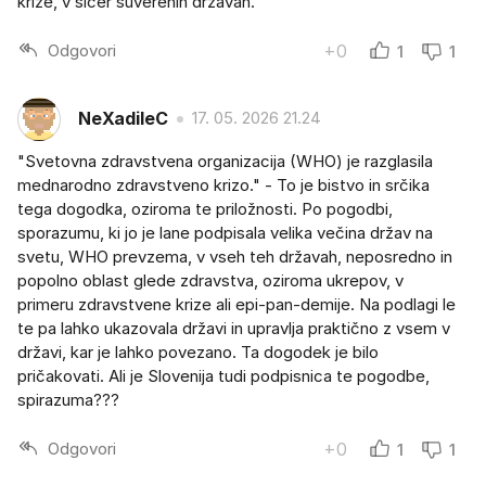
krize, v sicer suverenih državah.
Odgovori
+0
1
1
NeXadileC
17. 05. 2026 21.24
"Svetovna zdravstvena organizacija (WHO) je razglasila
mednarodno zdravstveno krizo." - To je bistvo in srčika
tega dogodka, oziroma te priložnosti. Po pogodbi,
sporazumu, ki jo je lane podpisala velika večina držav na
svetu, WHO prevzema, v vseh teh državah, neposredno in
popolno oblast glede zdravstva, oziroma ukrepov, v
primeru zdravstvene krize ali epi-pan-demije. Na podlagi le
te pa lahko ukazovala državi in upravlja praktično z vsem v
državi, kar je lahko povezano. Ta dogodek je bilo
pričakovati. Ali je Slovenija tudi podpisnica te pogodbe,
spirazuma???
Odgovori
+0
1
1