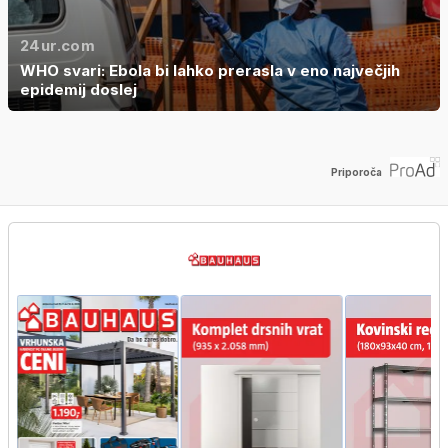
24ur.com
WHO svari: Ebola bi lahko prerasla v eno največjih
epidemij doslej
Priporoča