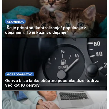
SLOVENIJA
'Še je prisotno 'kontroliranje' populacije z
ubijanjem. To je kaznivo dejanje'
GOSPODARSTVO
Goriva bi se lahko občutno pocenila: dizel tudi za
več kot 10 centov