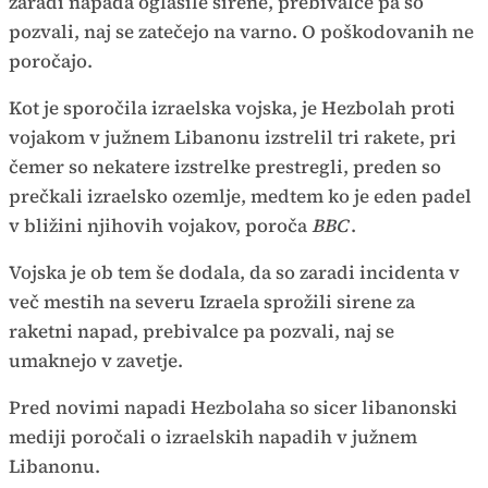
zaradi napada oglasile sirene, prebivalce pa so
pozvali, naj se zatečejo na varno. O poškodovanih ne
poročajo.
Kot je sporočila izraelska vojska, je Hezbolah proti
vojakom v južnem Libanonu izstrelil tri rakete, pri
čemer so nekatere izstrelke prestregli, preden so
prečkali izraelsko ozemlje, medtem ko je eden padel
v bližini njihovih vojakov, poroča
BBC
.
Vojska je ob tem še dodala, da so zaradi incidenta v
več mestih na severu Izraela sprožili sirene za
raketni napad, prebivalce pa pozvali, naj se
umaknejo v zavetje.
Pred novimi napadi Hezbolaha so sicer libanonski
mediji poročali o izraelskih napadih v južnem
Libanonu.