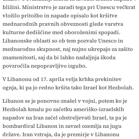
bližini. Ministrstvo je zaradi tega pri Unescu večkrat
vložilo pritožbo in napade opisalo kot kršitve
mednarodnih pravnih obveznosti glede varstva
kulturne dediščine med oboroženimi spopadi.
Libanonske oblasti so ob tem pozvale Unesco in
mednarodno skupnost, naj nujno ukrepajo za zašito
znamenitosti, saj da bi lahko nadaljnja škoda
povzročila nepopravljivo izgubo.
V Libanonu od 17. aprila velja krhka prekinitev
ognja, ki pa jo redno kršita tako Izrael kot Hezbolah.
Libanon se je ponovno znašel v vojni, potem ko je
Hezbolah kmalu po začetku ameriško-izraelskih
napadov na Iran začel obstreljevati Izrael, ta pa je
bombardiral Libanon in zavzel ozemlja na jugu
države. Iran vztraja, da je premirje v Libanonu