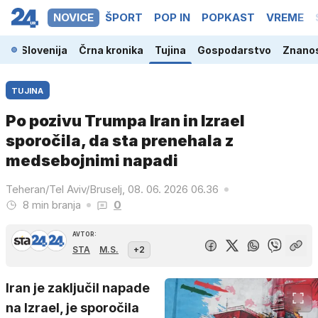
NOVICE
ŠPORT
POP IN
POPKAST
VREME
Slovenija
Črna kronika
Tujina
Gospodarstvo
Znanos
TUJINA
Po pozivu Trumpa Iran in Izrael
sporočila, da sta prenehala z
medsebojnimi napadi
Teheran/Tel Aviv/Bruselj, 08. 06. 2026 06.36
8 min branja
0
AVTOR:
STA
M.S.
+2
Iran je zaključil napade
na Izrael, je sporočila