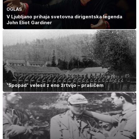
OGLAS
V Ljubljano prihaja svetovna dirigentska legenda
John Eliot Gardiner
'Spopad' velesil z eno žrtvijo – prašičem