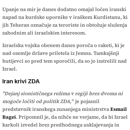
Upanje na mir je danes dodatno omajal ločen iranski
napad na kurdske upornike v iraškem Kurdistanu, ki
jih Teheran označuje za teroriste in obtožuje služenja
zahodnim ali izraelskim interesom.
Izraelska vojska obenem danes poroča o raketi, ki je
nad ozemlje države priletela iz Jemna. Tamkajšnji
hutijevci so pred tem sporočili, da so jo izstrelili nad
Izrael.
Iran krivi ZDA
"Dejanj sionističnega režima v regiji brez dvoma ni
mogoče ločiti od politik ZDA,"
je pojasnil
predstavnik iranskega zunanjega ministrstva
Esmail
Bagei
. Pripomnil je, da nihče ne verjame, da bi Izrael
karkoli izvedel brez predhodnega usklajevanja in