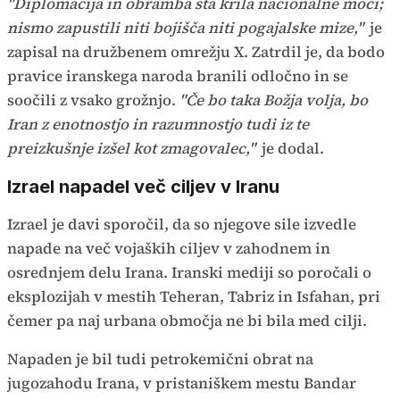
"Diplomacija in obramba sta krila nacionalne moči;
nismo zapustili niti bojišča niti pogajalske mize,"
je
zapisal na družbenem omrežju X. Zatrdil je, da bodo
pravice iranskega naroda branili odločno in se
soočili z vsako grožnjo.
"Če bo taka Božja volja, bo
Iran z enotnostjo in razumnostjo tudi iz te
preizkušnje izšel kot zmagovalec,"
je dodal.
Izrael napadel več ciljev v Iranu
Izrael je davi sporočil, da so njegove sile izvedle
napade na več vojaških ciljev v zahodnem in
osrednjem delu Irana. Iranski mediji so poročali o
eksplozijah v mestih Teheran, Tabriz in Isfahan, pri
čemer pa naj urbana območja ne bi bila med cilji.
Napaden je bil tudi petrokemični obrat na
jugozahodu Irana, v pristaniškem mestu Bandar