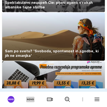
Spektakularni neuspeh Cie: pijani agenti v rokah
albanske tajne službe
Sam po svetu? 'Svoboda, spontanost in zgodbe, ki
jih ne zmanjka'
OGLAS
Konec podpore za Office 2021: čas je za prehod na
Office 2024 Pro za 19,99 €