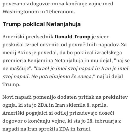
povezano z dogovorom za končanje vojne med
Washingtonom in Teheranom.
Trump poklical Netanjahuja
Ameriški predsednik
Donald Trump
je sicer
poskušal Izrael odvrniti od povračilnih napadov. Za
medij Axios je povedal, da bo poklical izraelskega
premierja Benjamina Netanjahuja in mu dejal, "naj se
ne maščuje".
"Izrael je imel svoj napad in Iran je imel
svoj napad. Ne potrebujemo še enega,"
naj bi dejal
Trump.
Novi napadi pomenijo dodaten pritisk na prekinitev
ognja, ki sta jo ZDA in Iran sklenila 8. aprila.
Ameriški pogajalci si odtlej prizadevajo doseči
dogovor o končanju vojne, ki sta jo 28. februarja z
napadi na Iran sprožila ZDA in Izrael.