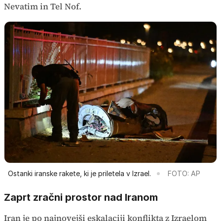
Nevatim in Tel Nof.
Ostanki iranske rakete, ki je priletela v Izrael.
FOTO: AP
Zaprt zračni prostor nad Iranom
Iran je po najnovejši eskalaciji konflikta z Izraelom