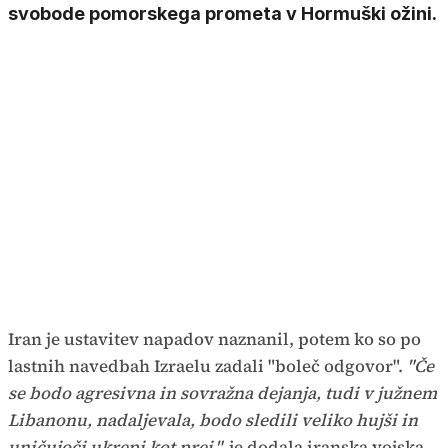
svobode pomorskega prometa v Hormuški ožini.
Iran je ustavitev napadov naznanil, potem ko so po
lastnih navedbah Izraelu zadali "boleč odgovor".
"Če
se bodo agresivna in sovražna dejanja, tudi v južnem
Libanonu, nadaljevala, bodo sledili veliko hujši in
uničujoči ukrepi kot prej,"
je dodala iranska vojska,