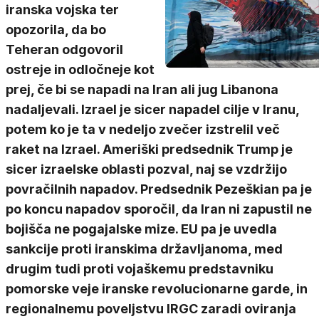
iranska vojska ter
opozorila, da bo
Teheran odgovoril
ostreje in odločneje kot
prej, če bi se napadi na Iran ali jug Libanona
nadaljevali. Izrael je sicer napadel cilje v Iranu,
potem ko je ta v nedeljo zvečer izstrelil več
raket na Izrael. Ameriški predsednik Trump je
sicer izraelske oblasti pozval, naj se vzdržijo
povračilnih napadov. Predsednik Pezeškian pa je
po koncu napadov sporočil, da Iran ni zapustil ne
bojišča ne pogajalske mize. EU pa je uvedla
sankcije proti iranskima državljanoma, med
drugim tudi proti vojaškemu predstavniku
pomorske veje iranske revolucionarne garde, in
regionalnemu poveljstvu IRGC zaradi oviranja