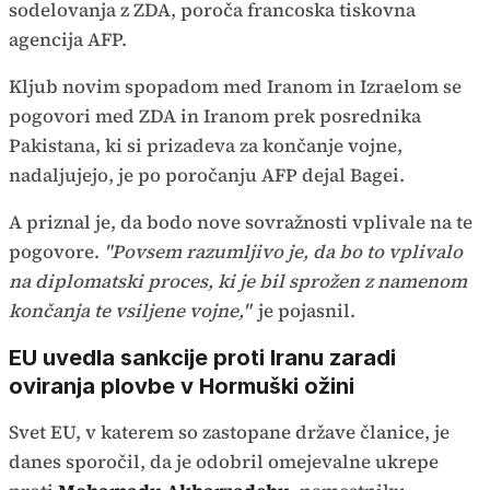
sodelovanja z ZDA, poroča francoska tiskovna
agencija AFP.
Kljub novim spopadom med Iranom in Izraelom se
pogovori med ZDA in Iranom prek posrednika
Pakistana, ki si prizadeva za končanje vojne,
nadaljujejo, je po poročanju AFP dejal Bagei.
A priznal je, da bodo nove sovražnosti vplivale na te
pogovore.
"Povsem razumljivo je, da bo to vplivalo
na diplomatski proces, ki je bil sprožen z namenom
končanja te vsiljene vojne,"
je pojasnil.
EU uvedla sankcije proti Iranu zaradi
oviranja plovbe v Hormuški ožini
Svet EU, v katerem so zastopane države članice, je
danes sporočil, da je odobril omejevalne ukrepe