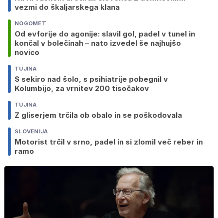
vezmi do škaljarskega klana
NOGOMET
Od evforije do agonije: slavil gol, padel v tunel in
končal v bolečinah – nato izvedel še najhujšo
novico
TUJINA
S sekiro nad šolo, s psihiatrije pobegnil v
Kolumbijo, za vrnitev 200 tisočakov
TUJINA
Z gliserjem trčila ob obalo in se poškodovala
SLOVENIJA
Motorist trčil v srno, padel in si zlomil več reber in
ramo