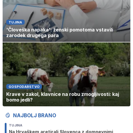
TUJINA
'Človeška napaka': ženski pomotoma vstavili
zarodek drugega para
GOSPODARSTVO
Krave v zakol, klavnice na robu zmogljivosti: kaj
bomo jedli?
NAJBOLJ BRANO
TUJINA
Na Hrvaškem aretirali Slovenca z domnevnimi