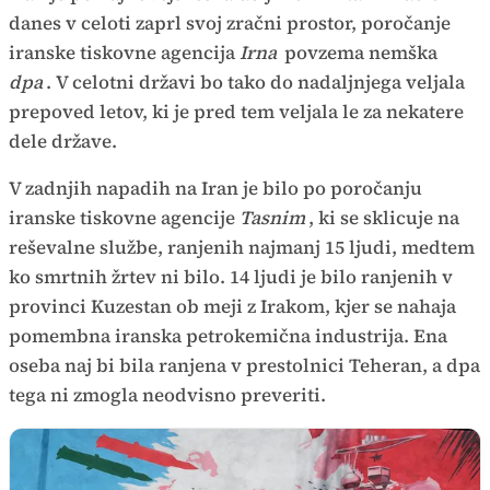
danes v celoti zaprl svoj zračni prostor, poročanje
iranske tiskovne agencija
Irna
povzema nemška
dpa
. V celotni državi bo tako do nadaljnjega veljala
prepoved letov, ki je pred tem veljala le za nekatere
dele države.
V zadnjih napadih na Iran je bilo po poročanju
iranske tiskovne agencije
Tasnim
, ki se sklicuje na
reševalne službe, ranjenih najmanj 15 ljudi, medtem
ko smrtnih žrtev ni bilo. 14 ljudi je bilo ranjenih v
provinci Kuzestan ob meji z Irakom, kjer se nahaja
pomembna iranska petrokemična industrija. Ena
oseba naj bi bila ranjena v prestolnici Teheran, a dpa
tega ni zmogla neodvisno preveriti.