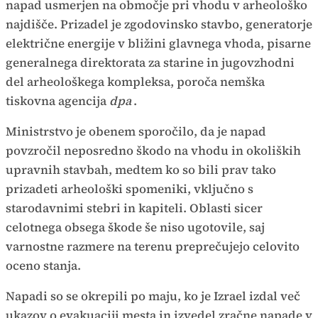
napad usmerjen na območje pri vhodu v arheološko
najdišče. Prizadel je zgodovinsko stavbo, generatorje
električne energije v bližini glavnega vhoda, pisarne
generalnega direktorata za starine in jugovzhodni
del arheološkega kompleksa, poroča nemška
tiskovna agencija
dpa
.
Ministrstvo je obenem sporočilo, da je napad
povzročil neposredno škodo na vhodu in okoliških
upravnih stavbah, medtem ko so bili prav tako
prizadeti arheološki spomeniki, vključno s
starodavnimi stebri in kapiteli. Oblasti sicer
celotnega obsega škode še niso ugotovile, saj
varnostne razmere na terenu preprečujejo celovito
oceno stanja.
Napadi so se okrepili po maju, ko je Izrael izdal več
ukazov o evakuaciji mesta in izvedel zračne napade v