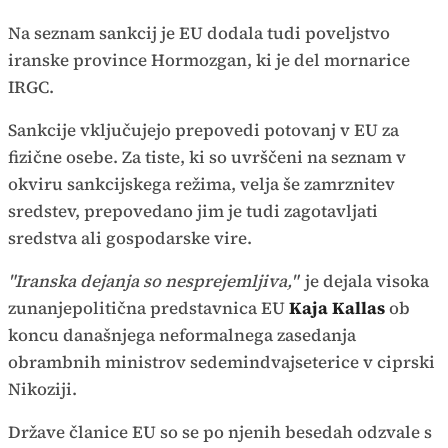
Na seznam sankcij je EU dodala tudi poveljstvo
iranske province Hormozgan, ki je del mornarice
IRGC.
Sankcije vključujejo prepovedi potovanj v EU za
fizične osebe. Za tiste, ki so uvrščeni na seznam v
okviru sankcijskega režima, velja še zamrznitev
sredstev, prepovedano jim je tudi zagotavljati
sredstva ali gospodarske vire.
"Iranska dejanja so nesprejemljiva,"
je dejala visoka
zunanjepolitična predstavnica EU
Kaja Kallas
ob
koncu današnjega neformalnega zasedanja
obrambnih ministrov sedemindvajseterice v ciprski
Nikoziji.
Države članice EU so se po njenih besedah odzvale s