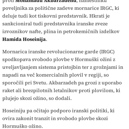
proti
Mohamadu Akbarzadehu
, namestniku
poveljnika za politične zadeve mornarice IRGC, ki
deluje tudi kot tiskovni predstavnik. Hkrati je
sankcioniral tudi predstavnika iranske zveze
izvoznikov nafte, plina in petrokemičnih izdelkov
Hamida Hoseinija
.
Mornarica iranske revolucionarne garde (IRGC)
spodkopava svobodo plovbe v Hormuški ožini z
uveljavljanjem sistema pristojbin ter z grožnjami in
napadi na več komercialnih plovil v regiji, so
sporočili pri Svetu. Akbarzadeh pa grozi z uporabo
raket ali brezpilotnih letalnikov proti plovilom, ki
plujejo skozi ožino, so dodali.
Hoseiniju pa očitajo podporo iranski politiki, ki
ovira zakonit tranzit in svobodo plovbe skozi
Hormuško ožino.