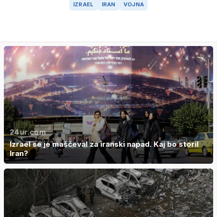
IZRAEL
IRAN
VOJNA
24ur.com
Izrael se je maščeval za iranski napad. Kaj bo storil
Iran?