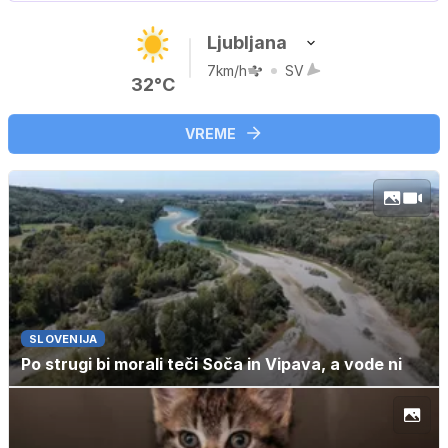
Ljubljana
7km/h
SV
32°C
VREME
SLOVENIJA
Po strugi bi morali teči Soča in Vipava, a vode ni