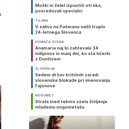
u
Moški ni želel izpustiti otroka,
posredovali specialci
n
TUJINA
V zalivu na Pašmanu našli truplo
24-letnega Slovenca
DOMAČA SCENA
Anamaria naj bi zahtevala 34
milijonov in manj dni, ko sta hčerki
z Dončićem
SLOVENIJA
Sedem držav kritičnih zaradi
slovenske blokade pri imenovanju
Fajonove
NOGOMET
Strela med tekmo vzela življenje
mlademu nogometašu