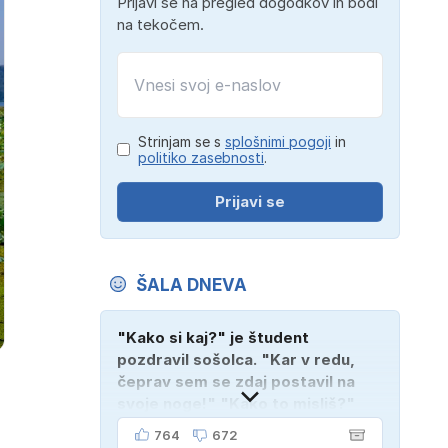
Prijavi se na pregled dogodkov in bodi
na tekočem.
Strinjam se s
splošnimi pogoji
in
politiko zasebnosti
.
Prijavi se
ŠALA DNEVA
"Kako si kaj?" je študent
pozdravil sošolca. "Kar v redu,
čeprav sem se zdaj postavil na
svoje noge!" "Kako to misliš?"
"Oče mi je vzel avto!"
764
672