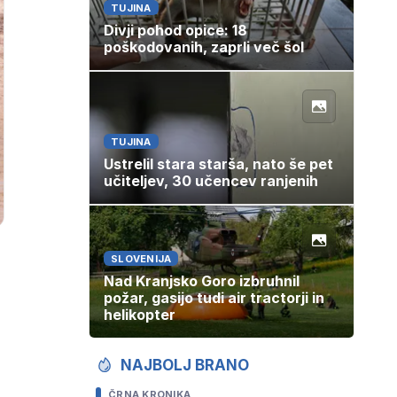
TUJINA
Divji pohod opice: 18
poškodovanih, zaprli več šol
TUJINA
Ustrelil stara starša, nato še pet
učiteljev, 30 učencev ranjenih
SLOVENIJA
Nad Kranjsko Goro izbruhnil
požar, gasijo tudi air tractorji in
helikopter
NAJBOLJ BRANO
ČRNA KRONIKA