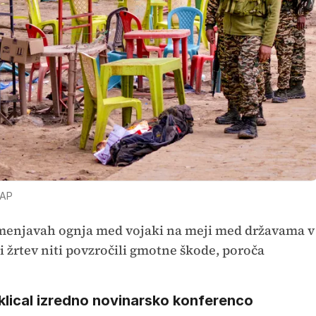
 AP
zmenjavah ognja med vojaki na meji med državama v
li žrtev niti povzročili gmotne škode, poroča
sklical izredno novinarsko konferenco