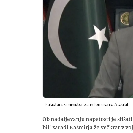
Pakistanski minister za informiranje Ataulah 
Ob nadaljevanju napetosti je slišati
bili zaradi Kašmirja že večkrat v v