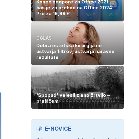
Konec podpore za Office 2021:
čas je za prehod na Office 2024
Pro za 19,99 €
OGLAS
Dobra estetska kirurgija ne
ustvarja filtrov, ustvarja naravne
rezultate
m
'Spopad' velesil z eno žrtvijo –
prašičem
E-NOVICE