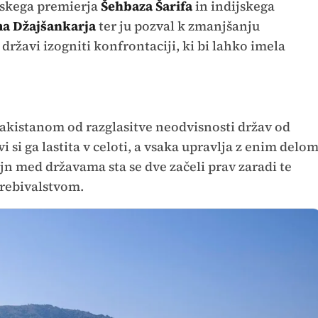
nskega premierja
Šehbaza Šarifa
in indijskega
a Džajšankarja
ter ju pozval k zmanjšanju
 državi izogniti konfrontaciji, ki bi lahko imela
Pakistanom od razglasitve neodvisnosti držav od
i si ga lastita v celoti, a vsaka upravlja z enim delo
jn med državama sta se dve začeli prav zaradi te
rebivalstvom.