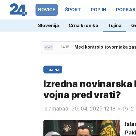
NOVICE
ŠPORT
POP IN
POPKAS
Slovenija
Črna kronika
Tujina
G
14.15
Med kontrolo tovornjaka zas
TUJINA
Izredna novinarska 
vojna pred vrati?
Islamabad, 30. 04. 2025 12.18
2 
Isla
Paki