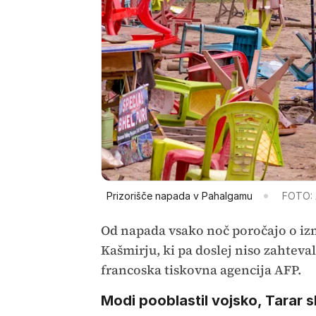
Prizorišče napada v Pahalgamu
FOTO:
Od napada vsako noč poročajo o i
Kašmirju, ki pa doslej niso zahteva
francoska tiskovna agencija AFP.
Modi pooblastil vojsko, Tarar 