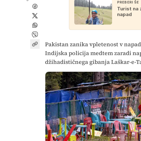
PREBERI ŠE
Turist na 
napad
Pakistan zanika vpletenost v napad,
Indijska policija medtem zaradi napa
džihadističnega gibanja Laškar-e-T