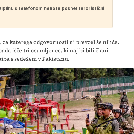
ziplinu s telefonom nehote posnel teroristični
 za katerega odgovornosti ni prevzel še nihče.
da išče tri osumljence, ki naj bi bili člani
aiba s sedežem v Pakistanu.