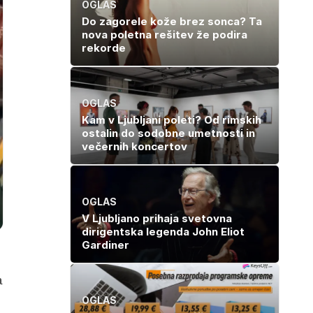
OGLAS
Do zagorele kože brez sonca? Ta
nova poletna rešitev že podira
rekorde
OGLAS
Kam v Ljubljani poleti? Od rimskih
ostalin do sodobne umetnosti in
večernih koncertov
OGLAS
V Ljubljano prihaja svetovna
dirigentska legenda John Eliot
Gardiner
a
OGLAS