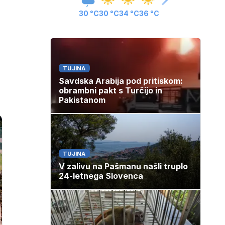
30 °C
30 °C
34 °C
36 °C
TUJINA
Savdska Arabija pod pritiskom:
obrambni pakt s Turčijo in
Pakistanom
TUJINA
V zalivu na Pašmanu našli truplo
24-letnega Slovenca