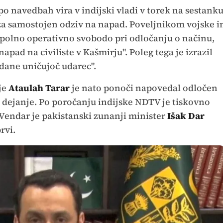
po navedbah vira v indijski vladi v torek na sestank
 za samostojen odziv na napad. Poveljnikom vojske i
popolno operativno svobodo pri odločanju o načinu,
 napad na civiliste v Kašmirju". Poleg tega je izrazil
adane uničujoč udarec".
je
Ataulah Tarar
je nato ponoči napovedal odločen
 dejanje. Po poročanju indijske NDTV je tiskovno
 Vendar je pakistanski zunanji minister
Išak Dar
rvi.