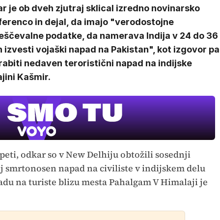
r je ob dveh zjutraj sklical izredno novinarsko
erenco in dejal, da imajo "verodostojne
eščevalne podatke, da namerava Indija v 24 do 36
 izvesti vojaški napad na Pakistan", kot izgovor pa
abiti nedaven teroristični napad na indijske
ajini Kašmir.
eti, odkar so v New Delhiju obtožili sosednji
j smrtonosen napad na civiliste v indijskem delu
padu na turiste blizu mesta Pahalgam V Himalaji je