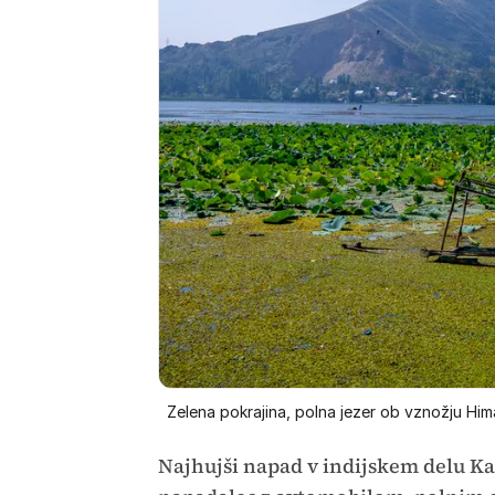
Zelena pokrajina, polna jezer ob vznožju Him
Najhujši napad v indijskem delu Kaš