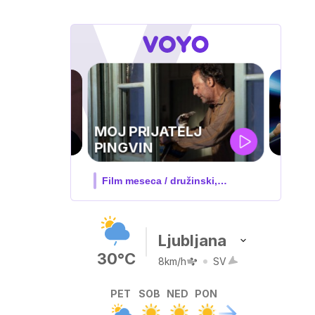
UEFA
SUPERPOKAL
V živo na VOYO: sreda ob 20.30
Ljubljana
30°C
8km/h
SV
PET
SOB
NED
PON