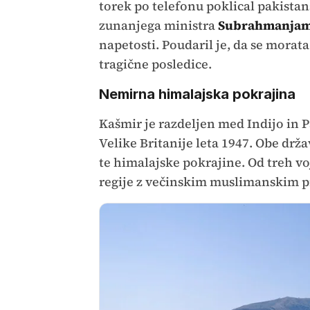
torek po telefonu poklical pakista
zunanjega ministra
Subrahmanjam
napetosti. Poudaril je, da se morata
tragične posledice.
Nemirna himalajska pokrajina
Kašmir je razdeljen med Indijo in 
Velike Britanije leta 1947. Obe držav
te himalajske pokrajine. Od treh vo
regije z večinskim muslimanskim p