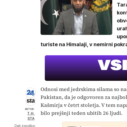
Tara
konf
obv
urah
upor
turiste na Himalaji, v nemirni pokr
Odnosi med jedrskima silama so nap
Pakistan, da je odgovoren za najbol
Kašmirja v četrt stoletja. V tem na
AVTOR:
bilo prejšnji teden ubitih 26 ljudi.
T.H.
STA
Deli zgodbo: