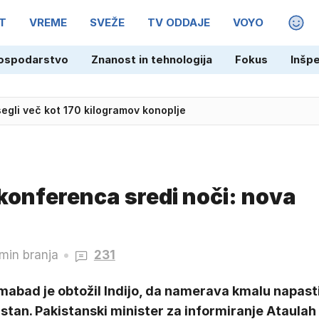
T
VREME
SVEŽE
TV ODDAJE
VOYO
MAGA
ospodarstvo
Znanost in tehnologija
Fokus
Inšp
egli več kot 170 kilogramov konoplje
konferenca sredi noči: nova
min branja
231
mabad je obtožil Indijo, da namerava kmalu napast
stan. Pakistanski minister za informiranje Ataulah