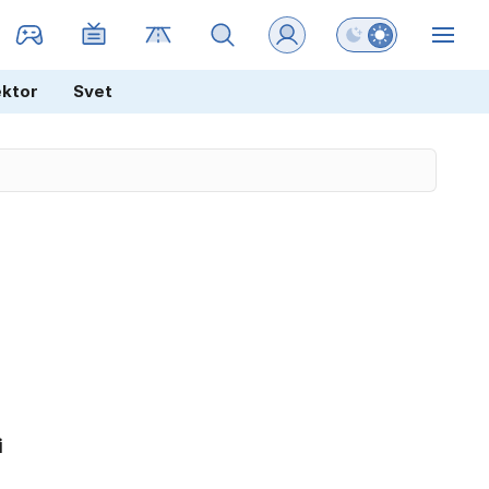
Preklopi barvni na
ZIN
ektor
Svet
i