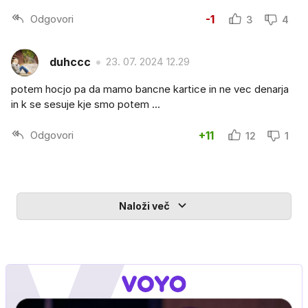
Odgovori
-1
3
4
duhccc
23. 07. 2024 12.29
potem hocjo pa da mamo bancne kartice in ne vec denarja
in k se sesuje kje smo potem ...
Odgovori
+11
12
1
Naloži več