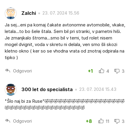
Zalchi
23. 07. 2024 15.56
Ja sej...eni pa komaj čakate avtonomne avtomobile, vkake,
letala...to bo šele štala. Sem bil pri stranki, v pametni hiši.
Je zmanjkalo štroma...smo bil v temi, tud rolet nisem
mogel dvignit, voda v skretu ni delala, ven smo šli skozi
kletno okno ( ker so se vhodna vrata od znotraj odpirala na
tipko )
Odgovori
+1
4
3
300 let do specialista
23. 07. 2024 15.43
"Šlo naj bi za Ruse"🤣🤣🤣🤣🤣🤣🤣🤣🤣🤣🤣🤣🤣🤣🤣🤣🤣🤣
🤣🤣🤣🤣🤣🤣🤣🤣🤣🤣🤣🤣🤣🤣🤣🤣🤣🤣
Odgovori
+8
11
3