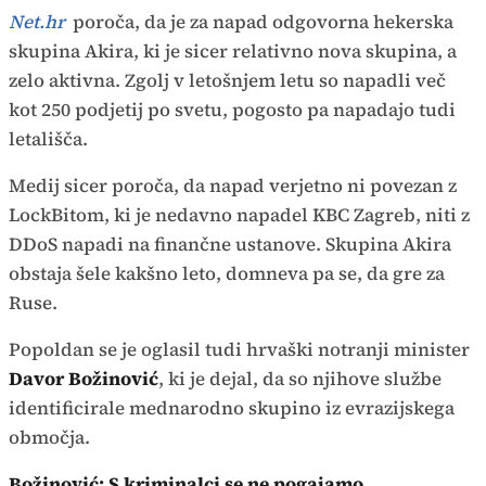
Net.hr
poroča, da je za napad odgovorna hekerska
skupina Akira, ki je sicer relativno nova skupina, a
zelo aktivna. Zgolj v letošnjem letu so napadli več
kot 250 podjetij po svetu, pogosto pa napadajo tudi
letališča.
Medij sicer poroča, da napad verjetno ni povezan z
LockBitom, ki je nedavno napadel KBC Zagreb, niti z
DDoS napadi na finančne ustanove. Skupina Akira
obstaja šele kakšno leto, domneva pa se, da gre za
Ruse.
Popoldan se je oglasil tudi hrvaški notranji minister
Davor Božinović
, ki je dejal, da so njihove službe
identificirale mednarodno skupino iz evrazijskega
območja.
Božinović: S kriminalci se ne pogajamo