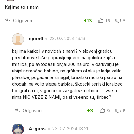
Kaj ima to z nami.
Odgovori
+13
18
5
spam1
23. 07. 2024 13.19
kaj ima karkoli v novicah z nami? v slovenj gradcu
predali nove hiše popravljenjcem, na golniku zajčja
mrzlica, po avtocesti divjal 200 na uro, v daruvarju je
ubijal nemočne babice, na grškem otoku je ladja zalila
plavalce, pogačar je zmagal, brazilski morski psi so na
drogah, na voljo slepa barbika, škotcki teniski igralcec
bo igral na oi, v gorici so zažgali vzmetnico ... vse to
nima NIČ VEZE Z NAMI, pa si vseeno tu, firbec?
Odgovori
+3
9
6
Arguss
23. 07. 2024 13.21