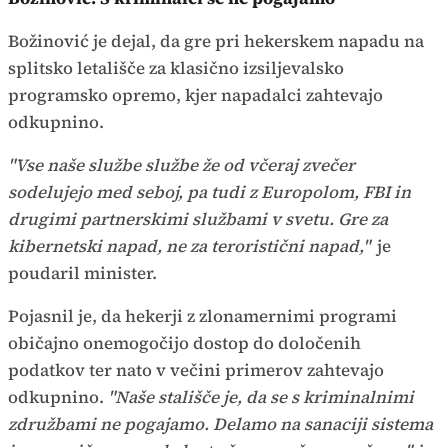
Božinović je dejal, da gre pri hekerskem napadu na
splitsko letališče za klasično izsiljevalsko
programsko opremo, kjer napadalci zahtevajo
odkupnino.
"Vse naše službe službe že od včeraj zvečer
sodelujejo med seboj, pa tudi z Europolom, FBI in
drugimi partnerskimi službami v svetu. Gre za
kibernetski napad, ne za teroristični napad,"
je
poudaril minister.
Pojasnil je, da hekerji z zlonamernimi programi
običajno onemogočijo dostop do določenih
podatkov ter nato v večini primerov zahtevajo
odkupnino.
"Naše stališče je, da se s kriminalnimi
združbami ne pogajamo. Delamo na sanaciji sistema