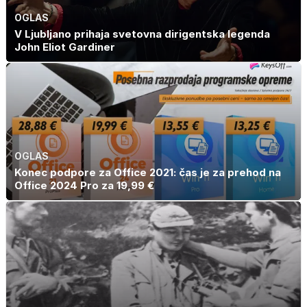
OGLAS
V Ljubljano prihaja svetovna dirigentska legenda
John Eliot Gardiner
OGLAS
Konec podpore za Office 2021: čas je za prehod na
Office 2024 Pro za 19,99 €