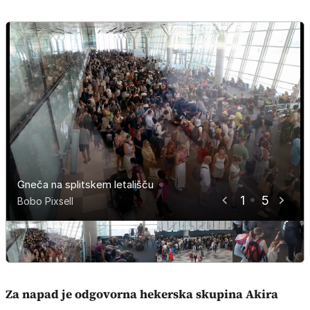
Gneča na splitskem letališču
Gneča na splitskem letališču
Gneča na splitskem letališču
Gneča na splitskem letališču
Gneča na splitskem letališču
1
5
Bobo Pixsell
Bobo Pixsell
Bobo Pixsell
Bobo Pixsell
Bobo Pixsell
Za napad je odgovorna hekerska skupina Akira