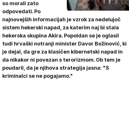
so morali zato
odpovedati. Po
najnovejših informacijah je vzrok za nedelujoč
sistem hekerski napad, za katerim naj bi stala
hekerska skupina Akira. Popoldan se je oglasil
tudi hrvaški notranji minister Davor Božinović, ki
je dejal, da gre za klasičen kibernetski napad in
da nikakor ni povezan s terorizmom. Ob tem je
poudaril, da je njihova strategija jasna: "S
kriminalci se ne pogajamo."