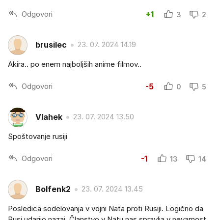
Odgovori
+1
3
2
brusilec
23. 07. 2024 14.19
Akira.. po enem najboljših anime filmov..
Odgovori
-5
0
5
Vlahek
23. 07. 2024 13.50
Spoštovanje rusiji
Odgovori
-1
13
14
Bolfenk2
23. 07. 2024 13.45
Posledica sodelovanja v vojni Nata proti Rusiji. Logično da
Rusi udarijo nazaj. Članstvo v Natu nas spravlja v nevarnost