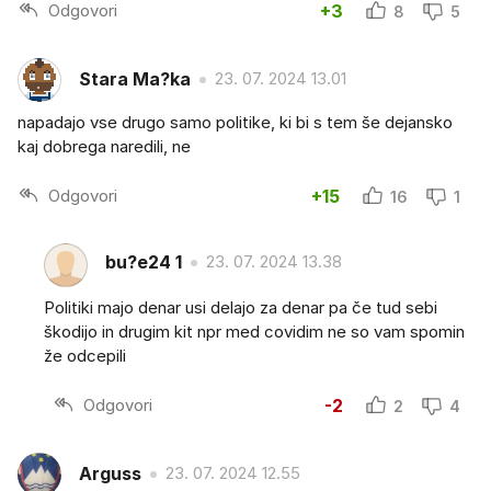
Odgovori
+3
8
5
Stara Ma?ka
23. 07. 2024 13.01
napadajo vse drugo samo politike, ki bi s tem še dejansko
kaj dobrega naredili, ne
Odgovori
+15
16
1
bu?e24 1
23. 07. 2024 13.38
Politiki majo denar usi delajo za denar pa če tud sebi
škodijo in drugim kit npr med covidim ne so vam spomin
že odcepili
Odgovori
-2
2
4
Arguss
23. 07. 2024 12.55