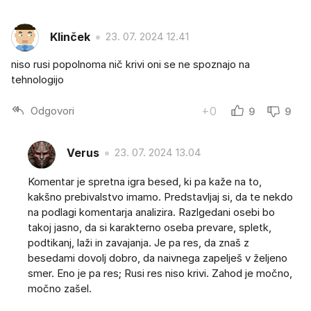
Klinček
23. 07. 2024 12.41
niso rusi popolnoma nič krivi oni se ne spoznajo na
tehnologijo
Odgovori
+0
9
9
Verus
23. 07. 2024 13.04
Komentar je spretna igra besed, ki pa kaže na to,
kakšno prebivalstvo imamo. Predstavljaj si, da te nekdo
na podlagi komentarja analizira. Razlgedani osebi bo
takoj jasno, da si karakterno oseba prevare, spletk,
podtikanj, laži in zavajanja. Je pa res, da znaš z
besedami dovolj dobro, da naivnega zapelješ v željeno
smer. Eno je pa res; Rusi res niso krivi. Zahod je močno,
močno zašel.