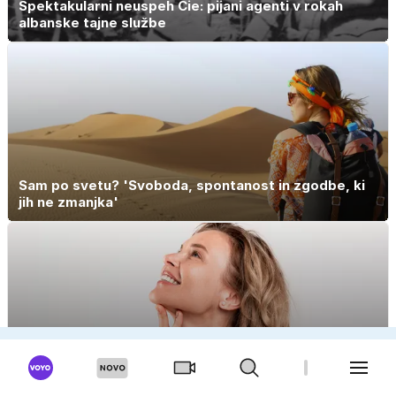
Spektakularni neuspeh Cie: pijani agenti v rokah
albanske tajne službe
Sam po svetu? 'Svoboda, spontanost in zgodbe, ki
jih ne zmanjka'
OGLAS
Dobra estetska kirurgija ne ustvarja filtrov, ustvarja
naravne rezultate