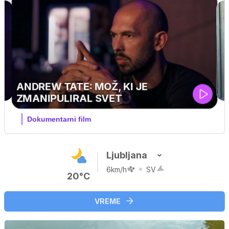
MOJ PRIJATELJ PINGVIN
Film meseca / družinski, pustolovski
Ljubljana
6km/h
SV
20°C
VREME