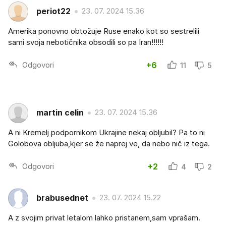
periot22
23. 07. 2024 15.36
Amerika ponovno obtožuje Ruse enako kot so sestrelili
sami svoja nebotičnika obsodili so pa Iran!!!!!!
Odgovori
+6
11
5
martin celin
23. 07. 2024 15.36
A ni Kremelj podpornikom Ukrajine nekaj obljubil? Pa to ni
Golobova obljuba,kjer se že naprej ve, da nebo nič iz tega.
Odgovori
+2
4
2
brabusednet
23. 07. 2024 15.22
A z svojim privat letalom lahko pristanem,sam vprašam.