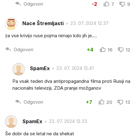
Odgovori
-2
7
9
Nace Štremljasti
23. 07. 2024 12.37
za vse krivijo ruse pojma nimajo kdo jih je....
Odgovori
+4
16
12
SpamEx
23. 07. 2024 12.41
Pa vsak teden dva antipropagandna filma proti Rusiji na
nacionalni televiziji. ZDA pranje možganov
Odgovori
+7
20
13
SpamEx
23. 07. 2024 12.33
Še dobr da se letal ne da shekat