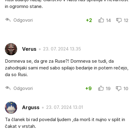
in ogromno stane.
Odgovori
+2
14
12
Verus
23. 07. 2024 13.35
Domneva se, da gre za Ruse?! Domneva se tudi, da
zahodnjaki sami med sabo spilajo bedarije in potem rečejo,
da so Rusi.
Odgovori
+9
19
10
Arguss
23. 07. 2024 13.01
Ta članek bi rad povedal ljudem ,da morš it nujno v split in
čakat v vrstah.