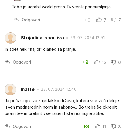
Tebe je ugrabil world press Tv.vernik poneumljanja.
Odgovori
+0
7
7
Stojadina-sportiva
23. 07. 2024 12.51
In spet nek "naj bi" članek za pranje...
Odgovori
+9
15
6
marre
23. 07. 2024 12.46
Ja počasi gre za zajedalsko državo, katera vse več deluje
izven mednarodnih norm in zakonov.. Bo treba še okrepit
osamitev in prekint vse razen tiste res nujne stike..
Odgovori
+3
11
8