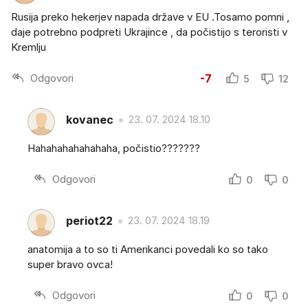
Rusija preko hekerjev napada države v EU .Tosamo pomni ,
daje potrebno podpreti Ukrajince , da počistijo s teroristi v
Kremlju
Odgovori
-7
5
12
kovanec
23. 07. 2024 18.10
Hahahahahahahaha, počistio???????
Odgovori
0
0
periot22
23. 07. 2024 18.19
anatomija a to so ti Amerikanci povedali ko so tako
super bravo ovca!
Odgovori
0
0