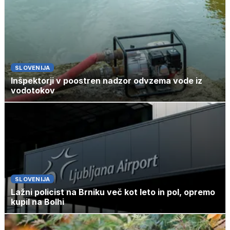
SLOVENIJA
Inšpektorji v poostren nadzor odvzema vode iz
vodotokov
SLOVENIJA
Lažni policist na Brniku več kot leto in pol, opremo
kupil na Bolhi