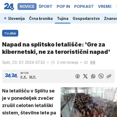
NOVICE
ŠPORT
POP IN
POPKAST
VREME
Slovenija
Črna kronika
Tujina
Gospodarstvo
Znanos
TUJINA
Napad na splitsko letališče: 'Gre za
kibernetski, ne za teroristični napad'
Split, 23. 07. 2024 07.52
2 min branja
68
AVTOR:
K.K.
M.P.
Na letališču v Splitu se
je v ponedeljek zvečer
zrušil celoten letališki
sistem, številne lete pa