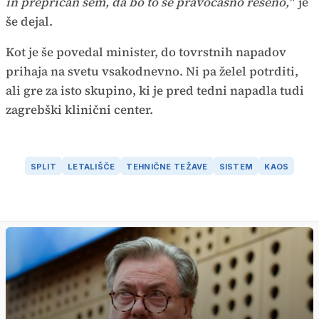
in prepričan sem, da bo to še pravočasno rešeno,"
je
še dejal.
Kot je še povedal minister, do tovrstnih napadov
prihaja na svetu vsakodnevno. Ni pa želel potrditi,
ali gre za isto skupino, ki je pred tedni napadla tudi
zagrebški klinični center.
SPLIT
LETALIŠČE
TEHNIČNE TEŽAVE
SISTEM
KAOS