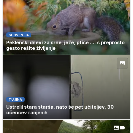
SLOVENIJA
Peklenski dnevi za srne, ježe, ptice ...: s preprosto
gesto rešite življenje
TUJINA
Ustrelil stara starša, nato še pet učiteljev, 30
učencev ranjenih