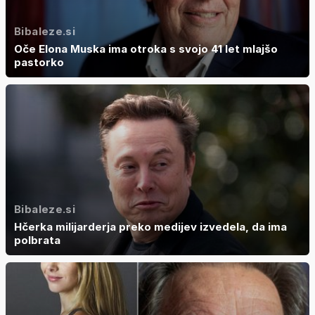
Bibaleze.si
Oče Elona Muska ima otroka s svojo 41 let mlajšo
pastorko
Bibaleze.si
Hčerka milijarderja preko medijev izvedela, da ima
polbrata