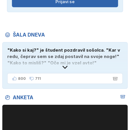
Prijavi se
ŠALA DNEVA
"Kako si kaj?" je študent pozdravil sošolca. "Kar v
redu, čeprav sem se zdaj postavil na svoje noge!"
"Kako to misliš?" "Oče mi je vzel avto!"
800
711
ANKETA