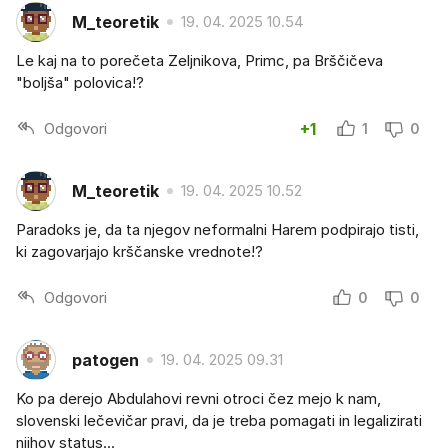
M_teoretik
19. 04. 2025 10.54
Le kaj na to porečeta Zeljnikova, Primc, pa Brščičeva
"boljša" polovica!?
Odgovori
+1
1
0
M_teoretik
19. 04. 2025 10.52
Paradoks je, da ta njegov neformalni Harem podpirajo tisti,
ki zagovarjajo krščanske vrednote!?
Odgovori
0
0
patogen
19. 04. 2025 09.31
Ko pa derejo Abdulahovi revni otroci čez mejo k nam,
slovenski lečevičar pravi, da je treba pomagati in legalizirati
njihov status...