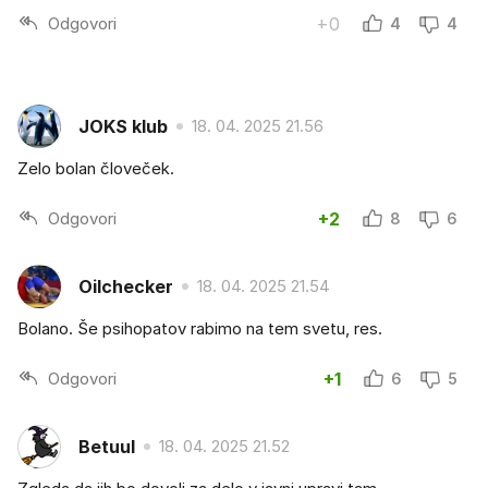
Odgovori
+0
4
4
JOKS klub
18. 04. 2025 21.56
Zelo bolan človeček.
Odgovori
+2
8
6
Oilchecker
18. 04. 2025 21.54
Bolano. Še psihopatov rabimo na tem svetu, res.
Odgovori
+1
6
5
Betuul
18. 04. 2025 21.52