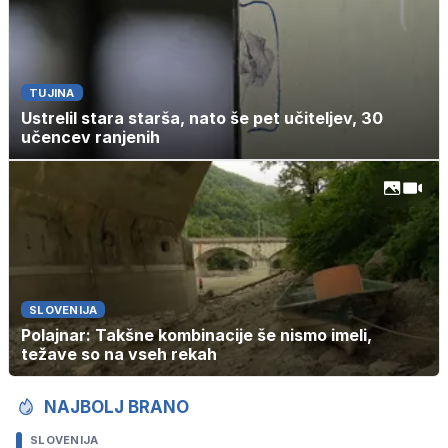
TUJINA
Ustrelil stara starša, nato še pet učiteljev, 30
učencev ranjenih
SLOVENIJA
Polajnar: Takšne kombinacije še nismo imeli,
težave so na vseh rekah
NAJBOLJ BRANO
SLOVENIJA