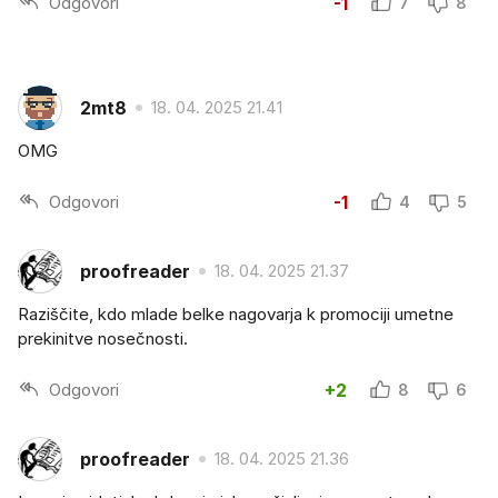
Odgovori
-1
7
8
2mt8
18. 04. 2025 21.41
OMG
Odgovori
-1
4
5
proofreader
18. 04. 2025 21.37
Raziščite, kdo mlade belke nagovarja k promociji umetne
prekinitve nosečnosti.
Odgovori
+2
8
6
proofreader
18. 04. 2025 21.36