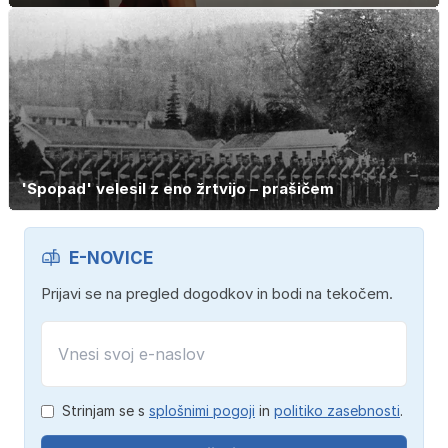
'Spopad' velesil z eno žrtvijo – prašičem
E-NOVICE
Prijavi se na pregled dogodkov in bodi na tekočem.
Strinjam se s
splošnimi pogoji
in
politiko zasebnosti
.