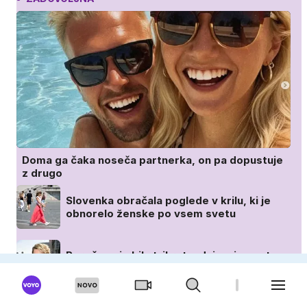
Doma ga čaka noseča partnerka, on pa dopustuje
z drugo
Slovenka obračala poglede v krilu, ki je
obnorelo ženske po vsem svetu
Poročena je bila trikrat, zdaj pa je spet
srečno zaljubljena