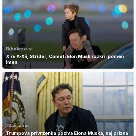
Bibaleze.si
X Æ A-Xii, Strider, Comet: Elon Musk razkril pomen
imen
24ur.com
Trumpova privrženka poziva Elona Muska, naj prizna