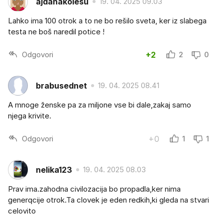
ajdanakolesu
19. 04. 2025 09.03
Lahko ima 100 otrok a to ne bo rešilo sveta, ker iz slabega
testa ne boš naredil potice !
Odgovori
+2
2
0
brabusednet
19. 04. 2025 08.41
A mnoge ženske pa za miljone vse bi dale,zakaj samo
njega krivite.
Odgovori
+0
1
1
nelika123
19. 04. 2025 08.03
Prav ima.zahodna civilozacija bo propadla,ker nima
generqcije otrok.Ta clovek je eden redkih,ki gleda na stvari
celovito