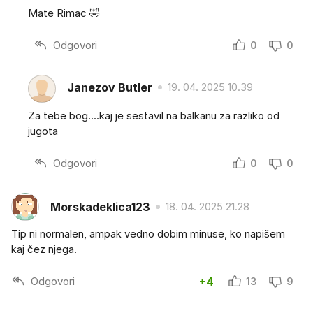
Mate Rimac 🤣
Odgovori
0
0
Janezov Butler
19. 04. 2025 10.39
Za tebe bog....kaj je sestavil na balkanu za razliko od
jugota
Odgovori
0
0
Morskadeklica123
18. 04. 2025 21.28
Tip ni normalen, ampak vedno dobim minuse, ko napišem
kaj čez njega.
Odgovori
+4
13
9