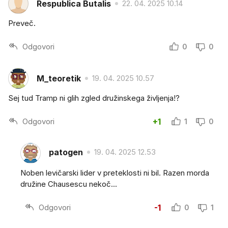
Respublica Butalis
22. 04. 2025 10.14
Preveč.
Odgovori
0
0
M_teoretik
19. 04. 2025 10.57
Sej tud Tramp ni glih zgled družinskega življenja!?
Odgovori
+1
1
0
patogen
19. 04. 2025 12.53
Noben levičarski lider v preteklosti ni bil. Razen morda
družine Chausescu nekoč...
Odgovori
-1
0
1