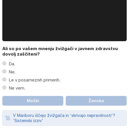
Ali so po vašem mnenju žvižgači v javnem zdravstvu
dovolj zaščiteni?
Da.
Ne.
Le v posameznih primerih.
Ne vem.
Moški
Ženska
V Mariboru iščejo žvižgača in 'skrivajo nepravilnosti'?
'Sistemski izziv'