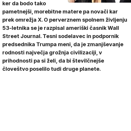
ker da bodo tako
pametnejši, morebitne matere pa novači kar
prek omrežja X. O perverznem spolnem življenju
53-letnika se je razpisal ameriški časnik Wall
Street Journal. Tesni sodelavec in podpornik
predsednika Trumpa meni, da je zmanjševanje
rodnosti največja grožnja civilizaciji, v
prihodnosti pa si želi, da bi številčnejše
človeštvo poselilo tudi druge planete.