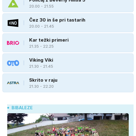
20.00 - 21.55
Čez 30 in še pri tastarih
20.00 - 21.45
Kar težki primeri
21.35 - 22.25
Viking Viki
21.30 - 21.45
Skrito v raju
21.30 - 22.20
BIBALEZE