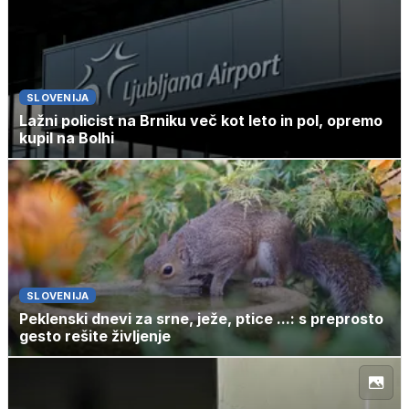
SLOVENIJA
Lažni policist na Brniku več kot leto in pol, opremo
kupil na Bolhi
SLOVENIJA
Peklenski dnevi za srne, ježe, ptice ...: s preprosto
gesto rešite življenje