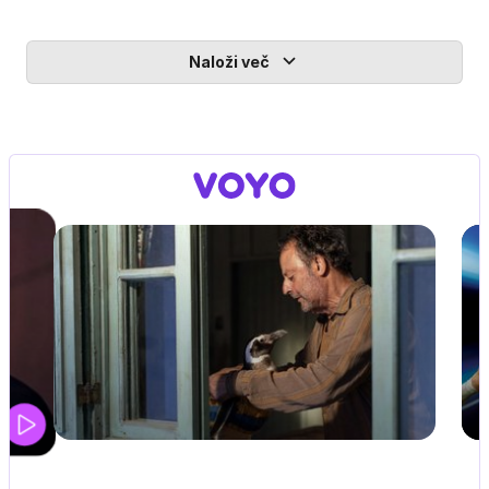
Naloži več
UEFA SUPERPOKAL
V živo na VOYO: sreda ob 20.30