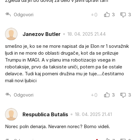
Zgleda da jih bo dovolj za delo v javni upravi tam
Odgovori
+0
3
3
Janezov Butler
18. 04. 2025 21.44
smešno je, ko se ne more napisat da je Elon nr 1 sovražnik
ljudi in ne more do oblasti drugače, kot da se prilizuje
Trumpu in MAGI. A v planu ima robotizacijo vsega in
robotaksije, prvo da taksiste uniči, potem pa še ostale
delavce. Tudi kaj pomeni družina mu je tuje....čestitamo
mali novi ljubici
Odgovori
+0
3
3
Respublica Butalis
18. 04. 2025 21.41
Norec poln denarja. Nevaren norec? Bomo videli.