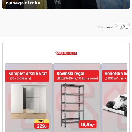
njunega otroka
Priporoča