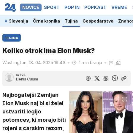
NOVICE
ŠPORT
POP IN
POPKAST
VREME
Slovenija
Črna kronika
Tujina
Gospodarstvo
Znanos
TUJINA
Koliko otrok ima Elon Musk?
Washington, 18. 04. 2025 19.43
1 min branja
41
AVTOR:
Denis Ćulum
Najbogatejši Zemljan
Elon Musk naj bi si želel
ustvariti legijo
potomcev, ki morajo biti
rojeni s carskim rezom,