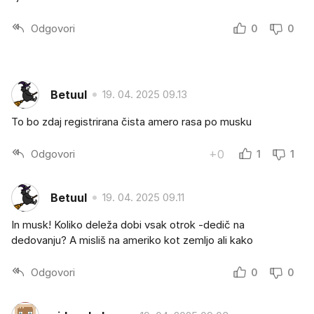
Odgovori
0
0
Betuul
19. 04. 2025 09.13
To bo zdaj registrirana čista amero rasa po musku
Odgovori
+0
1
1
Betuul
19. 04. 2025 09.11
In musk! Koliko deleža dobi vsak otrok -dedič na
dedovanju? A misliš na ameriko kot zemljo ali kako
Odgovori
0
0