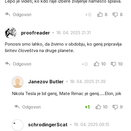
Lepo je videti, ko kdo raje izbere življenje namesto splava.
Odgovori
+0
8
8
proofreader
18. 04. 2025 21.31
Ponosni smo lahko, da živimo v obdobju, ko genij pripravlja
širitev človeštva na druge planete.
Odgovori
+0
10
10
Janezov Butler
18. 04. 2025 21.39
Nikola Tesla je bil genij, Mate Rimac je genij.....Elon, jok
Odgovori
+1
10
9
schrodingerScat
19. 04. 2025 09.15