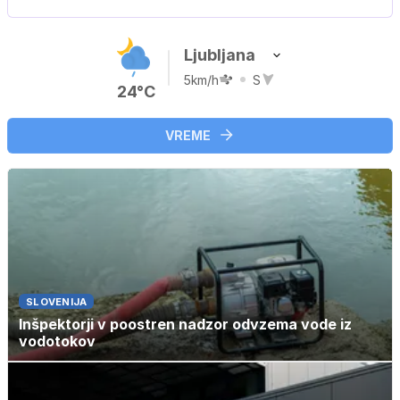
Ljubljana
5km/h
S
24°C
VREME
SLOVENIJA
Inšpektorji v poostren nadzor odvzema vode iz
vodotokov