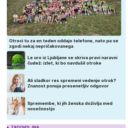
Otroci tu za en teden oddajo telefone, nato pa se
zgodi nekaj nepričakovanega
Le uro iz Ljubljane se skriva pravi naravni
čudež: izlet, ki bo navdušil otroke
Ali sladkor res spremeni vedenje otrok?
Znanost ponuja presenetljiv odgovor
Spremembe, ki jih ženska doživlja med
nosečnostjo
ZADOVOLJNA