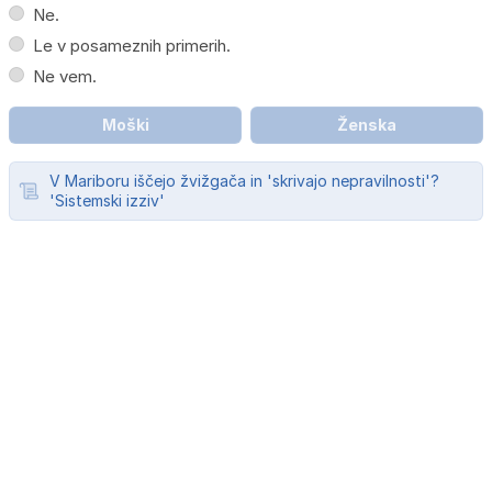
Ne.
Le v posameznih primerih.
Ne vem.
Moški
Ženska
V Mariboru iščejo žvižgača in 'skrivajo nepravilnosti'?
'Sistemski izziv'