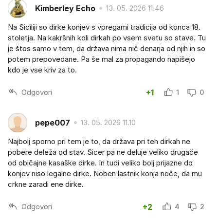
Kimberley Echo
13. 05. 2026 11.46
Na Siciliji so dirke konjev s vpregami tradicija od konca 18.
stoletja. Na kakršnih koli dirkah po vsem svetu so stave. Tu
je štos samo v tem, da država nima nič denarja od njih in so
potem prepovedane. Pa še mal za propagando napišejo
kdo je vse kriv za to.
Odgovori
+1
1
0
pepe007
13. 05. 2026 11.10
Najbolj sporno pri tem je to, da država pri teh dirkah ne
pobere deleža od stav. Sicer pa ne deluje veliko drugače
od običajne kasaške dirke. In tudi veliko bolj prijazne do
konjev niso legalne dirke. Noben lastnik konja noče, da mu
crkne zaradi ene dirke.
Odgovori
+2
4
2