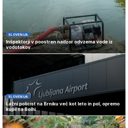
SLOVENIJA
Inšpektorji v poostren nadzor odvzema vode iz
vodotokov
SLOVENIJA
Lažni policist na Brniku več kot leto in pol, opremo
kupil na Bolhi