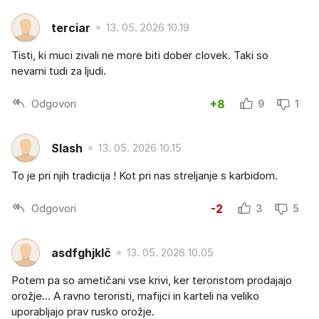
terciar
13. 05. 2026 10.19
Tisti, ki muci zivali ne more biti dober clovek. Taki so
nevarni tudi za ljudi.
Odgovori
+8
9
1
Slash
13. 05. 2026 10.15
To je pri njih tradicija ! Kot pri nas streljanje s karbidom.
Odgovori
-2
3
5
asdfghjklč
13. 05. 2026 10.05
Potem pa so ametičani vse krivi, ker teroristom prodajajo
orožje... A ravno teroristi, mafijci in karteli na veliko
uporabljajo prav rusko orožje.