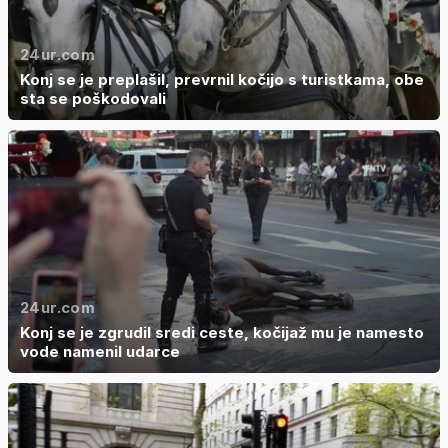
24ur.com
Konj se je preplašil, prevrnil kočijo s turistkama, obe
sta se poškodovali
24ur.com
Konj se je zgrudil sredi ceste, kočijaž mu je namesto
vode namenil udarce