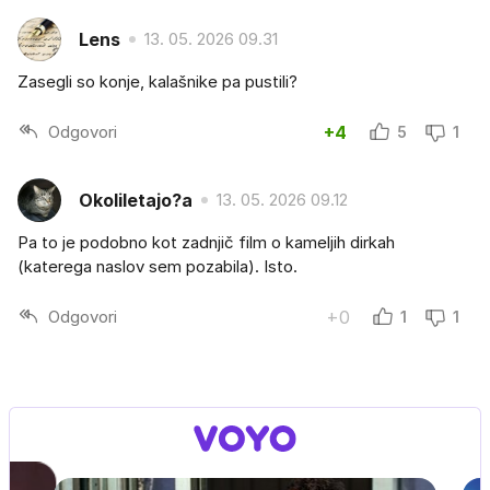
Lens
13. 05. 2026 09.31
Zasegli so konje, kalašnike pa pustili?
Odgovori
+4
5
1
Okoliletajo?a
13. 05. 2026 09.12
Pa to je podobno kot zadnjič film o kameljih dirkah
(katerega naslov sem pozabila). Isto.
Odgovori
+0
1
1