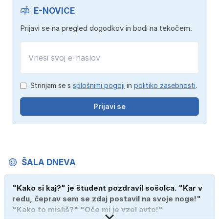
E-NOVICE
Prijavi se na pregled dogodkov in bodi na tekočem.
Strinjam se s
splošnimi pogoji
in
politiko zasebnosti
.
Prijavi se
ŠALA DNEVA
"Kako si kaj?" je študent pozdravil sošolca. "Kar v
redu, čeprav sem se zdaj postavil na svoje noge!"
"Kako to misliš?" "Oče mi je vzel avto!"