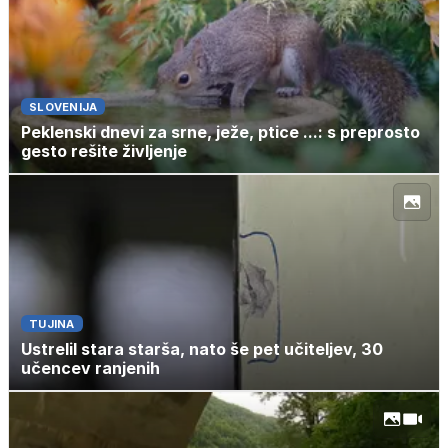
SLOVENIJA
Peklenski dnevi za srne, ježe, ptice ...: s preprosto
gesto rešite življenje
TUJINA
Ustrelil stara starša, nato še pet učiteljev, 30
učencev ranjenih