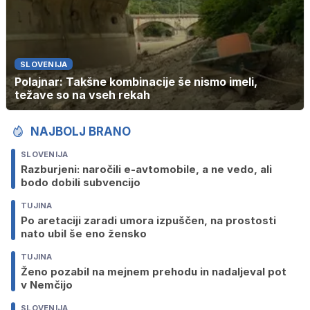
SLOVENIJA
Polajnar: Takšne kombinacije še nismo imeli,
težave so na vseh rekah
NAJBOLJ BRANO
SLOVENIJA
Razburjeni: naročili e-avtomobile, a ne vedo, ali
bodo dobili subvencijo
TUJINA
Po aretaciji zaradi umora izpuščen, na prostosti
nato ubil še eno žensko
TUJINA
Ženo pozabil na mejnem prehodu in nadaljeval pot
v Nemčijo
SLOVENIJA