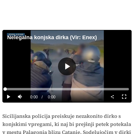
Nelegalna konjska dirka (Vir: Enex)
Predvajaj
Loaded
:
0%
Current
0:00
/
Duration
0:00
Predvajaj
Tiho
Celoz
način
Time
Sicilijanska policija preiskuje nezakonito dirko s
konjskimi vpregami, ki naj bi prejšnji petek potekala
v mestu Palagonia blizu Catanie. Sodelujočim v dirki