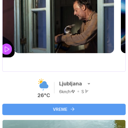
UEFA SUPERPOKAL
V živo na VOYO: sreda ob 20.30
Ljubljana
6km/h
S
26°C
VREME