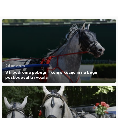
24ur.com
S hipodroma pobegnil konj s kočijo in na begu
poškodoval tri vozila