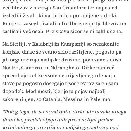
več hlevov v okrožju San Cristoforo ter naposled
izsledili živali, ki naj bi bile uporabljene v dirki.
Konje so zasegli, izdali odredbo za zaprtje hlevov ter
zaslišali več oseb. Preiskava sicer še ni zaključena.
Na Siciliji, v Kalabriji in Kampaniji so nezakonite
konjske dirke še vedno zelo razširjene, pogosto pa
jih organizirajo mafijske družine, povezane s Coso
Nostro, Camorro in 'Ndrangheto. Dirke namreč
spremljajo velike vsote neprijavljenega denarja,
stave pa pogosto dosegajo tisoče evrov za en sam
dogodek. Med mesti, kjer je ta pojav najbolj
zakoreninjen, so Catania, Messina in Palermo.
"Poleg tega, da so nezakonite dirke vir nezakonitega
dobička, predstavljajo tudi presenetljiv prikaz
kriminalnega prestiža in mafijskega nadzora nad