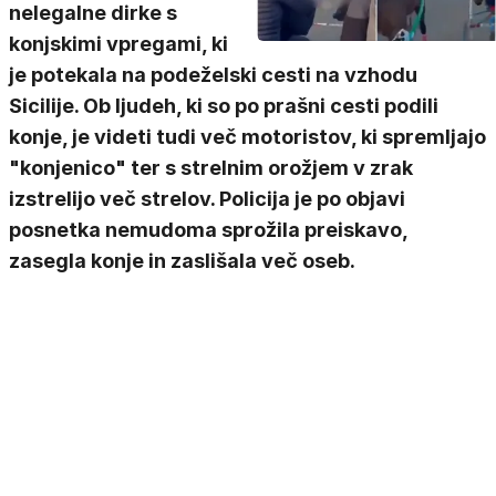
nelegalne dirke s
konjskimi vpregami, ki
je potekala na podeželski cesti na vzhodu
Sicilije. Ob ljudeh, ki so po prašni cesti podili
konje, je videti tudi več motoristov, ki spremljajo
"konjenico" ter s strelnim orožjem v zrak
izstrelijo več strelov. Policija je po objavi
posnetka nemudoma sprožila preiskavo,
zasegla konje in zaslišala več oseb.