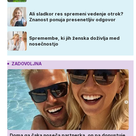
Ali sladkor res spremeni vedenje otrok?
Znanost ponuja presenetljiv odgovor
Spremembe, ki jih ženska doživlja med
nosečnostjo
ZADOVOLJNA
Doma ga čaka noseča partnerka, on pa dopustuje