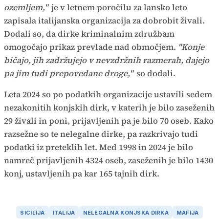
ozemljem,"
je v letnem poročilu za lansko leto
zapisala italijanska organizacija za dobrobit živali.
Dodali so, da dirke kriminalnim združbam
omogočajo prikaz prevlade nad območjem.
"Konje
bičajo, jih zadržujejo v nevzdržnih razmerah, dajejo
pa jim tudi prepovedane droge,"
so dodali.
Leta 2024 so po podatkih organizacije ustavili sedem
nezakonitih konjskih dirk, v katerih je bilo zaseženih
29 živali in poni, prijavljenih pa je bilo 70 oseb. Kako
razsežne so te nelegalne dirke, pa razkrivajo tudi
podatki iz preteklih let. Med 1998 in 2024 je bilo
namreč prijavljenih 4324 oseb, zaseženih je bilo 1430
konj, ustavljenih pa kar 165 tajnih dirk.
SICILIJA
ITALIJA
NELEGALNA KONJSKA DIRKA
MAFIJA