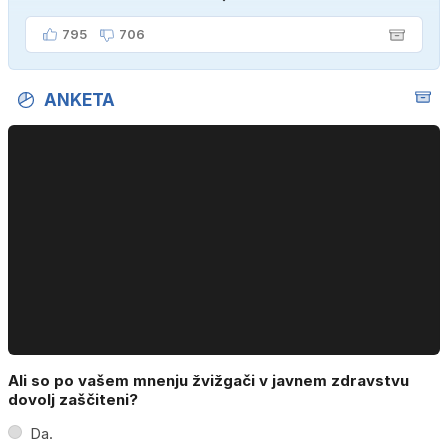
795
706
ANKETA
Ali so po vašem mnenju žvižgači v javnem zdravstvu
dovolj zaščiteni?
Da.