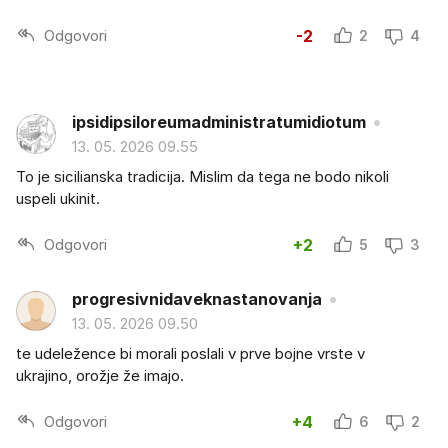
Odgovori
-2
2
4
ipsidipsiloreumadministratumidiotum
13. 05. 2026 09.55
To je sicilianska tradicija. Mislim da tega ne bodo nikoli
uspeli ukinit.
Odgovori
+2
5
3
progresivnidaveknastanovanja
13. 05. 2026 09.50
te udeležence bi morali poslali v prve bojne vrste v
ukrajino, orožje že imajo.
Odgovori
+4
6
2