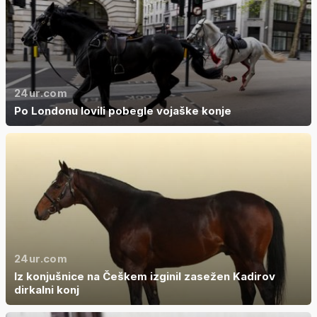
24ur.com
Po Londonu lovili pobegle vojaške konje
24ur.com
Iz konjušnice na Češkem izginil zasežen Kadirov
dirkalni konj