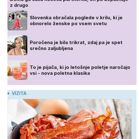
z drugo
Slovenka obračala poglede v krilu, ki je
obnorelo ženske po vsem svetu
Poročena je bila trikrat, zdaj pa je spet
srečno zaljubljena
To je pijača, ki jo letošnje poletje naročajo
vsi - nova poletna klasika
VIZITA