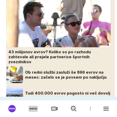
43 milijonov evrov? Koliko so po razhodu
zahtevale ali prejele partnerice športnih
zvezdnikov
Ob redni službi zasluži še 866 evrov na
mesec: začelo se je povsem po naključju
Tudi 400.000 evrov pogosto ni več dovolj
za nakup stanovanja
Ko imajo dovolj, preprosto odidejo: to