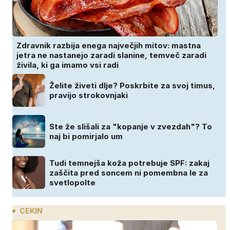
Zdravnik razbija enega največjih mitov: mastna
jetra ne nastanejo zaradi slanine, temveč zaradi
živila, ki ga imamo vsi radi
Želite živeti dlje? Poskrbite za svoj timus,
pravijo strokovnjaki
Ste že slišali za "kopanje v zvezdah"? To
naj bi pomirjalo um
Tudi temnejša koža potrebuje SPF: zakaj
zaščita pred soncem ni pomembna le za
svetlopolte
CEKIN