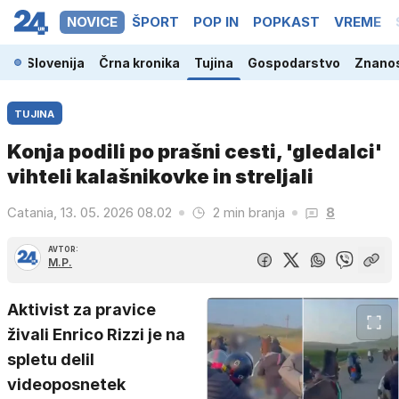
NOVICE
ŠPORT
POP IN
POPKAST
VREME
Slovenija
Črna kronika
Tujina
Gospodarstvo
Znanos
TUJINA
Konja podili po prašni cesti, 'gledalci'
vihteli kalašnikovke in streljali
Catania, 13. 05. 2026 08.02
2 min branja
8
AVTOR:
M.P.
Aktivist za pravice
živali Enrico Rizzi je na
spletu delil
videoposnetek