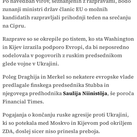
Po navedbah virov, seznanjenih z razpravami, bodo
zunanji ministri držav članic EU o možnih
kandidatih razpravljali prihodnji teden na srečanju
na Cipru.
Razprave so se okrepile po tistem, ko sta Washington
in Kijev izrazila podporo Evropi, da bi neposredno
sodelovala v pogovorih z ruskim predsednikom
glede vojne v Ukrajini.
Poleg Draghija in Merkel so nekatere evropske vlade
predlagale finskega predsednika Stubba in
njegovega predhodnika
Saulija Niinistöja
, še poroča
Financial Times.
Pogajanja o končanju ruske agresije proti Ukrajini,
ki so potekala med Moskvo in Kijevom pod okriljem
ZDA, doslej sicer niso prinesla preboja.