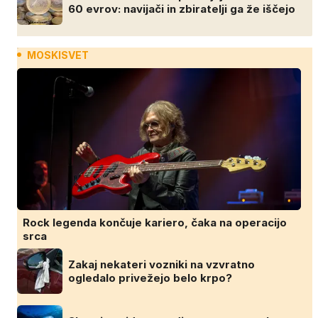
60 evrov: navijači in zbiratelji ga že iščejo
MOSKISVET
Rock legenda končuje kariero, čaka na operacijo
srca
Zakaj nekateri vozniki na vzvratno
ogledalo privežejo belo krpo?