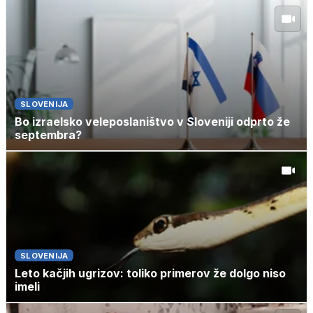
SLOVENIJA
Bo izraelsko veleposlaništvo v Sloveniji odprto že
septembra?
SLOVENIJA
Leto kačjih ugrizov: toliko primerov že dolgo niso
imeli