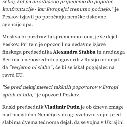
seboj, kot pa da situacijo pripeljemo do popolne
konfrontacije - kar Evropejci trenutno počnejo,"
je
Peskov izjavil po poročanju nemške tiskovne
agencije dpa.
Moskva bi pozdravila spremembo tona, je še dejal
Peskov. Pri tem je opozoril na nedavne izjave
finskega predsednika
Alexandra Stubba
in uradnega
Berlina o neposrednih pogovorih z Rusijo ter dejal,
da
"verjetno ni slabo"
, če bi se iskal pogajalec na
ravni EU.
"Še pred nekaj meseci takšnih pogovorov v Evropi
sploh ni bilo,"
je opozoril Peskov.
Ruski predsednik
Vladimir Putin
je ob dnevu zmage
nad nacistično Nemčijo v drugi svetovni vojni pred
slabima dvema tednoma dejal, da se vojna v Ukrajini