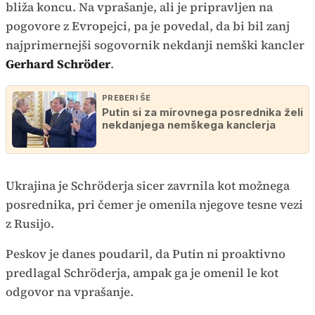
bliža koncu. Na vprašanje, ali je pripravljen na
pogovore z Evropejci, pa je povedal, da bi bil zanj
najprimernejši sogovornik nekdanji nemški kancler
Gerhard Schröder
.
PREBERI ŠE
Putin si za mirovnega posrednika želi
nekdanjega nemškega kanclerja
Ukrajina je Schröderja sicer zavrnila kot možnega
posrednika, pri čemer je omenila njegove tesne vezi
z Rusijo.
Peskov je danes poudaril, da Putin ni proaktivno
predlagal Schröderja, ampak ga je omenil le kot
odgovor na vprašanje.