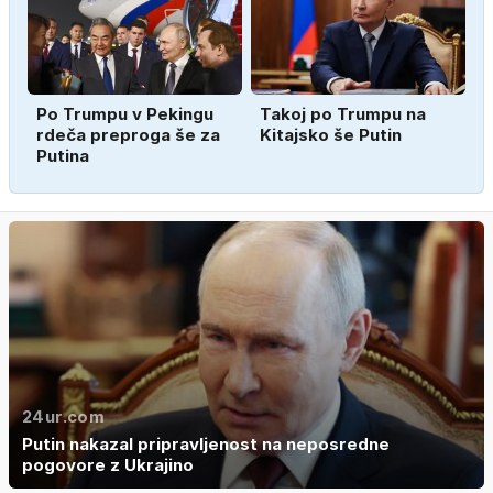
Po Trumpu v Pekingu
Takoj po Trumpu na
rdeča preproga še za
Kitajsko še Putin
Putina
24ur.com
Putin nakazal pripravljenost na neposredne
pogovore z Ukrajino