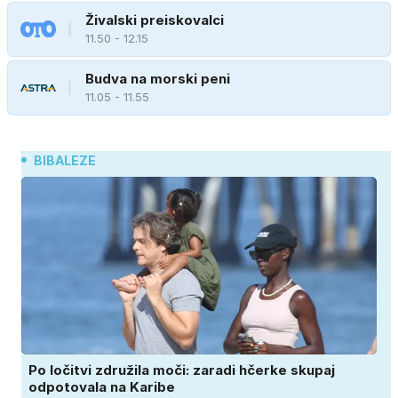
Živalski preiskovalci
11.50 - 12.15
Budva na morski peni
11.05 - 11.55
BIBALEZE
Po ločitvi združila moči: zaradi hčerke skupaj
odpotovala na Karibe