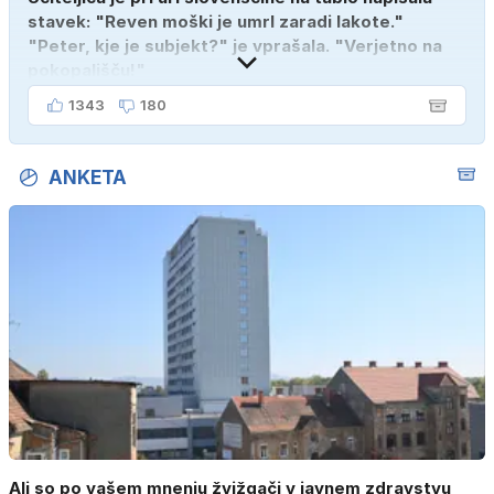
stavek: "Reven moški je umrl zaradi lakote."
"Peter, kje je subjekt?" je vprašala. "Verjetno na
pokopališču!"
1343
180
ANKETA
Ali so po vašem mnenju žvižgači v javnem zdravstvu