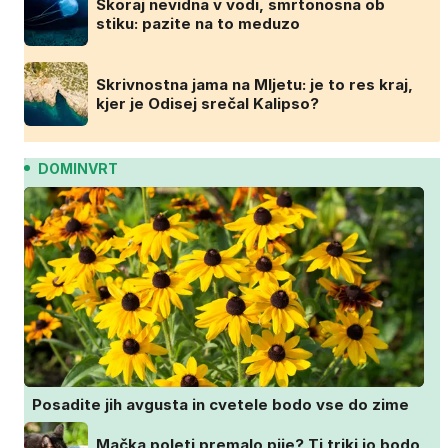
Skoraj nevidna v vodi, smrtonosna ob
stiku: pazite na to meduzo
Skrivnostna jama na Mljetu: je to res kraj,
kjer je Odisej srečal Kalipso?
DOMINVRT
Posadite jih avgusta in cvetele bodo vse do zime
Mačka poleti premalo pije? Ti triki jo bodo