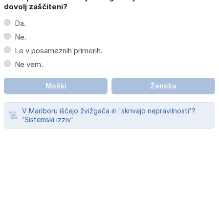
dovolj zaščiteni?
Da.
Ne.
Le v posameznih primerih.
Ne vem.
Moški
Ženska
V Mariboru iščejo žvižgača in 'skrivajo nepravilnosti'?
'Sistemski izziv'