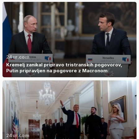
24ur.com
Kremelj zanikal pripravo tristranskih pogovorov,
Putin pripravljen na pogovore z Macronom
24ur.com