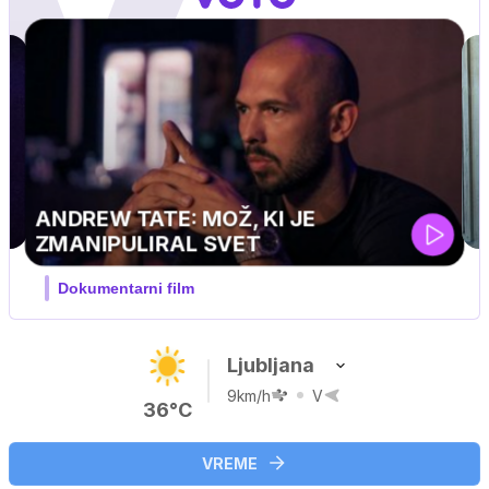
ski
Ljubljana
9km/h
V
36°C
VREME