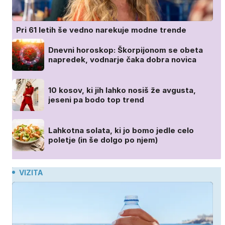
Pri 61 letih še vedno narekuje modne trende
Dnevni horoskop: Škorpijonom se obeta
napredek, vodnarje čaka dobra novica
10 kosov, ki jih lahko nosiš že avgusta,
jeseni pa bodo top trend
Lahkotna solata, ki jo bomo jedle celo
poletje (in še dolgo po njem)
VIZITA