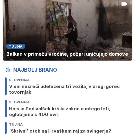
TUJINA
Balkan v primežu vročine, požari uničujejo domove
NAJBOLJ BRANO
SLOVENIJA
V eni nesreči udeležena tri vozila, v drugi goreč
tovornjak
SLOVENIJA
Hojs in Počivalšek kršila zakon o integriteti,
oglobljena s 400 evri
TUJINA
'Skrivni' otok na Hrvaškem raj za svingerje?