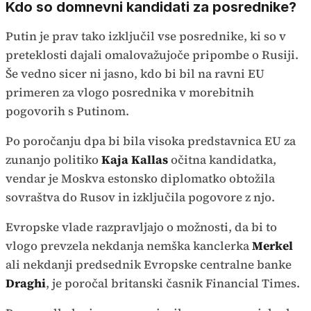
Kdo so domnevni kandidati za posrednike?
Putin je prav tako izključil vse posrednike, ki so v
preteklosti dajali omalovažujoče pripombe o Rusiji.
Še vedno sicer ni jasno, kdo bi bil na ravni EU
primeren za vlogo posrednika v morebitnih
pogovorih s Putinom.
Po poročanju dpa bi bila visoka predstavnica EU za
zunanjo politiko
Kaja Kallas
očitna kandidatka,
vendar je Moskva estonsko diplomatko obtožila
sovraštva do Rusov in izključila pogovore z njo.
Evropske vlade razpravljajo o možnosti, da bi to
vlogo prevzela nekdanja nemška kanclerka
Merkel
ali nekdanji predsednik Evropske centralne banke
Draghi
, je poročal britanski časnik Financial Times.