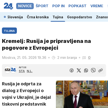
NOVICE
ŠPORT
POP IN
POPKAST
VREME
Slovenija
Črna kronika
Tujina
Gospodarstvo
Znanos
TUJINA
Kremelj: Rusija je pripravljena na
pogovore z Evropejci
Moskva, 21. 05. 2026 19.36
2 min branja
0
AVTOR:
STA
N.L.
Rusija je odprta za
dialog z Evropejci o
vojni v Ukrajini, je dejal
tiskovni predstavnik