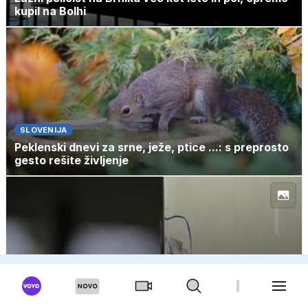
kupil na Bolhi
SLOVENIJA
Peklenski dnevi za srne, ježe, ptice ...: s preprosto
gesto rešite življenje
TUJINA
Ustrelil stara starša, nato še pet učiteljev, 30