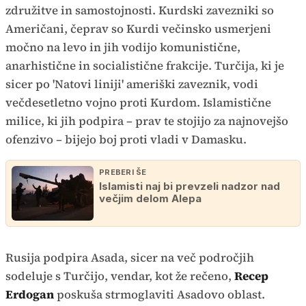
združitve in samostojnosti. Kurdski zavezniki so
Američani, čeprav so Kurdi večinsko usmerjeni
močno na levo in jih vodijo komunistične,
anarhistične in socialistične frakcije. Turčija, ki je
sicer po 'Natovi liniji' ameriški zaveznik, vodi
večdesetletno vojno proti Kurdom. Islamistične
milice, ki jih podpira – prav te stojijo za najnovejšo
ofenzivo – bijejo boj proti vladi v Damasku.
PREBERI ŠE
Islamisti naj bi prevzeli nadzor nad
večjim delom Alepa
Rusija podpira Asada, sicer na več področjih
sodeluje s Turčijo, vendar, kot že rečeno,
Recep
Erdogan
poskuša strmoglaviti Asadovo oblast.