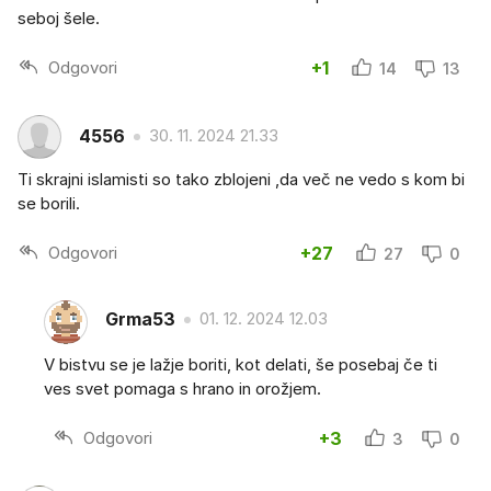
seboj šele.
Odgovori
+1
14
13
4556
30. 11. 2024 21.33
Ti skrajni islamisti so tako zblojeni ,da več ne vedo s kom bi
se borili.
Odgovori
+27
27
0
Grma53
01. 12. 2024 12.03
V bistvu se je lažje boriti, kot delati, še posebaj če ti
ves svet pomaga s hrano in orožjem.
Odgovori
+3
3
0