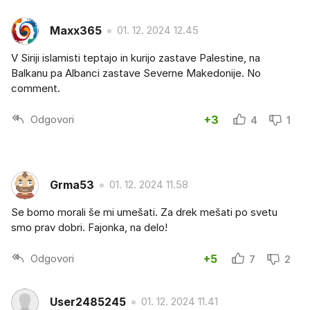
Maxx365
01. 12. 2024 12.45
V Siriji islamisti teptajo in kurijo zastave Palestine, na
Balkanu pa Albanci zastave Severne Makedonije. No
comment.
Odgovori
+3
4
1
Grma53
01. 12. 2024 11.58
Se bomo morali še mi umešati. Za drek mešati po svetu
smo prav dobri. Fajonka, na delo!
Odgovori
+5
7
2
User2485245
01. 12. 2024 11.41