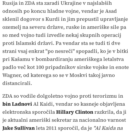
Rusija in ZDA sta zaradi Ukrajine v najslabših
odnosih po koncu hladne vojne, vendar je Asad
sklenil dogovor s Kurdi in jim prepustil upravljanje
ozemelj na severu države, ruske in ameriške sile pa
so med vojno tudi izvedle nekaj skupnih operacij
proti Islamski državi. Pa vendar sta se tudi ti dve
strani vsaj enkrat "po nesreči" spopadli, ko je v bitki
pri Kašamu v bombardiranju ameriškega letalstva
padlo več kot 100 pripadnikov sirske vojske in enote
Wagner, od katerega so se v Moskvi takoj javno
distancirali.
ZDA so vodile dolgoletno vojno proti terorizmu in
bin Ladnovi
Al Kaidi, vendar so kasneje objavljena
elektronska sporočila
Hillary Clinton
razkrila, da ji
je aktualni ameriški sekretar za nacionalno varnost
Jake Sullivan
leta 2011 sporočil, da je
"Al Kaida na