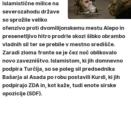
Islamistične milice na
severozahodu države
so sprožile veliko
ofenzivo proti dvomilijonskemu mestu Alepo in
presenetljivo hitro prodrle skozi šibko obrambo
vladnih sil ter se prebile v mestno središče.
Zaradi zloma fronte se je čez noč oblikovalo
novo zavezništvo. Islamistom, ki jih domnevno
podpira Turčija, so se poleg sil predsednika
Bašarja al Asada po robu postavili Kurdi, ki jih
podpirajo ZDA in, kot kaže, tudi enote sirske
opozicije (SDF).