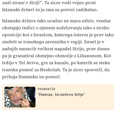
naši strani v Siriji"
. Ta sicer vodi vojno proti
Islamski državi in jo ima za preveč radikalno.
Islamske države tako uradno ne mara nihče, vendar
obstajajo indici o njenem sodelovanju tako s sirsko
opozicijo kot z Izraelom, katerega interes je prav tako
znebiti se iranskega zaveznika v regiji. Izrael je v
zadnjih mesecih večkrat napadel Sirijo, prav danes
pa je granatiral obmejno območje z Libanonom. Kot
trdijo v Tel Avivu, gre za kanale, po katerih se steka
iranska pomoč za Hezbolah. Ta je sicer sporočil, da
prihaja Damasku na pomoč.
PREBERI ŠE
'Hamas, Izraelovo bitje'