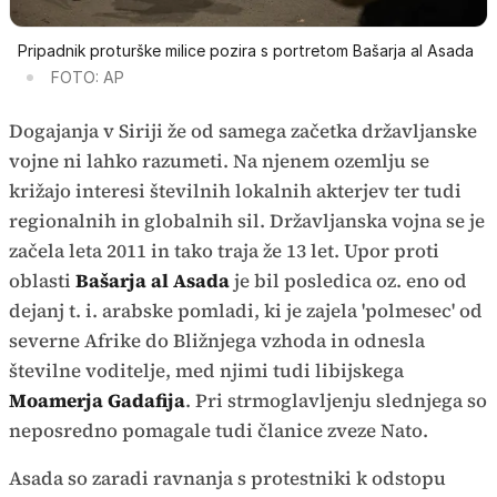
Pripadnik proturške milice pozira s portretom Bašarja al Asada
FOTO: AP
Dogajanja v Siriji že od samega začetka državljanske
vojne ni lahko razumeti. Na njenem ozemlju se
križajo interesi številnih lokalnih akterjev ter tudi
regionalnih in globalnih sil. Državljanska vojna se je
začela leta 2011 in tako traja že 13 let. Upor proti
oblasti
Bašarja al Asada
je bil posledica oz. eno od
dejanj t. i. arabske pomladi, ki je zajela 'polmesec' od
severne Afrike do Bližnjega vzhoda in odnesla
številne voditelje, med njimi tudi libijskega
Moamerja Gadafija
. Pri strmoglavljenju slednjega so
neposredno pomagale tudi članice zveze Nato.
Asada so zaradi ravnanja s protestniki k odstopu