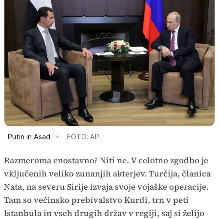
Putin in Asad
FOTO: AP
Razmeroma enostavno? Niti ne. V celotno zgodbo je
vključenih veliko zunanjih akterjev. Turčija, članica
Nata, na severu Sirije izvaja svoje vojaške operacije.
Tam so večinsko prebivalstvo Kurdi, trn v peti
Istanbula in vseh drugih držav v regiji, saj si želijo