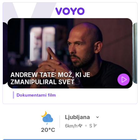
MOJ PRIJATELJ PINGVIN
Film meseca / družinski, pustolovski
Ljubljana
6km/h
S
20°C