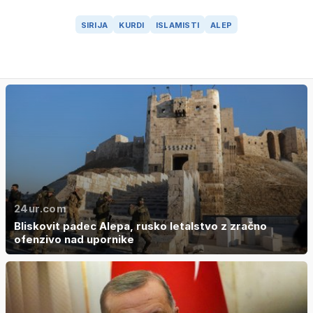
SIRIJA
KURDI
ISLAMISTI
ALEP
24ur.com
Bliskovit padec Alepa, rusko letalstvo z zračno
ofenzivo nad upornike