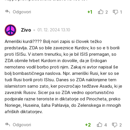
Odgovori
+1
2
1
Zivo
01. 12. 2024 13.10
Ameriški kurdi???? Bolj nori zapis si človek težko
predstavlja. ZDA so bile zaveznice Kurdov, ko so e ti borili
proti ISISu. V istem trenutku, ko je bil ISIS premagan, so
ZDA obrnile hrbet Kurdom in dovolile, da je Erdogan
nemoteno vodil borbo proti njim. Zakaj ni avtor napisal še
bolj bombastičnega naslova. Npr. ameriški Rusi, ker so se
tudi Rusi borili proti ISIsu. Danes so ZDA naklonjene tem
islamistom samo zato, ker povzročajo teđžave Asadu, ki je
zaveznik Rusov. Sicer pa so ZDA vedno oportunistično
podpirale razne teroriste in diktatorje od Pinocheta, preko
Noriege, Huseina, šaha Pahlavija, do Zelenskega in mnogih
afriških diktatorjev.
Odgovori
+2
4
2