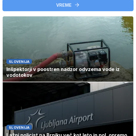
VREME
SLOVENIJA
Inšpektorji v poostren nadzor odvzema vode iz
vodotokov
SLOVENIJA
Lažni policist na Brniku več kot leto in pol, opremo