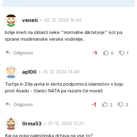
veneti
02. 12. 2024 10.49
bolje imeti na oblasti neke ''normalne diktatorje'' kot pa
sprane muslimanske verske voditelje.
Odgovori
-1
0
1
ap100
01. 12. 2024 13.49
Turčija in Zda javna in skrita podpornica islamistov v boju
proti Asadu - članici NATA pa razumi če moreš
Odgovori
-1
2
3
Grma53
01. 12. 2024 13.27
Kaj pa pravi palestinska država na vse to?