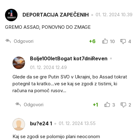
DEPORTACIJA ZAPEČENIH
01. 12. 2024 10.39
GREMO ASSAD, PONOVNO DO ZMAGE
Odgovori
+6
10
4
Bolje100letBogat kot7dniReven
01. 12. 2024 12.49
Glede da se gre Putin SVO v Ukrajini, bo Assad tokrat
potegnil ta kratko...ve se kaj se zgodi z tistimi, ki
računa na pomoč rusov...
Odgovori
+1
3
2
bu?e24 1
01. 12. 2024 13.55
Kaj se zgodi se polomijo plani neoconom