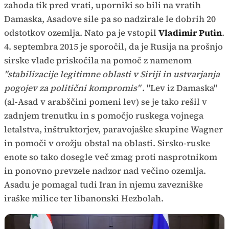
zahoda tik pred vrati, uporniki so bili na vratih
Damaska, Asadove sile pa so nadzirale le dobrih 20
odstotkov ozemlja. Nato pa je vstopil
Vladimir Putin
.
4. septembra 2015 je sporočil, da je Rusija na prošnjo
sirske vlade priskočila na pomoč z namenom
"stabilizacije legitimne oblasti v Siriji in ustvarjanja
pogojev za politični kompromis"
. "Lev iz Damaska"
(al-Asad v arabščini pomeni lev) se je tako rešil v
zadnjem trenutku in s pomočjo ruskega vojnega
letalstva, inštruktorjev, paravojaške skupine Wagner
in pomoči v orožju obstal na oblasti. Sirsko-ruske
enote so tako dosegle več zmag proti nasprotnikom
in ponovno prevzele nadzor nad večino ozemlja.
Asadu je pomagal tudi Iran in njemu zavezniške
iraške milice ter libanonski Hezbolah.