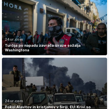
24ur.com
Turčija po napadu zavrača izraze sožalja
Washingtona
24ur.com
Pokol Alavitov in kristjanov v Siriji, EU: Krivi so