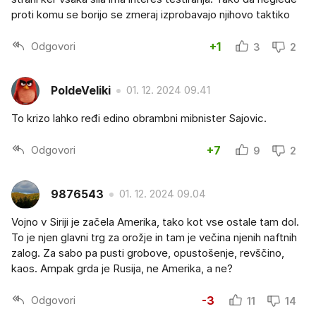
proti komu se borijo se zmeraj izprobavajo njihovo taktiko
Odgovori
+1
3
2
PoldeVeliki
01. 12. 2024 09.41
To krizo lahko ređi edino obrambni mibnister Sajovic.
Odgovori
+7
9
2
9876543
01. 12. 2024 09.04
Vojno v Siriji je začela Amerika, tako kot vse ostale tam dol.
To je njen glavni trg za orožje in tam je večina njenih naftnih
zalog. Za sabo pa pusti grobove, opustošenje, revščino,
kaos. Ampak grda je Rusija, ne Amerika, a ne?
Odgovori
-3
11
14