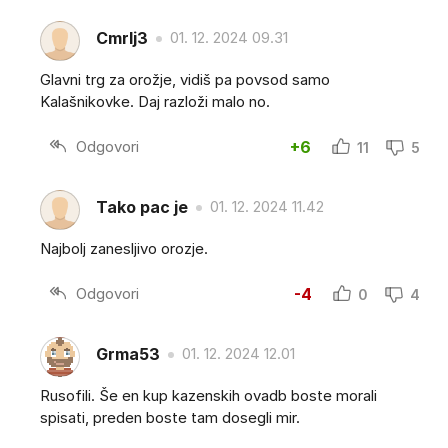
Cmrlj3
01. 12. 2024 09.31
Glavni trg za orožje, vidiš pa povsod samo
Kalašnikovke. Daj razloži malo no.
Odgovori
+6
11
5
Tako pac je
01. 12. 2024 11.42
Najbolj zanesljivo orozje.
Odgovori
-4
0
4
Grma53
01. 12. 2024 12.01
Rusofili. Še en kup kazenskih ovadb boste morali
spisati, preden boste tam dosegli mir.