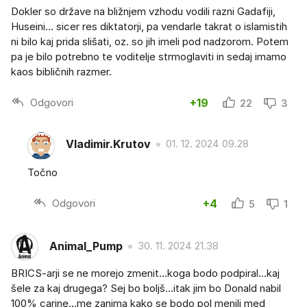
Dokler so države na bližnjem vzhodu vodili razni Gadafiji,
Huseini... sicer res diktatorji, pa vendarle takrat o islamistih
ni bilo kaj prida slišati, oz. so jih imeli pod nadzorom. Potem
pa je bilo potrebno te voditelje strmoglaviti in sedaj imamo
kaos bibličnih razmer.
Odgovori
+19
22
3
Vladimir.Krutov
01. 12. 2024 09.28
Točno
Odgovori
+4
5
1
Animal_Pump
30. 11. 2024 21.38
BRICS-arji se ne morejo zmenit...koga bodo podpiral...kaj
šele za kaj drugega? Sej bo boljš...itak jim bo Donald nabil
100% carine...me zanima kako se bodo pol menili med