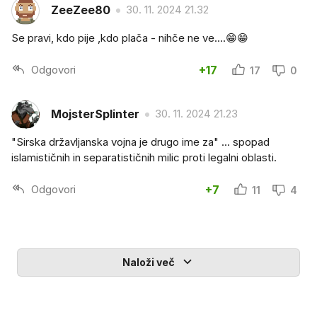
ZeeZee80
30. 11. 2024 21.32
Se pravi, kdo pije ,kdo plača - nihče ne ve....😁😁
Odgovori
+17
17
0
MojsterSplinter
30. 11. 2024 21.23
"Sirska državljanska vojna je drugo ime za" ... spopad
islamističnih in separatističnih milic proti legalni oblasti.
Odgovori
+7
11
4
Naloži več