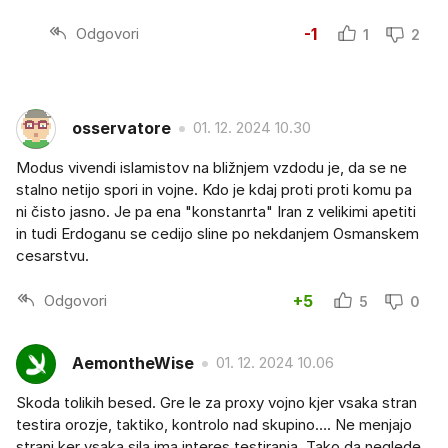
Odgovori
-1
1
2
osservatore
01. 12. 2024 10.30
Modus vivendi islamistov na bližnjem vzdodu je, da se ne
stalno netijo spori in vojne. Kdo je kdaj proti proti komu pa
ni čisto jasno. Je pa ena "konstanrta" Iran z velikimi apetiti
in tudi Erdoganu se cedijo sline po nekdanjem Osmanskem
cesarstvu.
Odgovori
+5
5
0
AemontheWise
01. 12. 2024 10.06
Skoda tolikih besed. Gre le za proxy vojno kjer vsaka stran
testira orozje, taktiko, kontrolo nad skupino…. Ne menjajo
strani ker vsaka sila ima interes testiranja. Tako da neglede