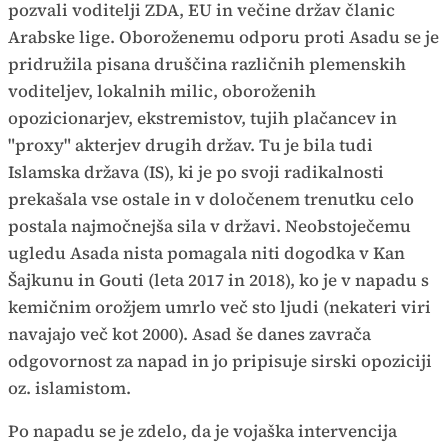
pozvali voditelji ZDA, EU in večine držav članic
Arabske lige. Oboroženemu odporu proti Asadu se je
pridružila pisana druščina različnih plemenskih
voditeljev, lokalnih milic, oboroženih
opozicionarjev, ekstremistov, tujih plačancev in
"proxy" akterjev drugih držav. Tu je bila tudi
Islamska država (IS), ki je po svoji radikalnosti
prekašala vse ostale in v določenem trenutku celo
postala najmočnejša sila v državi. Neobstoječemu
ugledu Asada nista pomagala niti dogodka v Kan
Šajkunu in Gouti (leta 2017 in 2018), ko je v napadu s
kemičnim orožjem umrlo več sto ljudi (nekateri viri
navajajo več kot 2000). Asad še danes zavrača
odgovornost za napad in jo pripisuje sirski opoziciji
oz. islamistom.
Po napadu se je zdelo, da je vojaška intervencija