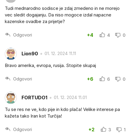
Tudi mednarodno sodisce je zdaj zmedeno in ne morejo
vec sledit dogajanju. Da niso mogoce izdal napacne
kazenske ovadbe za prijetje?
Odgovori
+4
4
0
Lion90
01. 12. 2024 11.11
Bravo amerika, evropa, rusija. Stopite skupaj
Odgovori
+6
6
0
FORTUDO1
01. 12. 2024 11.01
Tu se res ne ve, kdo pije in kdo plača! Velike interese pa
kažeta tako Iran kot Turčija!
Odgovori
+2
3
1