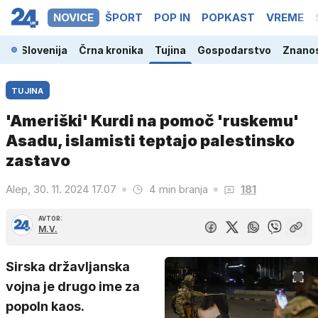
NOVICE
ŠPORT
POP IN
POPKAST
VREME
Slovenija
Črna kronika
Tujina
Gospodarstvo
Znanos
TUJINA
'Ameriški' Kurdi na pomoč 'ruskemu'
Asadu, islamisti teptajo palestinsko
zastavo
Alep, 30. 11. 2024 17.07
4 min branja
181
AVTOR:
M.V.
Sirska državljanska
vojna je drugo ime za
popoln kaos.