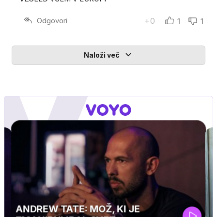
Odgovori
+0
1
1
Naloži več