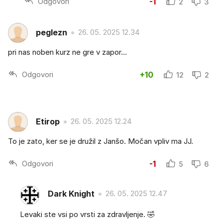
Odgovori
-1
2
3
peglezn
26. 05. 2025 12.34
pri nas noben kurz ne gre v zapor...
Odgovori
+10
12
2
Etirop
26. 05. 2025 12.24
To je zato, ker se je družil z Janšo. Močan vpliv ma JJ.
Odgovori
-1
5
6
Dark Knight
26. 05. 2025 12.47
Levaki ste vsi po vrsti za zdravljenje. 🤣