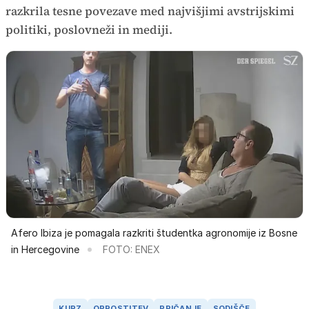
razkrila tesne povezave med najvišjimi avstrijskimi
politiki, poslovneži in mediji.
Afero Ibiza je pomagala razkriti študentka agronomije iz Bosne
in Hercegovine
FOTO: ENEX
KURZ
OPROSTITEV
PRIČANJE
SODIŠČE