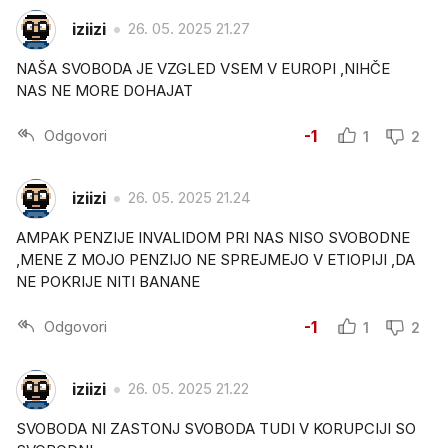
iziizi
26. 05. 2025 21.27
NAŠA SVOBODA JE VZGLED VSEM V EUROPI ,NIHČE
NAS NE MORE DOHAJAT
Odgovori
-1
1
2
iziizi
26. 05. 2025 21.24
AMPAK PENZIJE INVALIDOM PRI NAS NISO SVOBODNE
,MENE Z MOJO PENZIJO NE SPREJMEJO V ETIOPIJI ,DA
NE POKRIJE NITI BANANE
Odgovori
-1
1
2
iziizi
26. 05. 2025 21.22
SVOBODA NI ZASTONJ SVOBODA TUDI V KORUPCIJI SO