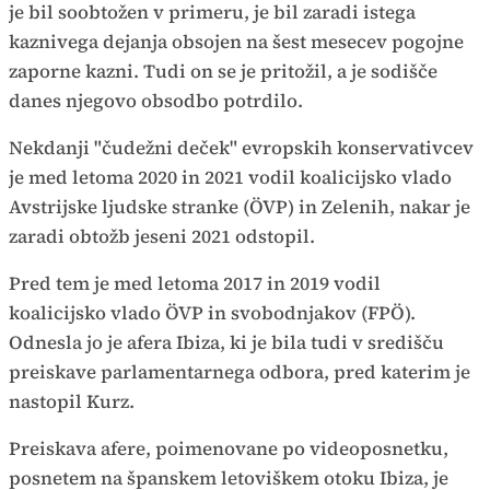
je bil soobtožen v primeru, je bil zaradi istega
kaznivega dejanja obsojen na šest mesecev pogojne
zaporne kazni. Tudi on se je pritožil, a je sodišče
danes njegovo obsodbo potrdilo.
Nekdanji "čudežni deček" evropskih konservativcev
je med letoma 2020 in 2021 vodil koalicijsko vlado
Avstrijske ljudske stranke (ÖVP) in Zelenih, nakar je
zaradi obtožb jeseni 2021 odstopil.
Pred tem je med letoma 2017 in 2019 vodil
koalicijsko vlado ÖVP in svobodnjakov (FPÖ).
Odnesla jo je afera Ibiza, ki je bila tudi v središču
preiskave parlamentarnega odbora, pred katerim je
nastopil Kurz.
Preiskava afere, poimenovane po videoposnetku,
posnetem na španskem letoviškem otoku Ibiza, je