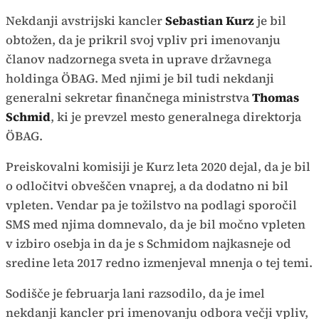
Nekdanji avstrijski kancler
Sebastian Kurz
je bil
obtožen, da je prikril svoj vpliv pri imenovanju
članov nadzornega sveta in uprave državnega
holdinga ÖBAG. Med njimi je bil tudi nekdanji
generalni sekretar finančnega ministrstva
Thomas
Schmid
, ki je prevzel mesto generalnega direktorja
ÖBAG.
Preiskovalni komisiji je Kurz leta 2020 dejal, da je bil
o odločitvi obveščen vnaprej, a da dodatno ni bil
vpleten. Vendar pa je tožilstvo na podlagi sporočil
SMS med njima domnevalo, da je bil močno vpleten
v izbiro osebja in da je s Schmidom najkasneje od
sredine leta 2017 redno izmenjeval mnenja o tej temi.
Sodišče je februarja lani razsodilo, da je imel
nekdanji kancler pri imenovanju odbora večji vpliv,