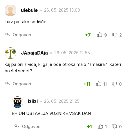
ulebule
26. 05. 2025 13.00
kurz pa tako sodišče
Odgovori
+7
9
2
JApajaDAja
26. 05. 2025 12.55
kaj pa oni z viča, ki ga je oče otroka malo "zmasiral"..kateri
bo šel sedet?
Odgovori
+11
11
0
iziizi
26. 05. 2025 21.25
EH UN USTAVLJA VOZNIKE VSAK DAN
Odgovori
+1
1
0