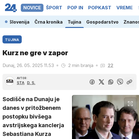
NOVICE
ŠPORT
POP IN
POPKAST
VREME
Slovenija
Črna kronika
Tujina
Gospodarstvo
Znanos
TUJINA
Kurz ne gre v zapor
Dunaj, 26. 05. 2025 11.53
2 min branja
22
AVTOR:
STA
D. S.
Sodišče na Dunaju je
danes v pritožbenem
postopku bivšega
avstrijskega kanclerja
Sebastiana Kurza