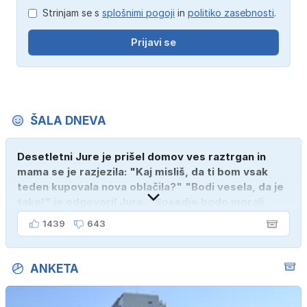
Strinjam se s
splošnimi pogoji
in
politiko zasebnosti
.
Prijavi se
ŠALA DNEVA
Desetletni Jure je prišel domov ves raztrgan in
mama se je razjezila: "Kaj misliš, da ti bom vsak
teden kupovala nova oblačila?" "Bodi vesela, da je
tako!" je odgovoril Jure. "Sosedje bodo morali
kupiti novega sina, tako sem ga prebutal!"
1439
643
ANKETA