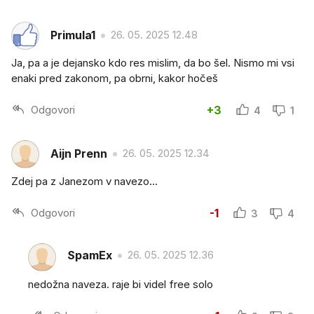
Primula1
26. 05. 2025 12.48
Ja, pa a je dejansko kdo res mislim, da bo šel. Nismo mi vsi
enaki pred zakonom, pa obrni, kakor hočeš
Odgovori
+3
4
1
Aijn Prenn
26. 05. 2025 12.34
Zdej pa z Janezom v navezo...
Odgovori
-1
3
4
SpamEx
26. 05. 2025 12.36
nedožna naveza. raje bi videl free solo