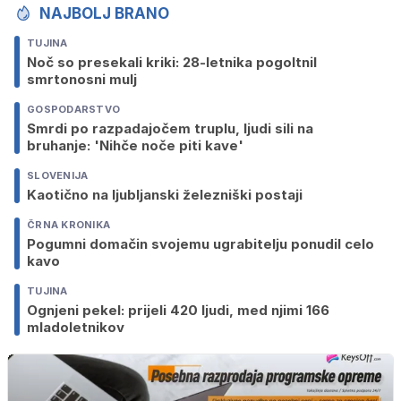
NAJBOLJ BRANO
TUJINA
Noč so presekali kriki: 28-letnika pogoltnil
smrtonosni mulj
GOSPODARSTVO
Smrdi po razpadajočem truplu, ljudi sili na
bruhanje: 'Nihče noče piti kave'
SLOVENIJA
Kaotično na ljubljanski železniški postaji
ČRNA KRONIKA
Pogumni domačin svojemu ugrabitelju ponudil celo
kavo
TUJINA
Ognjeni pekel: prijeli 420 ljudi, med njimi 166
mladoletnikov