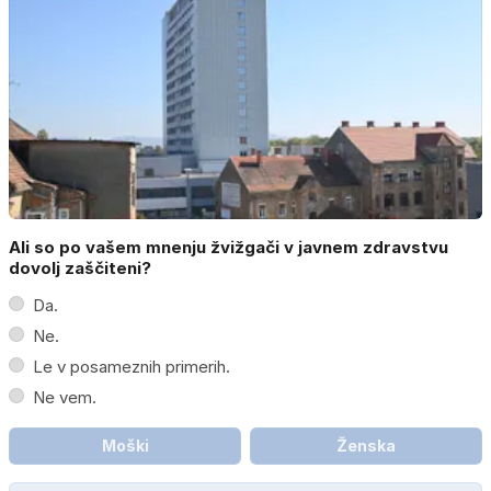
Ali so po vašem mnenju žvižgači v javnem zdravstvu
dovolj zaščiteni?
Da.
Ne.
Le v posameznih primerih.
Ne vem.
Moški
Ženska