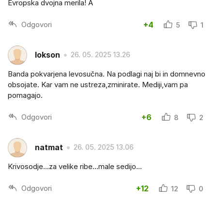
Evropska dvojna merila! A
Odgovori
+4
5
1
lokson
26. 05. 2025 13.26
Banda pokvarjena levosučna. Na podlagi naj bi in domnevno
obsojate. Kar vam ne ustreza,zminirate. Mediji,vam pa
pomagajo.
Odgovori
+6
8
2
natmat
26. 05. 2025 13.06
Krivosodje...za velike ribe...male sedijo...
Odgovori
+12
12
0