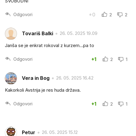
SVOBODNI
Odgovori
+0
2
2
Tovariš Balki
26. 05. 2025 19.09
Janša se je enkrat rokoval z kurzem...pa to
Odgovori
+1
2
1
Vera in Bog
26. 05. 2025 16.42
Kakorkoli Avstrija je res huda država.
Odgovori
+1
2
1
Petur
26. 05. 2025 15.12