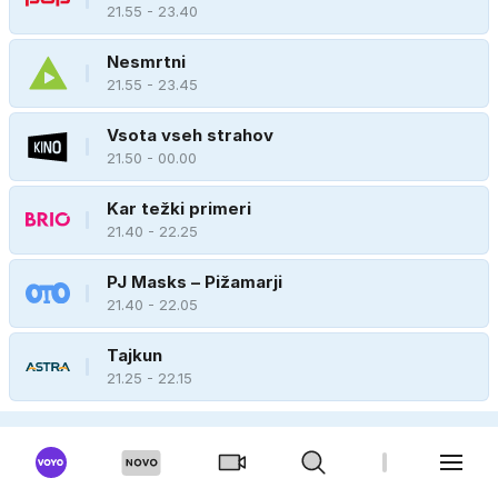
21.55 - 23.40
Nesmrtni
21.55 - 23.45
Vsota vseh strahov
21.50 - 00.00
Kar težki primeri
21.40 - 22.25
PJ Masks – Pižamarji
21.40 - 22.05
Tajkun
21.25 - 22.15
BIBALEZE