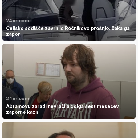
24ur.com
Celjsko sodišče zavrnilo Ročnikovo prošnjo: čaka ga
zapor
24ur.com
Abramovu zaradi nevračila dolga šest mesecev
zaporne kazni