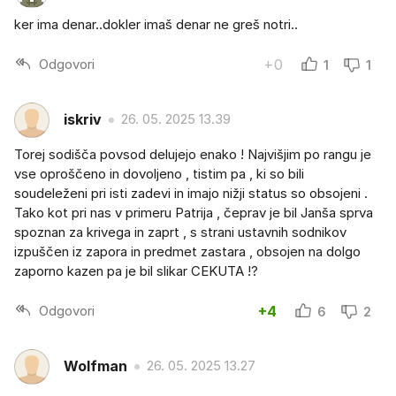
ker ima denar..dokler imaš denar ne greš notri..
Odgovori
+0
1
1
iskriv
26. 05. 2025 13.39
Torej sodišča povsod delujejo enako ! Najvišjim po rangu je
vse oproščeno in dovoljeno , tistim pa , ki so bili
soudeleženi pri isti zadevi in imajo nižji status so obsojeni .
Tako kot pri nas v primeru Patrija , čeprav je bil Janša sprva
spoznan za krivega in zaprt , s strani ustavnih sodnikov
izpuščen iz zapora in predmet zastara , obsojen na dolgo
zaporno kazen pa je bil slikar CEKUTA !?
Odgovori
+4
6
2
Wolfman
26. 05. 2025 13.27