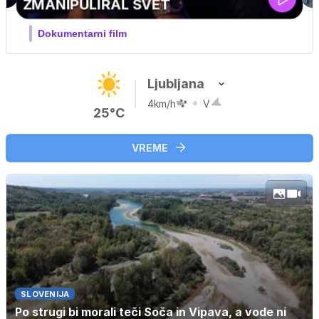
MOJ PRIJATELJ PINGVIN
Film meseca / družinski, pustolovski
Ljubljana
4km/h
V
25°C
VREME
SLOVENIJA
Po strugi bi morali teči Soča in Vipava, a vode ni