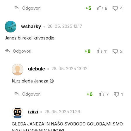
Odgovori
+5
9
4
wsharky
26. 05. 2025 12.17
Janez bi rekel krivosodje
Odgovori
+8
11
3
ulebule
26. 05. 2025 13.02
Kurz gleda Janeza 😄
Odgovori
+6
7
1
iziizi
26. 05. 2025 21.26
GLEDA JANEZA IN NAŠO SVOBODO GOLOBA,MI SMO
VZGLED VSEM V EUROPI