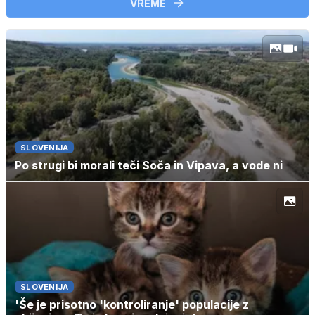
VREME
SLOVENIJA
Po strugi bi morali teči Soča in Vipava, a vode ni
SLOVENIJA
'Še je prisotno 'kontroliranje' populacije z