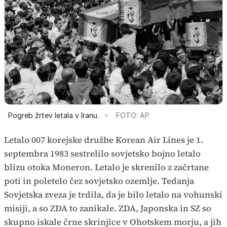
Pogreb žrtev letala v Iranu.
FOTO: AP
Letalo 007 korejske družbe Korean Air Lines je 1.
septembra 1983 sestrelilo sovjetsko bojno letalo
blizu otoka Moneron. Letalo je skrenilo z začrtane
poti in poletelo čez sovjetsko ozemlje. Tedanja
Sovjetska zveza je trdila, da je bilo letalo na vohunski
misiji, a so ZDA to zanikale. ZDA, Japonska in SZ so
skupno iskale črne skrinjice v Ohotskem morju, a jih