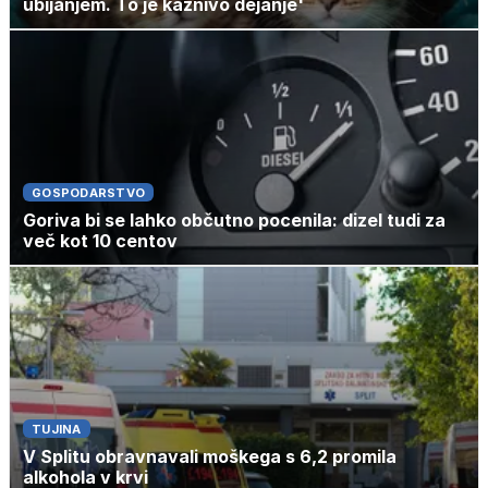
ubijanjem. To je kaznivo dejanje'
GOSPODARSTVO
Goriva bi se lahko občutno pocenila: dizel tudi za
več kot 10 centov
TUJINA
V Splitu obravnavali moškega s 6,2 promila
alkohola v krvi