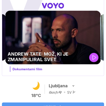
MOJ PRIJATELJ PINGVIN
Film meseca / družinski, pustolovski
Ljubljana
4km/h
SV
18°C