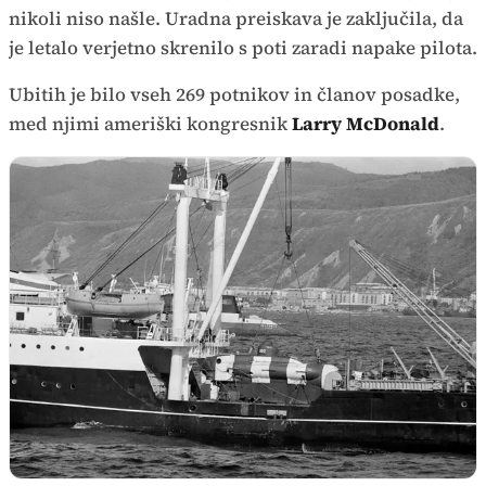
nikoli niso našle. Uradna preiskava je zaključila, da
je letalo verjetno skrenilo s poti zaradi napake pilota.
Ubitih je bilo vseh 269 potnikov in članov posadke,
med njimi ameriški kongresnik
Larry McDonald
.