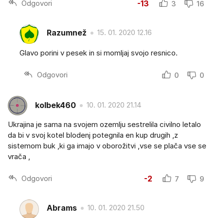
Odgovori
-13
3
16
Razumnež
15. 01. 2020 12.16
Glavo porini v pesek in si momljaj svojo resnico.
Odgovori
0
0
kolbek460
10. 01. 2020 21.14
Ukrajina je sama na svojem ozemlju sestrelila civilno letalo
da bi v svoj kotel blodenj potegnila en kup drugih ,z
sistemom buk ,ki ga imajo v oborožitvi ,vse se plača vse se
vrača ,
Odgovori
-2
7
9
Abrams
10. 01. 2020 21.50