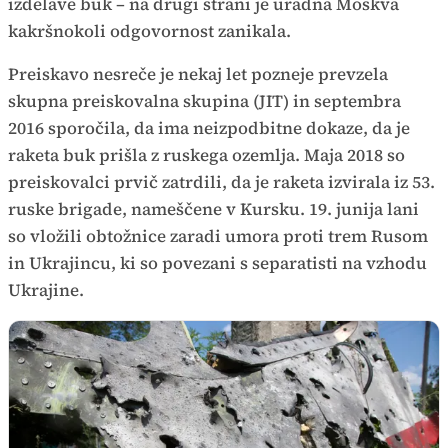
izdelave buk
– na drugi strani je uradna Moskva
kakršnokoli odgovornost zanikala.
Preiskavo nesreče je nekaj let pozneje prevzela
skupna preiskovalna skupina (JIT) in septembra
2016 sporočila, da ima neizpodbitne dokaze, da je
raketa buk prišla z ruskega ozemlja. Maja 2018 so
preiskovalci prvič zatrdili, da je raketa izvirala iz 53.
ruske brigade, nameščene v Kursku. 19. junija lani
so vložili obtožnice zaradi umora proti trem Rusom
in Ukrajincu, ki so povezani s separatisti na vzhodu
Ukrajine.