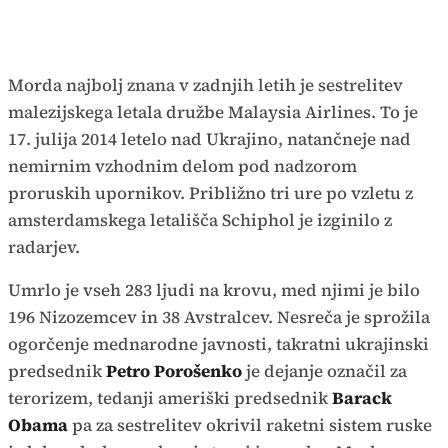
Morda najbolj znana v zadnjih letih je sestrelitev
malezijskega letala družbe Malaysia Airlines. To je
17. julija 2014 letelo nad Ukrajino, natančneje nad
nemirnim vzhodnim delom pod nadzorom
proruskih upornikov. Približno tri ure po vzletu z
amsterdamskega letališča Schiphol je izginilo z
radarjev.
Umrlo je vseh 283 ljudi na krovu, med njimi je bilo
196 Nizozemcev in 38 Avstralcev. Nesreča je sprožila
ogorčenje mednarodne javnosti, takratni ukrajinski
predsednik
Petro Porošenko
je dejanje označil za
terorizem, tedanji ameriški predsednik
Barack
Obama
pa za sestrelitev okrivil raketni sistem ruske