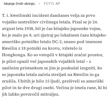
Iskanje črnih skrinjic.
FOTO: AP
T. i. kweilinski incident dandanes velja za prvo
vojaško sestrelitev civilnega letala. Pisal se je 24.
avgust leta 1938, bil je čas kitajsko-japonske vojne,
ko je malo po 8. uri zjutraj po lokalnem času kitajsko-
ameriško potniško letalo DC-2, znano pod imenom
Kweilin z 18 potniki na krovu, vzletelo iz
Hongkonga. Ko so vstopili v kitajski zračni prostor,
je pilot opazil več japonskih vojaških letal – z
zasilnim pristankom se jim je poskušal izogniti, ko
so japonska letala začela streljati na Kweilin in ga
zrušila. Ubitih je bilo 15 ljudi, preživeli so ameriški
pilot in še dve drugi osebi. Večina je imela rane, ki bi
jih lahko povzročil mitraljez.