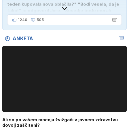
teden kupovala nova oblačila?" "Bodi vesela, da je
tako!" je odgovoril Jure. "Sosedje bodo morali
kupiti novega sina, tako sem ga prebutal!"
1240
505
ANKETA
Ali so po vašem mnenju žvižgači v javnem zdravstvu
dovolj zaščiteni?