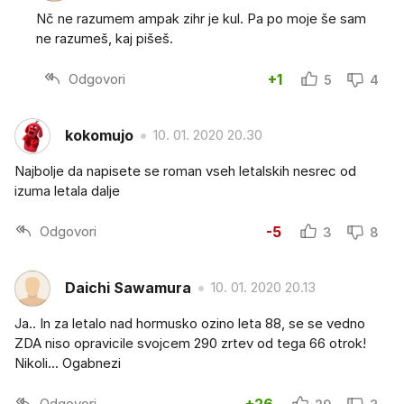
Nč ne razumem ampak zihr je kul. Pa po moje še sam
ne razumeš, kaj pišeš.
Odgovori
+1
5
4
kokomujo
10. 01. 2020 20.30
Najbolje da napisete se roman vseh letalskih nesrec od
izuma letala dalje
Odgovori
-5
3
8
Daichi Sawamura
10. 01. 2020 20.13
Ja.. In za letalo nad hormusko ozino leta 88, se se vedno
ZDA niso opravicile svojcem 290 zrtev od tega 66 otrok!
Nikoli... Ogabnezi
Odgovori