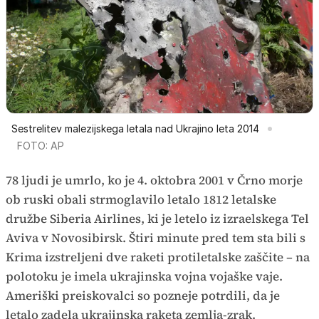
Sestrelitev malezijskega letala nad Ukrajino leta 2014
FOTO: AP
78 ljudi je umrlo, ko je 4. oktobra 2001 v Črno morje
ob ruski obali strmoglavilo letalo 1812 letalske
družbe Siberia Airlines, ki je letelo iz izraelskega Tel
Aviva v Novosibirsk. Štiri minute pred tem sta bili s
Krima izstreljeni dve raketi protiletalske zaščite – na
polotoku je imela ukrajinska vojna vojaške vaje.
Ameriški preiskovalci so pozneje potrdili, da je
letalo zadela ukrajinska raketa zemlja-zrak.