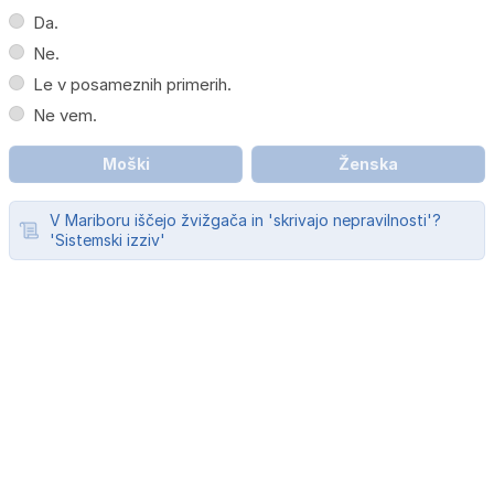
Da.
Ne.
Le v posameznih primerih.
Ne vem.
Moški
Ženska
V Mariboru iščejo žvižgača in 'skrivajo nepravilnosti'?
'Sistemski izziv'