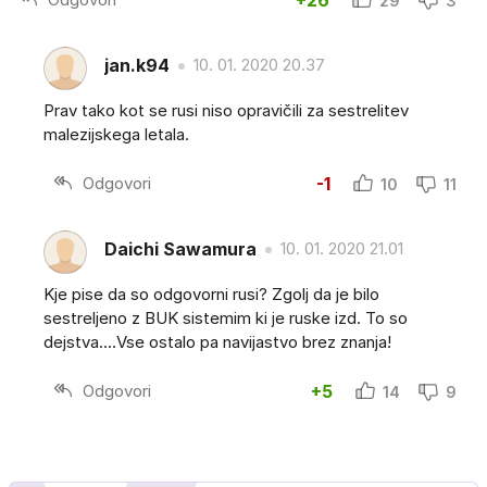
+26
29
3
jan.k94
10. 01. 2020 20.37
Prav tako kot se rusi niso opravičili za sestrelitev
malezijskega letala.
Odgovori
-1
10
11
Daichi Sawamura
10. 01. 2020 21.01
Kje pise da so odgovorni rusi? Zgolj da je bilo
sestreljeno z BUK sistemim ki je ruske izd. To so
dejstva....Vse ostalo pa navijastvo brez znanja!
Odgovori
+5
14
9