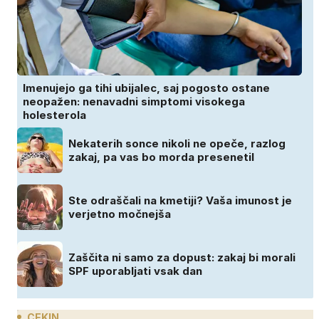
Imenujejo ga tihi ubijalec, saj pogosto ostane
neopažen: nenavadni simptomi visokega
holesterola
Nekaterih sonce nikoli ne opeče, razlog
zakaj, pa vas bo morda presenetil
Ste odraščali na kmetiji? Vaša imunost je
verjetno močnejša
Zaščita ni samo za dopust: zakaj bi morali
SPF uporabljati vsak dan
CEKIN