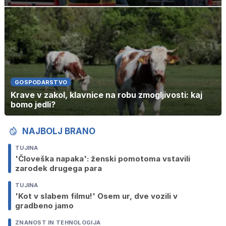
GOSPODARSTVO
Krave v zakol, klavnice na robu zmogljivosti: kaj
bomo jedli?
NAJBOLJ BRANO
TUJINA
'Človeška napaka': ženski pomotoma vstavili
zarodek drugega para
TUJINA
'Kot v slabem filmu!' Osem ur, dve vozili v
gradbeno jamo
ZNANOST IN TEHNOLOGIJA