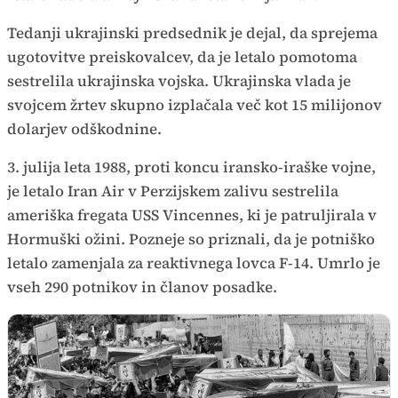
Tedanji ukrajinski predsednik je dejal, da sprejema
ugotovitve preiskovalcev, da je letalo pomotoma
sestrelila ukrajinska vojska. Ukrajinska vlada je
svojcem žrtev skupno izplačala več kot 15 milijonov
dolarjev odškodnine.
3. julija leta 1988, proti koncu iransko-iraške vojne,
je letalo Iran Air v Perzijskem zalivu sestrelila
ameriška fregata USS Vincennes, ki je patruljirala v
Hormuški ožini. Pozneje so priznali, da je potniško
letalo zamenjala za reaktivnega lovca F-14. Umrlo je
vseh 290 potnikov in članov posadke.