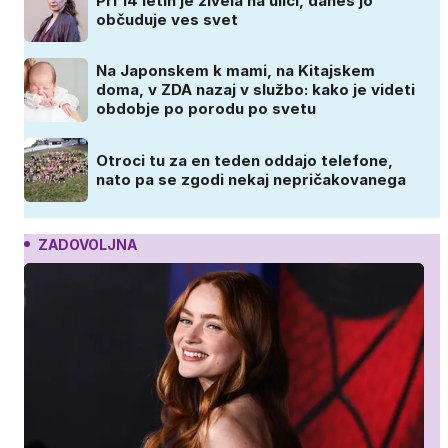
Pri 14 letih je živela na ulici, danes jo
občuduje ves svet
Na Japonskem k mami, na Kitajskem
doma, v ZDA nazaj v službo: kako je videti
obdobje po porodu po svetu
Otroci tu za en teden oddajo telefone,
nato pa se zgodi nekaj nepričakovanega
ZADOVOLJNA