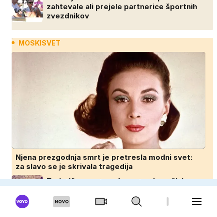
zahtevale ali prejele partnerice športnih
zvezdnikov
MOSKISVET
Njena prezgodnja smrt je pretresla modni svet:
za slavo se je skrivala tragedija
Turistična past na dopustu: domačini
razkrivajo, katerim restavracijam se
izogibajo