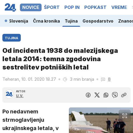
NOVICE
ŠPORT
POP IN
POPKAST
VREME
Slovenija
Črna kronika
Tujina
Gospodarstvo
Znanos
TUJINA
Od incidenta 1938 do malezijskega
letala 2014: temna zgodovina
sestrelitev potniških letal
Teheran, 10. 01. 2020 18.27
3 min branja
8
AVTOR:
U.V.
Po nedavnem
strmoglavljenju
ukrajinskega letala, v