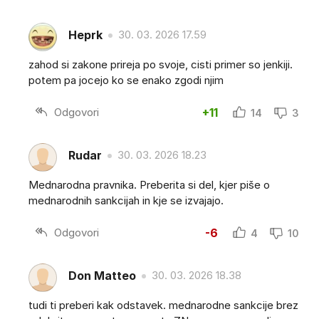
Heprk
30. 03. 2026 17.59
zahod si zakone prireja po svoje, cisti primer so jenkiji.
potem pa jocejo ko se enako zgodi njim
Odgovori
+11
14
3
Rudar
30. 03. 2026 18.23
Mednarodna pravnika. Preberita si del, kjer piše o
mednarodnih sankcijah in kje se izvajajo.
Odgovori
-6
4
10
Don Matteo
30. 03. 2026 18.38
tudi ti preberi kak odstavek. mednarodne sankcije brez