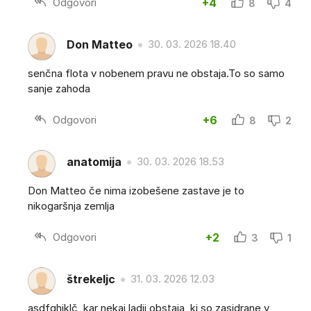
Odgovori
+4
8
4
Don Matteo
30. 03. 2026 18.40
senčna flota v nobenem pravu ne obstaja.To so samo
sanje zahoda
Odgovori
+6
8
2
anatomija
30. 03. 2026 18.53
Don Matteo če nima izobešene zastave je to
nikogaršnja zemlja
Odgovori
+2
3
1
štrekeljc
31. 03. 2026 12.03
asdfghjklč, kar nekaj ladij obstaja, ki so zasidrane v