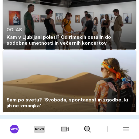
OGLAS
Kam v Ljubljani poleti? Od rimskih ostalin do
sodobne umetnosti in večernih koncertov
Sam po svetu? 'Svoboda, spontanost in zgodbe, ki
jih ne zmanjka'
E-NOVICE
Prijavi se na pregled dogodkov in bodi na tekočem.