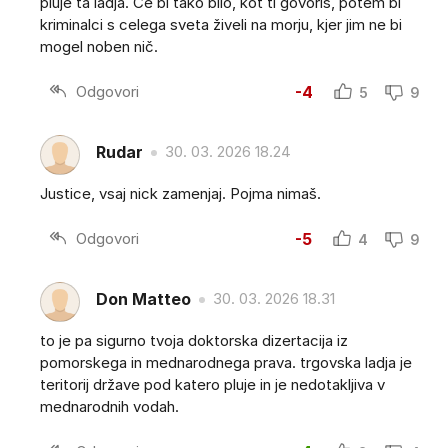
pluje ta ladja. Če bi tako bilo, kot ti govoriš, potem bi
kriminalci s celega sveta živeli na morju, kjer jim ne bi
mogel noben nič.
Odgovori
-4
5
9
Rudar
30. 03. 2026 18.24
Justice, vsaj nick zamenjaj. Pojma nimaš.
Odgovori
-5
4
9
Don Matteo
30. 03. 2026 18.31
to je pa sigurno tvoja doktorska dizertacija iz
pomorskega in mednarodnega prava. trgovska ladja je
teritorij države pod katero pluje in je nedotakljiva v
mednarodnih vodah.