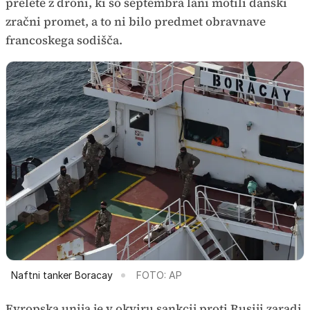
prelete z droni, ki so septembra lani motili danski
zračni promet, a to ni bilo predmet obravnave
francoskega sodišča.
Naftni tanker Boracay
FOTO: AP
Evropska unija je v okviru sankcij proti Rusiji zaradi