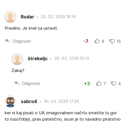
Rudar
30. 03. 2026 18.14
Pravilno. Je imel za ustavit.
Odgovori
-7
8
15
štrekeljc
30. 03. 2026 19.13
Zakaj?
Odgovori
+3
7
4
sabro4
30. 03. 2026 17.56
ker ni kaj pisati o UA zmagovalnem načrtu smetite tu gor
to rusofobijo, prav patetično, sicer je to navadno piratstvo