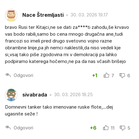
Nace Štremljasti
30. 03. 2026 19.17
bravo Rusi ter Kitajci,ne se dati za****ti zahodu,še krvavo
vas bodo rabili,samo bo cena mnogo drugačna ane,tudi
francozi so imeli pred drugo svetovno vojno razne
obrambne linije,pa jih nemci naklestili,da niso vedeli kje
si,vsaj tako piše zgodovina mi v demokraciji pa lahko
podpiramo katerega hočemo,ne pa da nas včasih brišejo
Odgovori
+1
7
6
sivabrada
30. 03. 2026 18.25
Domnevni tanker tako imenovane ruske flote,...dej
ugasnite seže !
Odgovori
+6
11
5