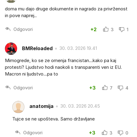
doma mu dajo druge dokumente in nagrado za privrženost
in pove naprej..
Odgovori
+2
3
1
BMReloaded
30. 03. 2026 19.41
Mimogrede, ko se ze omenja francistan...kako pa kaj
protesti? Ljudstvo hodi naokoli s transparenti ven iz EU.
Macron ni ljudstvo...pa to
Odgovori
+3
7
4
anatomija
30. 03. 2026 20.45
Tujce se ne upošteva. Samo državljane
Odgovori
+3
3
0