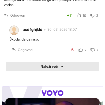
vodah.
Odgovori
+7
10
3
asdfghjklč
30. 03. 2026 18.07
Škoda, da ga niso.
Odgovori
-5
2
7
Naloži več