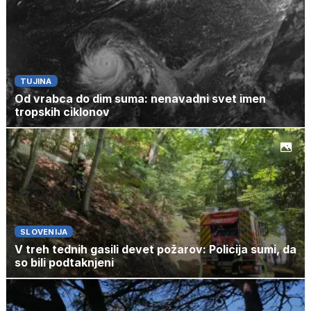
TUJINA
Od vrabca do dim suma: nenavadni svet imen
tropskih ciklonov
SLOVENIJA
V treh tednih gasili devet požarov: Policija sumi, da
so bili podtaknjeni