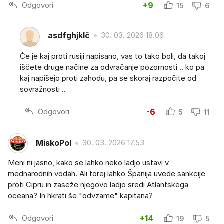
Odgovori
+9
15
6
asdfghjklč
30. 03. 2026 18.06
Če je kaj proti rusiji napisano, vas to tako boli, da takoj
iščete druge načine za odvračanje pozornosti .. ko pa
kaj napišejo proti zahodu, pa se skoraj razpočite od
sovražnosti ..
Odgovori
-6
5
11
MiskoPol
30. 03. 2026 17.53
Meni ni jasno, kako se lahko neko ladjo ustavi v
mednarodnih vodah. Ali torej lahko Španija uvede sankcije
proti Cipru in zaseže njegovo ladjo sredi Atlantskega
oceana? In hkrati še "odvzame" kapitana?
Odgovori
+14
19
5