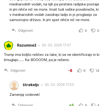
mednarodnih vodah, na njih pa piratske radijske postaje
in jim nihče nič ne more. Imaš tudi vaške posebneže, ki
v mednarodnih vodah zasidrajo ladjo in jo proglasijo za
samostojno državo. In jim spet nihče nič ne more.
Odgovori
0
0
Razumnež
30. 03. 2026 17.07
Trump ima boljšo rešitev za take, ki se ne identificirajo in ki
šmuglajo...... Ka-BOOOOM, pa je rešeno.
Odgovori
-8
6
14
štrekeljc
30. 03. 2026 17.53
Zamenjaj vzdevek!
Odgovori
+5
9
4