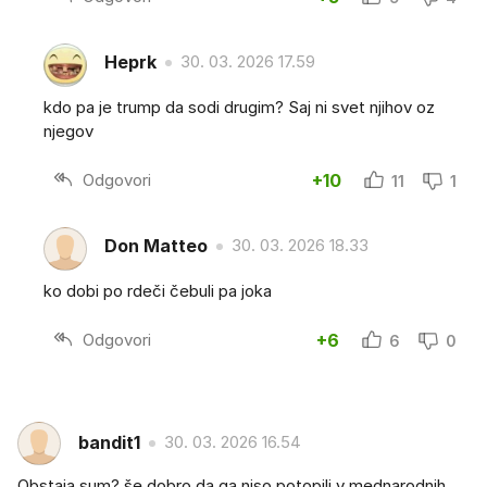
Heprk
30. 03. 2026 17.59
kdo pa je trump da sodi drugim? Saj ni svet njihov oz
njegov
Odgovori
+10
11
1
Don Matteo
30. 03. 2026 18.33
ko dobi po rdeči čebuli pa joka
Odgovori
+6
6
0
bandit1
30. 03. 2026 16.54
Obstaja sum? še dobro da ga niso potopili v mednarodnih