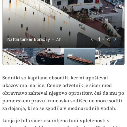
1
4
Naftni tanker Boracay
Naftni tanker Boracay
Naftni tanker Boracay
Naftni tanker Boracay
AP
AP
AP
AP
Sodniki so kapitana obsodili, ker ni upošteval
ukazov mornarice. Čenov odvetnik je sicer med
obravnavo zahteval njegovo oprostitev, češ da mu po
pomorskem pravu francosko sodišče ne more soditi
za dejanja, ki so se zgodila v mednarodnih vodah.
Ladja je bila sicer osumljena tudi vpletenosti v