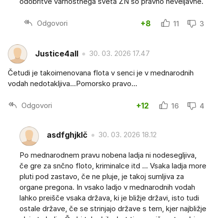
odobritve varnostnega sveta ZN so pravno neveljavne.
Odgovori
+8
11
3
Justice4all
30. 03. 2026 17.47
Četudi je takoimenovana flota v senci je v mednarodnih
vodah nedotakljiva...Pomorsko pravo...
Odgovori
+12
16
4
asdfghjklč
30. 03. 2026 18.12
Po mednarodnem pravu nobena ladja ni nodesegljiva,
če gre za snčno floto, kriminalce itd ... Vsaka ladja more
pluti pod zastavo, če ne pluje, je takoj sumljiva za
organe pregona. In vsako ladjo v mednarodnih vodah
lahko preišče vsaka država, ki je bližje državi, isto tudi
ostale države, če se strinjajo države s tem, kjer najbližje