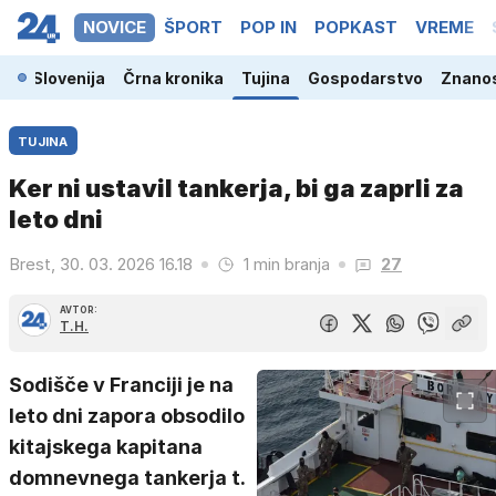
NOVICE
ŠPORT
POP IN
POPKAST
VREME
Slovenija
Črna kronika
Tujina
Gospodarstvo
Znanos
TUJINA
Ker ni ustavil tankerja, bi ga zaprli za
leto dni
Brest, 30. 03. 2026 16.18
1 min branja
27
AVTOR:
T.H.
Sodišče v Franciji je na
leto dni zapora obsodilo
kitajskega kapitana
domnevnega tankerja t.