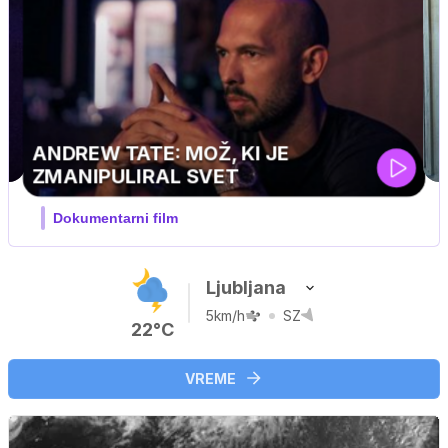
MOJ PRIJATELJ PINGVIN
Film meseca / družinski, pustolovski
Ljubljana
5km/h
SZ
22°C
VREME