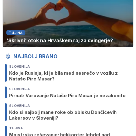
TUJINA
'Skrivni' otok na Hrvaškem raj za svingerje?
NAJBOLJ BRANO
SLOVENIJA
Kdo je Rusinja, ki je bila med nesrečo v vozilu z
Natašo Pirc Musar?
SLOVENIJA
Pirnat: Varovanje Nataše Pirc Musar je nezakonito
SLOVENIJA
Kdo si najbolj mane roke ob obisku Dončićevih
Lakersov v Sloveniji?
TUJINA
Mojstrsko reševanje: helikopter lebdel nad