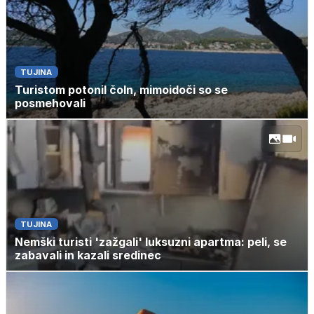
TUJINA
Turistom potonil čoln, mimoidoči so se
posmehovali
TUJINA
Nemški turisti 'zažgali' luksuzni apartma: peli, se
zabavali in kazali sredinec