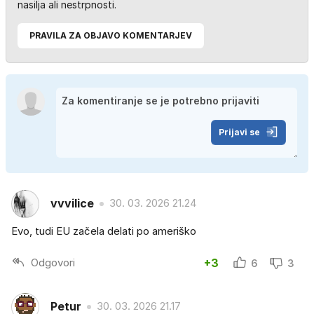
nasilja ali nestrpnosti.
PRAVILA ZA OBJAVO KOMENTARJEV
Prijavi se
vvvilice
30. 03. 2026 21.24
Evo, tudi EU začela delati po ameriško
Odgovori
+3
6
3
Petur
30. 03. 2026 21.17