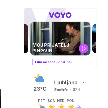
u
UEFA
SUPERPOKAL
V živo na VOYO: sreda ob 20.30
Ljubljana
23°C
8km/h
SZ
PET
SOB
NED
PON