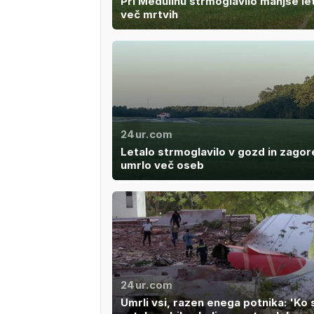
Pri Medulinu strmoglavilo manjše le
več mrtvih
24ur.com
Letalo strmoglavilo v gozd in zagor
umrlo več oseb
24ur.com
Umrli vsi, razen enega potnika: 'Ko