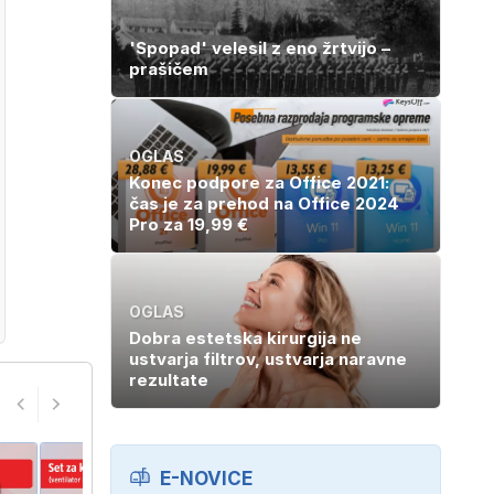
'Spopad' velesil z eno žrtvijo –
prašičem
OGLAS
Konec podpore za Office 2021:
čas je za prehod na Office 2024
Pro za 19,99 €
OGLAS
Dobra estetska kirurgija ne
ustvarja filtrov, ustvarja naravne
rezultate
E-NOVICE