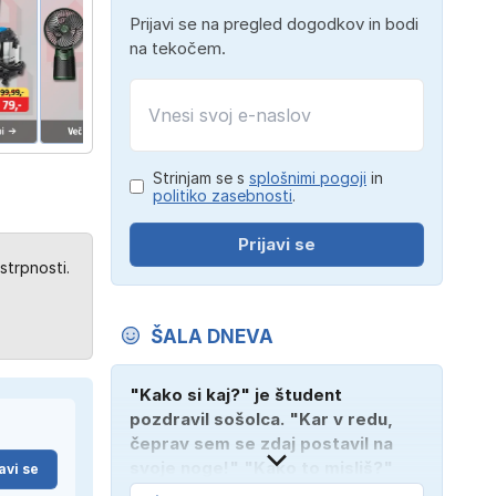
Prijavi se na pregled dogodkov in bodi
na tekočem.
Strinjam se s
splošnimi pogoji
in
politiko zasebnosti
.
Prijavi se
strpnosti.
ŠALA DNEVA
"Kako si kaj?" je študent
pozdravil sošolca. "Kar v redu,
čeprav sem se zdaj postavil na
svoje noge!" "Kako to misliš?"
avi se
"Oče mi je vzel avto!"