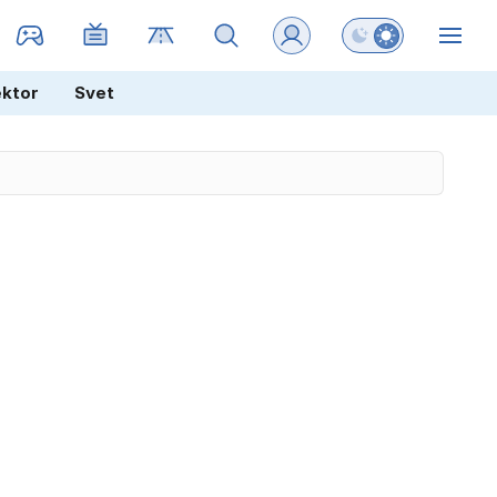
Preklopi barvni na
ZIN
ektor
Svet