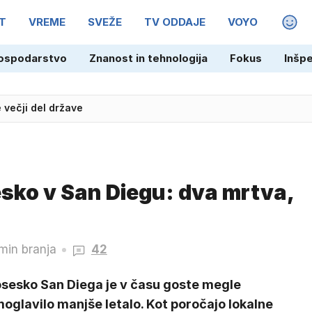
T
VREME
SVEŽE
TV ODDAJE
VOYO
MAGA
ospodarstvo
Znanost in tehnologija
Fokus
Inšp
, uvajajo mejni nadzor italijanskih potnikov
esko v San Diegu: dva mrtva,
 min branja
42
osesko San Diega je v času goste megle
oglavilo manjše letalo. Kot poročajo lokalne