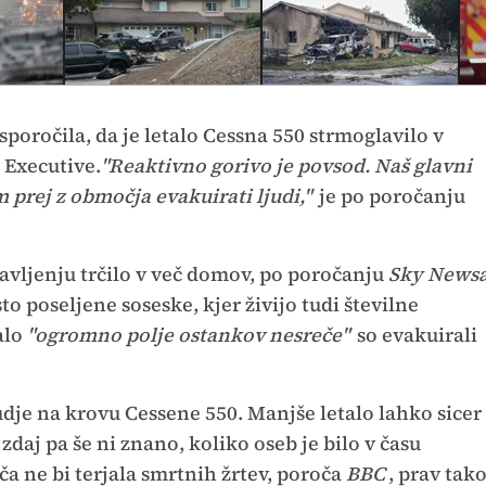
sporočila, da je letalo Cessna 550 strmoglavilo v
 Executive.
"Reaktivno gorivo je povsod. Naš glavni
m prej z območja evakuirati ljudi,"
je po poročanju
avljenju trčilo v več domov, po poročanju
Sky News
o poseljene soseske, kjer živijo tudi številne
alo
"ogromno polje ostankov nesreče"
so evakuirali
judje na krovu Cessene 550. Manjše letalo lahko sicer
daj pa še ni znano, koliko oseb je bilo v času
ča ne bi terjala smrtnih žrtev, poroča
BBC
, prav tak