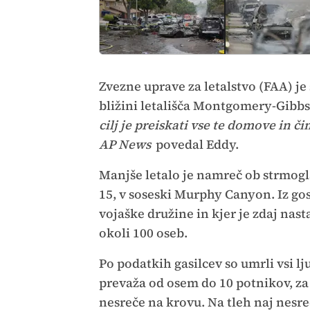
Zvezne uprave za letalstvo (FAA) je 
bližini letališča Montgomery-Gibbs
cilj je preiskati vse te domove in či
AP News
povedal Eddy.
Manjše letalo je namreč ob strmogl
15, v soseski Murphy Canyon. Iz gost
vojaške družine in kjer je zdaj nast
okoli 100 oseb.
Po podatkih gasilcev so umrli vsi l
prevaža od osem do 10 potnikov, za z
nesreče na krovu. Na tleh naj nesre