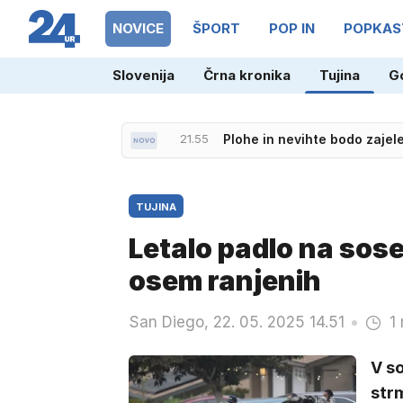
NOVICE
ŠPORT
POP IN
POPKAS
Slovenija
Črna kronika
Tujina
G
22.45
Španija vrača udarec Italiji
TUJINA
Letalo padlo na sos
osem ranjenih
San Diego, 22. 05. 2025 14.51
1
V s
strm