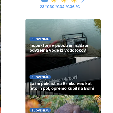
23 °C
30 °C
34 °C
36 °C
SLOVENIJA
Inšpektorji v poostren nadzor
odvzema vode iz vodotokov
SLOVENIJA
Lažni policist na Brniku več kot
leto in pol, opremo kupil na Bolhi
SLOVENIJA