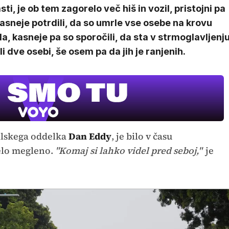
sti, je ob tem zagorelo več hiš in vozil, pristojni pa
asneje potrdili, da so umrle vse osebe na krovu
la, kasneje pa so sporočili, da sta v strmoglavljenj
i dve osebi, še osem pa da jih je ranjenih.
ilskega oddelka
Dan Eddy
, je bilo v času
zelo megleno.
"Komaj si lahko videl pred seboj,"
je