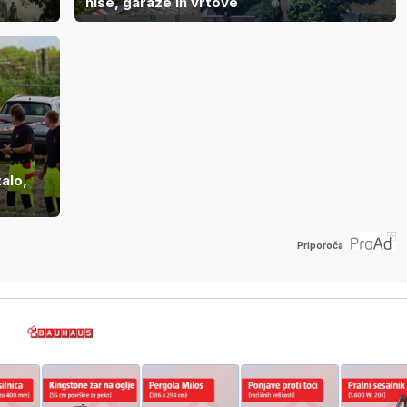
hiše, garaže in vrtove
alo,
Priporoča