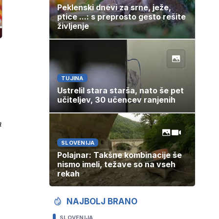
Peklenski dnevi za srne, ježe,
ptice ...: s preprosto gesto rešite
življenje
TUJINA
Ustrelil stara starša, nato še pet
učiteljev, 30 učencev ranjenih
a
SLOVENIJA
Polajnar: Takšne kombinacije še
nismo imeli, težave so na vseh
rekah
NAJBOLJ BRANO
o
SLOVENIJA