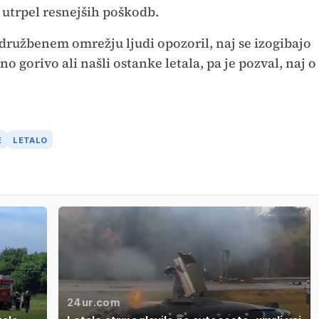
 utrpel resnejših poškodb.
 družbenem omrežju ljudi opozoril, naj se izogibajo
o gorivo ali našli ostanke letala, pa je pozval, naj o
E
LETALO
24ur.com