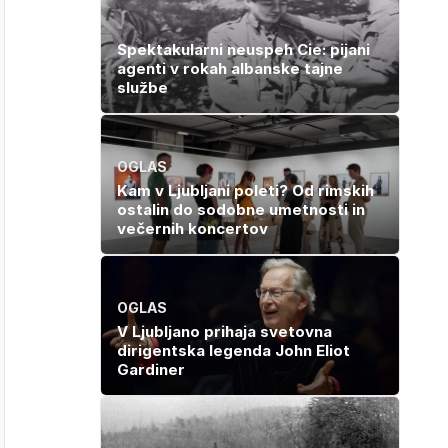
Spektakularni neuspeh Cie: pijani
agenti v rokah albanske tajne
službe
OGLAS
Kam v Ljubljani poleti? Od rimskih
ostalin do sodobne umetnosti in
večernih koncertov
OGLAS
V Ljubljano prihaja svetovna
dirigentska legenda John Eliot
Gardiner