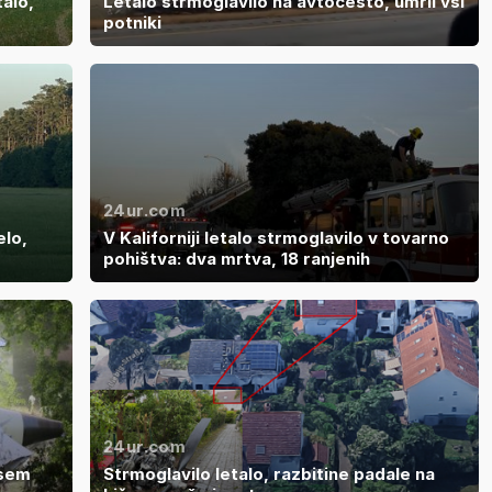
talo,
Letalo strmoglavilo na avtocesto, umrli vsi
potniki
24ur.com
elo,
V Kaliforniji letalo strmoglavilo v tovarno
pohištva: dva mrtva, 18 ranjenih
24ur.com
 sem
Strmoglavilo letalo, razbitine padale na