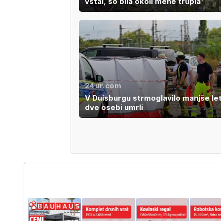
vstal, so bila okoli mene trupla'
24ur.com
V Duisburgu strmoglavilo manjše let
dve osebi umrli