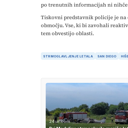
po trenutnih informacijah ni nihče
Tiskovni predstavnik policije je na
območju. Vse, ki bi zavohali reaktivn
tem obvestijo oblasti.
STRMOGLAVLJENJE LETALA
SAN DIEGO
HIŠ
24ur.com