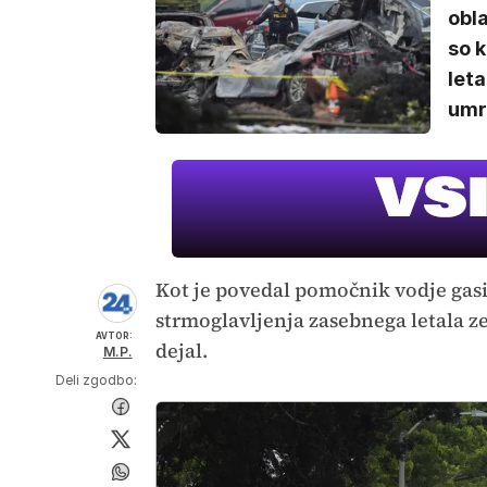
obla
so k
leta
umrl
Kot je povedal pomočnik vodje gas
strmoglavljenja zasebnega letala 
AVTOR:
dejal.
M.P.
Deli zgodbo: