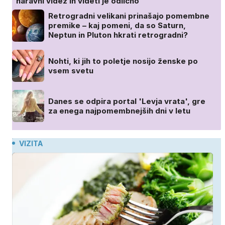
naravni videz in videti je odlično
Retrogradni velikani prinašajo pomembne
premike – kaj pomeni, da so Saturn,
Neptun in Pluton hkrati retrogradni?
Nohti, ki jih to poletje nosijo ženske po
vsem svetu
Danes se odpira portal 'Levja vrata', gre
za enega najpomembnejših dni v letu
VIZITA