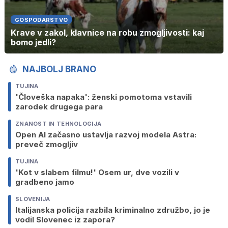
GOSPODARSTVO
Krave v zakol, klavnice na robu zmogljivosti: kaj
bomo jedli?
NAJBOLJ BRANO
TUJINA
'Človeška napaka': ženski pomotoma vstavili
zarodek drugega para
ZNANOST IN TEHNOLOGIJA
Open AI začasno ustavlja razvoj modela Astra:
preveč zmogljiv
TUJINA
'Kot v slabem filmu!' Osem ur, dve vozili v
gradbeno jamo
SLOVENIJA
Italijanska policija razbila kriminalno združbo, jo je
vodil Slovenec iz zapora?