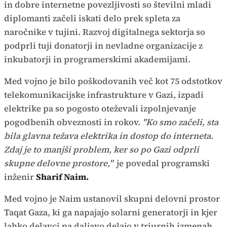
in dobre internetne povezljivosti so številni mladi
diplomanti začeli iskati delo prek spleta za
naročnike v tujini. Razvoj digitalnega sektorja so
podprli tuji donatorji in nevladne organizacije z
inkubatorji in programerskimi akademijami.
Med vojno je bilo poškodovanih več kot 75 odstotkov
telekomunikacijske infrastrukture v Gazi, izpadi
elektrike pa so pogosto oteževali izpolnjevanje
pogodbenih obveznosti in rokov.
"Ko smo začeli, sta
bila glavna težava elektrika in dostop do interneta.
Zdaj je to manjši problem, ker so po Gazi odprli
skupne delovne prostore,"
je povedal programski
inženir
Sharif Naim.
Med vojno je Naim ustanovil skupni delovni prostor
Taqat Gaza, ki ga napajajo solarni generatorji in kjer
lahko delavci na daljavo delajo v triurnih izmenah.