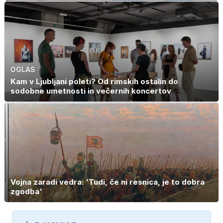
OGLAS
Kam v Ljubljani poleti? Od rimskih ostalin do
sodobne umetnosti in večernih koncertov
Vojna zaradi vedra: 'Tudi, če ni resnica, je to dobra
zgodba'