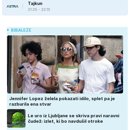
Tajkun
21.25 - 22.15
BIBALEZE
Jennifer Lopez želela pokazati idilo, splet pa je
razburila ena stvar
Le uro iz Ljubljane se skriva pravi naravni
čudež: izlet, ki bo navdušil otroke