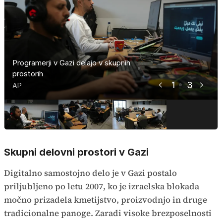
Programerji v Gazi delajo v skupnih
Programerji v Gazi delajo v skupnih
Programerji v Gazi delajo v skupnih
prostorih
prostorih
prostorih
1
3
AP
AP
AP
Skupni delovni prostori v Gazi
Digitalno samostojno delo je v Gazi postalo
priljubljeno po letu 2007, ko je izraelska blokada
močno prizadela kmetijstvo, proizvodnjo in druge
tradicionalne panoge. Zaradi visoke brezposelnosti