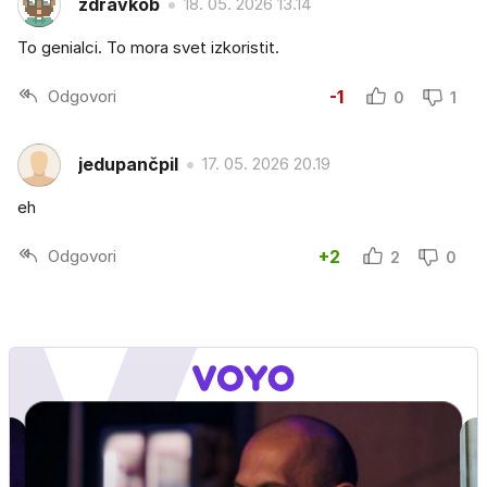
zdravkob
18. 05. 2026 13.14
To genialci. To mora svet izkoristit.
Odgovori
-1
0
1
jedupančpil
17. 05. 2026 20.19
eh
Odgovori
+2
2
0