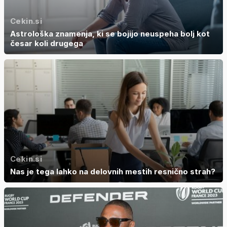
Cekin.si
Astrološka znamenja, ki se bojijo neuspeha bolj kot
česar koli drugega
Cekin.si
Nas je tega lahko na delovnih mestih resnično strah?