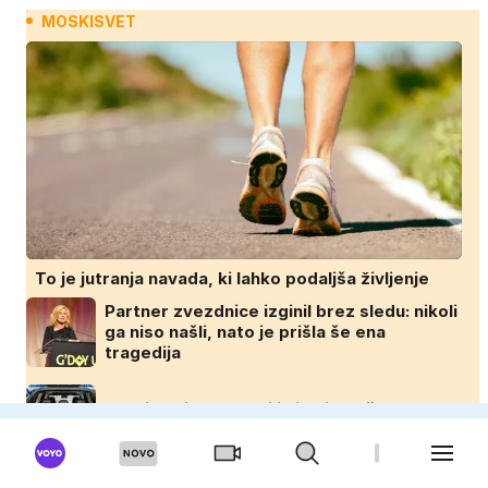
MOSKISVET
To je jutranja navada, ki lahko podaljša življenje
Partner zvezdnice izginil brez sledu: nikoli
ga niso našli, nato je prišla še ena
tragedija
Zakaj novi avtomobili nimajo več rezervne
gume?