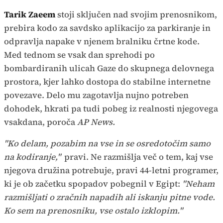
Tarik Zaeem
stoji sključen nad svojim prenosnikom,
prebira kodo za savdsko aplikacijo za parkiranje in
odpravlja napake v njenem bralniku črtne kode.
Med tednom se vsak dan sprehodi po
bombardiranih ulicah Gaze do skupnega delovnega
prostora, kjer lahko dostopa do stabilne internetne
povezave. Delo mu zagotavlja nujno potreben
dohodek, hkrati pa tudi pobeg iz realnosti njegovega
vsakdana, poroča
AP News.
"Ko delam, pozabim na vse in se osredotočim samo
na kodiranje,"
pravi. Ne razmišlja več o tem, kaj vse
njegova družina potrebuje, pravi 44-letni programer,
ki je ob začetku spopadov pobegnil v Egipt:
"Neham
razmišljati o zračnih napadih ali iskanju pitne vode.
Ko sem na prenosniku, vse ostalo izklopim."