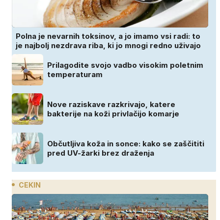
Polna je nevarnih toksinov, a jo imamo vsi radi: to
je najbolj nezdrava riba, ki jo mnogi redno uživajo
Prilagodite svojo vadbo visokim poletnim
temperaturam
Nove raziskave razkrivajo, katere
bakterije na koži privlačijo komarje
Občutljiva koža in sonce: kako se zaščititi
pred UV-žarki brez draženja
CEKIN