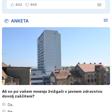
ženo poznava šele tri mesece."
832
905
ANKETA
Ali so po vašem mnenju žvižgači v javnem zdravstvu
dovolj zaščiteni?
Da.
Ne.