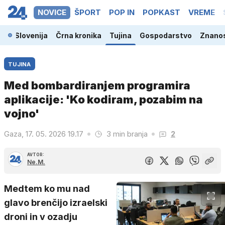
NOVICE
ŠPORT
POP IN
POPKAST
VREME
Slovenija
Črna kronika
Tujina
Gospodarstvo
Znanos
TUJINA
Med bombardiranjem programira
aplikacije: 'Ko kodiram, pozabim na
vojno'
Gaza, 17. 05. 2026 19.17
3 min branja
2
AVTOR:
Ne.M.
Medtem ko mu nad
glavo brenčijo izraelski
droni in v ozadju