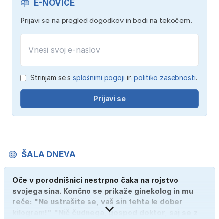
E-NOVICE
Prijavi se na pregled dogodkov in bodi na tekočem.
Strinjam se s
splošnimi pogoji
in
politiko zasebnosti
.
Prijavi se
ŠALA DNEVA
Oče v porodnišnici nestrpno čaka na rojstvo
svojega sina. Končno se prikaže ginekolog in mu
reče: "Ne ustrašite se, vaš sin tehta le dober
kilogram!" "Nič čudnega, gospod doktor, saj se z