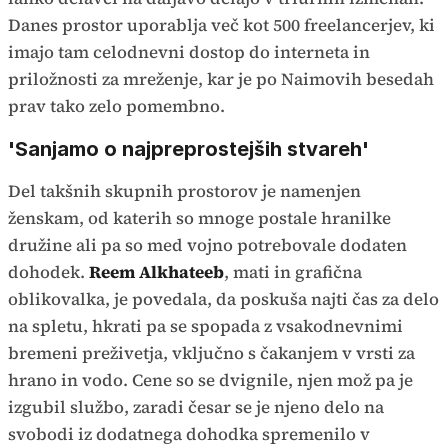
Danes prostor uporablja več kot 500 freelancerjev, ki
imajo tam celodnevni dostop do interneta in
priložnosti za mreženje, kar je po Naimovih besedah
prav tako zelo pomembno.
'Sanjamo o najpreprostejših stvareh'
Del takšnih skupnih prostorov je namenjen
ženskam, od katerih so mnoge postale hranilke
družine ali pa so med vojno potrebovale dodaten
dohodek.
Reem Alkhateeb
, mati in grafična
oblikovalka, je povedala, da poskuša najti čas za delo
na spletu, hkrati pa se spopada z vsakodnevnimi
bremeni preživetja, vključno s čakanjem v vrsti za
hrano in vodo. Cene so se dvignile, njen mož pa je
izgubil službo, zaradi česar se je njeno delo na
svobodi iz dodatnega dohodka spremenilo v