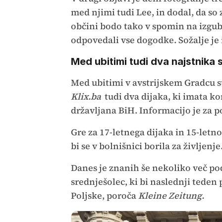
med njimi tudi Lee, in dodal, da so 
občini bodo tako v spomin na izgubl
odpovedali vse dogodke. Sožalje je 
Med ubitimi tudi dva najstnika 
Med ubitimi v avstrijskem Gradcu 
Klix.ba
tudi dva dijaka, ki imata k
državljana BiH. Informacijo je za p
Gre za 17-letnega dijaka in 15-letn
bi se v bolnišnici borila za življenje
Danes je znanih še nekoliko več pod
srednješolec, ki bi naslednji teden p
Poljske, poroča
Kleine Zeitung.