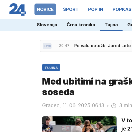
NOVICE
ŠPORT
POP IN
POPKAS
Slovenija
Črna kronika
Tujina
G
21.36
Neporaženi Slovenci prek M
20.47
Po valu obtožb: Jared Leto 
TUJINA
Med ubitimi na grašk
soseda
Gradec, 11. 06. 2025 06.13
3 min
V t
je 2