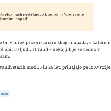
trelca našli nedelujočo bombo in 'opuščene
 bombni napad'
 bil v torek prizorišče strelskega napada, v katerem
l ubil 10 ljudi, 11 ranil – nekaj jih je še vedno v
 sam.
nih starih med 15 in 26 let, prihajajo pa iz Avstrije
TRIJA