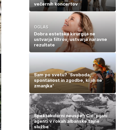
večernih koncertov
OGLAS
Dobra estetska kirurgija ne
ustvarja filtrov, ustvarja naravne
rezultate
Sam po svetu? 'Svoboda,
spontanost in zgodbe, ki jih ne
zmanjka'
Spektakularni neuspeh Cie: pijani
agenti v rokah albanske tajne
službe