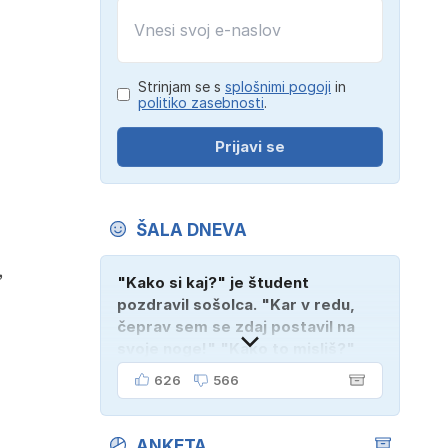
Strinjam se s
splošnimi pogoji
in
politiko zasebnosti
.
Prijavi se
ŠALA DNEVA
,
"Kako si kaj?" je študent
pozdravil sošolca. "Kar v redu,
čeprav sem se zdaj postavil na
svoje noge!" "Kako to misliš?"
"Oče mi je vzel avto!"
626
566
ANKETA