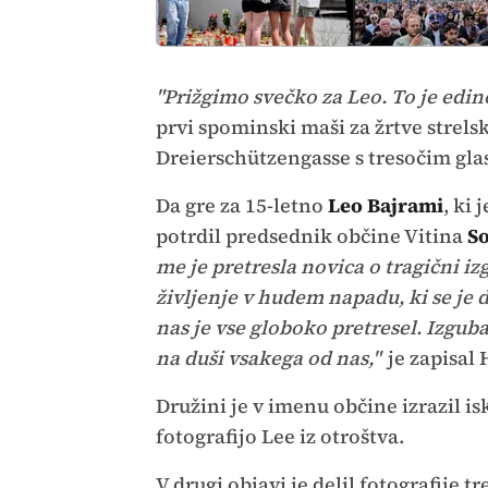
"Prižgimo svečko za Leo. To je edin
prvi spominski maši za žrtve strel
Dreierschützengasse s tresočim gl
Da gre za 15-letno
Leo Bajrami
, ki
potrdil predsednik občine Vitina
So
me je pretresla novica o tragični iz
življenje v hudem napadu, ki se je 
nas je vse globoko pretresel. Izguba
na duši vsakega od nas,"
je zapisal H
Družini je v imenu občine izrazil is
fotografijo Lee iz otroštva.
V drugi objavi je delil fotografije t