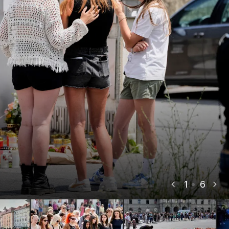
1
6
AP
AP