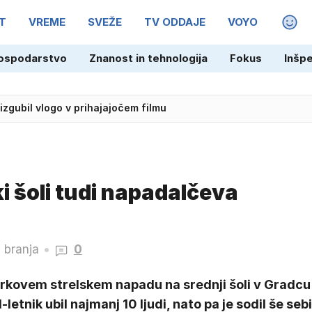
T
VREME
SVEŽE
TV ODDAJE
VOYO
MAGA
ospodarstvo
Znanost in tehnologija
Fokus
Inšp
adžarske v polfinale EP
izgubil vlogo v prihajajočem filmu
i šoli tudi napadalčeva
 branja
0
orkovem strelskem napadu na srednji šoli v Gradcu
1-letnik ubil najmanj 10 ljudi, nato pa je sodil še sebi