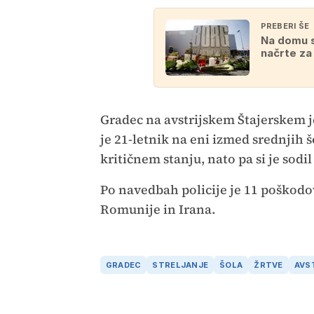
PREBERI ŠE
Na domu s
načrte za
Gradec na avstrijskem Štajerskem je
je 21-letnik na eni izmed srednjih šo
kritičnem stanju, nato pa si je sodil
Po navedbah policije je 11 poškodova
Romunije in Irana.
GRADEC
STRELJANJE
ŠOLA
ŽRTVE
AVS