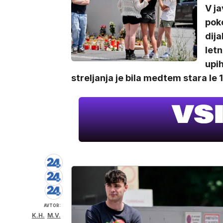
V ja
poko
dij
letn
upi
streljanja je bila medtem stara le 1
AVTOR:
K.H.
M.V.