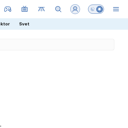
Preklopi barvni na
ZIN
ektor
Svet
.