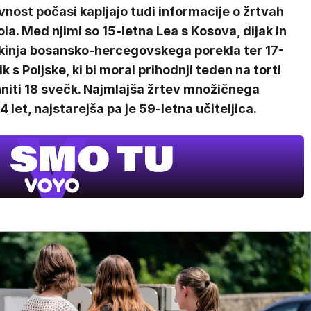
vnost počasi kapljajo tudi informacije o žrtvah
la. Med njimi so 15-letna Lea s Kosova, dijak in
akinja bosansko-hercegovskega porekla ter 17-
ik s Poljske, ki bi moral prihodnji teden na torti
hniti 18 svečk. Najmlajša žrtev množičnega
4 let, najstarejša pa je 59-letna učiteljica.