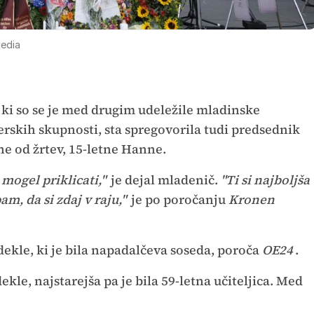
edia
 ki so se je med drugim udeležile mladinske
erskih skupnosti, sta spregovorila tudi predsednik
ne od žrtev, 15-letne Hanne.
 mogel priklicati,"
je dejal mladenič.
"Ti si najboljša
am, da si zdaj v raju,"
je po poročanju
Kronen
 dekle, ki je bila napadalčeva soseda, poroča
OE24
.
ekle, najstarejša pa je bila 59-letna učiteljica. Med