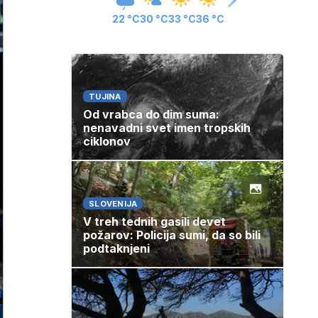
22 °C
30 °C
33 °C
36 °C
TUJINA
Od vrabca do dim suma:
nenavadni svet imen tropskih
ciklonov
SLOVENIJA
V treh tednih gasili devet
požarov: Policija sumi, da so bili
podtaknjeni