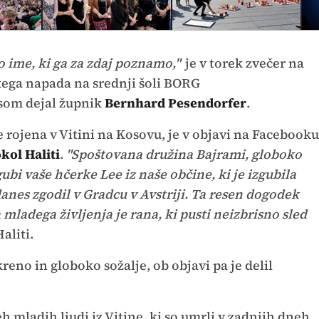
o ime, ki ga za zdaj poznamo,"
je v torek zvečer na
skega napada na srednji šoli BORG
asom dejal župnik
Bernhard Pesendorfer
.
 je rojena v Vitini na Kosovu, je v objavi na Facebooku
kol Haliti
.
"Spoštovana družina Bajrami, globoko
gubi vaše hčerke Lee iz naše občine, ki je izgubila
danes zgodil v Gradcu v Avstriji. Ta resen dogodek
 mladega življenja je rana, ki pusti neizbrisno sled
aliti.
kreno in globoko sožalje, ob objavi pa je delil
reh mladih ljudi iz Vitine, ki so umrli v zadnjih dneh,