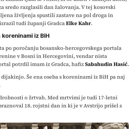
za sredo razglasili dan žalovanja. V tej kosovski
jena življenja spustili zastave na pol droga in
izrazil tudi županji Gradca
Elke Kahr
.
s koreninami iz BiH
sta po poročanju bosansko-hercegovskega portala
orenine v Bosni in Hercegovini, vendar nista
ortal potrdil imam iz Gradca, hafiz
Sabahudin Hasić
.
o dijakinjo. Še ena oseba s koreninami iz BiH pa naj
.
robnosti o žrtvah. Med mrtvimi je tudi 17-letni
raznoval 18. rojstni dan in ki je v Avstrijo prišel s