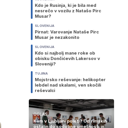
Kdo je Rusinja, ki je bila med
nesrečo v vozilu z Natašo Pirc
Musar?
SLOVENIJA
Pirnat: Varovanje Nataše Pirc
Musar je nezakonito
SLOVENIJA
Kdo si najbolj mane roke ob
obisku Dončićevih Lakersov v
Sloveniji?
TUJINA
Mojstrsko reševanje: helikopter
lebdel nad skalami, ven skočili
reševalci
OGLAS
Kam v Ljubljani poleti? Od rimskih
ostalin do sodobne umetnosti in