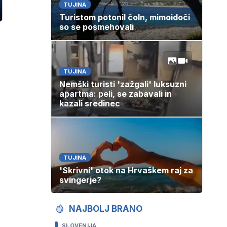
TUJINA
Turistom potonil čoln, mimoidoči
so se posmehovali
TUJINA
Nemški turisti 'zažgali' luksuzni
apartma: peli, se zabavali in
kazali sredinec
TUJINA
'Skrivni' otok na Hrvaškem raj za
svingerje?
NAJBOLJ BRANO
SLOVENIJA