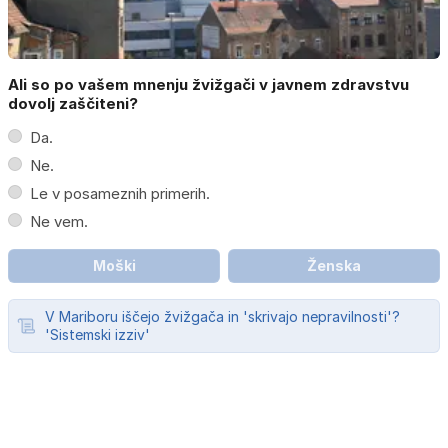
Ali so po vašem mnenju žvižgači v javnem zdravstvu
dovolj zaščiteni?
Da.
Ne.
Le v posameznih primerih.
Ne vem.
Moški
Ženska
V Mariboru iščejo žvižgača in 'skrivajo nepravilnosti'?
'Sistemski izziv'