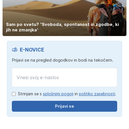
Sam po svetu? 'Svoboda, spontanost in zgodbe, ki
jih ne zmanjka'
E-NOVICE
Prijavi se na pregled dogodkov in bodi na tekočem.
Strinjam se s
splošnimi pogoji
in
politiko zasebnosti
.
Prijavi se