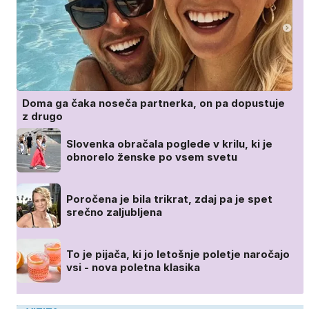
Doma ga čaka noseča partnerka, on pa dopustuje
z drugo
Slovenka obračala poglede v krilu, ki je
obnorelo ženske po vsem svetu
Poročena je bila trikrat, zdaj pa je spet
srečno zaljubljena
To je pijača, ki jo letošnje poletje naročajo
vsi - nova poletna klasika