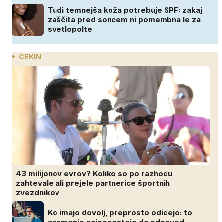
Tudi temnejša koža potrebuje SPF: zakaj
zaščita pred soncem ni pomembna le za
svetlopolte
CEKIN
43 milijonov evrov? Koliko so po razhodu
zahtevale ali prejele partnerice športnih
zvezdnikov
Ko imajo dovolj, preprosto odidejo: to
znamenje najpogosteje da odpoved