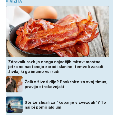
VIZITA
Zdravnik razbija enega največjih mitov: mastna
jetra ne nastanejo zaradi slanine, temveč zaradi
živila, ki ga imamo vsi radi
Želite živeti dlje? Poskrbite za svoj timus,
pravijo strokovnjaki
Ste že slišali za "kopanje v zvezdah"? To
naj bi pomirjalo um