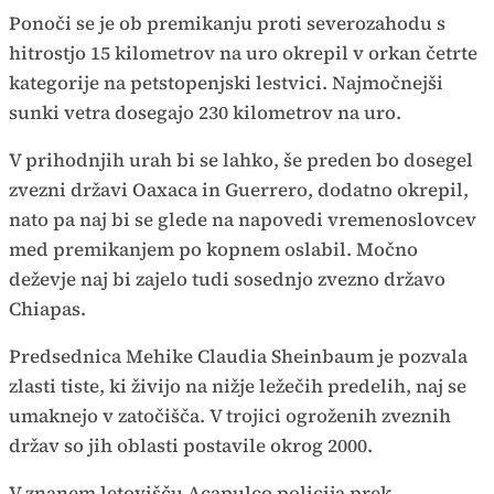
Ponoči se je ob premikanju proti severozahodu s
hitrostjo 15 kilometrov na uro okrepil v orkan četrte
kategorije na petstopenjski lestvici. Najmočnejši
sunki vetra dosegajo 230 kilometrov na uro.
V prihodnjih urah bi se lahko, še preden bo dosegel
zvezni državi Oaxaca in Guerrero, dodatno okrepil,
nato pa naj bi se glede na napovedi vremenoslovcev
med premikanjem po kopnem oslabil. Močno
deževje naj bi zajelo tudi sosednjo zvezno državo
Chiapas.
Predsednica Mehike Claudia Sheinbaum je pozvala
zlasti tiste, ki živijo na nižje ležečih predelih, naj se
umaknejo v zatočišča. V trojici ogroženih zveznih
držav so jih oblasti postavile okrog 2000.
V znanem letovišču Acapulco policija prek