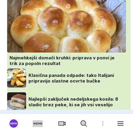
Najmehkejši domači kruhki: priprava v ponvi je
trik za popoln rezultat
Klasična panada odpade: tako Italijani
pripravijo slastne ocvrte bučke
Najlepši zaključek nedeljskega kosila: 8
sladic brez peke, ki se jih vsi veselijo
Puding brez kuhanja: preprost trik za
pripravo v le nekaj minutah