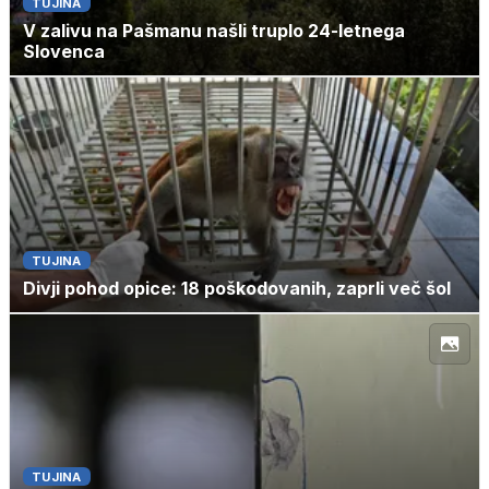
TUJINA
V zalivu na Pašmanu našli truplo 24-letnega
Slovenca
TUJINA
Divji pohod opice: 18 poškodovanih, zaprli več šol
TUJINA