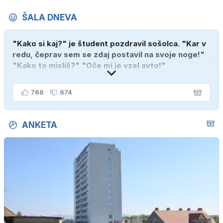
ŠALA DNEVA
"Kako si kaj?" je študent pozdravil sošolca. "Kar v
redu, čeprav sem se zdaj postavil na svoje noge!"
"Kako to misliš?" "Oče mi je vzel avto!"
766
674
ANKETA