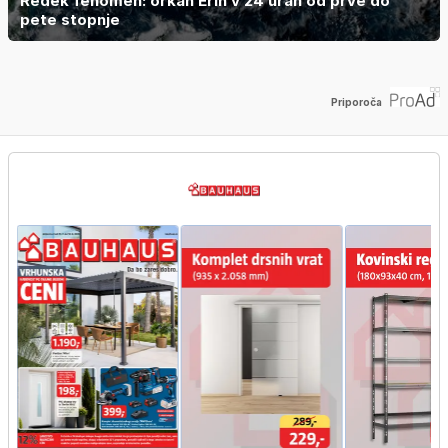
Redek fenomen: orkan Erin v 24 urah od prve do
pete stopnje
Priporoča