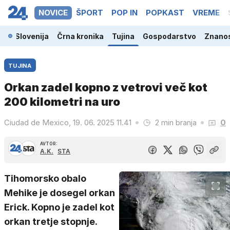
NOVICE
ŠPORT
POP IN
POPKAST
VREME
Slovenija
Črna kronika
Tujina
Gospodarstvo
Znanos
TUJINA
Orkan zadel kopno z vetrovi več kot
200 kilometri na uro
Ciudad de Mexico, 19. 06. 2025 11.41
2 min branja
0
AVTOR:
A.K.
STA
Tihomorsko obalo
Mehike je dosegel orkan
Erick. Kopno je zadel kot
orkan tretje stopnje.