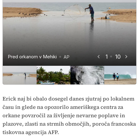
1
10
Pred orkanom v Mehiki
Pred orkanom v Mehiki
Pred orkanom v Mehiki
Pred orkanom v Mehiki
Pred orkanom v Mehiki
Pred orkanom v Mehiki
Pred orkanom v Mehiki
Pred orkanom v Mehiki
Pred orkanom v Mehiki
Pred orkanom v Mehiki
AP
AP
AP
AP
AP
AP
AP
AP
AP
AP
Erick naj bi obalo dosegel danes zjutraj po lokalnem
času in glede na opozorilo ameriškega centra za
orkane povzročil za življenje nevarne poplave in
plazove, zlasti na strmih območjih, poroča francoska
tiskovna agencija AFP.