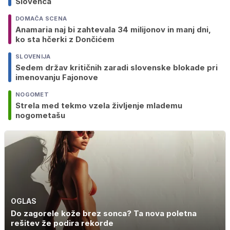
Slovenca
DOMAČA SCENA
Anamaria naj bi zahtevala 34 milijonov in manj dni,
ko sta hčerki z Dončićem
SLOVENIJA
Sedem držav kritičnih zaradi slovenske blokade pri
imenovanju Fajonove
NOGOMET
Strela med tekmo vzela življenje mlademu
nogometašu
OGLAS
Do zagorele kože brez sonca? Ta nova poletna
rešitev že podira rekorde