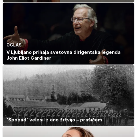
OGLAS
V Ljubljano prihaja svetovna dirigentska legenda
John Eliot Gardiner
'Spopad' velesil z eno žrtvijo – prašičem