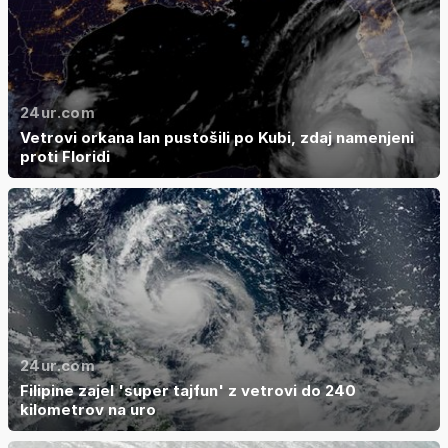
24ur.com
Vetrovi orkana Ian pustošili po Kubi, zdaj namenjeni
proti Floridi
24ur.com
Filipine zajel 'super tajfun' z vetrovi do 240
kilometrov na uro