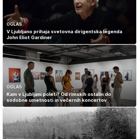
OGLAS
V Ljubljano prihaja svetovna dirigentska legenda
John Eliot Gardiner
OGLAS
Kam v Ljubljani poleti? Od rimskih ostalin do
sodobne umetnosti in večernih koncertov