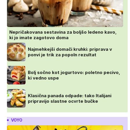
Nepričakovana sestavina za boljšo ledeno kavo,
ki jo imate zagotovo doma
Najmehkejši domači kruhki: priprava v
ponvi je trik za popoln rezultat
Bolj sočno kot jogurtovo: poletno pecivo,
ki vedno uspe
Klasična panada odpade: tako Italijani
pripravijo slastne ocvrte bučke
VOYO