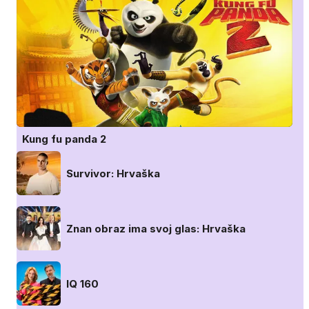
Kung fu panda 2
Survivor: Hrvaška
Znan obraz ima svoj glas: Hrvaška
IQ 160