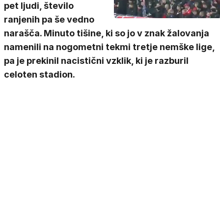
pet ljudi, število
ranjenih pa še vedno
narašča. Minuto tišine, ki so jo v znak žalovanja
namenili na nogometni tekmi tretje nemške lige,
pa je prekinil nacistični vzklik, ki je razburil
celoten stadion.