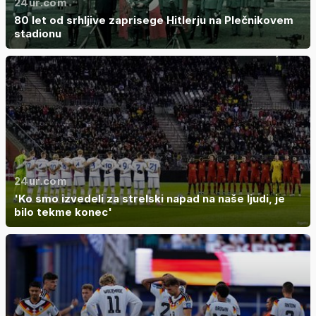
24ur.com
80 let od srhljive zaprisege Hitlerju na Plečnikovem
stadionu
24ur.com
'Ko smo izvedeli za strelski napad na naše ljudi, je
bilo tekme konec'