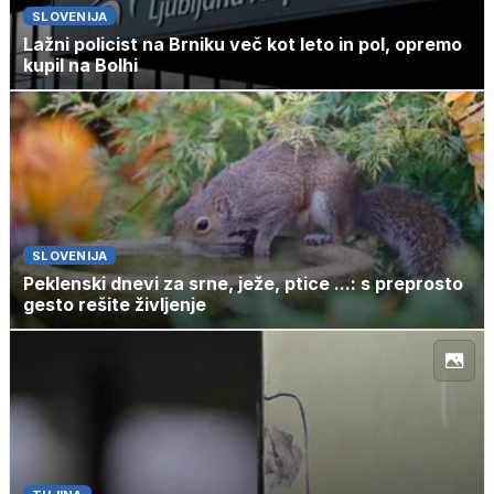
SLOVENIJA
Lažni policist na Brniku več kot leto in pol, opremo
kupil na Bolhi
SLOVENIJA
Peklenski dnevi za srne, ježe, ptice ...: s preprosto
gesto rešite življenje