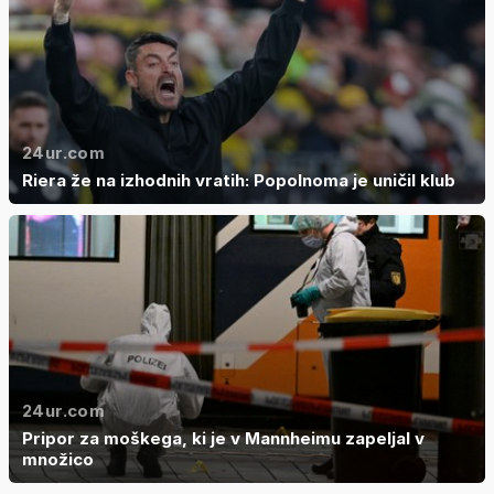
24ur.com
Riera že na izhodnih vratih: Popolnoma je uničil klub
24ur.com
Pripor za moškega, ki je v Mannheimu zapeljal v
množico