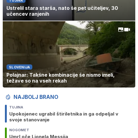
TUJINA
Ustrelil stara starša, nato še pet učiteljev, 30
učencev ranjenih
SLOVENIJA
Polajnar: Takšne kombinacije še nismo imeli,
težave so na vseh rekah
NAJBOLJ BRANO
TUJINA
Upokojenec ugrabil štiriletnika in ga odpeljal v
svoje stanovanje
NOGOMET
Umrl oče Lionela Messija