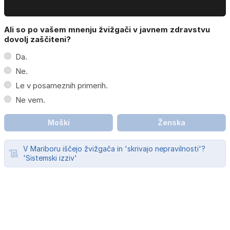
Ali so po vašem mnenju žvižgači v javnem zdravstvu
dovolj zaščiteni?
Da.
Ne.
Le v posameznih primerih.
Ne vem.
Moški
Ženska
V Mariboru iščejo žvižgača in 'skrivajo nepravilnosti'?
'Sistemski izziv'