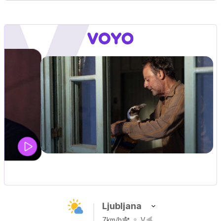
UEFA SUPERPOKAL
V živo na VOYO: sreda ob 20.30
Ljubljana
7km/h
V