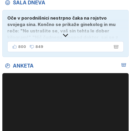
ŠALA DNEVA
Oče v porodnišnici nestrpno čaka na rojstvo
svojega sina. Končno se prikaže ginekolog in mu
reče: "Ne ustrašite se, vaš sin tehta le dober
kilogram!" "Nič čudnega, gospod doktor, saj se z
ženo poznava šele tri mesece."
800
849
ANKETA