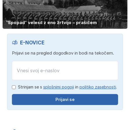
'Spopad' velesil z eno žrtvijo – prašičem
E-NOVICE
Prijavi se na pregled dogodkov in bodi na tekočem.
Strinjam se s
splošnimi pogoji
in
politiko zasebnosti
.
Prijavi se