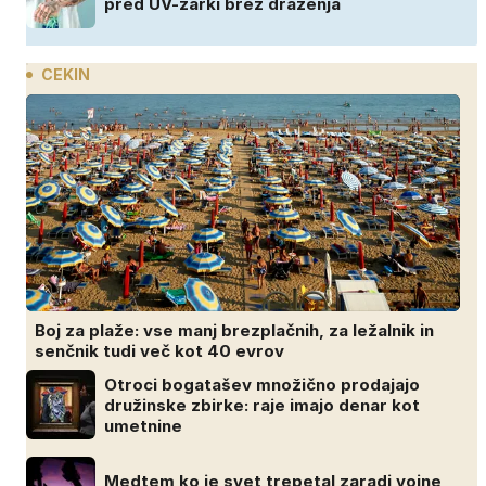
pred UV-žarki brez draženja
CEKIN
Boj za plaže: vse manj brezplačnih, za ležalnik in
senčnik tudi več kot 40 evrov
Otroci bogatašev množično prodajajo
družinske zbirke: raje imajo denar kot
umetnine
Medtem ko je svet trepetal zaradi vojne,