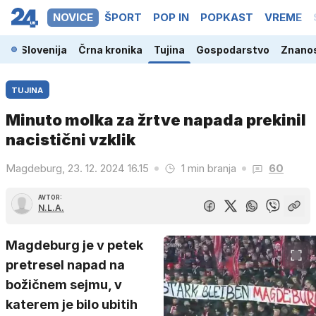
NOVICE
ŠPORT
POP IN
POPKAST
VREME
Slovenija
Črna kronika
Tujina
Gospodarstvo
Znanos
TUJINA
Minuto molka za žrtve napada prekinil
nacistični vzklik
Magdeburg, 23. 12. 2024 16.15
1 min branja
60
AVTOR:
N.L.A.
Magdeburg je v petek
pretresel napad na
božičnem sejmu, v
katerem je bilo ubitih