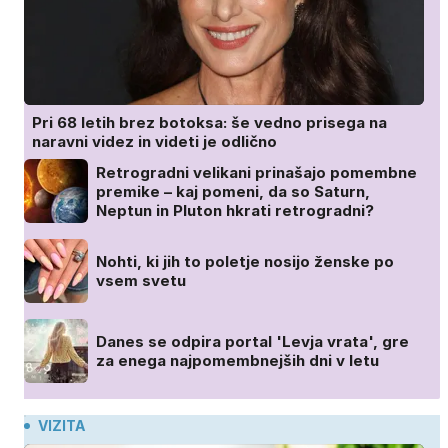
Pri 68 letih brez botoksa: še vedno prisega na
naravni videz in videti je odlično
Retrogradni velikani prinašajo pomembne
premike – kaj pomeni, da so Saturn,
Neptun in Pluton hkrati retrogradni?
Nohti, ki jih to poletje nosijo ženske po
vsem svetu
Danes se odpira portal 'Levja vrata', gre
za enega najpomembnejših dni v letu
VIZITA