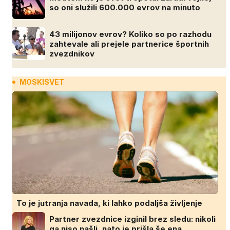
so oni služili 600.000 evrov na minuto
43 milijonov evrov? Koliko so po razhodu
zahtevale ali prejele partnerice športnih
zvezdnikov
MOSKISVET
To je jutranja navada, ki lahko podaljša življenje
Partner zvezdnice izginil brez sledu: nikoli
ga niso našli, nato je prišla še ena