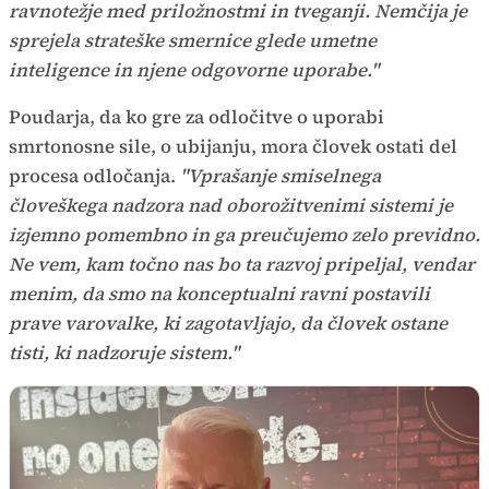
ravnotežje med priložnostmi in tveganji. Nemčija je
sprejela strateške smernice glede umetne
inteligence in njene odgovorne uporabe."
Poudarja, da ko gre za odločitve o uporabi
smrtonosne sile, o ubijanju, mora človek ostati del
procesa odločanja.
"Vprašanje smiselnega
človeškega nadzora nad oborožitvenimi sistemi je
izjemno pomembno in ga preučujemo zelo previdno.
Ne vem, kam točno nas bo ta razvoj pripeljal, vendar
menim, da smo na konceptualni ravni postavili
prave varovalke, ki zagotavljajo, da človek ostane
tisti, ki nadzoruje sistem."