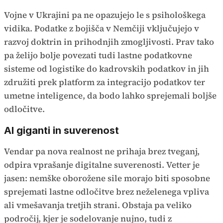
Vojne v Ukrajini pa ne opazujejo le s psihološkega
vidika. Podatke z bojišča v Nemčiji vključujejo v
razvoj doktrin in prihodnjih zmogljivosti. Prav tako
pa želijo bolje povezati tudi lastne podatkovne
sisteme od logistike do kadrovskih podatkov in jih
združiti prek platform za integracijo podatkov ter
umetne inteligence, da bodo lahko sprejemali boljše
odločitve.
AI giganti in suverenost
Vendar pa nova realnost ne prihaja brez tveganj,
odpira vprašanje digitalne suverenosti. Vetter je
jasen: nemške oborožene sile morajo biti sposobne
sprejemati lastne odločitve brez neželenega vpliva
ali vmešavanja tretjih strani. Obstaja pa veliko
področij, kjer je sodelovanje nujno, tudi z