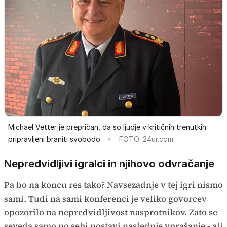
Michael Vetter je prepričan, da so ljudje v kritičnih trenutkih
pripravljeni braniti svobodo.
FOTO: 24ur.com
Nepredvidljivi igralci in njihovo odvračanje
Pa bo na koncu res tako? Navsezadnje v tej igri nismo
sami. Tudi na sami konferenci je veliko govorcev
opozorilo na nepredvidljivost nasprotnikov. Zato se
seveda samo po sebi postavi naslednje vprašanje - ali