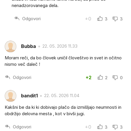
nenadzorovanega dela.
Odgovori
+0
3
3
Bubba
22. 05. 2026 11.33
Moram reči, da bo človek uničil človeštvo in svet in očitno
nismo več daleč !
Odgovori
+2
2
0
bandit1
22. 05. 2026 11.04
Kakšni be da ki ki dobivajo plačo da izmišljajo neumnosti in
obdržijo delovna mesta , kot v bivši jugi.
Odgovori
+0
3
3