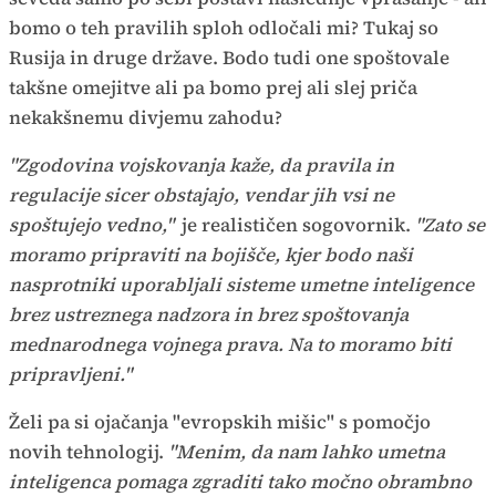
bomo o teh pravilih sploh odločali mi? Tukaj so
Rusija in druge države. Bodo tudi one spoštovale
takšne omejitve ali pa bomo prej ali slej priča
nekakšnemu divjemu zahodu?
"Zgodovina vojskovanja kaže, da pravila in
regulacije sicer obstajajo, vendar jih vsi ne
spoštujejo vedno,"
je realističen sogovornik.
"Zato se
moramo pripraviti na bojišče, kjer bodo naši
nasprotniki uporabljali sisteme umetne inteligence
brez ustreznega nadzora in brez spoštovanja
mednarodnega vojnega prava. Na to moramo biti
pripravljeni."
Želi pa si ojačanja "evropskih mišic" s pomočjo
novih tehnologij.
"Menim, da nam lahko umetna
inteligenca pomaga zgraditi tako močno obrambno