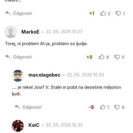
Odgovori
+1
2
1
MarkoE
22. 05. 2026 10.27
Torej, ni problem AI-ja, problem so ljudje.
Odgovori
+8
8
0
macolagobec
22. 05. 2026 10.33
.... je rekel Josif V. Stalin in pobil na desetine milijonov
ljudi.
Odgovori
-5
1
6
KaiC
22. 05. 2026 10.35