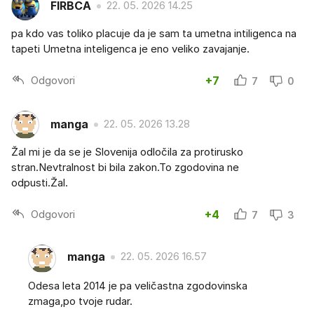
FIRBCA
22. 05. 2026 14.25
pa kdo vas toliko placuje da je sam ta umetna intiligenca na
tapeti Umetna inteligenca je eno veliko zavajanje.
Odgovori
+7
7
0
manga
22. 05. 2026 13.28
Žal mi je da se je Slovenija odločila za protirusko
stran.Nevtralnost bi bila zakon.To zgodovina ne
odpusti.Žal.
Odgovori
+4
7
3
manga
22. 05. 2026 16.57
Odesa leta 2014 je pa veličastna zgodovinska
zmaga,po tvoje rudar.