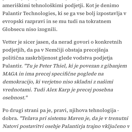
ameriškimi tehnološkimi podjetji. Kot je denimo
Palantir Technologies, ki se ga vse bolj izpostavlja v
evropski razpravi in se mu tudi na tokratnem
Globsecu niso izognili.
Vetter je sicer jasen, da nerad govori o konkretnih
podjetjih, da pa v Nemčiji obstaja precejšnja
politična zaskrbljenost glede vodstva podjetja
Palantir.
"Tu je Peter Thiel, ki je povezan z gibanjem
MAGA in ima precej specifične poglede na
demokracijo, ki verjetno niso skladni z našimi
vrednotami. Tudi Alex Karp je precej posebna
osebnost."
Po drugi strani pa je, pravi, njihova tehnologija -
dobra.
"Težava pri sistemu Maven je, da je v trenutni
Natovi postavitvi osebje Palantirja trajno vključeno v