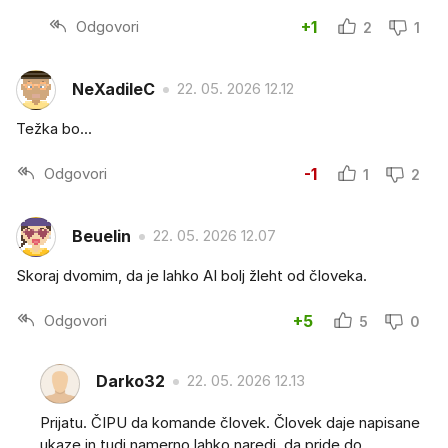
Odgovori
+1
2
1
NeXadileC
22. 05. 2026 12.12
Težka bo...
Odgovori
-1
1
2
Beuelin
22. 05. 2026 12.07
Skoraj dvomim, da je lahko AI bolj žleht od človeka.
Odgovori
+5
5
0
Darko32
22. 05. 2026 12.13
Prijatu. ČIPU da komande človek. Človek daje napisane
ukaze in tudi namerno lahko naredi, da pride do