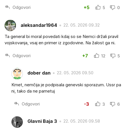
Odgovori
+5
5
0
aleksandar1964
22. 05. 2026 09.32
Ta general bi moral povedati kdaj so se Nemci držali pravil
vojskovanja, vsaj en primer iz zgodovine. Na žalost ga ni.
Odgovori
+7
12
5
dober dan
22. 05. 2026 09.50
Kmet, nemčija je podpisala genevski sporazum. Ussr pa
ni, tako da ne pametuj
Odgovori
-3
3
6
Glavni Baja 3
22. 05. 2026 09.58