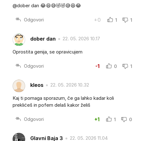
@dober dan 😂😆😅🤣🤣😅😆😂
Odgovori
+0
1
1
dober dan
22. 05. 2026 10.17
Oprostita genija, se opravicujem
Odgovori
-1
0
1
kleos
22. 05. 2026 10.32
Kaj ti pomaga sporazum, če ga lahko kadar koli
preklićeš in pofem delaš kakor želiš
Odgovori
+1
1
0
Glavni Baja 3
22. 05. 2026 11.04