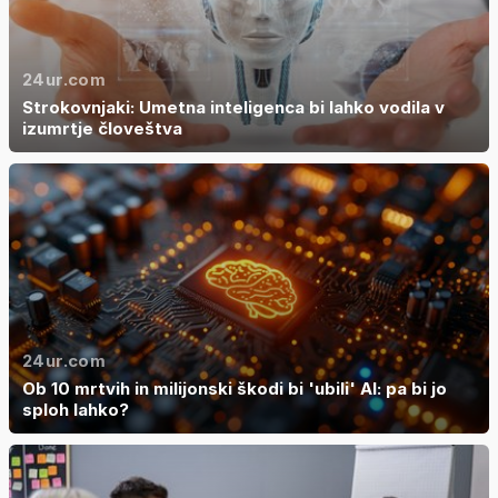
24ur.com
Strokovnjaki: Umetna inteligenca bi lahko vodila v
izumrtje človeštva
24ur.com
Ob 10 mrtvih in milijonski škodi bi 'ubili' AI: pa bi jo
sploh lahko?