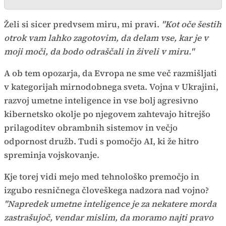
Želi si sicer predvsem miru, mi pravi.
"Kot oče šestih
otrok vam lahko zagotovim, da delam vse, kar je v
moji moči, da bodo odraščali in živeli v miru."
A ob tem opozarja, da Evropa ne sme več razmišljati
v kategorijah mirnodobnega sveta. Vojna v Ukrajini,
razvoj umetne inteligence in vse bolj agresivno
kibernetsko okolje po njegovem zahtevajo hitrejšo
prilagoditev obrambnih sistemov in večjo
odpornost družb. Tudi s pomočjo AI, ki že hitro
spreminja vojskovanje.
Kje torej vidi mejo med tehnološko premočjo in
izgubo resničnega človeškega nadzora nad vojno?
"Napredek umetne inteligence je za nekatere morda
zastrašujoč, vendar mislim, da moramo najti pravo