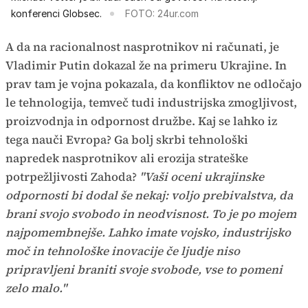
konferenci Globsec.
FOTO: 24ur.com
A da na racionalnost nasprotnikov ni računati, je
Vladimir Putin dokazal že na primeru Ukrajine. In
prav tam je vojna pokazala, da konfliktov ne odločajo
le tehnologija, temveč tudi industrijska zmogljivost,
proizvodnja in odpornost družbe. Kaj se lahko iz
tega nauči Evropa? Ga bolj skrbi tehnološki
napredek nasprotnikov ali erozija strateške
potrpežljivosti Zahoda?
"Vaši oceni ukrajinske
odpornosti bi dodal še nekaj: voljo prebivalstva, da
brani svojo svobodo in neodvisnost. To je po mojem
najpomembnejše. Lahko imate vojsko, industrijsko
moč in tehnološke inovacije če ljudje niso
pripravljeni braniti svoje svobode, vse to pomeni
zelo malo."