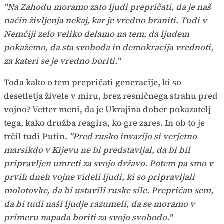
"Na Zahodu moramo zato ljudi prepričati, da je naš
način življenja nekaj, kar je vredno braniti. Tudi v
Nemčiji zelo veliko delamo na tem, da ljudem
pokažemo, da sta svoboda in demokracija vrednoti,
za kateri se je vredno boriti."
Toda kako o tem prepričati generacije, ki so
desetletja živele v miru, brez resničnega strahu pred
vojno? Vetter meni, da je Ukrajina dober pokazatelj
tega, kako družba reagira, ko gre zares. In ob to je
trčil tudi Putin.
"Pred rusko invazijo si verjetno
marsikdo v Kijevu ne bi predstavljal, da bi bil
pripravljen umreti za svojo državo. Potem pa smo v
prvih dneh vojne videli ljudi, ki so pripravljali
molotovke, da bi ustavili ruske sile. Prepričan sem,
da bi tudi naši ljudje razumeli, da se moramo v
primeru napada boriti za svojo svobodo."