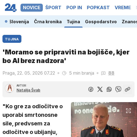
NOVICE
ŠPORT
POP IN
POPKAST
VREME
Slovenija
Črna kronika
Tujina
Gospodarstvo
Znanos
TUJINA
'Moramo se pripraviti na bojišče, kjer
bo AI brez nadzora'
Praga, 22. 05. 2026 07.22
5 min branja
88
AVTOR:
Natalija Švab
"Ko gre za odločitve o
uporabi smrtonosne
sile, predvsem za
odločitve o ubijanju,