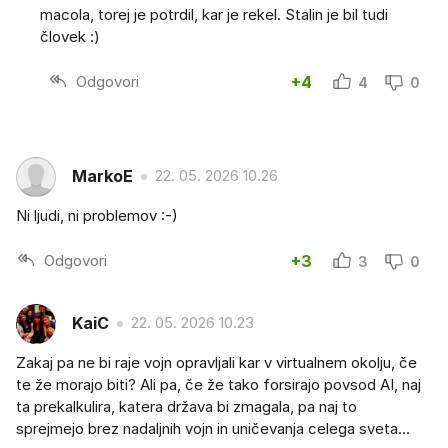
macola, torej je potrdil, kar je rekel. Stalin je bil tudi
človek :)
Odgovori
+4
4
0
MarkoE
22. 05. 2026 10.26
Ni ljudi, ni problemov :-)
Odgovori
+3
3
0
KaiC
22. 05. 2026 10.23
Zakaj pa ne bi raje vojn opravljali kar v virtualnem okolju, če
te že morajo biti? Ali pa, če že tako forsirajo povsod AI, naj
ta prekalkulira, katera država bi zmagala, pa naj to
sprejmejo brez nadaljnih vojn in uničevanja celega sveta...