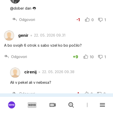
@dober dan 👅
Odgovori
-1
0
1
genir
22. 05. 2026 09.31
A bo svojih 6 otrok s sabo vzel ko bo počilo?
Odgovori
+9
10
1
cirenij
22. 05. 2026 09.38
Ali v pekel ali v nebesa?
Odgovori
-1
2
3
Beuelin
22. 05. 2026 12.08