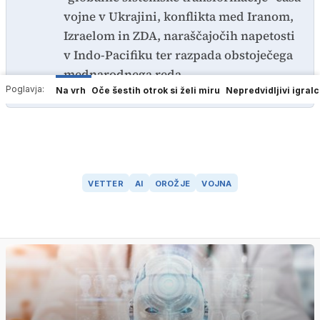
vojne v Ukrajini, konflikta med Iranom,
Izraelom in ZDA, naraščajočih napetosti
v Indo-Pacifiku ter razpada obstoječega
mednarodnega reda.
Poglavja:
Na vrh
Oče šestih otrok si želi miru
Nepredvidljivi igralci
VETTER
AI
OROŽJE
VOJNA