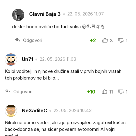
Glavni Baja 3
22. 05. 2026 11.07
dokler bodo ovčiće bo tudi volna 😃🦾🥂🤙💪
Odgovori
+2
3
1
Un71
22. 05. 2026 11.03
Ko bi voditelji in njihove družine stali v prvih bojnih vrstah,
teh problemov ne bi bilo...
Odgovori
+10
11
1
NeXadileC
22. 05. 2026 10.43
Nikoli ne bomo vedeli, ali si je proizvajalec zagotovil kašen
back-door za se, na sicer povsem avtonomni AI vojni
mašini...