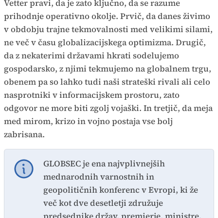
Vetter pravi, da je zato ključno, da se razume
prihodnje operativno okolje. Prvič, da danes živimo
v obdobju trajne tekmovalnosti med velikimi silami,
ne več v času globalizacijskega optimizma. Drugič,
da z nekaterimi državami hkrati sodelujemo
gospodarsko, z njimi tekmujemo na globalnem trgu,
obenem pa so lahko tudi naši strateški rivali ali celo
nasprotniki v informacijskem prostoru, zato
odgovor ne more biti zgolj vojaški. In tretjič, da meja
med mirom, krizo in vojno postaja vse bolj
zabrisana.
GLOBSEC je ena najvplivnejših
mednarodnih varnostnih in
geopolitičnih konferenc v Evropi, ki že
več kot dve desetletji združuje
predsednike držav, premierje, ministre,