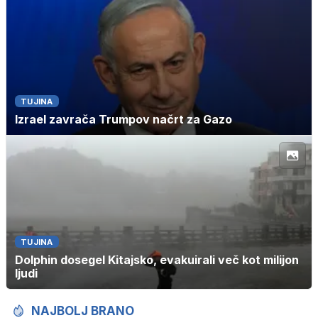
TUJINA
Izrael zavrača Trumpov načrt za Gazo
TUJINA
Dolphin dosegel Kitajsko, evakuirali več kot milijon
ljudi
NAJBOLJ BRANO