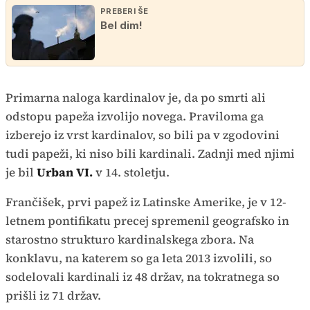
PREBERI ŠE
Bel dim!
Primarna naloga kardinalov je, da po smrti ali
odstopu papeža izvolijo novega. Praviloma ga
izberejo iz vrst kardinalov, so bili pa v zgodovini
tudi papeži, ki niso bili kardinali. Zadnji med njimi
je bil
Urban VI.
v 14. stoletju.
Frančišek, prvi papež iz Latinske Amerike, je v 12-
letnem pontifikatu precej spremenil geografsko in
starostno strukturo kardinalskega zbora. Na
konklavu, na katerem so ga leta 2013 izvolili, so
sodelovali kardinali iz 48 držav, na tokratnega so
prišli iz 71 držav.