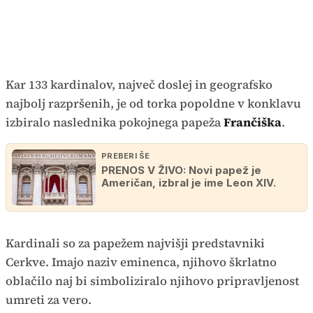
Kar 133 kardinalov, največ doslej in geografsko
najbolj razpršenih, je od torka popoldne v konklavu
izbiralo naslednika pokojnega papeža
Frančiška
.
PREBERI ŠE
PRENOS V ŽIVO: Novi papež je
Američan, izbral je ime Leon XIV.
Kardinali so za papežem najvišji predstavniki
Cerkve. Imajo naziv eminenca, njihovo škrlatno
oblačilo naj bi simboliziralo njihovo pripravljenost
umreti za vero.