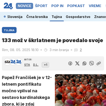
NOVICE
ŠPORT
POP IN
POPKAST
VREME
Slovenija
Črna kronika
Tujina
Gospodarstvo
Znanos
TUJINA
133 mož v škrlatnem je povedalo svoje
Rim, 08. 05. 2025 18.10
3 min branja
2
AVTOR:
STA
D.L.
+1
Papež Frančišek je v 12-
letnem pontifikatu
močno vplival na
sestavo kardinalskega
zbora, ki je zdaj