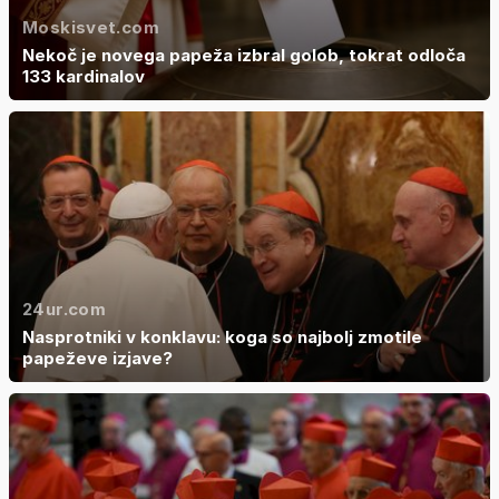
Moskisvet.com
Nekoč je novega papeža izbral golob, tokrat odloča
133 kardinalov
24ur.com
Nasprotniki v konklavu: koga so najbolj zmotile
papeževe izjave?