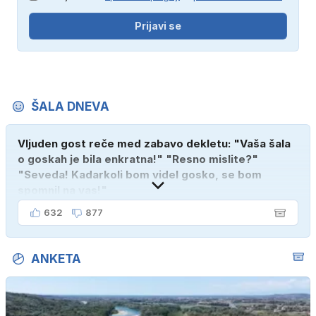
Prijavi se
ŠALA DNEVA
Vljuden gost reče med zabavo dekletu: "Vaša šala
o goskah je bila enkratna!" "Resno mislite?"
"Seveda! Kadarkoli bom videl gosko, se bom
spomnil na vas!"
632
877
ANKETA