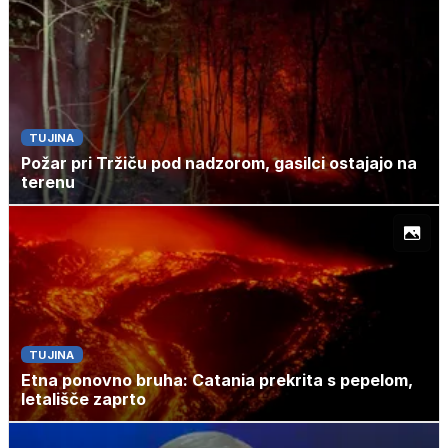
TUJINA
Požar pri Tržiču pod nadzorom, gasilci ostajajo na
terenu
TUJINA
Etna ponovno bruha: Catania prekrita s pepelom,
letališče zaprto