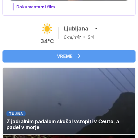
Film meseca / družinski, pustolovski
Ljubljana
6km/h
S
34°C
VREME
TUJINA
Z jadralnim padalom skušal vstopiti v Ceuto, a
padel v morje