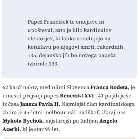
Papež Frančišek te omejitve ni
upošteval, zato je bilo kardinalov
elektorjev, ki lahko sodelujejo na
konklavu po njegovi smrti, rekordnih
135, dejansko jih bo novega papeža
izbiralo 133.
62 kardinalov, med njimi Slovenca
Franca Rodeta
, je
umestil prejšnji papež
Benedikt XVI
., 41 pa jih je še
iz časa
Janeza Pavla II.
Najmlajši član kardinalskega
zbora je 45-letni melbournski nadškof, Ukrajinec
Mykola Bychok
, najstarejši pa Italijan
Angelo
Acerbi
, ki je star 99 let.