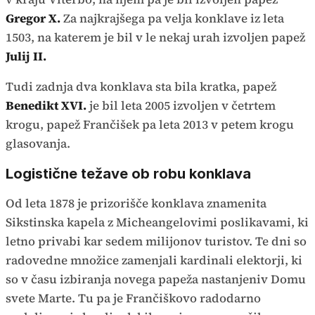
Gregor X.
Za najkrajšega pa velja konklave iz leta
1503, na katerem je bil v le nekaj urah izvoljen papež
Julij II.
Tudi zadnja dva konklava sta bila kratka, papež
Benedikt XVI.
je bil leta 2005 izvoljen v četrtem
krogu, papež Frančišek pa leta 2013 v petem krogu
glasovanja.
Logistične težave ob robu konklava
Od leta 1878 je prizorišče konklava znamenita
Sikstinska kapela z Micheangelovimi poslikavami, ki
letno privabi kar sedem milijonov turistov. Te dni so
radovedne množice zamenjali kardinali elektorji, ki
so v času izbiranja novega papeža nastanjeniv Domu
svete Marte. Tu pa je Frančiškovo radodarno