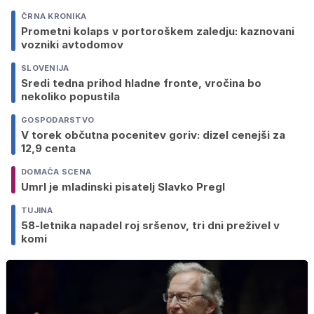
ČRNA KRONIKA
Prometni kolaps v portoroškem zaledju: kaznovani
vozniki avtodomov
SLOVENIJA
Sredi tedna prihod hladne fronte, vročina bo
nekoliko popustila
GOSPODARSTVO
V torek občutna pocenitev goriv: dizel cenejši za
12,9 centa
DOMAČA SCENA
Umrl je mladinski pisatelj Slavko Pregl
TUJINA
58-letnika napadel roj sršenov, tri dni preživel v
komi