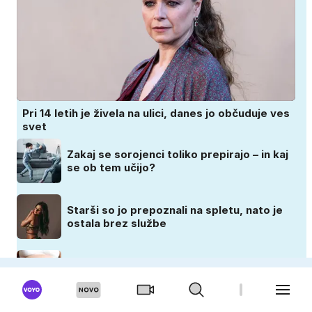
Pri 14 letih je živela na ulici, danes jo občuduje ves
svet
Zakaj se sorojenci toliko prepirajo – in kaj
se ob tem učijo?
Starši so jo prepoznali na spletu, nato je
ostala brez službe
Ali je vaš trebuh premajhen ali prevelik?
Kdaj je čas za skrb?