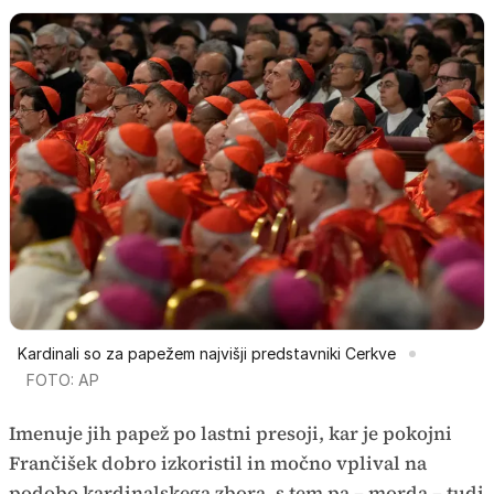
Kardinali so za papežem najvišji predstavniki Cerkve
FOTO: AP
Imenuje jih papež po lastni presoji, kar je pokojni
Frančišek dobro izkoristil in močno vplival na
podobo kardinalskega zbora, s tem pa – morda – tudi