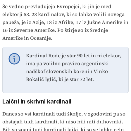
Še vedno prevladujejo Evropejci, ki jih je med
elektorji 53. 23 kardinalov, ki so lahko volili novega
papeža, je iz Azije, 18 iz Afrike, 17 iz Južne Amerike in
16 iz Severne Amerike. Po štirje so iz Srednje
Amerike in Oceanije.
Kardinal Rode je star 90 let in ni elektor,
ima pa volilno pravico argentinski
nadškof slovenskih korenin Vinko
Bokalič Iglič, ki je star 72 let.
Laični in skrivni kardinali
Danes so vsi kardinali tudi škofje, v zgodovini pa so
obstajali tudi kardinali, ki niso bili niti duhovniki.
Bili so znani tudi kardinali laiki, ki so se lahko celo