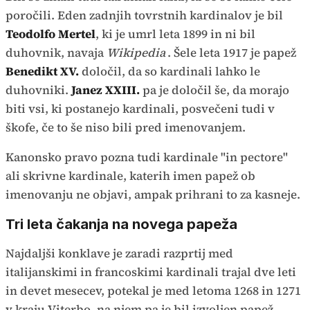
poročili. Eden zadnjih tovrstnih kardinalov je bil
Teodolfo Mertel
, ki je umrl leta 1899 in ni bil
duhovnik, navaja
Wikipedia
. Šele leta 1917 je papež
Benedikt XV.
določil, da so kardinali lahko le
duhovniki.
Janez XXIII.
pa je določil še, da morajo
biti vsi, ki postanejo kardinali, posvečeni tudi v
škofe, če to še niso bili pred imenovanjem.
Kanonsko pravo pozna tudi kardinale "in pectore"
ali skrivne kardinale, katerih imen papež ob
imenovanju ne objavi, ampak prihrani to za kasneje.
Tri leta čakanja na novega papeža
Najdaljši konklave je zaradi razprtij med
italijanskimi in francoskimi kardinali trajal dve leti
in devet mesecev, potekal je med letoma 1268 in 1271
v kraju Viterbo, na njem pa je bil izvoljen papež