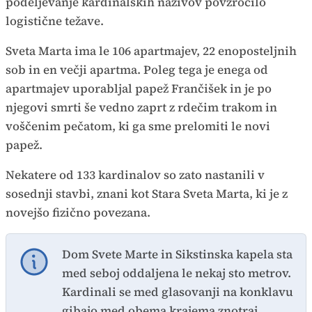
podeljevanje kardinalskih nazivov povzročilo
logistične težave.
Sveta Marta ima le 106 apartmajev, 22 enoposteljnih
sob in en večji apartma. Poleg tega je enega od
apartmajev uporabljal papež Frančišek in je po
njegovi smrti še vedno zaprt z rdečim trakom in
voščenim pečatom, ki ga sme prelomiti le novi
papež.
Nekatere od 133 kardinalov so zato nastanili v
sosednji stavbi, znani kot Stara Sveta Marta, ki je z
novejšo fizično povezana.
Dom Svete Marte in Sikstinska kapela sta
med seboj oddaljena le nekaj sto metrov.
Kardinali se med glasovanji na konklavu
gibajo med obema krajema znotraj