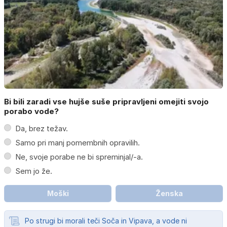
Bi bili zaradi vse hujše suše pripravljeni omejiti svojo
porabo vode?
Da, brez težav.
Samo pri manj pomembnih opravilih.
Ne, svoje porabe ne bi spreminjal/-a.
Sem jo že.
Moški
Ženska
Po strugi bi morali teči Soča in Vipava, a vode ni