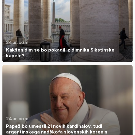
24ur.com
Kakšen dim se bo pokadil iz dimnika Sikstinske
kapele?
24ur.com
Papež bo umestil 21 novih kardinalov, tudi
argentinskega nadškofa slovenskih korenin