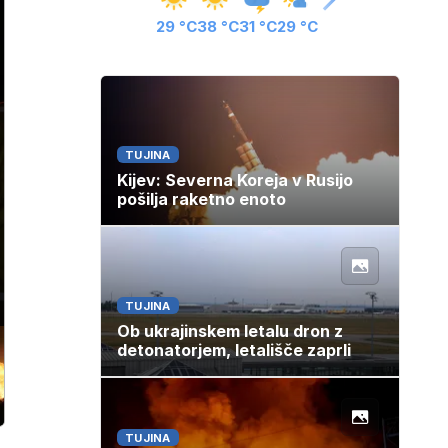
29 °C
38 °C
31 °C
29 °C
TUJINA
Kijev: Severna Koreja v Rusijo
pošilja raketno enoto
TUJINA
Ob ukrajinskem letalu dron z
detonatorjem, letališče zaprli
TUJINA