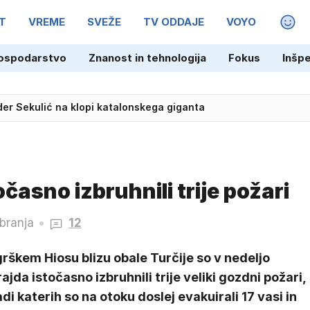
T
VREME
SVEŽE
TV ODDAJE
VOYO
MAGA
ospodarstvo
Znanost in tehnologija
Fokus
Inšp
der Sekulić na klopi katalonskega giganta
Talentov uspejo vzeti trenutek zase?
časno izbruhnili trije požari
 branja
12
rškem Hiosu blizu obale Turčije so v nedeljo
ajda istočasno izbruhnili trije veliki gozdni požari,
di katerih so na otoku doslej evakuirali 17 vasi in