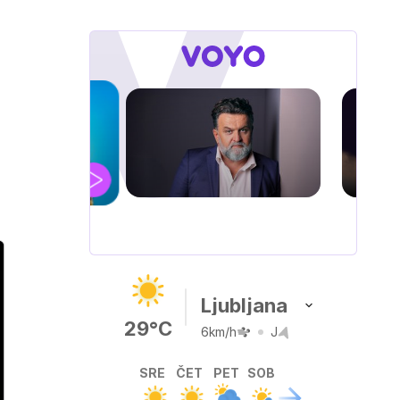
JARAK
 dokumentarne serije
Ljubljana
29°C
6km/h
J
SRE
ČET
PET
SOB