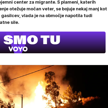
jemni center za migrante. S plameni, katerih
nje otežuje močan veter, se bojuje nekaj manj kot
gasilcev, vlada je na območje napotila tudi
tne sile.
DOSJE 
3. sezona