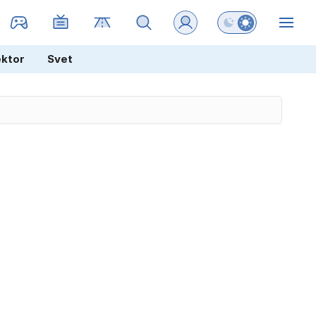
Preklopi barvni na
ZIN
ektor
Svet