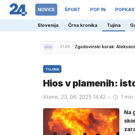
NOVICE
ŠPORT
POP IN
POPKAS
Slovenija
Črna kronika
Tujina
G
21.00
Zgodovinski korak: Aleksan
20.04
Kdaj si znani obrazi ekipe 
TUJINA
Hios v plamenih: isto
Atene, 23. 06. 2025 14.42
1 min
Na g
skor
zara