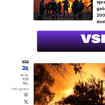
spre
gaše
200 
doda
AVTOR:
STA
N.L.
Deli zgodbo: