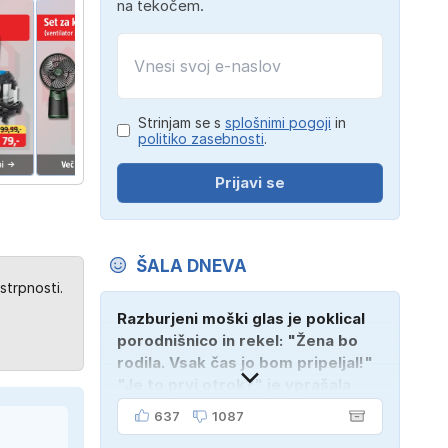
na tekočem.
Strinjam se s
splošnimi pogoji
in
politiko zasebnosti
.
Prijavi se
ŠALA DNEVA
strpnosti.
Razburjeni moški glas je poklical
porodnišnico in rekel: "Žena bo
rodila. Vsak čas jo bom pripeljal!"
"Je to prvi otrok?" je vprašala
medicinska sestra. "Ne, tukaj je
637
1087
njen mož!"