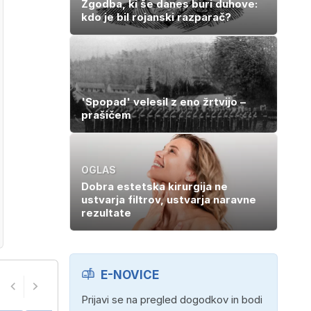
Zgodba, ki še danes buri duhove:
kdo je bil rojanski razparač?
'Spopad' velesil z eno žrtvijo –
prašičem
OGLAS
Dobra estetska kirurgija ne
ustvarja filtrov, ustvarja naravne
rezultate
E-NOVICE
Prijavi se na pregled dogodkov in bodi