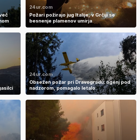
24ur.com
več
Požari požirajo jug Italije, v Grčiji se
rnom
besnenje plamenov umirja
24ur.com
Obsežen požar pri Dravogradu: ogenj pod
gasilci
nadzorom, pomagalo letalo