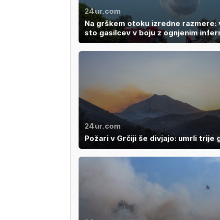
24ur.com
Na grškem otoku izredne razmere: 
sto gasilcev v boju z ognjenim infe
24ur.com
Požari v Grčiji še divjajo: umrli trije 