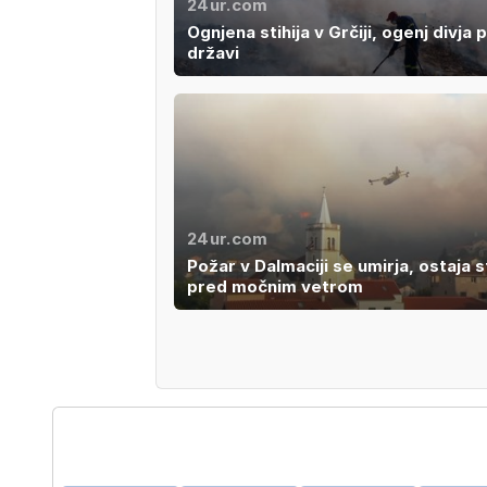
24ur.com
Ognjena stihija v Grčiji, ogenj divja 
državi
24ur.com
Požar v Dalmaciji se umirja, ostaja s
pred močnim vetrom