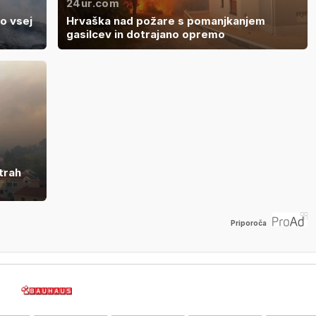
24ur.com
po vsej
Hrvaška nad požare s pomanjkanjem
gasilcev in dotrajano opremo
trah
Priporoča