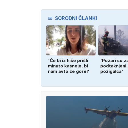
SORODNI ČLANKI
'Če bi iz hiše prišli
'Požari so 
minuto kasneje, bi
podtaknjeni
nam avto že gorel'
požigalca'