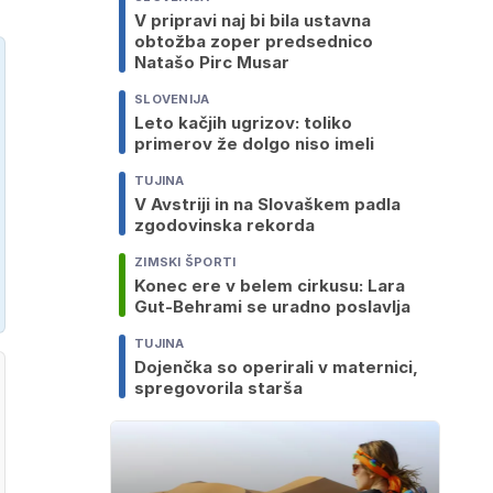
V pripravi naj bi bila ustavna
obtožba zoper predsednico
Natašo Pirc Musar
SLOVENIJA
Leto kačjih ugrizov: toliko
primerov že dolgo niso imeli
TUJINA
V Avstriji in na Slovaškem padla
zgodovinska rekorda
ZIMSKI ŠPORTI
Konec ere v belem cirkusu: Lara
Gut-Behrami se uradno poslavlja
TUJINA
Dojenčka so operirali v maternici,
spregovorila starša