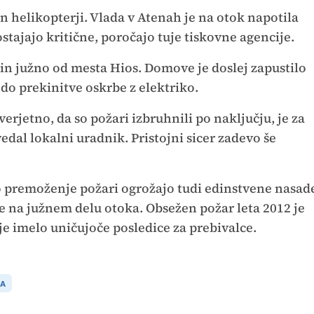
n helikopterji. Vlada v Atenah je na otok napotila
stajajo kritične, poročajo tuje tiskovne agencije.
 in južno od mesta Hios. Domove je doslej zapustilo
i do prekinitve oskrbe z elektriko.
erjetno, da so požari izbruhnili po naključju, je za
edal lokalni uradnik. Pristojni sicer zadevo še
vo premoženje požari ogrožajo tudi edinstvene nasad
 le na južnem delu otoka. Obsežen požar leta 2012 je
 je imelo uničujoče posledice za prebivalce.
JA