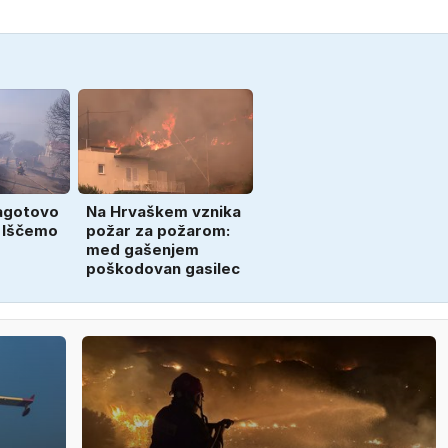
zagotovo
Na Hrvaškem vznika
. Iščemo
požar za požarom:
med gašenjem
poškodovan gasilec