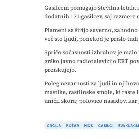
Gasilcem pomagajo številna letala i
dodatnih 171 gasilcev, saj razmere o
Plameni se širijo severno, zahodno
več sto ljudi, ponekod je prišlo tud
Spričo sočasnosti izbruhov je malo v
grško javno radiotelevizijo ERT pov
preiskujejo.
Poleg nevarnosti za ljudi in njiho
mastike, rastlinske smole, ki raste
uničil skoraj polovico nasadov, kar
GRČIJA
POŽAR
HIOS
GASILCI
EVAKUACI