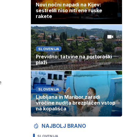
Novi nočni napadi na Kijev:
sestrelili niso niti ene ruske
rakete
SLOVENIJA
Previdno: tatvine na portoroški
plaži
e
SLOVENIJA
Ljubljana in Maribor zaradi
vročine nudita brezplačen vstop
na kopališča
NAJBOLJ BRANO
SLOVENIJA