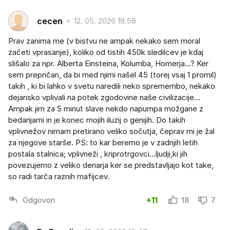
cecen
12. 05. 2026 18.58
Prav zanima me (v bistvu ne ampak nekako sem moral
začeti vprasanje), koliko od tistih 450k sledilcev je kdaj
slišalo za npr. Alberta Einsteina, Kolumba, Homerja...? Ker
sem prepričan, da bi med njimi našel 45 (torej vsaj 1 promil)
takih , ki bi lahko v svetu naredili neko spremembo, nekako
dejansko vplivali na potek zgodovine naše civilizacije...
Ampak jim za 5 minut slave nekdo napumpa možgane z
bedarijami in je konec mojih iluzij o genijih. Do takih
vplivnežov nimam pretirano veliko sočutja, čeprav mi je žal
za njegove starše. PS: to kar beremo je v zadnjih letih
postala stalnica; vplivneži , kriprotrgovci...ljudji,ki jih
povezujemo z veliko denarja ker se predstavljajo kot take,
so radi tarča raznih mafijcev.
Odgovori
+11
18
7