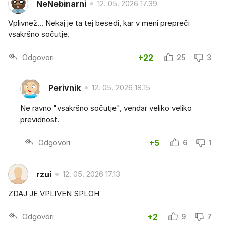
NeNebinarni
12. 05. 2026 17.39
Vplivnež... Nekaj je ta tej besedi, kar v meni prepreči
vsakršno sočutje.
Odgovori
+22
25
3
Perivnik
12. 05. 2026 18.15
Ne ravno "vsakršno sočutje", vendar veliko veliko
previdnost.
Odgovori
+5
6
1
rzui
12. 05. 2026 17.13
ZDAJ JE VPLIVEN SPLOH
Odgovori
+2
9
7