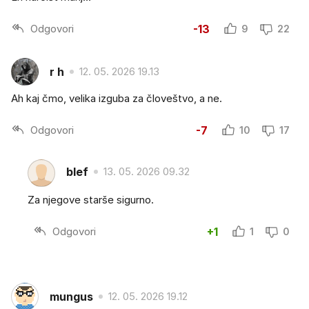
Odgovori
-13
9
22
r h
12. 05. 2026 19.13
Ah kaj čmo, velika izguba za človeštvo, a ne.
Odgovori
-7
10
17
blef
13. 05. 2026 09.32
Za njegove starše sigurno.
Odgovori
+1
1
0
mungus
12. 05. 2026 19.12