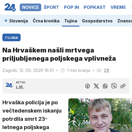
NOVICE
ŠPORT
POP IN
POPKAST
VREME
Slovenija
Črna kronika
Tujina
Gospodarstvo
Znanos
TUJINA
Na Hrvaškem našli mrtvega
priljubljenega poljskega vplivneža
Zagreb, 12. 05. 2026 16.51
1 min branja
28
AVTOR:
L.M.
Hrvaška policija je po
večtedenskem iskanju
potrdila smrt 23-
letnega poljskega