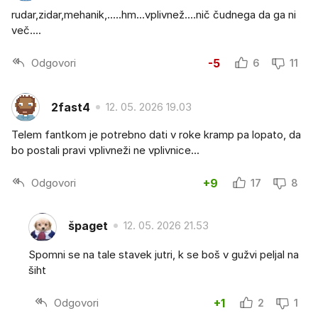
rudar,zidar,mehanik,.....hm...vplivnež....nič čudnega da ga ni
več....
Odgovori
-5
6
11
2fast4
12. 05. 2026 19.03
Telem fantkom je potrebno dati v roke kramp pa lopato, da
bo postali pravi vplivneži ne vplivnice...
Odgovori
+9
17
8
špaget
12. 05. 2026 21.53
Spomni se na tale stavek jutri, k se boš v gužvi peljal na
šiht
Odgovori
+1
2
1