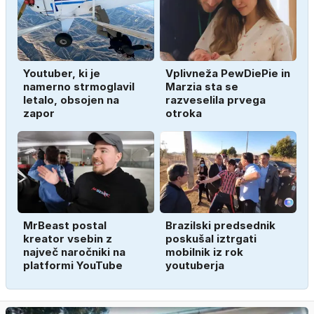
Youtuber, ki je
Vplivneža PewDiePie in
namerno strmoglavil
Marzia sta se
letalo, obsojen na
razveselila prvega
zapor
otroka
MrBeast postal
Brazilski predsednik
kreator vsebin z
poskušal iztrgati
največ naročniki na
mobilnik iz rok
platformi YouTube
youtuberja