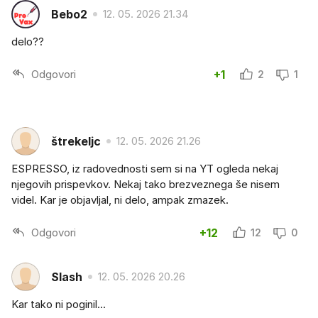
Bebo2
12. 05. 2026 21.34
delo??
Odgovori
+1
2
1
štrekeljc
12. 05. 2026 21.26
ESPRESSO, iz radovednosti sem si na YT ogleda nekaj
njegovih prispevkov. Nekaj tako brezveznega še nisem
videl. Kar je objavljal, ni delo, ampak zmazek.
Odgovori
+12
12
0
Slash
12. 05. 2026 20.26
Kar tako ni poginil...