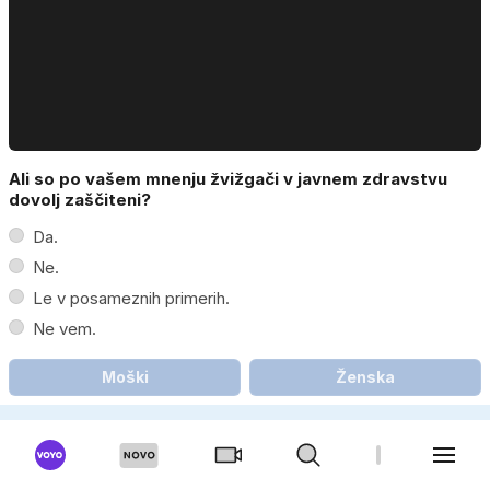
Ali so po vašem mnenju žvižgači v javnem zdravstvu
dovolj zaščiteni?
Da.
Ne.
Le v posameznih primerih.
Ne vem.
Moški
Ženska
V Mariboru iščejo žvižgača in 'skrivajo nepravilnosti'?
'Sistemski izziv'