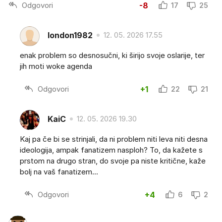
Odgovori
-8
17
25
london1982
12. 05. 2026 17.55
enak problem so desnosučni, ki širijo svoje oslarije, ter
jih moti woke agenda
Odgovori
+1
22
21
KaiC
12. 05. 2026 19.30
Kaj pa če bi se strinjali, da ni problem niti leva niti desna
ideologija, ampak fanatizem nasploh? To, da kažete s
prstom na drugo stran, do svoje pa niste kritične, kaže
bolj na vaš fanatizem...
Odgovori
+4
6
2