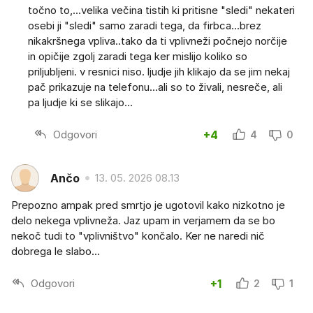
točno to,...velika večina tistih ki pritisne "sledi" nekateri
osebi ji "sledi" samo zaradi tega, da firbca...brez
nikakršnega vpliva..tako da ti vplivneži počnejo norčije
in opičije zgolj zaradi tega ker mislijo koliko so
priljubljeni. v resnici niso. ljudje jih klikajo da se jim nekaj
pač prikazuje na telefonu...ali so to živali, nesreče, ali
pa ljudje ki se slikajo...
Odgovori
+4
4
0
Ančo
13. 05. 2026 08.13
Prepozno ampak pred smrtjo je ugotovil kako nizkotno je
delo nekega vplivneža. Jaz upam in verjamem da se bo
nekoč tudi to "vplivništvo" končalo. Ker ne naredi nič
dobrega le slabo...
Odgovori
+1
2
1