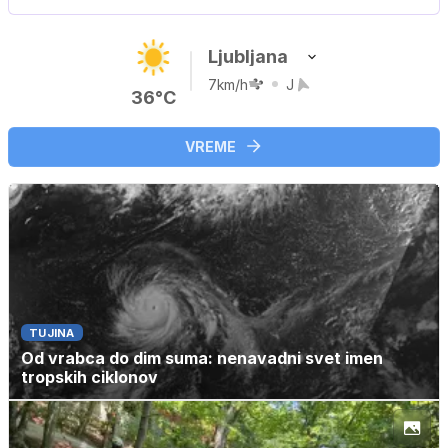
Ljubljana
7km/h
J
36°C
VREME
TUJINA
Od vrabca do dim suma: nenavadni svet imen
tropskih ciklonov