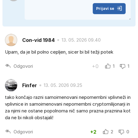
Prijavi se
Con-vid 1984
13. 05. 2026 09.40
Upam, da je bil polno cepljen, sicer bi bil težji potek
Odgovori
+0
1
1
Finfer
13. 05. 2026 09.25
tako končajo razni samoimenovani nepomembni vplivneži in
vplivnice in samoimenovani nepomembni cryptomilijonarji in
za njimi ne ostane popolnoma nič samo prazna praznina kot
da ne bi nikoli obstajali!
Odgovori
+2
2
0