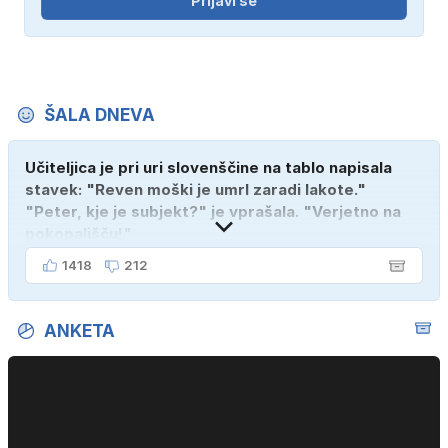
Prijavi se
ŠALA DNEVA
Učiteljica je pri uri slovenščine na tablo napisala
stavek: "Reven moški je umrl zaradi lakote."
"Peter, kje je subjekt?" je vprašala. "Verjetno na
pokopališču!"
1418
212
ANKETA