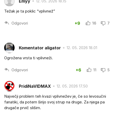
Emyy
12. 05. 2026 18.15
Težak je ta poklic “vplivnež”
Odgovori
+9
16
7
Komentator aligator
12. 05. 2026 18.01
Ogrožena vrsta ti vplivneži.
Odgovori
+6
11
5
PridiNaVIDMAX
12. 05. 2026 17.50
Največji problem teh kvazi vplivnežev je, če so levosučni
fanatiki, da potem širijo svoj strup na druge. Za njega pa
drugače prvič slišim.