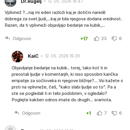
Dr.Rugelj
12. 05. 2026 18.47
Vplivnež ?...naj mi eden razloži kaj je dotični naredil
dobrega za svet,ljudi,...kaj je bila njegova dodana vrednost.
Razen, da ti vplivneži objavljajo bedarije na kubik,...
Odgovori
+17
23
6
KaiC
12. 05. 2026 19.29
Objavljanje bedarije na kubik.. torej, tako kot ti in
preostali ljudje v komentarjih, ki niso sposobni kančka
empatije za sočloveka in njegove bližnje?... Vsi kažete s
prsti na vplivneže, češ, "kako slabi ljudje so to". Pa a
ste se pogledali ti in tebi podobnim, v ogledalo?
Poglejte kakšen odnos imate do drugih... sramota.
Odgovori
+1
7
6