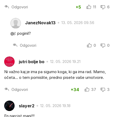
Odgovori
+5
11
6
JanezNovak13
13. 05. 2026 09.56
@/: poginil?
Odgovori
0
0
jutri bolje bo
12. 05. 2026 19.21
Ni važno kaj je ima pa sigurno koga, ki ga ima rad. Mamo,
očeta... o tem pomislite, predno pisete vaše umotvore.
Odgovori
+34
37
3
slayer2
12. 05. 2026 19.18
En narcist manj!!!