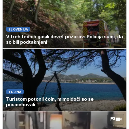
SLOVENIJA
V treh tednih gasili devet požarov: Policija sumi, da
so bili podtaknjeni
TUJINA
Turistom potonil čoln, mimoidoči so se
posmehovali