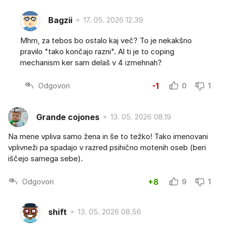
Bagzii
17. 05. 2026 12.39
Mhm, za tebos bo ostalo kaj več? To je nekakšno
pravilo "tako končajo razni". Al ti je to coping
mechanism ker sam delaš v 4 izmehnah?
Odgovori
-1
0
1
Grande cojones
13. 05. 2026 08.19
Na mene vpliva samo žena in še to težko! Tako imenovani
vplivneži pa spadajo v razred psihično motenih oseb (beri
iščejo samega sebe).
Odgovori
+8
9
1
shift
13. 05. 2026 08.56