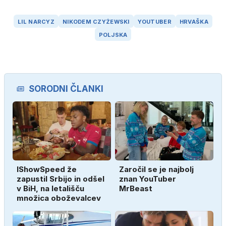
LIL NARCYZ
NIKODEM CZYŻEWSKI
YOUTUBER
HRVAŠKA
POLJSKA
SORODNI ČLANKI
IShowSpeed že
Zaročil se je najbolj
zapustil Srbijo in odšel
znan YouTuber
v BiH, na letališču
MrBeast
množica oboževalcev