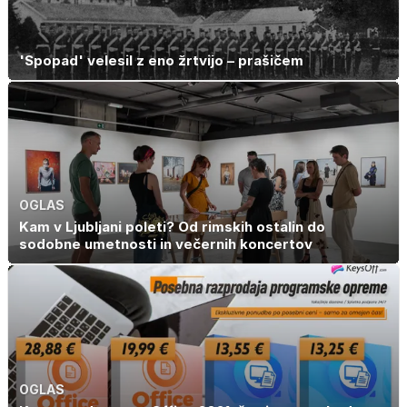
'Spopad' velesil z eno žrtvijo – prašičem
OGLAS
Kam v Ljubljani poleti? Od rimskih ostalin do
sodobne umetnosti in večernih koncertov
OGLAS